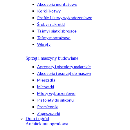
Akcesoria montażowe
Kołki i kotwy
Profile i listwy wykończeniowe
Śruby i nakrętki
Taśmy i siatki zbrojące
Taśmy montażowe
Wkręty
Sprzęt i maszyny budowlane
Agregaty i pistolety malarskie
Akcesoria i osprzęt do maszyn
Mieszadła
Mieszarki
Młoty wyburzeniowe
Pistolety do silikonu
Promienniki
Zagęszczarki
Dom i ogród
Architektura ogrodowa