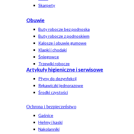
Skarpety
Obuwie
Buty robocze bez podnoska
Buty robocze z podnoskiem
Kalosze i obuwie gumowe
Klapki i chodaki
Śniegowce
Trzewiki robocze
Artykuły higieniczne i serwisowe
Płyny do dezynfekcji
Rękawiczki jednorazowe
Środki czystości
Ochrona i bezpieczeństwo
Gaśnice
Hełmy i kaski
Nakolanniki