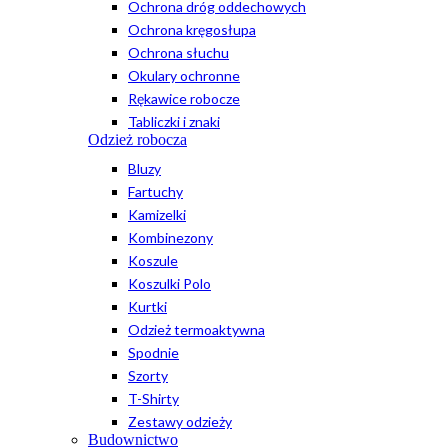
Ochrona dróg oddechowych
Ochrona kręgosłupa
Ochrona słuchu
Okulary ochronne
Rękawice robocze
Tabliczki i znaki
Odzież robocza
Bluzy
Fartuchy
Kamizelki
Kombinezony
Koszule
Koszulki Polo
Kurtki
Odzież termoaktywna
Spodnie
Szorty
T-Shirty
Zestawy odzieży
Budownictwo