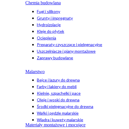
Chemia budowlana
Fugi i silikony
Grunty i impregnaty
Hydroizolacje
Kleje do płytek
Ocieplenia
Preparaty czyszczące i pielęgnacyjne
Uszczelniacze i piany montażowe
Zaprawy budowlane
Malarstwo
Bejce i lazury do drewna
Farby i lakiery do mebli
Kielnie, szpachelki i pace
Oleje i woski do drewna
Środki pielęgnacyjne do drewna
Wałki i pędzle malarskie
Wiadra i kuwety malarskie
Materiały montażowe i mocujące