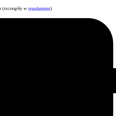
h (szczegóły w
regulaminie
)