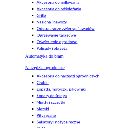
Akcesoria do grillowania
Akcesoria do odśnieżania
Grille
Nasiona i nawozy
Odstraszacze zwierząt i owadów
Ogrzewanie tarasowe
Oświetlenie ogrodowe
Palisady i obrzeża
Automatyka do bram
Narzędzia ogrodnicze
Akcesoria do narzędzi ogrodniczych
Grabie
Łopatki, motyczki, pikowniki
Łopaty do śniegu
Miotły i szczotki
Motyki
Piły ręczne
Sekatory i nożyce ręczne