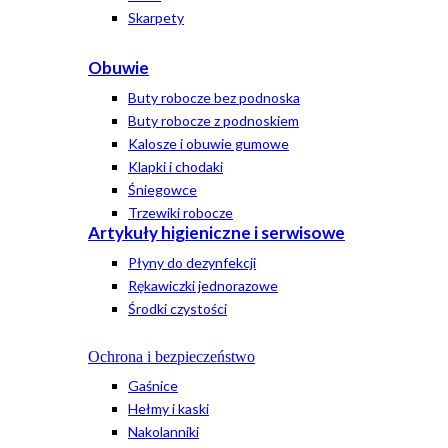
Skarpety
Obuwie
Buty robocze bez podnoska
Buty robocze z podnoskiem
Kalosze i obuwie gumowe
Klapki i chodaki
Śniegowce
Trzewiki robocze
Artykuły higieniczne i serwisowe
Płyny do dezynfekcji
Rękawiczki jednorazowe
Środki czystości
Ochrona i bezpieczeństwo
Gaśnice
Hełmy i kaski
Nakolanniki