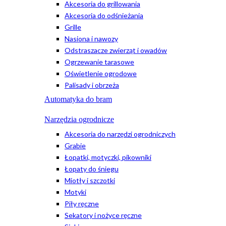
Akcesoria do grillowania
Akcesoria do odśnieżania
Grille
Nasiona i nawozy
Odstraszacze zwierząt i owadów
Ogrzewanie tarasowe
Oświetlenie ogrodowe
Palisady i obrzeża
Automatyka do bram
Narzędzia ogrodnicze
Akcesoria do narzędzi ogrodniczych
Grabie
Łopatki, motyczki, pikowniki
Łopaty do śniegu
Miotły i szczotki
Motyki
Piły ręczne
Sekatory i nożyce ręczne