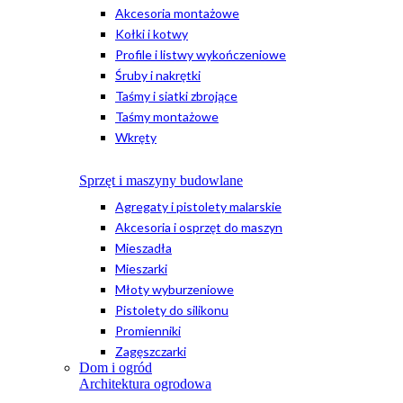
Akcesoria montażowe
Kołki i kotwy
Profile i listwy wykończeniowe
Śruby i nakrętki
Taśmy i siatki zbrojące
Taśmy montażowe
Wkręty
Sprzęt i maszyny budowlane
Agregaty i pistolety malarskie
Akcesoria i osprzęt do maszyn
Mieszadła
Mieszarki
Młoty wyburzeniowe
Pistolety do silikonu
Promienniki
Zagęszczarki
Dom i ogród
Architektura ogrodowa