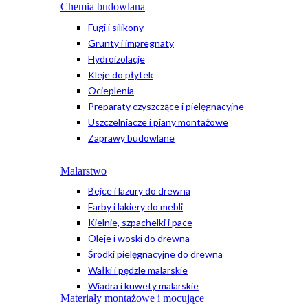
Chemia budowlana
Fugi i silikony
Grunty i impregnaty
Hydroizolacje
Kleje do płytek
Ocieplenia
Preparaty czyszczące i pielęgnacyjne
Uszczelniacze i piany montażowe
Zaprawy budowlane
Malarstwo
Bejce i lazury do drewna
Farby i lakiery do mebli
Kielnie, szpachelki i pace
Oleje i woski do drewna
Środki pielęgnacyjne do drewna
Wałki i pędzle malarskie
Wiadra i kuwety malarskie
Materiały montażowe i mocujące