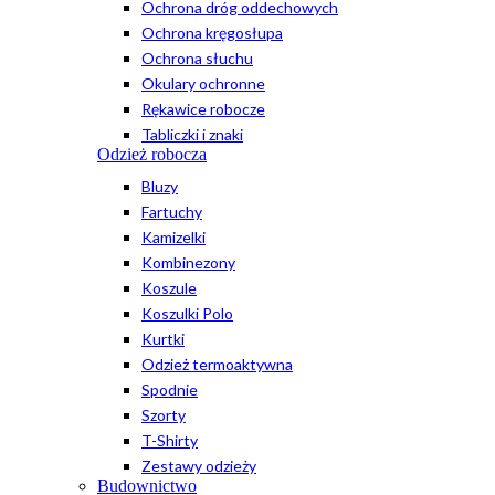
Ochrona dróg oddechowych
Ochrona kręgosłupa
Ochrona słuchu
Okulary ochronne
Rękawice robocze
Tabliczki i znaki
Odzież robocza
Bluzy
Fartuchy
Kamizelki
Kombinezony
Koszule
Koszulki Polo
Kurtki
Odzież termoaktywna
Spodnie
Szorty
T-Shirty
Zestawy odzieży
Budownictwo