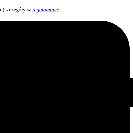
h (szczegóły w
regulaminie
)