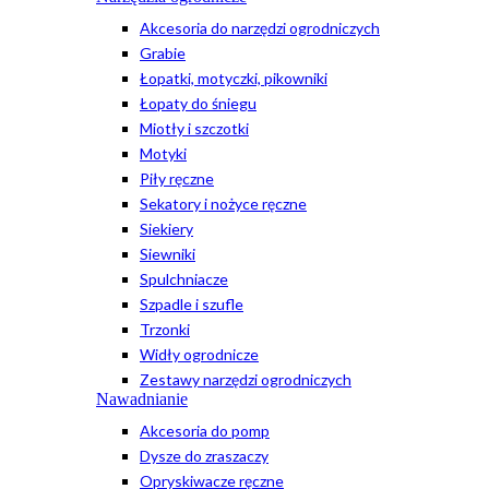
Akcesoria do narzędzi ogrodniczych
Grabie
Łopatki, motyczki, pikowniki
Łopaty do śniegu
Miotły i szczotki
Motyki
Piły ręczne
Sekatory i nożyce ręczne
Siekiery
Siewniki
Spulchniacze
Szpadle i szufle
Trzonki
Widły ogrodnicze
Zestawy narzędzi ogrodniczych
Nawadnianie
Akcesoria do pomp
Dysze do zraszaczy
Opryskiwacze ręczne