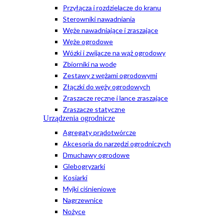
Przyłącza i rozdzielacze do kranu
Sterowniki nawadniania
Węże nawadniające i zraszające
Węże ogrodowe
Wózki i zwijacze na wąż ogrodowy
Zbiorniki na wodę
Zestawy z wężami ogrodowymi
Złączki do węży ogrodowych
Zraszacze ręczne i lance zraszające
Zraszacze statyczne
Urządzenia ogrodnicze
Agregaty prądotwórcze
Akcesoria do narzędzi ogrodniczych
Dmuchawy ogrodowe
Glebogryzarki
Kosiarki
Myjki ciśnieniowe
Nagrzewnice
Nożyce