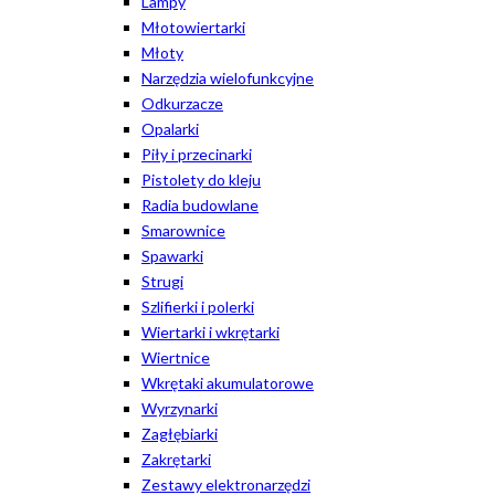
Lampy
Młotowiertarki
Młoty
Narzędzia wielofunkcyjne
Odkurzacze
Opalarki
Piły i przecinarki
Pistolety do kleju
Radia budowlane
Smarownice
Spawarki
Strugi
Szlifierki i polerki
Wiertarki i wkrętarki
Wiertnice
Wkrętaki akumulatorowe
Wyrzynarki
Zagłębiarki
Zakrętarki
Zestawy elektronarzędzi