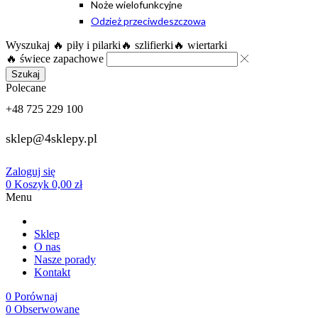
Noże wielofunkcyjne
Odzież przeciwdeszczowa
Wyszukaj
🔥 piły i pilarki
🔥 szlifierki
🔥 wiertarki
🔥 świece zapachowe
Szukaj
Polecane
+48 725 229 100
sklep@4sklepy.pl
Zaloguj się
0
Koszyk
0,00
zł
Menu
Sklep
O nas
Nasze porady
Kontakt
0
Porównaj
0
Obserwowane