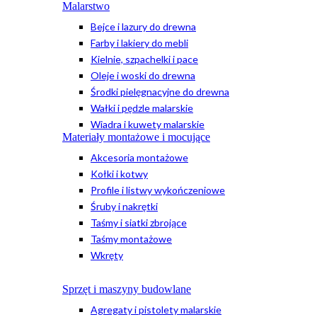
Malarstwo
Bejce i lazury do drewna
Farby i lakiery do mebli
Kielnie, szpachelki i pace
Oleje i woski do drewna
Środki pielęgnacyjne do drewna
Wałki i pędzle malarskie
Wiadra i kuwety malarskie
Materiały montażowe i mocujące
Akcesoria montażowe
Kołki i kotwy
Profile i listwy wykończeniowe
Śruby i nakrętki
Taśmy i siatki zbrojące
Taśmy montażowe
Wkręty
Sprzęt i maszyny budowlane
Agregaty i pistolety malarskie