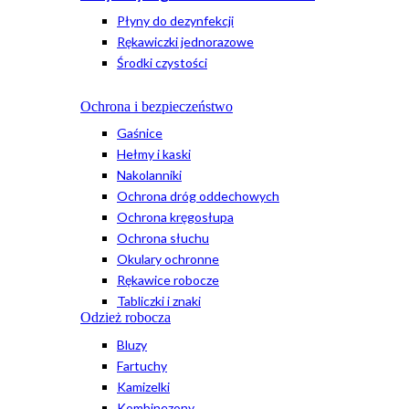
Płyny do dezynfekcji
Rękawiczki jednorazowe
Środki czystości
Ochrona i bezpieczeństwo
Gaśnice
Hełmy i kaski
Nakolanniki
Ochrona dróg oddechowych
Ochrona kręgosłupa
Ochrona słuchu
Okulary ochronne
Rękawice robocze
Tabliczki i znaki
Odzież robocza
Bluzy
Fartuchy
Kamizelki
Kombinezony