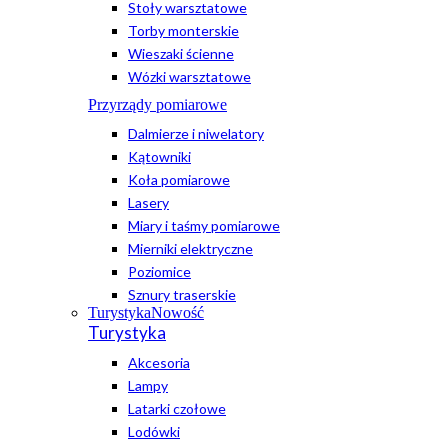
Stoły warsztatowe
Torby monterskie
Wieszaki ścienne
Wózki warsztatowe
Przyrządy pomiarowe
Dalmierze i niwelatory
Kątowniki
Koła pomiarowe
Lasery
Miary i taśmy pomiarowe
Mierniki elektryczne
Poziomice
Sznury traserskie
Turystyka
Nowość
Turystyka
Akcesoria
Lampy
Latarki czołowe
Lodówki