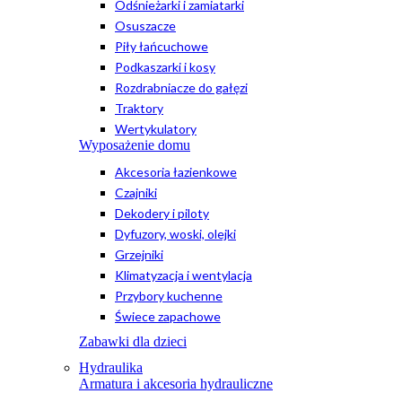
Odśnieżarki i zamiatarki
Osuszacze
Piły łańcuchowe
Podkaszarki i kosy
Rozdrabniacze do gałęzi
Traktory
Wertykulatory
Wyposażenie domu
Akcesoria łazienkowe
Czajniki
Dekodery i piloty
Dyfuzory, woski, olejki
Grzejniki
Klimatyzacja i wentylacja
Przybory kuchenne
Świece zapachowe
Zabawki dla dzieci
Hydraulika
Armatura i akcesoria hydrauliczne