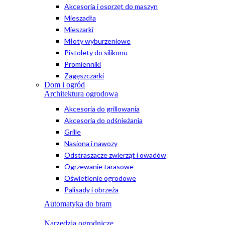
Akcesoria i osprzęt do maszyn
Mieszadła
Mieszarki
Młoty wyburzeniowe
Pistolety do silikonu
Promienniki
Zagęszczarki
Dom i ogród
Architektura ogrodowa
Akcesoria do grillowania
Akcesoria do odśnieżania
Grille
Nasiona i nawozy
Odstraszacze zwierząt i owadów
Ogrzewanie tarasowe
Oświetlenie ogrodowe
Palisady i obrzeża
Automatyka do bram
Narzędzia ogrodnicze