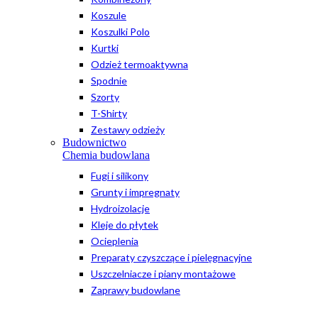
Koszule
Koszulki Polo
Kurtki
Odzież termoaktywna
Spodnie
Szorty
T-Shirty
Zestawy odzieży
Budownictwo
Chemia budowlana
Fugi i silikony
Grunty i impregnaty
Hydroizolacje
Kleje do płytek
Ocieplenia
Preparaty czyszczące i pielęgnacyjne
Uszczelniacze i piany montażowe
Zaprawy budowlane