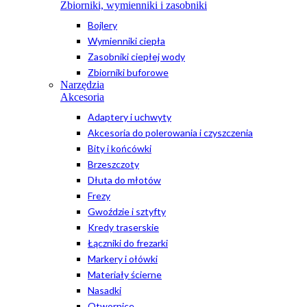
Zbiorniki, wymienniki i zasobniki
Bojlery
Wymienniki ciepła
Zasobniki ciepłej wody
Zbiorniki buforowe
Narzędzia
Akcesoria
Adaptery i uchwyty
Akcesoria do polerowania i czyszczenia
Bity i końcówki
Brzeszczoty
Dłuta do młotów
Frezy
Gwoździe i sztyfty
Kredy traserskie
Łączniki do frezarki
Markery i ołówki
Materiały ścierne
Nasadki
Otwornice