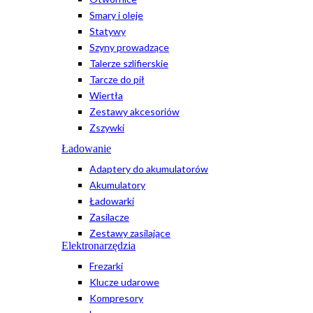
Smary i oleje
Statywy
Szyny prowadzące
Talerze szlifierskie
Tarcze do pił
Wiertła
Zestawy akcesoriów
Zszywki
Ładowanie
Adaptery do akumulatorów
Akumulatory
Ładowarki
Zasilacze
Zestawy zasilające
Elektronarzędzia
Frezarki
Klucze udarowe
Kompresory