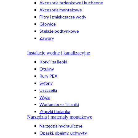
Akcesoria łazienkowe i kuchenne
Akcesoria montażowe
Filtry i zmiękczacze wody
Głowice
Stelaże podtynkowe
Zawory
Instalacje wodne i kanalizacyjne
Korki i zaślepki
Otuliny
Rury PEX
Syfony
Uszczelki
Węże
Wodomierze i liczniki
Złączki i kolanka
Narzędzia i materiały montażowe
Narzędzia hydrauliczne
Opaski, obejmy, uchwyty