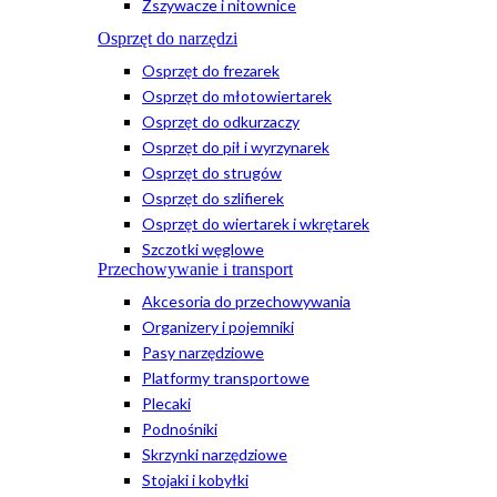
Zszywacze i nitownice
Osprzęt do narzędzi
Osprzęt do frezarek
Osprzęt do młotowiertarek
Osprzęt do odkurzaczy
Osprzęt do pił i wyrzynarek
Osprzęt do strugów
Osprzęt do szlifierek
Osprzęt do wiertarek i wkrętarek
Szczotki węglowe
Przechowywanie i transport
Akcesoria do przechowywania
Organizery i pojemniki
Pasy narzędziowe
Platformy transportowe
Plecaki
Podnośniki
Skrzynki narzędziowe
Stojaki i kobyłki