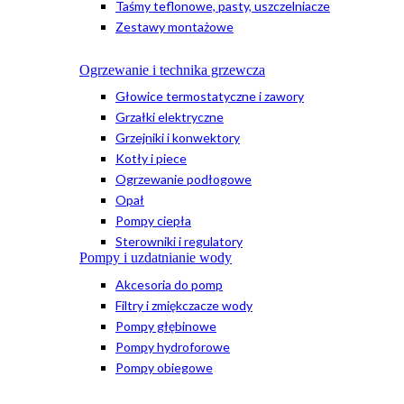
Taśmy teflonowe, pasty, uszczelniacze
Zestawy montażowe
Ogrzewanie i technika grzewcza
Głowice termostatyczne i zawory
Grzałki elektryczne
Grzejniki i konwektory
Kotły i piece
Ogrzewanie podłogowe
Opał
Pompy ciepła
Sterowniki i regulatory
Pompy i uzdatnianie wody
Akcesoria do pomp
Filtry i zmiękczacze wody
Pompy głębinowe
Pompy hydroforowe
Pompy obiegowe