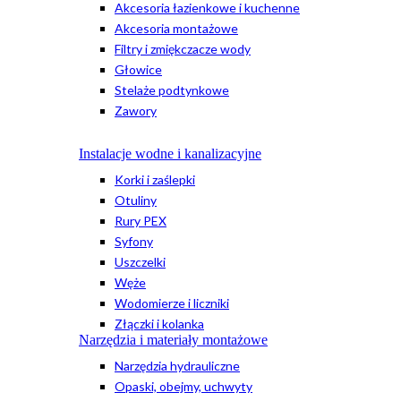
Akcesoria łazienkowe i kuchenne
Akcesoria montażowe
Filtry i zmiękczacze wody
Głowice
Stelaże podtynkowe
Zawory
Instalacje wodne i kanalizacyjne
Korki i zaślepki
Otuliny
Rury PEX
Syfony
Uszczelki
Węże
Wodomierze i liczniki
Złączki i kolanka
Narzędzia i materiały montażowe
Narzędzia hydrauliczne
Opaski, obejmy, uchwyty