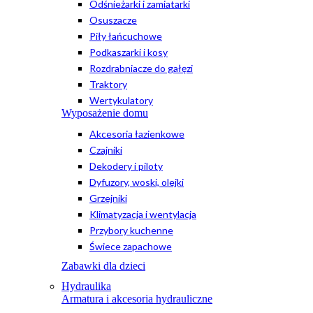
Odśnieżarki i zamiatarki
Osuszacze
Piły łańcuchowe
Podkaszarki i kosy
Rozdrabniacze do gałęzi
Traktory
Wertykulatory
Wyposażenie domu
Akcesoria łazienkowe
Czajniki
Dekodery i piloty
Dyfuzory, woski, olejki
Grzejniki
Klimatyzacja i wentylacja
Przybory kuchenne
Świece zapachowe
Zabawki dla dzieci
Hydraulika
Armatura i akcesoria hydrauliczne