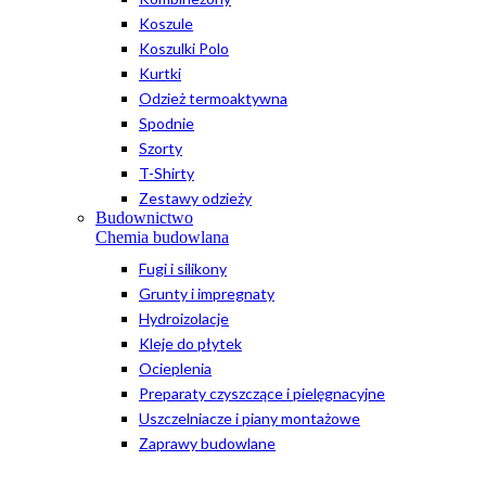
Koszule
Koszulki Polo
Kurtki
Odzież termoaktywna
Spodnie
Szorty
T-Shirty
Zestawy odzieży
Budownictwo
Chemia budowlana
Fugi i silikony
Grunty i impregnaty
Hydroizolacje
Kleje do płytek
Ocieplenia
Preparaty czyszczące i pielęgnacyjne
Uszczelniacze i piany montażowe
Zaprawy budowlane