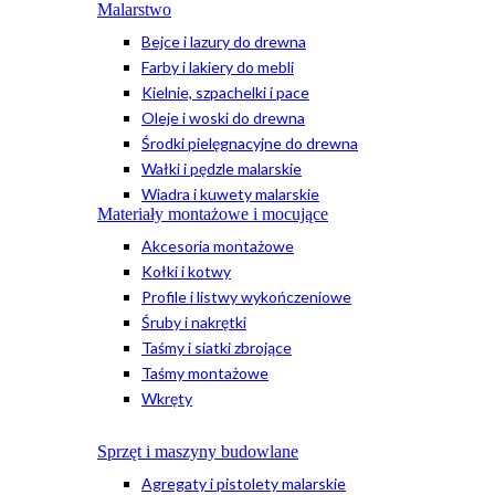
Malarstwo
Bejce i lazury do drewna
Farby i lakiery do mebli
Kielnie, szpachelki i pace
Oleje i woski do drewna
Środki pielęgnacyjne do drewna
Wałki i pędzle malarskie
Wiadra i kuwety malarskie
Materiały montażowe i mocujące
Akcesoria montażowe
Kołki i kotwy
Profile i listwy wykończeniowe
Śruby i nakrętki
Taśmy i siatki zbrojące
Taśmy montażowe
Wkręty
Sprzęt i maszyny budowlane
Agregaty i pistolety malarskie