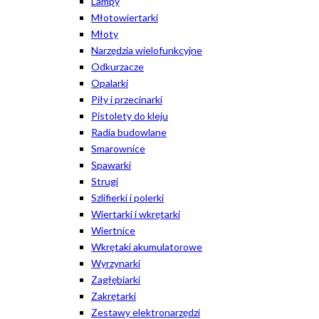
Lampy
Młotowiertarki
Młoty
Narzędzia wielofunkcyjne
Odkurzacze
Opalarki
Piły i przecinarki
Pistolety do kleju
Radia budowlane
Smarownice
Spawarki
Strugi
Szlifierki i polerki
Wiertarki i wkrętarki
Wiertnice
Wkrętaki akumulatorowe
Wyrzynarki
Zagłębiarki
Zakrętarki
Zestawy elektronarzędzi