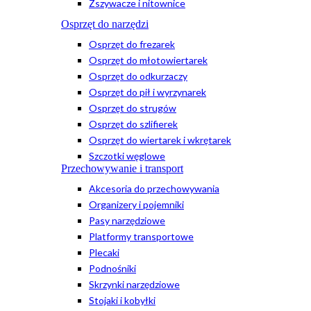
Zszywacze i nitownice
Osprzęt do narzędzi
Osprzęt do frezarek
Osprzęt do młotowiertarek
Osprzęt do odkurzaczy
Osprzęt do pił i wyrzynarek
Osprzęt do strugów
Osprzęt do szlifierek
Osprzęt do wiertarek i wkrętarek
Szczotki węglowe
Przechowywanie i transport
Akcesoria do przechowywania
Organizery i pojemniki
Pasy narzędziowe
Platformy transportowe
Plecaki
Podnośniki
Skrzynki narzędziowe
Stojaki i kobyłki