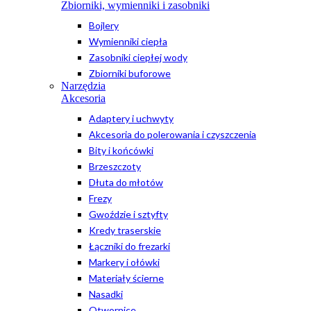
Zbiorniki, wymienniki i zasobniki
Bojlery
Wymienniki ciepła
Zasobniki ciepłej wody
Zbiorniki buforowe
Narzędzia
Akcesoria
Adaptery i uchwyty
Akcesoria do polerowania i czyszczenia
Bity i końcówki
Brzeszczoty
Dłuta do młotów
Frezy
Gwoździe i sztyfty
Kredy traserskie
Łączniki do frezarki
Markery i ołówki
Materiały ścierne
Nasadki
Otwornice