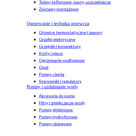
Taśmy teflonowe, pasty, uszczelniacze
Zestawy montażowe
Ogrzewanie i technika grzewcza
Głowice termostatyczne i zawory
Grzałki elektryczne
Grzejniki i konwektory
Kotły i piece
Ogrzewanie podłogowe
Opał
Pompy ciepła
Sterowniki i regulatory
Pompy i uzdatnianie wody
Akcesoria do pomp
Filtry i zmiękczacze wody
Pompy głębinowe
Pompy hydroforowe
Pompy obiegowe