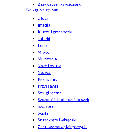
Zszywacze i gwoździarki
Narzędzia ręczne
Dłuta
Imadła
Klucze i grzechotki
Latarki
Łomy
Młotki
Multitoole
Noże i ostrza
Nożyce
Piły i pilniki
Przyssawki
Strugi ręczne
Szczotki i skrobaczki do szyb
Szczypce
Ściski
Śrubokręty i wkrętaki
Zestawy narzędzi ręcznych