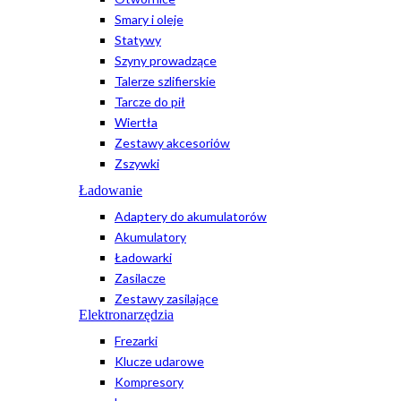
Smary i oleje
Statywy
Szyny prowadzące
Talerze szlifierskie
Tarcze do pił
Wiertła
Zestawy akcesoriów
Zszywki
Ładowanie
Adaptery do akumulatorów
Akumulatory
Ładowarki
Zasilacze
Zestawy zasilające
Elektronarzędzia
Frezarki
Klucze udarowe
Kompresory