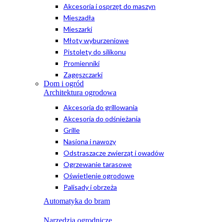
Akcesoria i osprzęt do maszyn
Mieszadła
Mieszarki
Młoty wyburzeniowe
Pistolety do silikonu
Promienniki
Zagęszczarki
Dom i ogród
Architektura ogrodowa
Akcesoria do grillowania
Akcesoria do odśnieżania
Grille
Nasiona i nawozy
Odstraszacze zwierząt i owadów
Ogrzewanie tarasowe
Oświetlenie ogrodowe
Palisady i obrzeża
Automatyka do bram
Narzędzia ogrodnicze