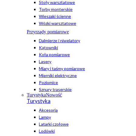
Stoły warsztatowe
Torby monterskie
Wieszaki ścienne
Wózki warsztatowe
Przyrządy pomiarowe
Dalmierze i niwelatory
Kątowniki
Koła pomiarowe
Lasery
Miary i taśmy pomiarowe
Mierniki elektryczne
Poziomice
Sznury traserskie
Turystyka
Nowość
Turystyka
Akcesoria
Lampy
Latarki czołowe
Lodówki