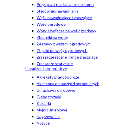
Przyłącza i rozdzielacze do kranu
Sterowniki nawadniania
Węże nawadniające i zraszające
Węże ogrodowe
Wózki i zwijacze na wąż ogrodowy
Zbiorniki na wodę
Zestawy z wężami ogrodowymi
Złączki do węży ogrodowych
Zraszacze ręczne i lance zraszające
Zraszacze statyczne
Urządzenia ogrodnicze
Agregaty prądotwórcze
Akcesoria do narzędzi ogrodniczych
Dmuchawy ogrodowe
Glebogryzarki
Kosiarki
Myjki ciśnieniowe
Nagrzewnice
Nożyce