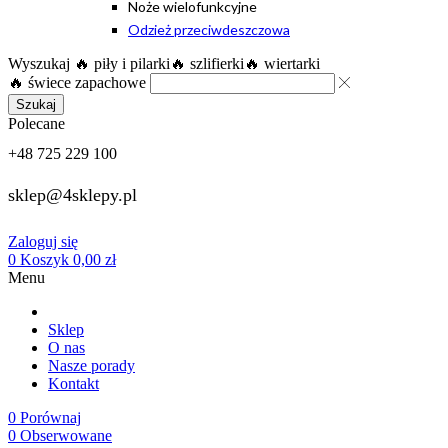
Noże wielofunkcyjne
Odzież przeciwdeszczowa
Wyszukaj
🔥 piły i pilarki
🔥 szlifierki
🔥 wiertarki
🔥 świece zapachowe
Szukaj
Polecane
+48 725 229 100
sklep@4sklepy.pl
Zaloguj się
0
Koszyk
0,00
zł
Menu
Sklep
O nas
Nasze porady
Kontakt
0
Porównaj
0
Obserwowane