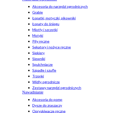
Akcesoria do narzędzi ogrodniczych
Grabie
Łopatki, motyczki, pikowniki
Łopaty do śniegu
Miotły i szczotki
Motyki
Piły ręczne
Sekatory i nożyce ręczne
Siekiery
Siewniki
Spulchniacze
Szpadle i szufle
Trzonki
Widły ogrodnicze
Zestawy narzędzi ogrodniczych
Nawadnianie
Akcesoria do pomp
Dysze do zraszaczy
Opryskiwacze ręczne