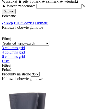
Wyszukaj
🔥 piły i pilarki
🔥 szlifierki
🔥 wiertarki
🔥 świece zapachowe
Szukaj
Polecane
-
Sklep
BHP i odzież
Obuwie
Kalosze i obuwie gumowe
Filtruj
3 columns grid
4 columns grid
6 columns grid
Lista
Filtruj
Pokaż
Produkty na stronę
Kalosze i obuwie gumowe