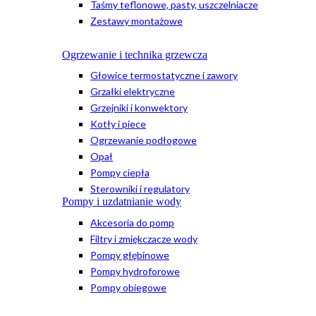
Taśmy teflonowe, pasty, uszczelniacze
Zestawy montażowe
Ogrzewanie i technika grzewcza
Głowice termostatyczne i zawory
Grzałki elektryczne
Grzejniki i konwektory
Kotły i piece
Ogrzewanie podłogowe
Opał
Pompy ciepła
Sterowniki i regulatory
Pompy i uzdatnianie wody
Akcesoria do pomp
Filtry i zmiękczacze wody
Pompy głębinowe
Pompy hydroforowe
Pompy obiegowe