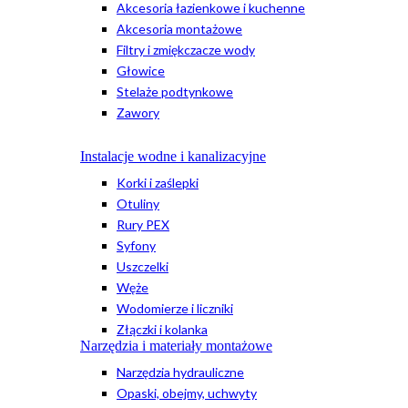
Akcesoria łazienkowe i kuchenne
Akcesoria montażowe
Filtry i zmiękczacze wody
Głowice
Stelaże podtynkowe
Zawory
Instalacje wodne i kanalizacyjne
Korki i zaślepki
Otuliny
Rury PEX
Syfony
Uszczelki
Węże
Wodomierze i liczniki
Złączki i kolanka
Narzędzia i materiały montażowe
Narzędzia hydrauliczne
Opaski, obejmy, uchwyty