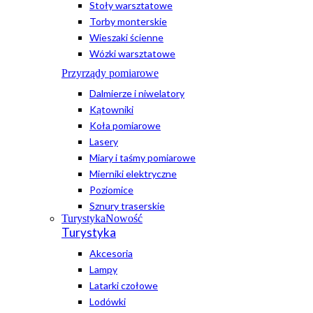
Stoły warsztatowe
Torby monterskie
Wieszaki ścienne
Wózki warsztatowe
Przyrządy pomiarowe
Dalmierze i niwelatory
Kątowniki
Koła pomiarowe
Lasery
Miary i taśmy pomiarowe
Mierniki elektryczne
Poziomice
Sznury traserskie
Turystyka
Nowość
Turystyka
Akcesoria
Lampy
Latarki czołowe
Lodówki