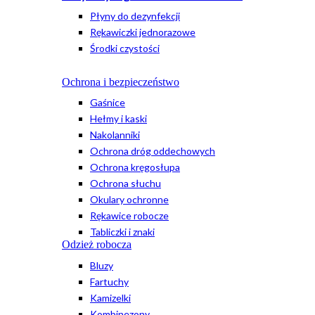
Płyny do dezynfekcji
Rękawiczki jednorazowe
Środki czystości
Ochrona i bezpieczeństwo
Gaśnice
Hełmy i kaski
Nakolanniki
Ochrona dróg oddechowych
Ochrona kręgosłupa
Ochrona słuchu
Okulary ochronne
Rękawice robocze
Tabliczki i znaki
Odzież robocza
Bluzy
Fartuchy
Kamizelki
Kombinezony