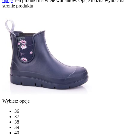
opcje
Ten produkt ma wiele wariantów. Opcje można wybrać na
stronie produktu
Wybierz opcje
36
37
38
39
40