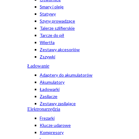
Smary i oleje
Statywy
Szyny prowadzące
Talerze szlifierskie
Tarcze do pił
Wiertła
Zestawy akcesoriów
Zszywki
Ładowanie
Adaptery do akumulatorów
Akumulatory
Ładowarki
Zasilacze
Zestawy zasilające
Elektronarzędzia
Frezarki
Klucze udarowe
Kompresory