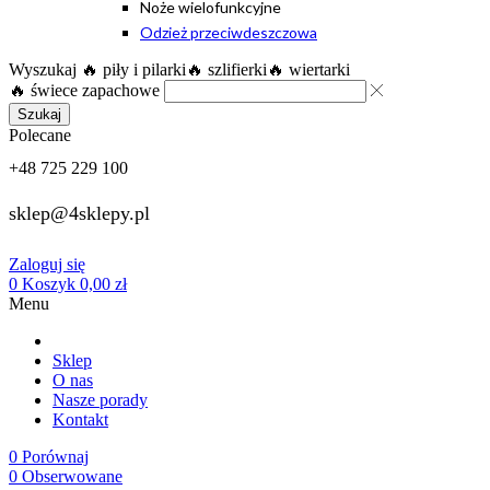
Noże wielofunkcyjne
Odzież przeciwdeszczowa
Wyszukaj
🔥 piły i pilarki
🔥 szlifierki
🔥 wiertarki
🔥 świece zapachowe
Szukaj
Polecane
+48 725 229 100
sklep@4sklepy.pl
Zaloguj się
0
Koszyk
0,00
zł
Menu
Sklep
O nas
Nasze porady
Kontakt
0
Porównaj
0
Obserwowane