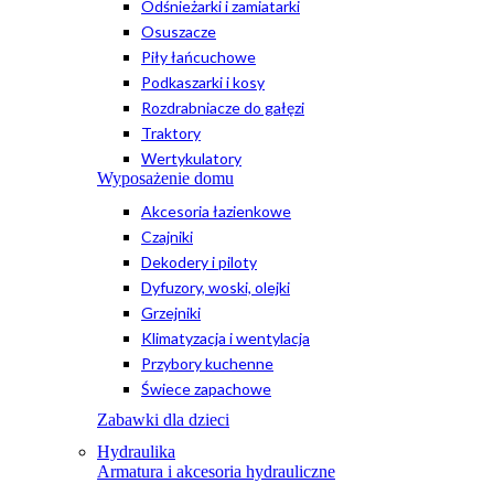
Odśnieżarki i zamiatarki
Osuszacze
Piły łańcuchowe
Podkaszarki i kosy
Rozdrabniacze do gałęzi
Traktory
Wertykulatory
Wyposażenie domu
Akcesoria łazienkowe
Czajniki
Dekodery i piloty
Dyfuzory, woski, olejki
Grzejniki
Klimatyzacja i wentylacja
Przybory kuchenne
Świece zapachowe
Zabawki dla dzieci
Hydraulika
Armatura i akcesoria hydrauliczne