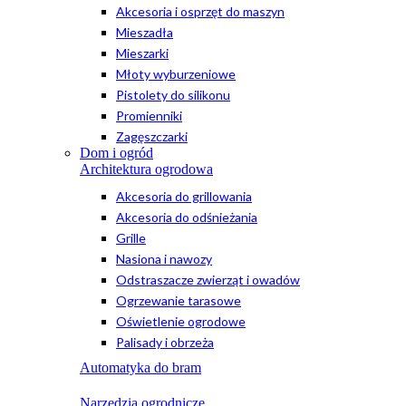
Akcesoria i osprzęt do maszyn
Mieszadła
Mieszarki
Młoty wyburzeniowe
Pistolety do silikonu
Promienniki
Zagęszczarki
Dom i ogród
Architektura ogrodowa
Akcesoria do grillowania
Akcesoria do odśnieżania
Grille
Nasiona i nawozy
Odstraszacze zwierząt i owadów
Ogrzewanie tarasowe
Oświetlenie ogrodowe
Palisady i obrzeża
Automatyka do bram
Narzędzia ogrodnicze