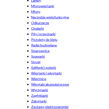
Lampy
Młotowiertarki
Młoty
Narzędzia wielofunkcyjne
Odkurzacze
Opalarki
Piły i przecinarki
Pistolety do kleju
Radia budowlane
Smarownice
Spawarki
Strugi
Szlifierki i polerki
Wiertarki i wkrętarki
Wiertnice
Wkrętaki akumulatorowe
Wyrzynarki
Zagłębiarki
Zakrętarki
Zestawy elektronarzędzi