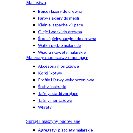
Malarstwo
Bejce i lazury do drewna
Farby i lakiery do mebli
Kielnie, szpachelki i pace
Oleje i woski do drewna
Środki pielęgnacyjne do drewna
Wałki i pędzle malarskie
Wiadra i kuwety malarskie
Materiały montażowe i mocujące
Akcesoria montażowe
Kołki i kotwy
Profile i listwy wykończeniowe
Śruby i nakrętki
Taśmy i siatki zbrojące
Taśmy montażowe
Wkręty
Sprzęt i maszyny budowlane
Agregaty i pistolety malarskie