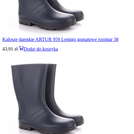
Kalosze damskie ARTUR 959 Lemigo granatowe rozmiar 38
43,91
zł
Dodaj do koszyka