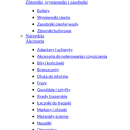
Zbiorniki, wymienniki i zasobniki
Bojlery
Wymienniki ciepła
Zasobniki ciepłej wody
Zbiorniki buforowe
Narzędzia
Akcesoria
Adaptery i uchwyty
Akcesoria do polerowania i czyszczenia
Bity i końcówki
Brzeszczoty
Dłuta do młotów
Frezy
Gwoździe i sztyfty
Kredy traserskie
Łączniki do frezarki
Markery i ołówki
Materiały ścierne
Nasadki
Otwornice