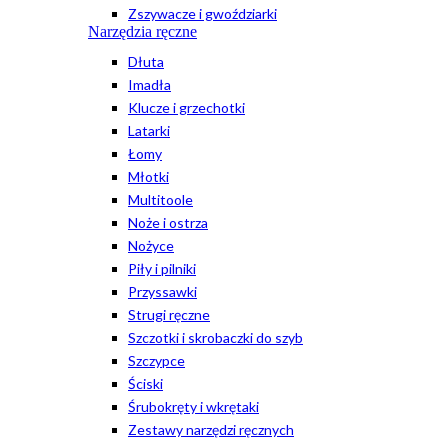
Zszywacze i gwoździarki
Narzędzia ręczne
Dłuta
Imadła
Klucze i grzechotki
Latarki
Łomy
Młotki
Multitoole
Noże i ostrza
Nożyce
Piły i pilniki
Przyssawki
Strugi ręczne
Szczotki i skrobaczki do szyb
Szczypce
Ściski
Śrubokręty i wkrętaki
Zestawy narzędzi ręcznych