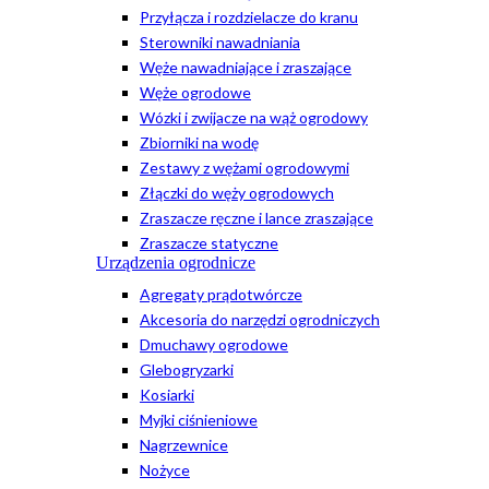
Przyłącza i rozdzielacze do kranu
Sterowniki nawadniania
Węże nawadniające i zraszające
Węże ogrodowe
Wózki i zwijacze na wąż ogrodowy
Zbiorniki na wodę
Zestawy z wężami ogrodowymi
Złączki do węży ogrodowych
Zraszacze ręczne i lance zraszające
Zraszacze statyczne
Urządzenia ogrodnicze
Agregaty prądotwórcze
Akcesoria do narzędzi ogrodniczych
Dmuchawy ogrodowe
Glebogryzarki
Kosiarki
Myjki ciśnieniowe
Nagrzewnice
Nożyce