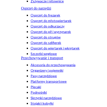
Zszywacze i nitownice
Osprzęt do narzędzi
Osprzęt do frezarek
Osprzęt do młotowiertarek
Osprzęt do odkurzaczy
Osprzęt do pił i wyrzynarek
Osprzęt do strugów
Osprzęt do szlifierek
Osprzęt do wiertarek i wkrętarek
Szczotki węglowe
Przechowywanie i transport
Akcesoria do przechowywania
Organizery i pojemniki
Pasy narzędziowe
Platformy transportowe
Plecaki
Podnośniki
Skrzynki narzędziowe
Stojaki i kobyłki