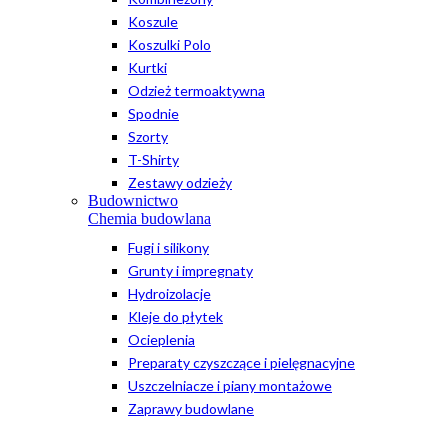
Koszule
Koszulki Polo
Kurtki
Odzież termoaktywna
Spodnie
Szorty
T-Shirty
Zestawy odzieży
Budownictwo
Chemia budowlana
Fugi i silikony
Grunty i impregnaty
Hydroizolacje
Kleje do płytek
Ocieplenia
Preparaty czyszczące i pielęgnacyjne
Uszczelniacze i piany montażowe
Zaprawy budowlane