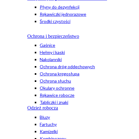
Płyny do dezynfekcji
Rękawiczki jednorazowe
Środki czystości
Ochrona i bezpieczeństwo
Gaśnice
Hełmy i kaski
Nakolanniki
Ochrona dróg oddechowych
Ochrona kręgosłupa
Ochrona słuchu
Okulary ochronne
Rękawice robocze
Tabliczki i znaki
Odzież robocza
Bluzy
Fartuchy
Kamizelki
Kombinezony