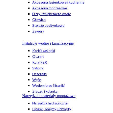
Akcesoria łazienkowe i kuchenne
Akcesoria montażowe
Filtry i zmiękczacze wody
Głowice
Stelaże podtynkowe
Zawory
Instalacje wodne i kanalizacyjne
Korki i zaślepki
Otuliny
Rury PEX
Syfony
Uszczelki
Węże
Wodomierze i liczniki
Złączki i kolanka
Narzędzia i materiały montażowe
Narzędzia hydrauliczne
Opaski, obejmy, uchwyty