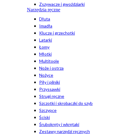
Zszywacze i gwoździarki
Narzędzia ręczne
Dłuta
Imadła
Klucze i grzechotki
Latarki
Łomy
Młotki
Multitoole
Noże i ostrza
Nożyce
Piły i pilniki
Przyssawki
Strugi ręczne
Szczotki i skrobaczki do szyb
Szczypce
Ściski
Śrubokręty i wkrętaki
Zestawy narzędzi ręcznych