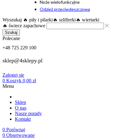
Noże wielofunkcyjne
Odzież przeciwdeszczowa
Wyszukaj
🔥 piły i pilarki
🔥 szlifierki
🔥 wiertarki
🔥 świece zapachowe
Szukaj
Polecane
+48 725 229 100
sklep@4sklepy.pl
Zaloguj się
0
Koszyk
0,00
zł
Menu
Sklep
O nas
Nasze porady
Kontakt
0
Porównaj
0
Obserwowane