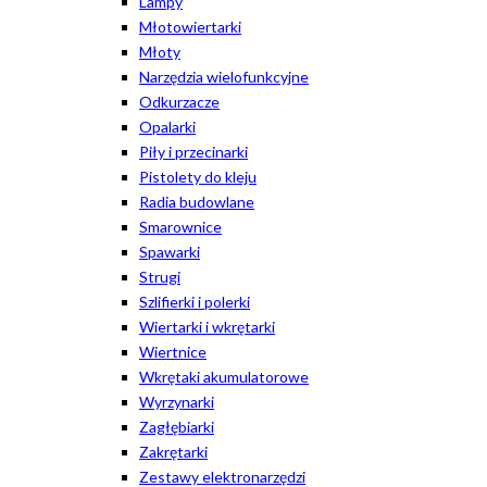
Lampy
Młotowiertarki
Młoty
Narzędzia wielofunkcyjne
Odkurzacze
Opalarki
Piły i przecinarki
Pistolety do kleju
Radia budowlane
Smarownice
Spawarki
Strugi
Szlifierki i polerki
Wiertarki i wkrętarki
Wiertnice
Wkrętaki akumulatorowe
Wyrzynarki
Zagłębiarki
Zakrętarki
Zestawy elektronarzędzi