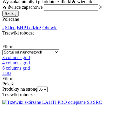
Wyszukaj
🔥 piły i pilarki
🔥 szlifierki
🔥 wiertarki
🔥 świece zapachowe
Szukaj
Polecane
-
Sklep
BHP i odzież
Obuwie
Trzewiki robocze
Filtruj
3 columns grid
4 columns grid
6 columns grid
Lista
Filtruj
Pokaż
Produkty na stronę
Trzewiki robocze