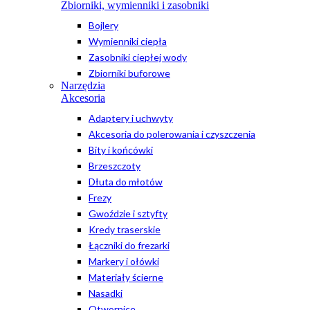
Zbiorniki, wymienniki i zasobniki
Bojlery
Wymienniki ciepła
Zasobniki ciepłej wody
Zbiorniki buforowe
Narzędzia
Akcesoria
Adaptery i uchwyty
Akcesoria do polerowania i czyszczenia
Bity i końcówki
Brzeszczoty
Dłuta do młotów
Frezy
Gwoździe i sztyfty
Kredy traserskie
Łączniki do frezarki
Markery i ołówki
Materiały ścierne
Nasadki
Otwornice