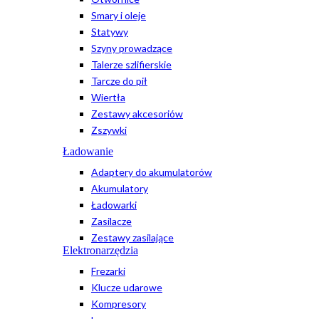
Smary i oleje
Statywy
Szyny prowadzące
Talerze szlifierskie
Tarcze do pił
Wiertła
Zestawy akcesoriów
Zszywki
Ładowanie
Adaptery do akumulatorów
Akumulatory
Ładowarki
Zasilacze
Zestawy zasilające
Elektronarzędzia
Frezarki
Klucze udarowe
Kompresory