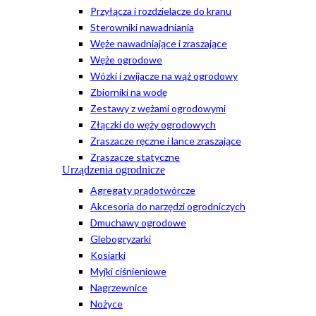
Przyłącza i rozdzielacze do kranu
Sterowniki nawadniania
Węże nawadniające i zraszające
Węże ogrodowe
Wózki i zwijacze na wąż ogrodowy
Zbiorniki na wodę
Zestawy z wężami ogrodowymi
Złączki do węży ogrodowych
Zraszacze ręczne i lance zraszające
Zraszacze statyczne
Urządzenia ogrodnicze
Agregaty prądotwórcze
Akcesoria do narzędzi ogrodniczych
Dmuchawy ogrodowe
Glebogryzarki
Kosiarki
Myjki ciśnieniowe
Nagrzewnice
Nożyce