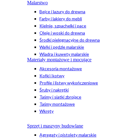
Malarstwo
Bejce i lazury do drewna
Farby i lakiery do mebli
Kielnie, szpachelki i pace
Oleje i woski do drewna
Środki pielęgnacyjne do drewna
Wałki i pędzle malarskie
Wiadra i kuwety malarskie
Materiały montażowe i mocujące
Akcesoria montażowe
Kołki i kotwy
Profile i listwy wykończeniowe
Śruby i nakrętki
Taśmy i siatki zbrojące
Taśmy montażowe
Wkręty
Sprzęt i maszyny budowlane
Agregaty i pistolety malarskie