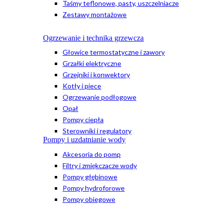
Taśmy teflonowe, pasty, uszczelniacze
Zestawy montażowe
Ogrzewanie i technika grzewcza
Głowice termostatyczne i zawory
Grzałki elektryczne
Grzejniki i konwektory
Kotły i piece
Ogrzewanie podłogowe
Opał
Pompy ciepła
Sterowniki i regulatory
Pompy i uzdatnianie wody
Akcesoria do pomp
Filtry i zmiękczacze wody
Pompy głębinowe
Pompy hydroforowe
Pompy obiegowe