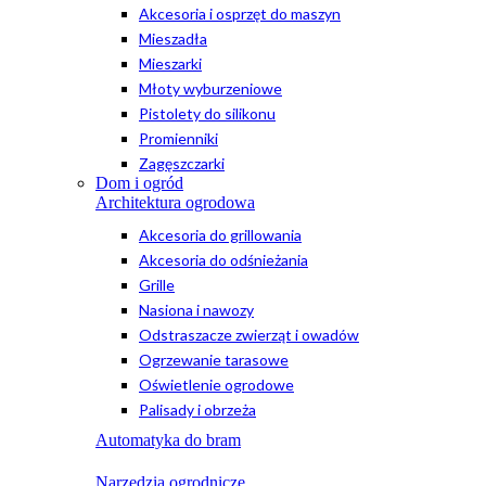
Akcesoria i osprzęt do maszyn
Mieszadła
Mieszarki
Młoty wyburzeniowe
Pistolety do silikonu
Promienniki
Zagęszczarki
Dom i ogród
Architektura ogrodowa
Akcesoria do grillowania
Akcesoria do odśnieżania
Grille
Nasiona i nawozy
Odstraszacze zwierząt i owadów
Ogrzewanie tarasowe
Oświetlenie ogrodowe
Palisady i obrzeża
Automatyka do bram
Narzędzia ogrodnicze