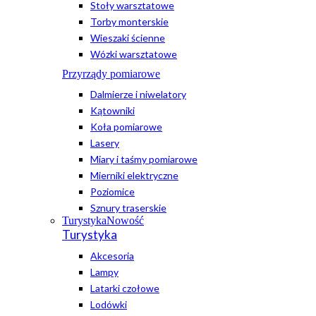
Stoły warsztatowe
Torby monterskie
Wieszaki ścienne
Wózki warsztatowe
Przyrządy pomiarowe
Dalmierze i niwelatory
Kątowniki
Koła pomiarowe
Lasery
Miary i taśmy pomiarowe
Mierniki elektryczne
Poziomice
Sznury traserskie
Turystyka
Nowość
Turystyka
Akcesoria
Lampy
Latarki czołowe
Lodówki