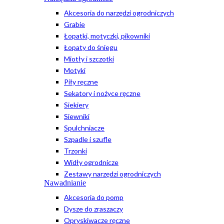
Akcesoria do narzędzi ogrodniczych
Grabie
Łopatki, motyczki, pikowniki
Łopaty do śniegu
Miotły i szczotki
Motyki
Piły ręczne
Sekatory i nożyce ręczne
Siekiery
Siewniki
Spulchniacze
Szpadle i szufle
Trzonki
Widły ogrodnicze
Zestawy narzędzi ogrodniczych
Nawadnianie
Akcesoria do pomp
Dysze do zraszaczy
Opryskiwacze ręczne