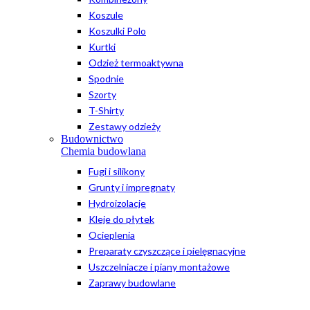
Koszule
Koszulki Polo
Kurtki
Odzież termoaktywna
Spodnie
Szorty
T-Shirty
Zestawy odzieży
Budownictwo
Chemia budowlana
Fugi i silikony
Grunty i impregnaty
Hydroizolacje
Kleje do płytek
Ocieplenia
Preparaty czyszczące i pielęgnacyjne
Uszczelniacze i piany montażowe
Zaprawy budowlane