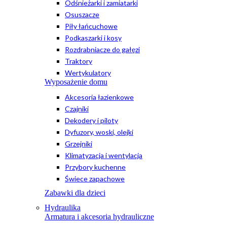
Odśnieżarki i zamiatarki
Osuszacze
Piły łańcuchowe
Podkaszarki i kosy
Rozdrabniacze do gałęzi
Traktory
Wertykulatory
Wyposażenie domu
Akcesoria łazienkowe
Czajniki
Dekodery i piloty
Dyfuzory, woski, olejki
Grzejniki
Klimatyzacja i wentylacja
Przybory kuchenne
Świece zapachowe
Zabawki dla dzieci
Hydraulika
Armatura i akcesoria hydrauliczne