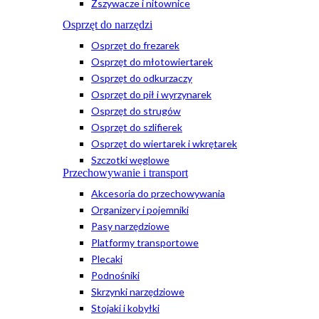
Zszywacze i nitownice
Osprzęt do narzędzi
Osprzęt do frezarek
Osprzęt do młotowiertarek
Osprzęt do odkurzaczy
Osprzęt do pił i wyrzynarek
Osprzęt do strugów
Osprzęt do szlifierek
Osprzęt do wiertarek i wkrętarek
Szczotki węglowe
Przechowywanie i transport
Akcesoria do przechowywania
Organizery i pojemniki
Pasy narzędziowe
Platformy transportowe
Plecaki
Podnośniki
Skrzynki narzędziowe
Stojaki i kobyłki