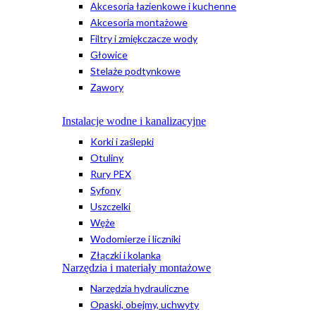
Akcesoria łazienkowe i kuchenne
Akcesoria montażowe
Filtry i zmiękczacze wody
Głowice
Stelaże podtynkowe
Zawory
Instalacje wodne i kanalizacyjne
Korki i zaślepki
Otuliny
Rury PEX
Syfony
Uszczelki
Węże
Wodomierze i liczniki
Złączki i kolanka
Narzędzia i materiały montażowe
Narzędzia hydrauliczne
Opaski, obejmy, uchwyty