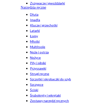
Zszywacze i gwoździarki
Narzędzia ręczne
Dłuta
Imadła
Klucze i grzechotki
Latarki
Łomy
Młotki
Multitoole
Noże i ostrza
Nożyce
Piły i pilniki
Przyssawki
Strugi ręczne
Szczotki i skrobaczki do szyb
Szczypce
Ściski
Śrubokręty i wkrętaki
Zestawy narzędzi ręcznych