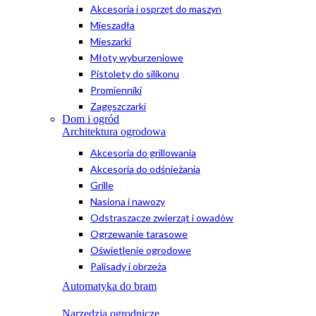
Akcesoria i osprzęt do maszyn
Mieszadła
Mieszarki
Młoty wyburzeniowe
Pistolety do silikonu
Promienniki
Zagęszczarki
Dom i ogród
Architektura ogrodowa
Akcesoria do grillowania
Akcesoria do odśnieżania
Grille
Nasiona i nawozy
Odstraszacze zwierząt i owadów
Ogrzewanie tarasowe
Oświetlenie ogrodowe
Palisady i obrzeża
Automatyka do bram
Narzędzia ogrodnicze