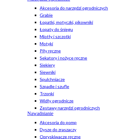
Akcesoria do narzędzi ogrodniczych
Grabie
Łopatki, motyczki, pikowniki
Łopaty do śniegu
Miotły i szczotki
Motyki
Piły ręczne
Sekatory i nożyce ręczne
Siekiery
Siewniki
Spulchniacze
Szpadle i szufle
Trzonki
Widły ogrodnicze
Zestawy narzędzi ogrodniczych
Nawadnianie
Akcesoria do pomp
Dysze do zraszaczy
Opryskiwacze ręczne