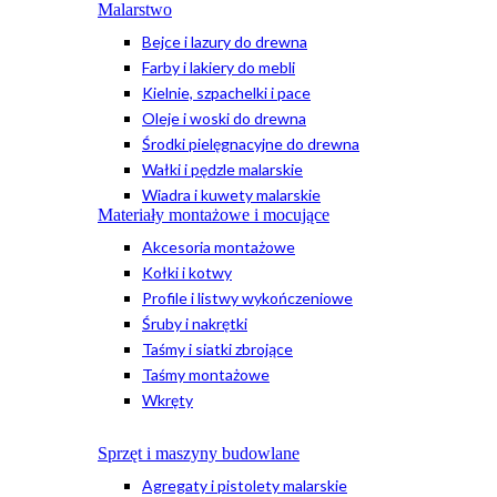
Malarstwo
Bejce i lazury do drewna
Farby i lakiery do mebli
Kielnie, szpachelki i pace
Oleje i woski do drewna
Środki pielęgnacyjne do drewna
Wałki i pędzle malarskie
Wiadra i kuwety malarskie
Materiały montażowe i mocujące
Akcesoria montażowe
Kołki i kotwy
Profile i listwy wykończeniowe
Śruby i nakrętki
Taśmy i siatki zbrojące
Taśmy montażowe
Wkręty
Sprzęt i maszyny budowlane
Agregaty i pistolety malarskie