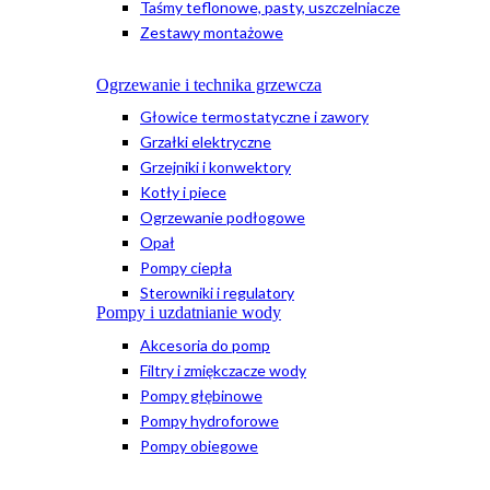
Taśmy teflonowe, pasty, uszczelniacze
Zestawy montażowe
Ogrzewanie i technika grzewcza
Głowice termostatyczne i zawory
Grzałki elektryczne
Grzejniki i konwektory
Kotły i piece
Ogrzewanie podłogowe
Opał
Pompy ciepła
Sterowniki i regulatory
Pompy i uzdatnianie wody
Akcesoria do pomp
Filtry i zmiękczacze wody
Pompy głębinowe
Pompy hydroforowe
Pompy obiegowe