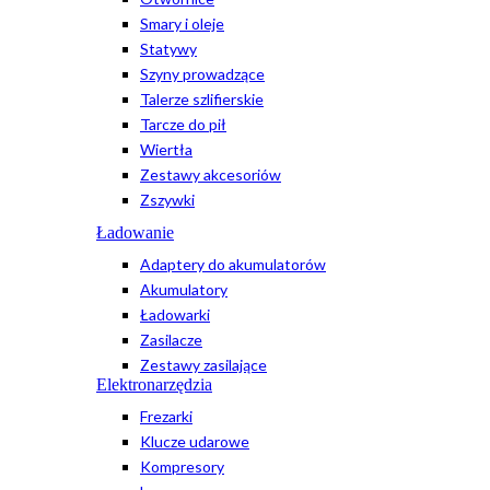
Smary i oleje
Statywy
Szyny prowadzące
Talerze szlifierskie
Tarcze do pił
Wiertła
Zestawy akcesoriów
Zszywki
Ładowanie
Adaptery do akumulatorów
Akumulatory
Ładowarki
Zasilacze
Zestawy zasilające
Elektronarzędzia
Frezarki
Klucze udarowe
Kompresory