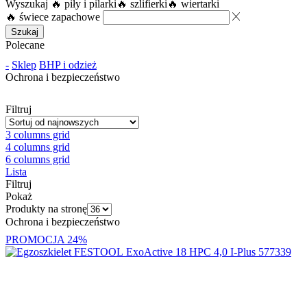
Wyszukaj
🔥 piły i pilarki
🔥 szlifierki
🔥 wiertarki
🔥 świece zapachowe
Szukaj
Polecane
-
Sklep
BHP i odzież
Ochrona i bezpieczeństwo
Filtruj
3 columns grid
4 columns grid
6 columns grid
Lista
Filtruj
Pokaż
Produkty na stronę
Ochrona i bezpieczeństwo
PROMOCJA
24%