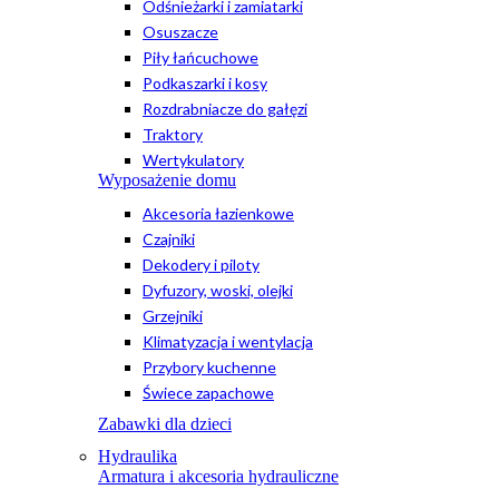
Odśnieżarki i zamiatarki
Osuszacze
Piły łańcuchowe
Podkaszarki i kosy
Rozdrabniacze do gałęzi
Traktory
Wertykulatory
Wyposażenie domu
Akcesoria łazienkowe
Czajniki
Dekodery i piloty
Dyfuzory, woski, olejki
Grzejniki
Klimatyzacja i wentylacja
Przybory kuchenne
Świece zapachowe
Zabawki dla dzieci
Hydraulika
Armatura i akcesoria hydrauliczne