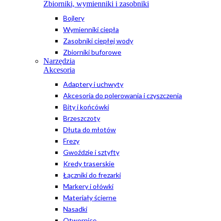
Zbiorniki, wymienniki i zasobniki
Bojlery
Wymienniki ciepła
Zasobniki ciepłej wody
Zbiorniki buforowe
Narzędzia
Akcesoria
Adaptery i uchwyty
Akcesoria do polerowania i czyszczenia
Bity i końcówki
Brzeszczoty
Dłuta do młotów
Frezy
Gwoździe i sztyfty
Kredy traserskie
Łączniki do frezarki
Markery i ołówki
Materiały ścierne
Nasadki
Otwornice