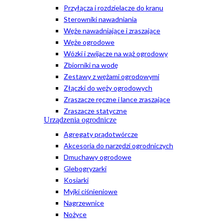
Przyłącza i rozdzielacze do kranu
Sterowniki nawadniania
Węże nawadniające i zraszające
Węże ogrodowe
Wózki i zwijacze na wąż ogrodowy
Zbiorniki na wodę
Zestawy z wężami ogrodowymi
Złączki do węży ogrodowych
Zraszacze ręczne i lance zraszające
Zraszacze statyczne
Urządzenia ogrodnicze
Agregaty prądotwórcze
Akcesoria do narzędzi ogrodniczych
Dmuchawy ogrodowe
Glebogryzarki
Kosiarki
Myjki ciśnieniowe
Nagrzewnice
Nożyce