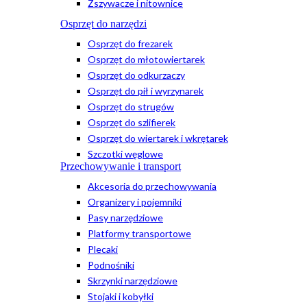
Zszywacze i nitownice
Osprzęt do narzędzi
Osprzęt do frezarek
Osprzęt do młotowiertarek
Osprzęt do odkurzaczy
Osprzęt do pił i wyrzynarek
Osprzęt do strugów
Osprzęt do szlifierek
Osprzęt do wiertarek i wkrętarek
Szczotki węglowe
Przechowywanie i transport
Akcesoria do przechowywania
Organizery i pojemniki
Pasy narzędziowe
Platformy transportowe
Plecaki
Podnośniki
Skrzynki narzędziowe
Stojaki i kobyłki