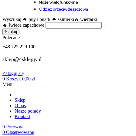
Noże wielofunkcyjne
Odzież przeciwdeszczowa
Wyszukaj
🔥 piły i pilarki
🔥 szlifierki
🔥 wiertarki
🔥 świece zapachowe
Szukaj
Polecane
+48 725 229 100
sklep@4sklepy.pl
Zaloguj się
0
Koszyk
0,00
zł
Menu
Sklep
O nas
Nasze porady
Kontakt
0
Porównaj
0
Obserwowane