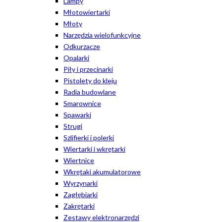
Lampy
Młotowiertarki
Młoty
Narzędzia wielofunkcyjne
Odkurzacze
Opalarki
Piły i przecinarki
Pistolety do kleju
Radia budowlane
Smarownice
Spawarki
Strugi
Szlifierki i polerki
Wiertarki i wkrętarki
Wiertnice
Wkrętaki akumulatorowe
Wyrzynarki
Zagłębiarki
Zakrętarki
Zestawy elektronarzędzi