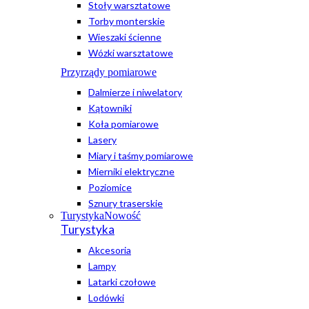
Stoły warsztatowe
Torby monterskie
Wieszaki ścienne
Wózki warsztatowe
Przyrządy pomiarowe
Dalmierze i niwelatory
Kątowniki
Koła pomiarowe
Lasery
Miary i taśmy pomiarowe
Mierniki elektryczne
Poziomice
Sznury traserskie
Turystyka
Nowość
Turystyka
Akcesoria
Lampy
Latarki czołowe
Lodówki