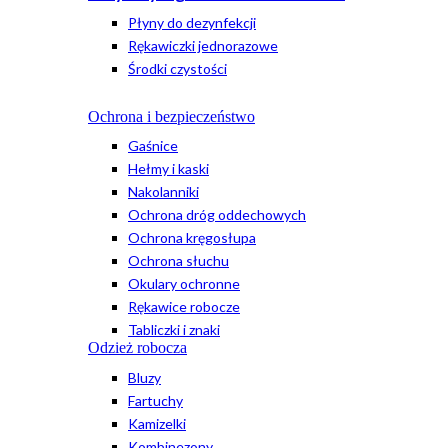
Płyny do dezynfekcji
Rękawiczki jednorazowe
Środki czystości
Ochrona i bezpieczeństwo
Gaśnice
Hełmy i kaski
Nakolanniki
Ochrona dróg oddechowych
Ochrona kręgosłupa
Ochrona słuchu
Okulary ochronne
Rękawice robocze
Tabliczki i znaki
Odzież robocza
Bluzy
Fartuchy
Kamizelki
Kombinezony