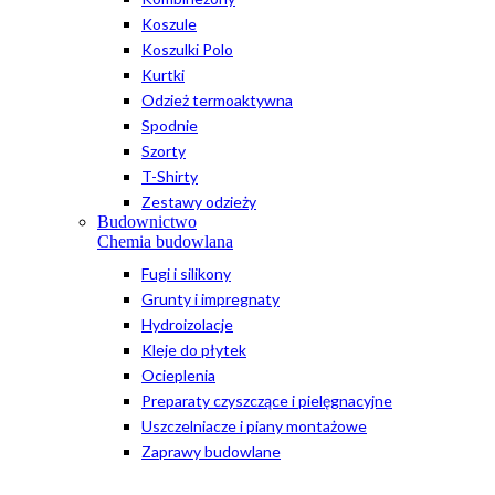
Koszule
Koszulki Polo
Kurtki
Odzież termoaktywna
Spodnie
Szorty
T-Shirty
Zestawy odzieży
Budownictwo
Chemia budowlana
Fugi i silikony
Grunty i impregnaty
Hydroizolacje
Kleje do płytek
Ocieplenia
Preparaty czyszczące i pielęgnacyjne
Uszczelniacze i piany montażowe
Zaprawy budowlane