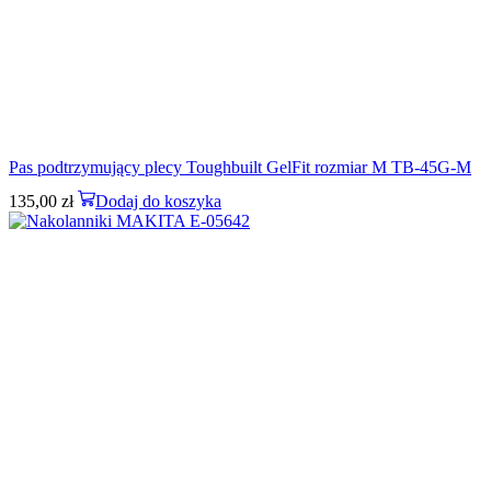
Pas podtrzymujący plecy Toughbuilt GelFit rozmiar M TB-45G-M
135,00
zł
Dodaj do koszyka