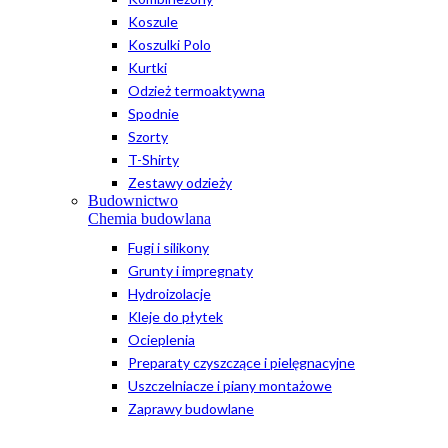
Koszule
Koszulki Polo
Kurtki
Odzież termoaktywna
Spodnie
Szorty
T-Shirty
Zestawy odzieży
Budownictwo
Chemia budowlana
Fugi i silikony
Grunty i impregnaty
Hydroizolacje
Kleje do płytek
Ocieplenia
Preparaty czyszczące i pielęgnacyjne
Uszczelniacze i piany montażowe
Zaprawy budowlane