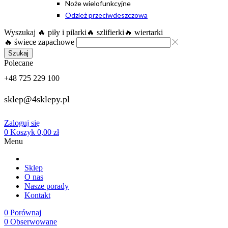
Noże wielofunkcyjne
Odzież przeciwdeszczowa
Wyszukaj
🔥 piły i pilarki
🔥 szlifierki
🔥 wiertarki
🔥 świece zapachowe
Szukaj
Polecane
+48 725 229 100
sklep@4sklepy.pl
Zaloguj się
0
Koszyk
0,00
zł
Menu
Sklep
O nas
Nasze porady
Kontakt
0
Porównaj
0
Obserwowane