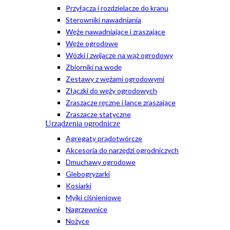
Przyłącza i rozdzielacze do kranu
Sterowniki nawadniania
Węże nawadniające i zraszające
Węże ogrodowe
Wózki i zwijacze na wąż ogrodowy
Zbiorniki na wodę
Zestawy z wężami ogrodowymi
Złączki do węży ogrodowych
Zraszacze ręczne i lance zraszające
Zraszacze statyczne
Urządzenia ogrodnicze
Agregaty prądotwórcze
Akcesoria do narzędzi ogrodniczych
Dmuchawy ogrodowe
Glebogryzarki
Kosiarki
Myjki ciśnieniowe
Nagrzewnice
Nożyce