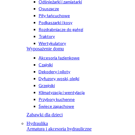
Odśnieżarki i zamiatarki
Osuszacze
Piły łańcuchowe
Podkaszarki i kosy
Rozdrabniacze do gałęzi
Traktory
Wertykulatory
Wyposażenie domu
Akcesoria łazienkowe
Czajniki
Dekodery i piloty
Dyfuzory, woski, olejki
Grzejniki
Klimatyzacja i wentylacja
Przybory kuchenne
Świece zapachowe
Zabawki dla dzieci
Hydraulika
Armatura i akcesoria hydrauliczne