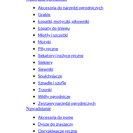
Akcesoria do narzędzi ogrodniczych
Grabie
Łopatki, motyczki, pikowniki
Łopaty do śniegu
Miotły i szczotki
Motyki
Piły ręczne
Sekatory i nożyce ręczne
Siekiery
Siewniki
Spulchniacze
Szpadle i szufle
Trzonki
Widły ogrodnicze
Zestawy narzędzi ogrodniczych
Nawadnianie
Akcesoria do pomp
Dysze do zraszaczy
Opryskiwacze ręczne