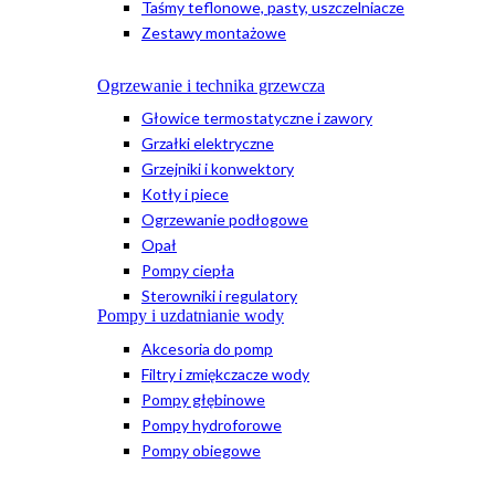
Taśmy teflonowe, pasty, uszczelniacze
Zestawy montażowe
Ogrzewanie i technika grzewcza
Głowice termostatyczne i zawory
Grzałki elektryczne
Grzejniki i konwektory
Kotły i piece
Ogrzewanie podłogowe
Opał
Pompy ciepła
Sterowniki i regulatory
Pompy i uzdatnianie wody
Akcesoria do pomp
Filtry i zmiękczacze wody
Pompy głębinowe
Pompy hydroforowe
Pompy obiegowe