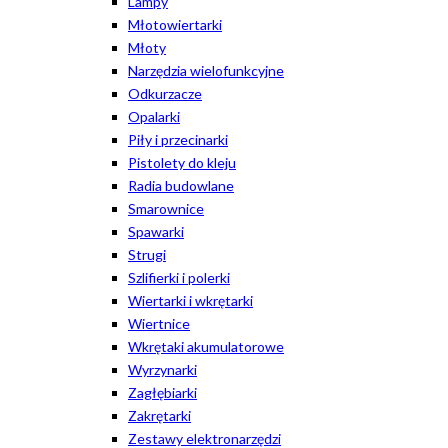
Lampy
Młotowiertarki
Młoty
Narzędzia wielofunkcyjne
Odkurzacze
Opalarki
Piły i przecinarki
Pistolety do kleju
Radia budowlane
Smarownice
Spawarki
Strugi
Szlifierki i polerki
Wiertarki i wkrętarki
Wiertnice
Wkrętaki akumulatorowe
Wyrzynarki
Zagłębiarki
Zakrętarki
Zestawy elektronarzędzi