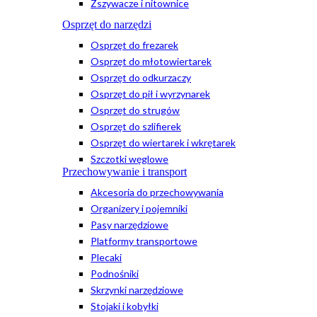
Zszywacze i nitownice
Osprzęt do narzędzi
Osprzęt do frezarek
Osprzęt do młotowiertarek
Osprzęt do odkurzaczy
Osprzęt do pił i wyrzynarek
Osprzęt do strugów
Osprzęt do szlifierek
Osprzęt do wiertarek i wkrętarek
Szczotki węglowe
Przechowywanie i transport
Akcesoria do przechowywania
Organizery i pojemniki
Pasy narzędziowe
Platformy transportowe
Plecaki
Podnośniki
Skrzynki narzędziowe
Stojaki i kobyłki