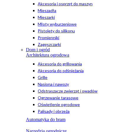
Akcesoria i osprzęt do maszyn
Mieszadła
Mieszarki
Młoty wyburzeniowe
Pistolety do silikonu
Promienniki
Zagęszczarki
Dom i ogród
Architektura ogrodowa
Akcesoria do grillowania
Akcesoria do odśnieżania
Grille
Nasiona i nawozy
Odstraszacze zwierząt i owadów
Ogrzewanie tarasowe
Oświetlenie ogrodowe
Palisady i obrzeża
Automatyka do bram
Narzędzia ogrodnicze