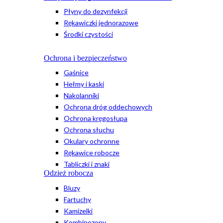
Płyny do dezynfekcji
Rękawiczki jednorazowe
Środki czystości
Ochrona i bezpieczeństwo
Gaśnice
Hełmy i kaski
Nakolanniki
Ochrona dróg oddechowych
Ochrona kręgosłupa
Ochrona słuchu
Okulary ochronne
Rękawice robocze
Tabliczki i znaki
Odzież robocza
Bluzy
Fartuchy
Kamizelki
Kombinezony