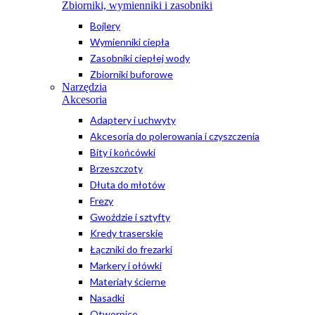
Zbiorniki, wymienniki i zasobniki
Bojlery
Wymienniki ciepła
Zasobniki ciepłej wody
Zbiorniki buforowe
Narzędzia
Akcesoria
Adaptery i uchwyty
Akcesoria do polerowania i czyszczenia
Bity i końcówki
Brzeszczoty
Dłuta do młotów
Frezy
Gwoździe i sztyfty
Kredy traserskie
Łączniki do frezarki
Markery i ołówki
Materiały ścierne
Nasadki
Otwornice