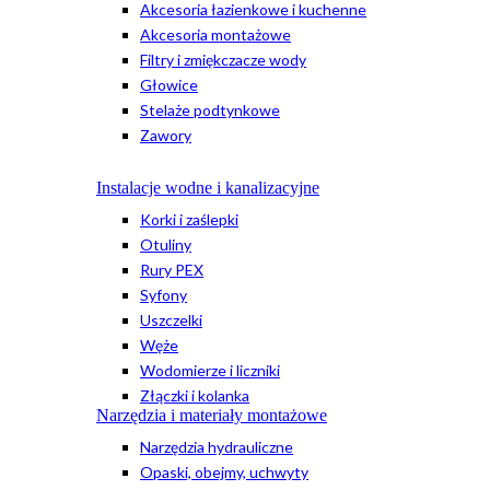
Akcesoria łazienkowe i kuchenne
Akcesoria montażowe
Filtry i zmiękczacze wody
Głowice
Stelaże podtynkowe
Zawory
Instalacje wodne i kanalizacyjne
Korki i zaślepki
Otuliny
Rury PEX
Syfony
Uszczelki
Węże
Wodomierze i liczniki
Złączki i kolanka
Narzędzia i materiały montażowe
Narzędzia hydrauliczne
Opaski, obejmy, uchwyty