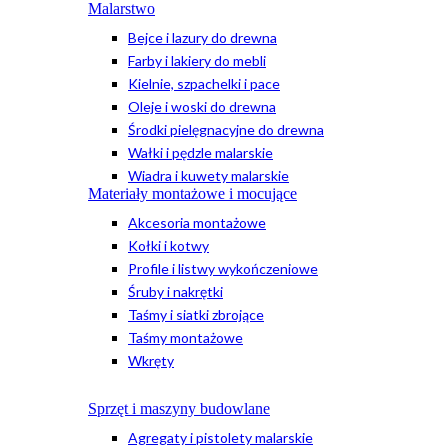
Malarstwo
Bejce i lazury do drewna
Farby i lakiery do mebli
Kielnie, szpachelki i pace
Oleje i woski do drewna
Środki pielęgnacyjne do drewna
Wałki i pędzle malarskie
Wiadra i kuwety malarskie
Materiały montażowe i mocujące
Akcesoria montażowe
Kołki i kotwy
Profile i listwy wykończeniowe
Śruby i nakrętki
Taśmy i siatki zbrojące
Taśmy montażowe
Wkręty
Sprzęt i maszyny budowlane
Agregaty i pistolety malarskie