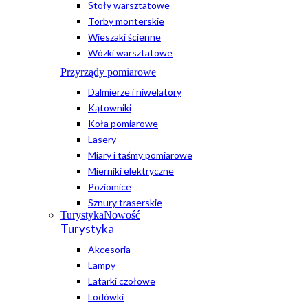
Stoły warsztatowe
Torby monterskie
Wieszaki ścienne
Wózki warsztatowe
Przyrządy pomiarowe
Dalmierze i niwelatory
Kątowniki
Koła pomiarowe
Lasery
Miary i taśmy pomiarowe
Mierniki elektryczne
Poziomice
Sznury traserskie
Turystyka
Nowość
Turystyka
Akcesoria
Lampy
Latarki czołowe
Lodówki