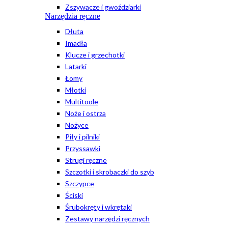
Zszywacze i gwoździarki
Narzędzia ręczne
Dłuta
Imadła
Klucze i grzechotki
Latarki
Łomy
Młotki
Multitoole
Noże i ostrza
Nożyce
Piły i pilniki
Przyssawki
Strugi ręczne
Szczotki i skrobaczki do szyb
Szczypce
Ściski
Śrubokręty i wkrętaki
Zestawy narzędzi ręcznych