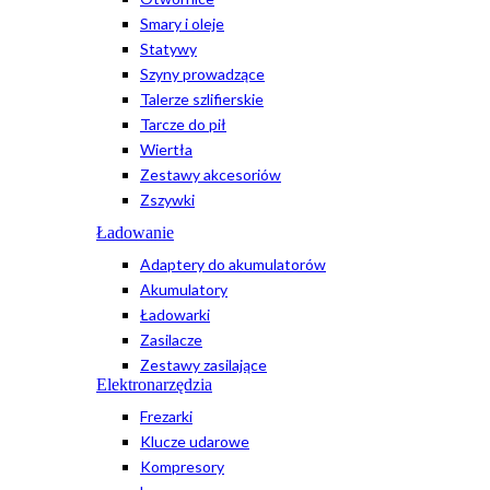
Smary i oleje
Statywy
Szyny prowadzące
Talerze szlifierskie
Tarcze do pił
Wiertła
Zestawy akcesoriów
Zszywki
Ładowanie
Adaptery do akumulatorów
Akumulatory
Ładowarki
Zasilacze
Zestawy zasilające
Elektronarzędzia
Frezarki
Klucze udarowe
Kompresory