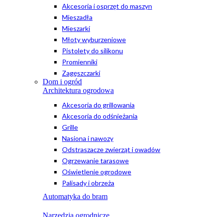
Akcesoria i osprzęt do maszyn
Mieszadła
Mieszarki
Młoty wyburzeniowe
Pistolety do silikonu
Promienniki
Zagęszczarki
Dom i ogród
Architektura ogrodowa
Akcesoria do grillowania
Akcesoria do odśnieżania
Grille
Nasiona i nawozy
Odstraszacze zwierząt i owadów
Ogrzewanie tarasowe
Oświetlenie ogrodowe
Palisady i obrzeża
Automatyka do bram
Narzędzia ogrodnicze