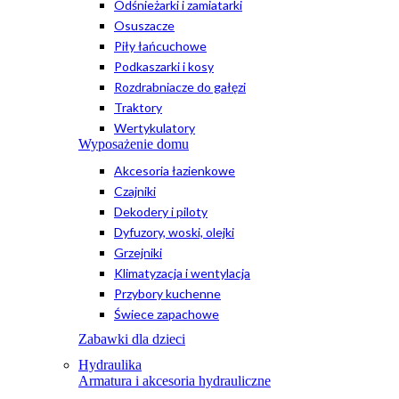
Odśnieżarki i zamiatarki
Osuszacze
Piły łańcuchowe
Podkaszarki i kosy
Rozdrabniacze do gałęzi
Traktory
Wertykulatory
Wyposażenie domu
Akcesoria łazienkowe
Czajniki
Dekodery i piloty
Dyfuzory, woski, olejki
Grzejniki
Klimatyzacja i wentylacja
Przybory kuchenne
Świece zapachowe
Zabawki dla dzieci
Hydraulika
Armatura i akcesoria hydrauliczne