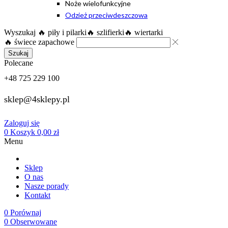
Noże wielofunkcyjne
Odzież przeciwdeszczowa
Wyszukaj
🔥 piły i pilarki
🔥 szlifierki
🔥 wiertarki
🔥 świece zapachowe
Szukaj
Polecane
+48 725 229 100
sklep@4sklepy.pl
Zaloguj się
0
Koszyk
0,00
zł
Menu
Sklep
O nas
Nasze porady
Kontakt
0
Porównaj
0
Obserwowane