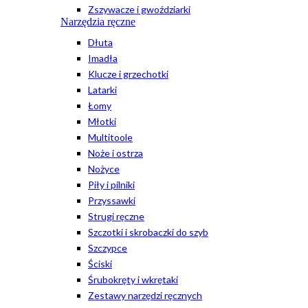
Zszywacze i gwoździarki
Narzędzia ręczne
Dłuta
Imadła
Klucze i grzechotki
Latarki
Łomy
Młotki
Multitoole
Noże i ostrza
Nożyce
Piły i pilniki
Przyssawki
Strugi ręczne
Szczotki i skrobaczki do szyb
Szczypce
Ściski
Śrubokręty i wkrętaki
Zestawy narzędzi ręcznych