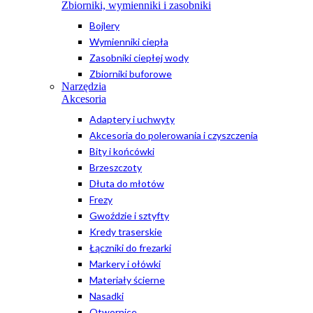
Zbiorniki, wymienniki i zasobniki
Bojlery
Wymienniki ciepła
Zasobniki ciepłej wody
Zbiorniki buforowe
Narzędzia
Akcesoria
Adaptery i uchwyty
Akcesoria do polerowania i czyszczenia
Bity i końcówki
Brzeszczoty
Dłuta do młotów
Frezy
Gwoździe i sztyfty
Kredy traserskie
Łączniki do frezarki
Markery i ołówki
Materiały ścierne
Nasadki
Otwornice