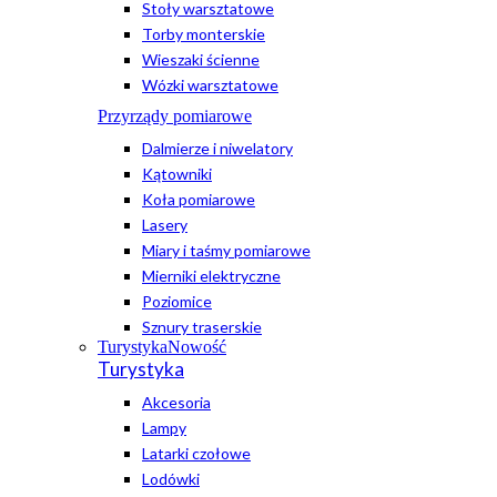
Stoły warsztatowe
Torby monterskie
Wieszaki ścienne
Wózki warsztatowe
Przyrządy pomiarowe
Dalmierze i niwelatory
Kątowniki
Koła pomiarowe
Lasery
Miary i taśmy pomiarowe
Mierniki elektryczne
Poziomice
Sznury traserskie
Turystyka
Nowość
Turystyka
Akcesoria
Lampy
Latarki czołowe
Lodówki