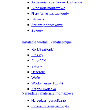
Akcesoria łazienkowe i kuchenne
Akcesoria montażowe
Filtry i zmiękczacze wody
Głowice
Stelaże podtynkowe
Zawory
Instalacje wodne i kanalizacyjne
Korki i zaślepki
Otuliny
Rury PEX
Syfony
Uszczelki
Węże
Wodomierze i liczniki
Złączki i kolanka
Narzędzia i materiały montażowe
Narzędzia hydrauliczne
Opaski, obejmy, uchwyty