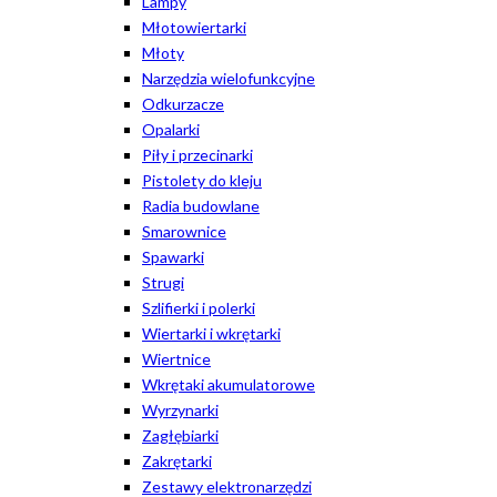
Lampy
Młotowiertarki
Młoty
Narzędzia wielofunkcyjne
Odkurzacze
Opalarki
Piły i przecinarki
Pistolety do kleju
Radia budowlane
Smarownice
Spawarki
Strugi
Szlifierki i polerki
Wiertarki i wkrętarki
Wiertnice
Wkrętaki akumulatorowe
Wyrzynarki
Zagłębiarki
Zakrętarki
Zestawy elektronarzędzi