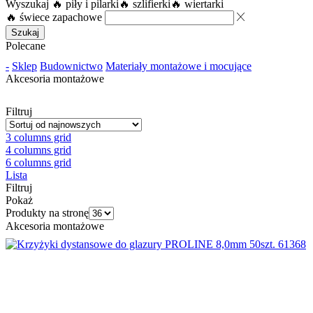
Wyszukaj
🔥 piły i pilarki
🔥 szlifierki
🔥 wiertarki
🔥 świece zapachowe
Szukaj
Polecane
-
Sklep
Budownictwo
Materiały montażowe i mocujące
Akcesoria montażowe
Filtruj
3 columns grid
4 columns grid
6 columns grid
Lista
Filtruj
Pokaż
Produkty na stronę
Akcesoria montażowe