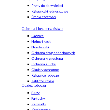
Płyny do dezynfekcji
Rękawiczki jednorazowe
Środki czystości
Ochrona i bezpieczeństwo
Gaśnice
Hełmy i kaski
Nakolanniki
Ochrona dróg oddechowych
Ochrona kręgosłupa
Ochrona słuchu
Okulary ochronne
Rękawice robocze
Tabliczki i znaki
Odzież robocza
Bluzy
Fartuchy
Kamizelki
Kombinezony