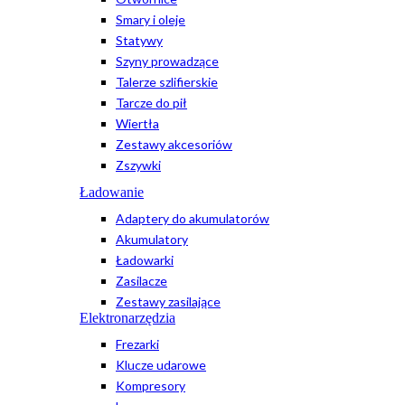
Smary i oleje
Statywy
Szyny prowadzące
Talerze szlifierskie
Tarcze do pił
Wiertła
Zestawy akcesoriów
Zszywki
Ładowanie
Adaptery do akumulatorów
Akumulatory
Ładowarki
Zasilacze
Zestawy zasilające
Elektronarzędzia
Frezarki
Klucze udarowe
Kompresory