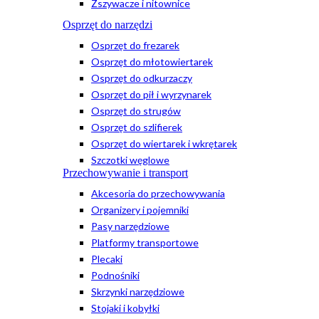
Zszywacze i nitownice
Osprzęt do narzędzi
Osprzęt do frezarek
Osprzęt do młotowiertarek
Osprzęt do odkurzaczy
Osprzęt do pił i wyrzynarek
Osprzęt do strugów
Osprzęt do szlifierek
Osprzęt do wiertarek i wkrętarek
Szczotki węglowe
Przechowywanie i transport
Akcesoria do przechowywania
Organizery i pojemniki
Pasy narzędziowe
Platformy transportowe
Plecaki
Podnośniki
Skrzynki narzędziowe
Stojaki i kobyłki