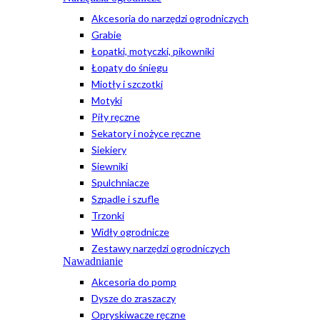
Akcesoria do narzędzi ogrodniczych
Grabie
Łopatki, motyczki, pikowniki
Łopaty do śniegu
Miotły i szczotki
Motyki
Piły ręczne
Sekatory i nożyce ręczne
Siekiery
Siewniki
Spulchniacze
Szpadle i szufle
Trzonki
Widły ogrodnicze
Zestawy narzędzi ogrodniczych
Nawadnianie
Akcesoria do pomp
Dysze do zraszaczy
Opryskiwacze ręczne