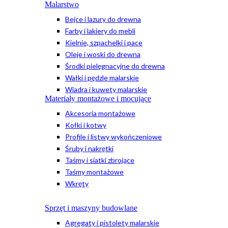
Malarstwo
Bejce i lazury do drewna
Farby i lakiery do mebli
Kielnie, szpachelki i pace
Oleje i woski do drewna
Środki pielęgnacyjne do drewna
Wałki i pędzle malarskie
Wiadra i kuwety malarskie
Materiały montażowe i mocujące
Akcesoria montażowe
Kołki i kotwy
Profile i listwy wykończeniowe
Śruby i nakrętki
Taśmy i siatki zbrojące
Taśmy montażowe
Wkręty
Sprzęt i maszyny budowlane
Agregaty i pistolety malarskie