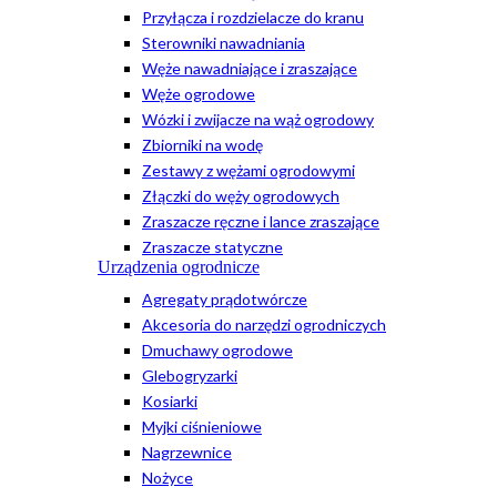
Przyłącza i rozdzielacze do kranu
Sterowniki nawadniania
Węże nawadniające i zraszające
Węże ogrodowe
Wózki i zwijacze na wąż ogrodowy
Zbiorniki na wodę
Zestawy z wężami ogrodowymi
Złączki do węży ogrodowych
Zraszacze ręczne i lance zraszające
Zraszacze statyczne
Urządzenia ogrodnicze
Agregaty prądotwórcze
Akcesoria do narzędzi ogrodniczych
Dmuchawy ogrodowe
Glebogryzarki
Kosiarki
Myjki ciśnieniowe
Nagrzewnice
Nożyce