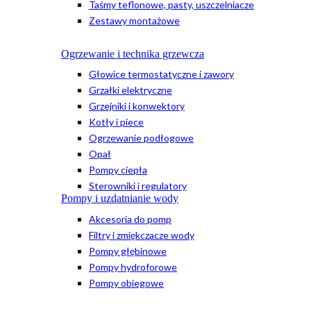
Taśmy teflonowe, pasty, uszczelniacze
Zestawy montażowe
Ogrzewanie i technika grzewcza
Głowice termostatyczne i zawory
Grzałki elektryczne
Grzejniki i konwektory
Kotły i piece
Ogrzewanie podłogowe
Opał
Pompy ciepła
Sterowniki i regulatory
Pompy i uzdatnianie wody
Akcesoria do pomp
Filtry i zmiękczacze wody
Pompy głębinowe
Pompy hydroforowe
Pompy obiegowe