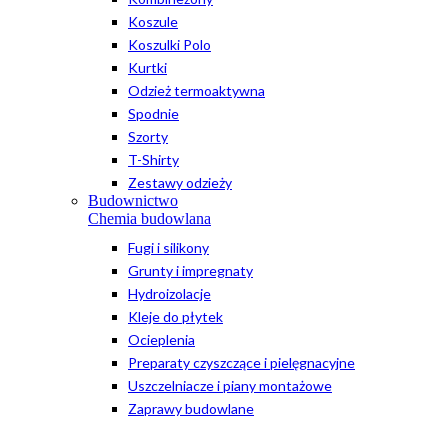
Koszule
Koszulki Polo
Kurtki
Odzież termoaktywna
Spodnie
Szorty
T-Shirty
Zestawy odzieży
Budownictwo
Chemia budowlana
Fugi i silikony
Grunty i impregnaty
Hydroizolacje
Kleje do płytek
Ocieplenia
Preparaty czyszczące i pielęgnacyjne
Uszczelniacze i piany montażowe
Zaprawy budowlane