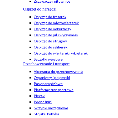
Zszywacze i nitownice
Osprzęt do narzędzi
Osprzęt do frezarek
Osprzęt do młotowiertarek
Osprzęt do odkurzaczy
Osprzęt do pił i wyrzynarek
Osprzęt do strugów
Osprzęt do szlifierek
Osprzęt do wiertarek i wkrętarek
Szczotki węglowe
Przechowywanie i transport
Akcesoria do przechowywania
Organizery i pojemniki
Pasy narzędziowe
Platformy transportowe
Plecaki
Podnośniki
Skrzynki narzędziowe
Stojaki i kobyłki