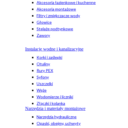
Akcesoria łazienkowe i kuchenne
Akcesoria montażowe
Filtry i zmiękczacze wody
Głowice
Stelaże podtynkowe
Zawory
Instalacje wodne i kanalizacyjne
Korki i zaślepki
Otuliny
Rury PEX
Syfony
Uszczelki
Węże
Wodomierze i liczniki
Złączki i kolanka
Narzędzia i materiały montażowe
Narzędzia hydrauliczne
Opaski, obejmy, uchwyty