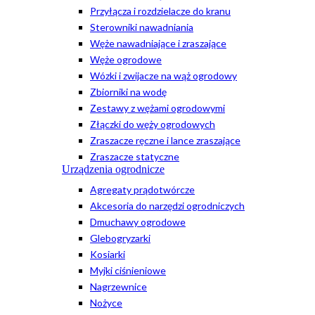
Przyłącza i rozdzielacze do kranu
Sterowniki nawadniania
Węże nawadniające i zraszające
Węże ogrodowe
Wózki i zwijacze na wąż ogrodowy
Zbiorniki na wodę
Zestawy z wężami ogrodowymi
Złączki do węży ogrodowych
Zraszacze ręczne i lance zraszające
Zraszacze statyczne
Urządzenia ogrodnicze
Agregaty prądotwórcze
Akcesoria do narzędzi ogrodniczych
Dmuchawy ogrodowe
Glebogryzarki
Kosiarki
Myjki ciśnieniowe
Nagrzewnice
Nożyce