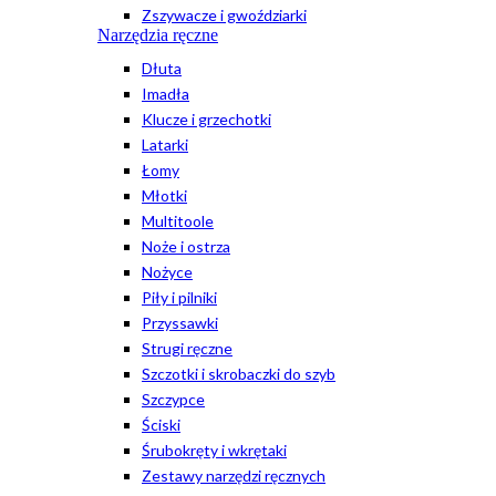
Zszywacze i gwoździarki
Narzędzia ręczne
Dłuta
Imadła
Klucze i grzechotki
Latarki
Łomy
Młotki
Multitoole
Noże i ostrza
Nożyce
Piły i pilniki
Przyssawki
Strugi ręczne
Szczotki i skrobaczki do szyb
Szczypce
Ściski
Śrubokręty i wkrętaki
Zestawy narzędzi ręcznych