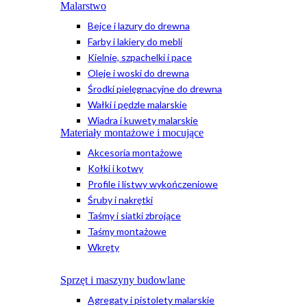
Malarstwo
Bejce i lazury do drewna
Farby i lakiery do mebli
Kielnie, szpachelki i pace
Oleje i woski do drewna
Środki pielęgnacyjne do drewna
Wałki i pędzle malarskie
Wiadra i kuwety malarskie
Materiały montażowe i mocujące
Akcesoria montażowe
Kołki i kotwy
Profile i listwy wykończeniowe
Śruby i nakrętki
Taśmy i siatki zbrojące
Taśmy montażowe
Wkręty
Sprzęt i maszyny budowlane
Agregaty i pistolety malarskie