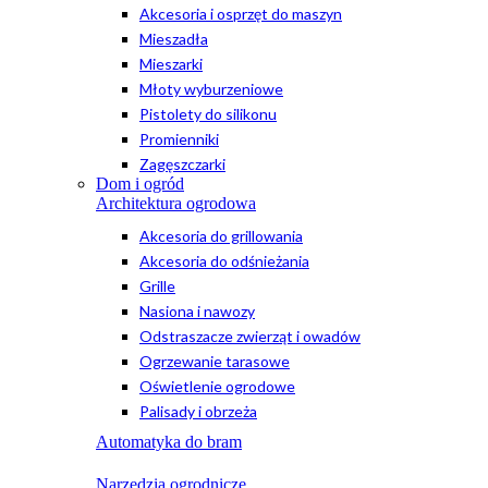
Akcesoria i osprzęt do maszyn
Mieszadła
Mieszarki
Młoty wyburzeniowe
Pistolety do silikonu
Promienniki
Zagęszczarki
Dom i ogród
Architektura ogrodowa
Akcesoria do grillowania
Akcesoria do odśnieżania
Grille
Nasiona i nawozy
Odstraszacze zwierząt i owadów
Ogrzewanie tarasowe
Oświetlenie ogrodowe
Palisady i obrzeża
Automatyka do bram
Narzędzia ogrodnicze