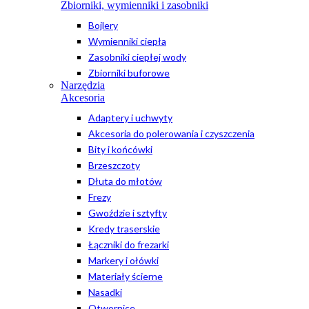
Zbiorniki, wymienniki i zasobniki
Bojlery
Wymienniki ciepła
Zasobniki ciepłej wody
Zbiorniki buforowe
Narzędzia
Akcesoria
Adaptery i uchwyty
Akcesoria do polerowania i czyszczenia
Bity i końcówki
Brzeszczoty
Dłuta do młotów
Frezy
Gwoździe i sztyfty
Kredy traserskie
Łączniki do frezarki
Markery i ołówki
Materiały ścierne
Nasadki
Otwornice