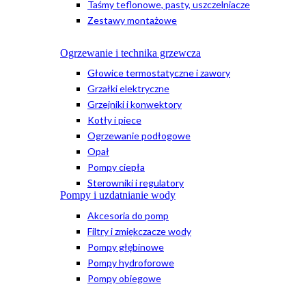
Taśmy teflonowe, pasty, uszczelniacze
Zestawy montażowe
Ogrzewanie i technika grzewcza
Głowice termostatyczne i zawory
Grzałki elektryczne
Grzejniki i konwektory
Kotły i piece
Ogrzewanie podłogowe
Opał
Pompy ciepła
Sterowniki i regulatory
Pompy i uzdatnianie wody
Akcesoria do pomp
Filtry i zmiękczacze wody
Pompy głębinowe
Pompy hydroforowe
Pompy obiegowe