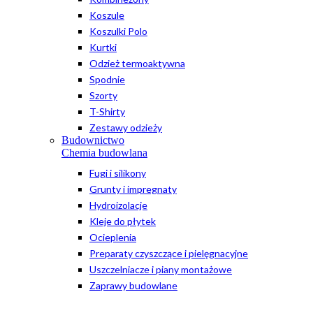
Koszule
Koszulki Polo
Kurtki
Odzież termoaktywna
Spodnie
Szorty
T-Shirty
Zestawy odzieży
Budownictwo
Chemia budowlana
Fugi i silikony
Grunty i impregnaty
Hydroizolacje
Kleje do płytek
Ocieplenia
Preparaty czyszczące i pielęgnacyjne
Uszczelniacze i piany montażowe
Zaprawy budowlane