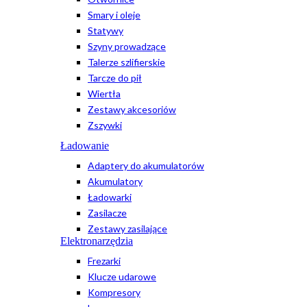
Smary i oleje
Statywy
Szyny prowadzące
Talerze szlifierskie
Tarcze do pił
Wiertła
Zestawy akcesoriów
Zszywki
Ładowanie
Adaptery do akumulatorów
Akumulatory
Ładowarki
Zasilacze
Zestawy zasilające
Elektronarzędzia
Frezarki
Klucze udarowe
Kompresory