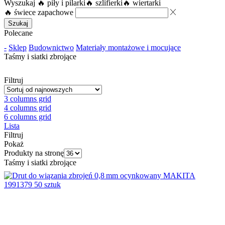
Wyszukaj
🔥 piły i pilarki
🔥 szlifierki
🔥 wiertarki
🔥 świece zapachowe
Szukaj
Polecane
-
Sklep
Budownictwo
Materiały montażowe i mocujące
Taśmy i siatki zbrojące
Filtruj
3 columns grid
4 columns grid
6 columns grid
Lista
Filtruj
Pokaż
Produkty na stronę
Taśmy i siatki zbrojące