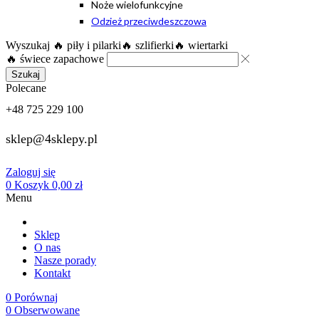
Noże wielofunkcyjne
Odzież przeciwdeszczowa
Wyszukaj
🔥 piły i pilarki
🔥 szlifierki
🔥 wiertarki
🔥 świece zapachowe
Szukaj
Polecane
+48 725 229 100
sklep@4sklepy.pl
Zaloguj się
0
Koszyk
0,00
zł
Menu
Sklep
O nas
Nasze porady
Kontakt
0
Porównaj
0
Obserwowane