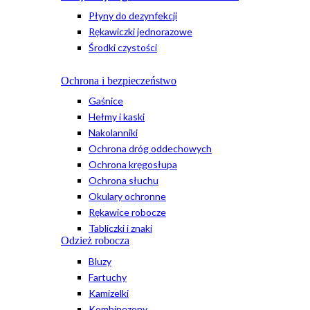
Płyny do dezynfekcji
Rękawiczki jednorazowe
Środki czystości
Ochrona i bezpieczeństwo
Gaśnice
Hełmy i kaski
Nakolanniki
Ochrona dróg oddechowych
Ochrona kręgosłupa
Ochrona słuchu
Okulary ochronne
Rękawice robocze
Tabliczki i znaki
Odzież robocza
Bluzy
Fartuchy
Kamizelki
Kombinezony