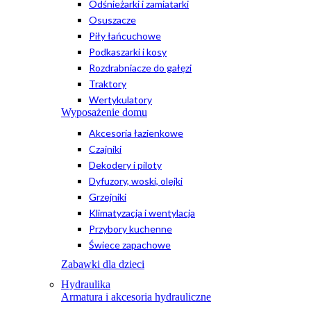
Odśnieżarki i zamiatarki
Osuszacze
Piły łańcuchowe
Podkaszarki i kosy
Rozdrabniacze do gałęzi
Traktory
Wertykulatory
Wyposażenie domu
Akcesoria łazienkowe
Czajniki
Dekodery i piloty
Dyfuzory, woski, olejki
Grzejniki
Klimatyzacja i wentylacja
Przybory kuchenne
Świece zapachowe
Zabawki dla dzieci
Hydraulika
Armatura i akcesoria hydrauliczne