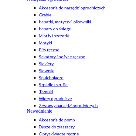
Akcesoria do narzędzi ogrodniczych
Grabie
Łopatki, motyczki, pikowniki
Łopaty do śniegu
Miotły i szczotki
Motyki
Piły ręczne
Sekatory i nożyce ręczne
Siekiery
Siewniki
Spulchniacze
Szpadle i szufle
Trzonki
Widły ogrodnicze
Zestawy narzędzi ogrodniczych
Nawadnianie
Akcesoria do pomp
Dysze do zraszaczy
Opryskiwacze ręczne