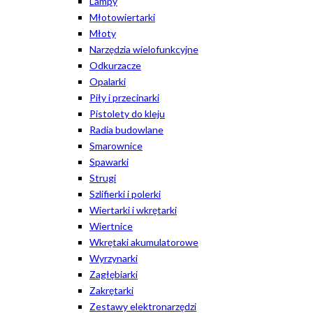
Lampy
Młotowiertarki
Młoty
Narzędzia wielofunkcyjne
Odkurzacze
Opalarki
Piły i przecinarki
Pistolety do kleju
Radia budowlane
Smarownice
Spawarki
Strugi
Szlifierki i polerki
Wiertarki i wkrętarki
Wiertnice
Wkrętaki akumulatorowe
Wyrzynarki
Zagłębiarki
Zakrętarki
Zestawy elektronarzędzi