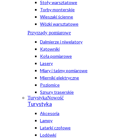
Stoły warsztatowe
Torby monterskie
Wieszaki ścienne
Wózki warsztatowe
Przyrządy pomiarowe
Dalmierze i niwelatory
Kątowniki
Koła pomiarowe
Lasery
Miary i taśmy pomiarowe
Mierniki elektryczne
Poziomice
Sznury traserskie
Turystyka
Nowość
Turystyka
Akcesoria
Lampy
Latarki czołowe
Lodówki