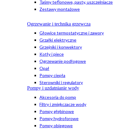
Taśmy teflonowe, pasty, uszczelniacze
Zestawy montażowe
Ogrzewanie i technika grzewcza
Głowice termostatyczne i zawory
Grzałki elektryczne
Grzejniki i konwektory
Kotły i piece
Ogrzewanie podłogowe
Opał
Pompy ciepła
Sterowniki i regulatory
Pompy i uzdatnianie wody
Akcesoria do pomp
Filtry i zmiękczacze wody
Pompy głębinowe
Pompy hydroforowe
Pompy obiegowe