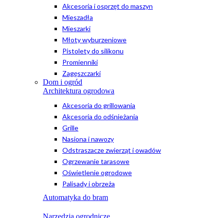
Akcesoria i osprzęt do maszyn
Mieszadła
Mieszarki
Młoty wyburzeniowe
Pistolety do silikonu
Promienniki
Zagęszczarki
Dom i ogród
Architektura ogrodowa
Akcesoria do grillowania
Akcesoria do odśnieżania
Grille
Nasiona i nawozy
Odstraszacze zwierząt i owadów
Ogrzewanie tarasowe
Oświetlenie ogrodowe
Palisady i obrzeża
Automatyka do bram
Narzędzia ogrodnicze