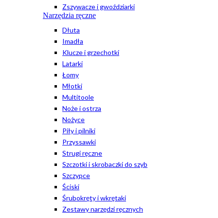
Zszywacze i gwoździarki
Narzędzia ręczne
Dłuta
Imadła
Klucze i grzechotki
Latarki
Łomy
Młotki
Multitoole
Noże i ostrza
Nożyce
Piły i pilniki
Przyssawki
Strugi ręczne
Szczotki i skrobaczki do szyb
Szczypce
Ściski
Śrubokręty i wkrętaki
Zestawy narzędzi ręcznych