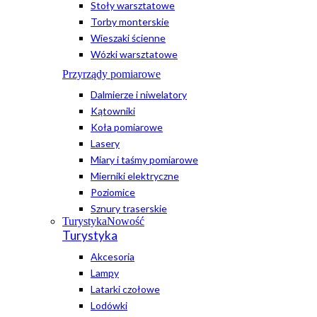
Stoły warsztatowe
Torby monterskie
Wieszaki ścienne
Wózki warsztatowe
Przyrządy pomiarowe
Dalmierze i niwelatory
Kątowniki
Koła pomiarowe
Lasery
Miary i taśmy pomiarowe
Mierniki elektryczne
Poziomice
Sznury traserskie
Turystyka
Nowość
Turystyka
Akcesoria
Lampy
Latarki czołowe
Lodówki