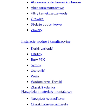
Akcesoria łazienkowe i kuchenne
Akcesoria montażowe
Filtry i zmiękczacze wody
Głowice
Stelaże podtynkowe
Zawory
Instalacje wodne i kanalizacyjne
Korki i zaślepki
Otuliny
Rury PEX
Syfony
Uszczelki
Węże
Wodomierze i liczniki
Złączki i kolanka
Narzędzia i materiały montażowe
Narzędzia hydrauliczne
Opaski, obejmy, uchwyty