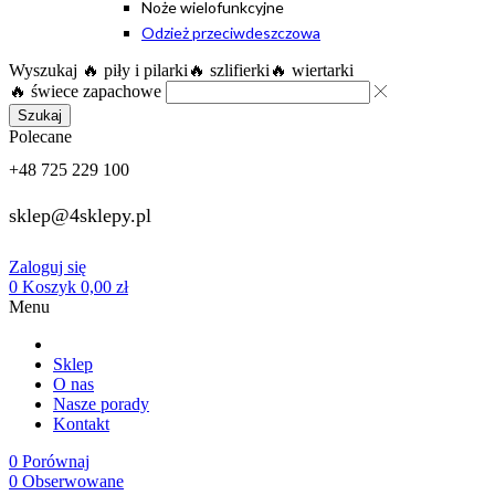
Noże wielofunkcyjne
Odzież przeciwdeszczowa
Wyszukaj
🔥 piły i pilarki
🔥 szlifierki
🔥 wiertarki
🔥 świece zapachowe
Szukaj
Polecane
+48 725 229 100
sklep@4sklepy.pl
Zaloguj się
0
Koszyk
0,00
zł
Menu
Sklep
O nas
Nasze porady
Kontakt
0
Porównaj
0
Obserwowane