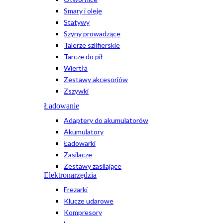
Smary i oleje
Statywy
Szyny prowadzące
Talerze szlifierskie
Tarcze do pił
Wiertła
Zestawy akcesoriów
Zszywki
Ładowanie
Adaptery do akumulatorów
Akumulatory
Ładowarki
Zasilacze
Zestawy zasilające
Elektronarzędzia
Frezarki
Klucze udarowe
Kompresory