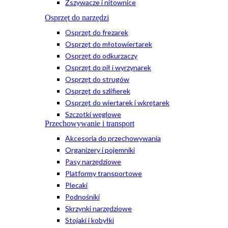
Zszywacze i nitownice
Osprzęt do narzędzi
Osprzęt do frezarek
Osprzęt do młotowiertarek
Osprzęt do odkurzaczy
Osprzęt do pił i wyrzynarek
Osprzęt do strugów
Osprzęt do szlifierek
Osprzęt do wiertarek i wkrętarek
Szczotki węglowe
Przechowywanie i transport
Akcesoria do przechowywania
Organizery i pojemniki
Pasy narzędziowe
Platformy transportowe
Plecaki
Podnośniki
Skrzynki narzędziowe
Stojaki i kobyłki