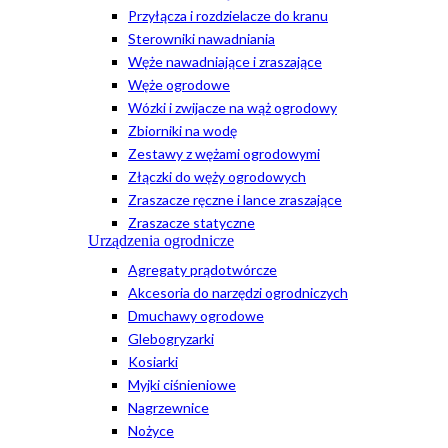
Przyłącza i rozdzielacze do kranu
Sterowniki nawadniania
Węże nawadniające i zraszające
Węże ogrodowe
Wózki i zwijacze na wąż ogrodowy
Zbiorniki na wodę
Zestawy z wężami ogrodowymi
Złączki do węży ogrodowych
Zraszacze ręczne i lance zraszające
Zraszacze statyczne
Urządzenia ogrodnicze
Agregaty prądotwórcze
Akcesoria do narzędzi ogrodniczych
Dmuchawy ogrodowe
Glebogryzarki
Kosiarki
Myjki ciśnieniowe
Nagrzewnice
Nożyce