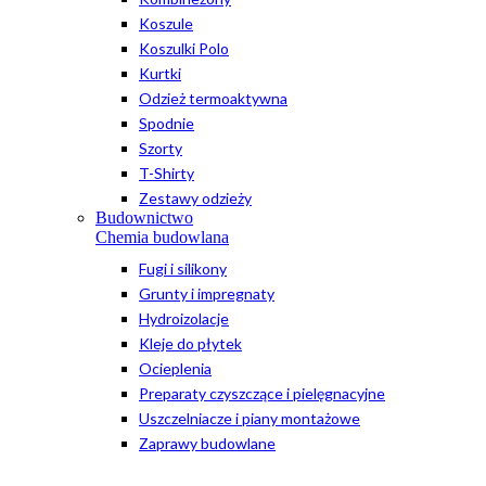
Koszule
Koszulki Polo
Kurtki
Odzież termoaktywna
Spodnie
Szorty
T-Shirty
Zestawy odzieży
Budownictwo
Chemia budowlana
Fugi i silikony
Grunty i impregnaty
Hydroizolacje
Kleje do płytek
Ocieplenia
Preparaty czyszczące i pielęgnacyjne
Uszczelniacze i piany montażowe
Zaprawy budowlane