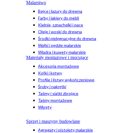
Malarstwo
Bejce i lazury do drewna
Farby i lakiery do mebli
Kielnie, szpachelki i pace
Oleje i woski do drewna
Środki pielęgnacyjne do drewna
Wałki i pędzle malarskie
Wiadra i kuwety malarskie
Materiały montażowe i mocujące
Akcesoria montażowe
Kołki i kotwy
Profile i listwy wykończeniowe
Śruby i nakrętki
Taśmy i siatki zbrojące
Taśmy montażowe
Wkręty
Sprzęt i maszyny budowlane
Agregaty i pistolety malarskie