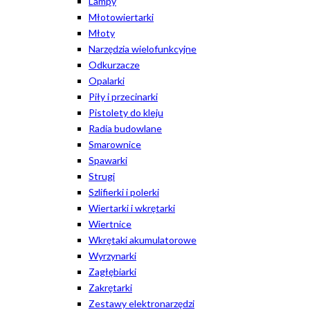
Lampy
Młotowiertarki
Młoty
Narzędzia wielofunkcyjne
Odkurzacze
Opalarki
Piły i przecinarki
Pistolety do kleju
Radia budowlane
Smarownice
Spawarki
Strugi
Szlifierki i polerki
Wiertarki i wkrętarki
Wiertnice
Wkrętaki akumulatorowe
Wyrzynarki
Zagłębiarki
Zakrętarki
Zestawy elektronarzędzi