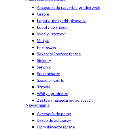
Akcesoria do narzędzi ogrodniczych
Grabie
Łopatki, motyczki, pikowniki
Łopaty do śniegu
Miotły i szczotki
Motyki
Piły ręczne
Sekatory i nożyce ręczne
Siekiery
Siewniki
Spulchniacze
Szpadle i szufle
Trzonki
Widły ogrodnicze
Zestawy narzędzi ogrodniczych
Nawadnianie
Akcesoria do pomp
Dysze do zraszaczy
Opryskiwacze ręczne