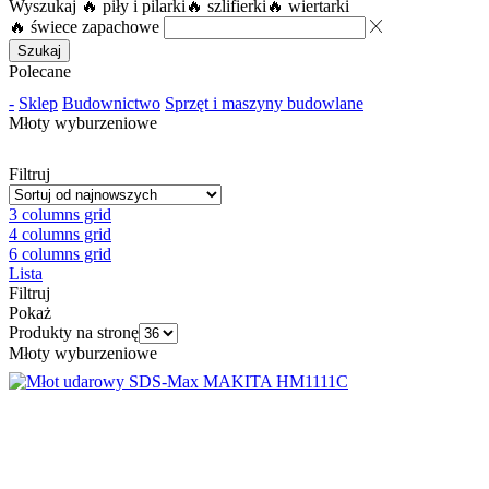
Wyszukaj
🔥 piły i pilarki
🔥 szlifierki
🔥 wiertarki
🔥 świece zapachowe
Szukaj
Polecane
-
Sklep
Budownictwo
Sprzęt i maszyny budowlane
Młoty wyburzeniowe
Filtruj
3 columns grid
4 columns grid
6 columns grid
Lista
Filtruj
Pokaż
Produkty na stronę
Młoty wyburzeniowe