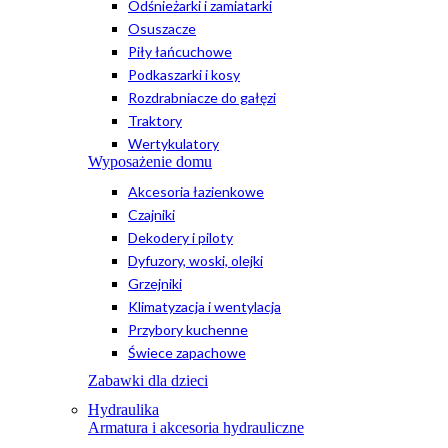
Odśnieżarki i zamiatarki
Osuszacze
Piły łańcuchowe
Podkaszarki i kosy
Rozdrabniacze do gałęzi
Traktory
Wertykulatory
Wyposażenie domu
Akcesoria łazienkowe
Czajniki
Dekodery i piloty
Dyfuzory, woski, olejki
Grzejniki
Klimatyzacja i wentylacja
Przybory kuchenne
Świece zapachowe
Zabawki dla dzieci
Hydraulika
Armatura i akcesoria hydrauliczne