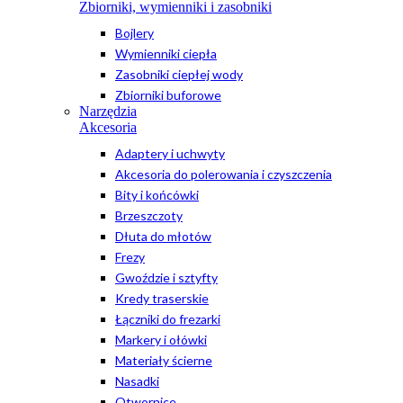
Zbiorniki, wymienniki i zasobniki
Bojlery
Wymienniki ciepła
Zasobniki ciepłej wody
Zbiorniki buforowe
Narzędzia
Akcesoria
Adaptery i uchwyty
Akcesoria do polerowania i czyszczenia
Bity i końcówki
Brzeszczoty
Dłuta do młotów
Frezy
Gwoździe i sztyfty
Kredy traserskie
Łączniki do frezarki
Markery i ołówki
Materiały ścierne
Nasadki
Otwornice