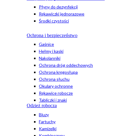
Płyny do dezynfekcji
Rękawiczki jednorazowe
Środki czystości
Ochrona i bezpieczeństwo
Gaśnice
Hełmy i kaski
Nakolanniki
Ochrona dróg oddechowych
Ochrona kręgosłupa
Ochrona słuchu
Okulary ochronne
Rękawice robocze
Tabliczki i znaki
Odzież robocza
Bluzy
Fartuchy
Kamizelki
Kombinezony