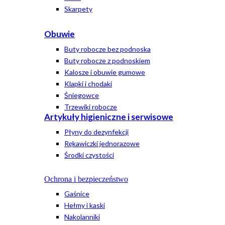
Skarpety
Obuwie
Buty robocze bez podnoska
Buty robocze z podnoskiem
Kalosze i obuwie gumowe
Klapki i chodaki
Śniegowce
Trzewiki robocze
Artykuły higieniczne i serwisowe
Płyny do dezynfekcji
Rękawiczki jednorazowe
Środki czystości
Ochrona i bezpieczeństwo
Gaśnice
Hełmy i kaski
Nakolanniki