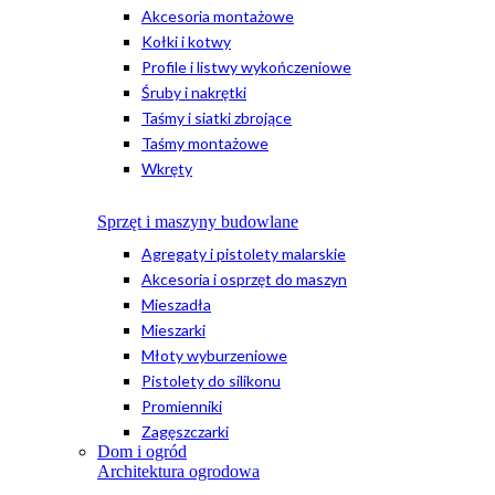
Akcesoria montażowe
Kołki i kotwy
Profile i listwy wykończeniowe
Śruby i nakrętki
Taśmy i siatki zbrojące
Taśmy montażowe
Wkręty
Sprzęt i maszyny budowlane
Agregaty i pistolety malarskie
Akcesoria i osprzęt do maszyn
Mieszadła
Mieszarki
Młoty wyburzeniowe
Pistolety do silikonu
Promienniki
Zagęszczarki
Dom i ogród
Architektura ogrodowa