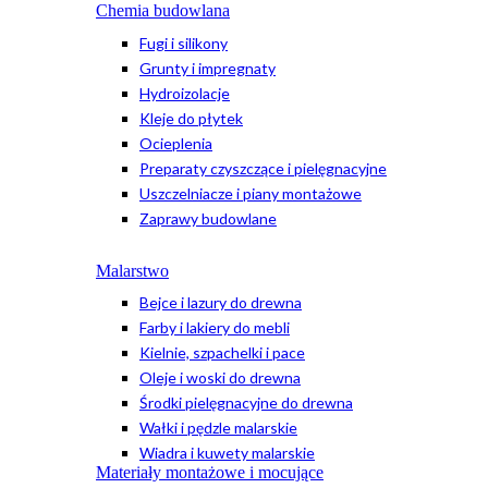
Chemia budowlana
Fugi i silikony
Grunty i impregnaty
Hydroizolacje
Kleje do płytek
Ocieplenia
Preparaty czyszczące i pielęgnacyjne
Uszczelniacze i piany montażowe
Zaprawy budowlane
Malarstwo
Bejce i lazury do drewna
Farby i lakiery do mebli
Kielnie, szpachelki i pace
Oleje i woski do drewna
Środki pielęgnacyjne do drewna
Wałki i pędzle malarskie
Wiadra i kuwety malarskie
Materiały montażowe i mocujące