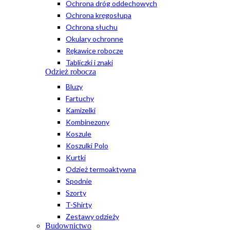
Ochrona dróg oddechowych
Ochrona kręgosłupa
Ochrona słuchu
Okulary ochronne
Rękawice robocze
Tabliczki i znaki
Odzież robocza
Bluzy
Fartuchy
Kamizelki
Kombinezony
Koszule
Koszulki Polo
Kurtki
Odzież termoaktywna
Spodnie
Szorty
T-Shirty
Zestawy odzieży
Budownictwo