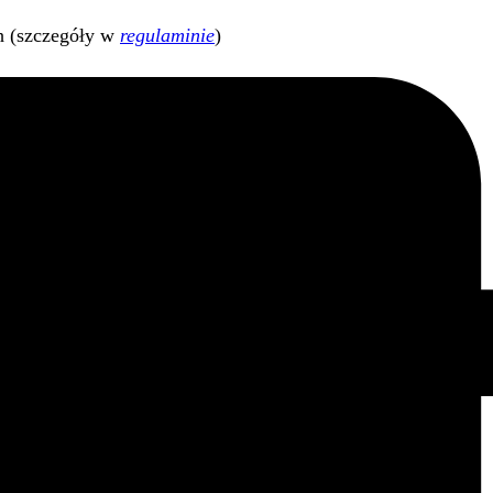
h (szczegóły w
regulaminie
)