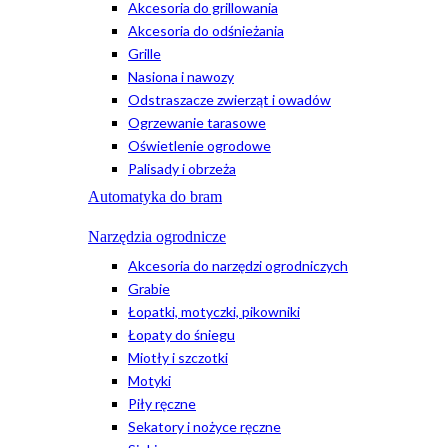
Akcesoria do grillowania
Akcesoria do odśnieżania
Grille
Nasiona i nawozy
Odstraszacze zwierząt i owadów
Ogrzewanie tarasowe
Oświetlenie ogrodowe
Palisady i obrzeża
Automatyka do bram
Narzędzia ogrodnicze
Akcesoria do narzędzi ogrodniczych
Grabie
Łopatki, motyczki, pikowniki
Łopaty do śniegu
Miotły i szczotki
Motyki
Piły ręczne
Sekatory i nożyce ręczne