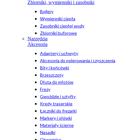
Zbiorniki, wymienniki i zasobniki
Bojlery
Wymienniki ciepła
Zasobniki ciepłej wody
Zbiorniki buforowe
Narzędzia
Akcesoria
Adaptery i uchwyty
Akcesoria do polerowania i czyszczenia
Bity i końcówki
Brzeszczoty
Dłuta do młotów
Frezy
Gwoździe i sztyfty
Kredy traserskie
Łączniki do frezarki
Markery i ołówki
Materiały ścierne
Nasadki
Otwornice