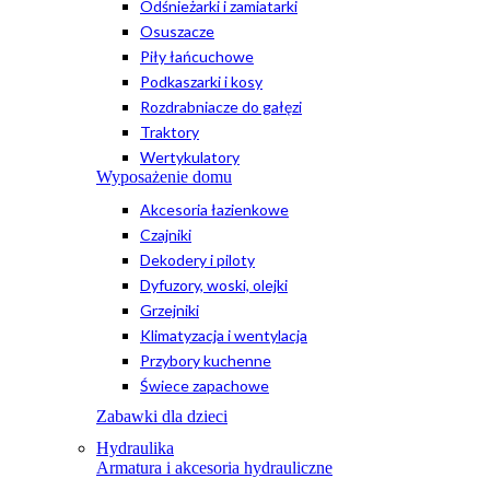
Odśnieżarki i zamiatarki
Osuszacze
Piły łańcuchowe
Podkaszarki i kosy
Rozdrabniacze do gałęzi
Traktory
Wertykulatory
Wyposażenie domu
Akcesoria łazienkowe
Czajniki
Dekodery i piloty
Dyfuzory, woski, olejki
Grzejniki
Klimatyzacja i wentylacja
Przybory kuchenne
Świece zapachowe
Zabawki dla dzieci
Hydraulika
Armatura i akcesoria hydrauliczne