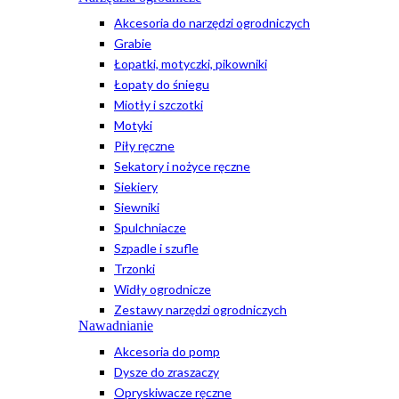
Akcesoria do narzędzi ogrodniczych
Grabie
Łopatki, motyczki, pikowniki
Łopaty do śniegu
Miotły i szczotki
Motyki
Piły ręczne
Sekatory i nożyce ręczne
Siekiery
Siewniki
Spulchniacze
Szpadle i szufle
Trzonki
Widły ogrodnicze
Zestawy narzędzi ogrodniczych
Nawadnianie
Akcesoria do pomp
Dysze do zraszaczy
Opryskiwacze ręczne