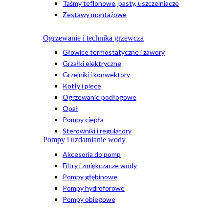
Taśmy teflonowe, pasty, uszczelniacze
Zestawy montażowe
Ogrzewanie i technika grzewcza
Głowice termostatyczne i zawory
Grzałki elektryczne
Grzejniki i konwektory
Kotły i piece
Ogrzewanie podłogowe
Opał
Pompy ciepła
Sterowniki i regulatory
Pompy i uzdatnianie wody
Akcesoria do pomp
Filtry i zmiękczacze wody
Pompy głębinowe
Pompy hydroforowe
Pompy obiegowe