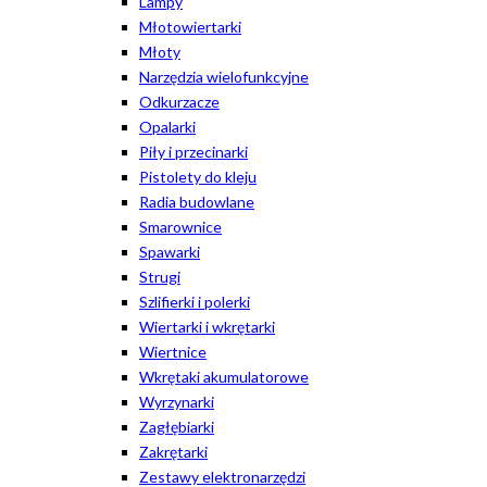
Lampy
Młotowiertarki
Młoty
Narzędzia wielofunkcyjne
Odkurzacze
Opalarki
Piły i przecinarki
Pistolety do kleju
Radia budowlane
Smarownice
Spawarki
Strugi
Szlifierki i polerki
Wiertarki i wkrętarki
Wiertnice
Wkrętaki akumulatorowe
Wyrzynarki
Zagłębiarki
Zakrętarki
Zestawy elektronarzędzi