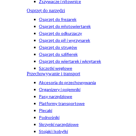
Zszywacze i nitownice
Osprzęt do narzędzi
Osprzęt do frezarek
Osprzęt do młotowiertarek
Osprzęt do odkurzaczy
Osprzęt do pił i wyrzynarek
Osprzęt do strugów
Osprzęt do szlifierek
Osprzęt do wiertarek i wkrętarek
Szczotki węglowe
Przechowywanie i transport
Akcesoria do przechowywania
Organizery i pojemniki
Pasy narzędziowe
Platformy transportowe
Plecaki
Podnośniki
Skrzynki narzędziowe
Stojaki i kobyłki