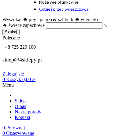
Noże wielofunkcyjne
Odzież przeciwdeszczowa
Wyszukaj
🔥 piły i pilarki
🔥 szlifierki
🔥 wiertarki
🔥 świece zapachowe
Szukaj
Polecane
+48 725 229 100
sklep@4sklepy.pl
Zaloguj się
0
Koszyk
0,00
zł
Menu
Sklep
O nas
Nasze porady
Kontakt
0
Porównaj
0
Obserwowane