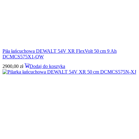
Piła łańcuchowa DEWALT 54V XR FlexVolt 50 cm 9 Ah
DCMCS575X1-QW
2900,00
zł
Dodaj do koszyka