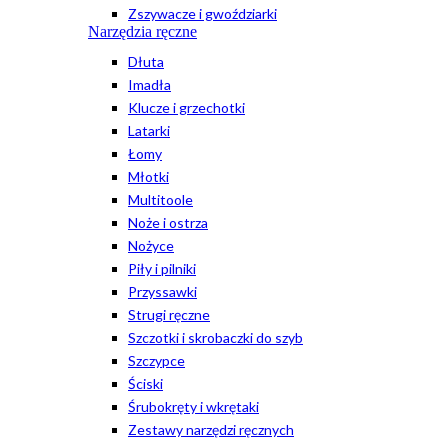
Zszywacze i gwoździarki
Narzędzia ręczne
Dłuta
Imadła
Klucze i grzechotki
Latarki
Łomy
Młotki
Multitoole
Noże i ostrza
Nożyce
Piły i pilniki
Przyssawki
Strugi ręczne
Szczotki i skrobaczki do szyb
Szczypce
Ściski
Śrubokręty i wkrętaki
Zestawy narzędzi ręcznych