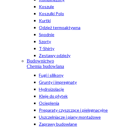
Koszule
Koszulki Polo
Kurtki
Odzież termoaktywna
Spodnie
Szorty
T-Shirty
Zestawy odzieży
Budownictwo
Chemia budowlana
Fugi i silikony
Grunty i impregnaty
Hydroizolacje
Kleje do płytek
Ocieplenia
Preparaty czyszczące i pielęgnacyjne
Uszczelniacze i piany montażowe
Zaprawy budowlane