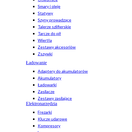
Smary i oleje
Statywy
Szyny prowadzące
Talerze szlifierskie
Tarcze do pił
Wiertła
Zestawy akcesoriów
Zszywki
Ładowanie
Adaptery do akumulatorów
Akumulatory
Ładowarki
Zasilacze
Zestawy zasilające
Elektronarzędzia
Frezarki
Klucze udarowe
Kompresory