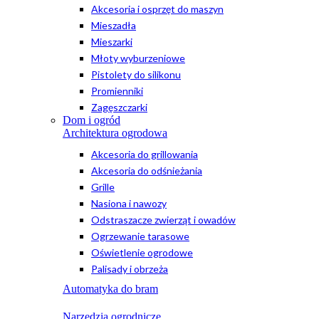
Akcesoria i osprzęt do maszyn
Mieszadła
Mieszarki
Młoty wyburzeniowe
Pistolety do silikonu
Promienniki
Zagęszczarki
Dom i ogród
Architektura ogrodowa
Akcesoria do grillowania
Akcesoria do odśnieżania
Grille
Nasiona i nawozy
Odstraszacze zwierząt i owadów
Ogrzewanie tarasowe
Oświetlenie ogrodowe
Palisady i obrzeża
Automatyka do bram
Narzędzia ogrodnicze