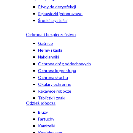
Płyny do dezynfekcji
Rękawiczki jednorazowe
Środki czystości
Ochrona i bezpieczeństwo
Gaśnice
Hełmy i kaski
Nakolanniki
Ochrona dróg oddechowych
Ochrona kręgosłupa
Ochrona słuchu
Okulary ochronne
Rękawice robocze
Tabliczki i znaki
Odzież robocza
Bluzy
Fartuchy
Kamizelki
Kombinezony