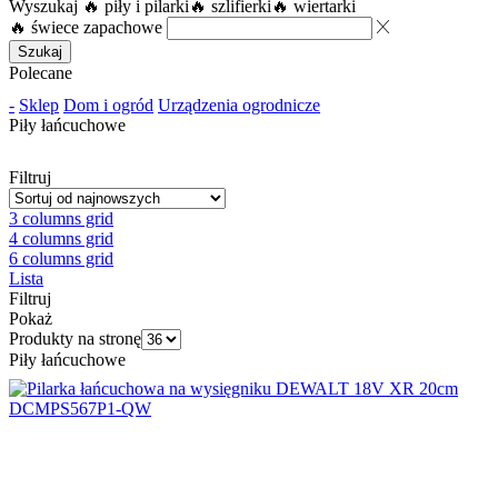
Wyszukaj
🔥 piły i pilarki
🔥 szlifierki
🔥 wiertarki
🔥 świece zapachowe
Szukaj
Polecane
-
Sklep
Dom i ogród
Urządzenia ogrodnicze
Piły łańcuchowe
Filtruj
3 columns grid
4 columns grid
6 columns grid
Lista
Filtruj
Pokaż
Produkty na stronę
Piły łańcuchowe