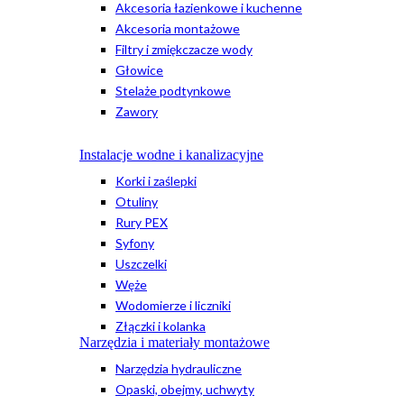
Akcesoria łazienkowe i kuchenne
Akcesoria montażowe
Filtry i zmiękczacze wody
Głowice
Stelaże podtynkowe
Zawory
Instalacje wodne i kanalizacyjne
Korki i zaślepki
Otuliny
Rury PEX
Syfony
Uszczelki
Węże
Wodomierze i liczniki
Złączki i kolanka
Narzędzia i materiały montażowe
Narzędzia hydrauliczne
Opaski, obejmy, uchwyty