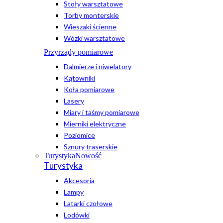
Stoły warsztatowe
Torby monterskie
Wieszaki ścienne
Wózki warsztatowe
Przyrządy pomiarowe
Dalmierze i niwelatory
Kątowniki
Koła pomiarowe
Lasery
Miary i taśmy pomiarowe
Mierniki elektryczne
Poziomice
Sznury traserskie
Turystyka
Nowość
Turystyka
Akcesoria
Lampy
Latarki czołowe
Lodówki