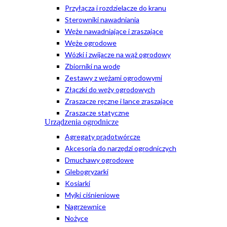
Przyłącza i rozdzielacze do kranu
Sterowniki nawadniania
Węże nawadniające i zraszające
Węże ogrodowe
Wózki i zwijacze na wąż ogrodowy
Zbiorniki na wodę
Zestawy z wężami ogrodowymi
Złączki do węży ogrodowych
Zraszacze ręczne i lance zraszające
Zraszacze statyczne
Urządzenia ogrodnicze
Agregaty prądotwórcze
Akcesoria do narzędzi ogrodniczych
Dmuchawy ogrodowe
Glebogryzarki
Kosiarki
Myjki ciśnieniowe
Nagrzewnice
Nożyce