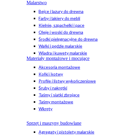
Malarstwo
Bejce i lazury do drewna
Farby i lakiery do mebli
Kielnie, szpachelki i pace
Oleje i woski do drewna
Środki pielęgnacyjne do drewna
Wałki i pędzle malarskie
Wiadra i kuwety malarskie
Materiały montażowe i mocujące
Akcesoria montażowe
Kołki i kotwy
Profile i listwy wykończeniowe
Śruby i nakrętki
Taśmy i siatki zbrojące
Taśmy montażowe
Wkręty
Sprzęt i maszyny budowlane
Agregaty i pistolety malarskie