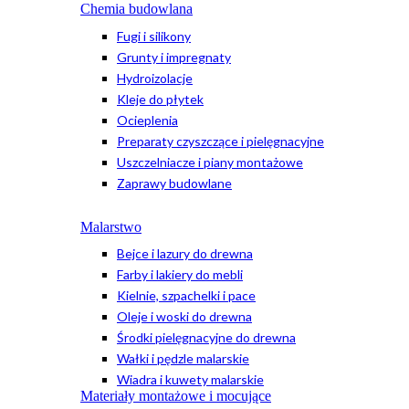
Chemia budowlana
Fugi i silikony
Grunty i impregnaty
Hydroizolacje
Kleje do płytek
Ocieplenia
Preparaty czyszczące i pielęgnacyjne
Uszczelniacze i piany montażowe
Zaprawy budowlane
Malarstwo
Bejce i lazury do drewna
Farby i lakiery do mebli
Kielnie, szpachelki i pace
Oleje i woski do drewna
Środki pielęgnacyjne do drewna
Wałki i pędzle malarskie
Wiadra i kuwety malarskie
Materiały montażowe i mocujące