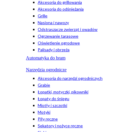
Akcesoria do grillowania
Akcesoria do odśnieżania
Grille
Nasiona i nawozy
Odstraszacze zwierząt i owadów
Ogrzewanie tarasowe
Oświetlenie ogrodowe
Palisady i obrzeża
Automatyka do bram
Narzędzia ogrodnicze
Akcesoria do narzędzi ogrodniczych
Grabie
Łopatki, motyczki, pikowniki
Łopaty do śniegu
Miotły i szczotki
Motyki
Piły ręczne
Sekatory i nożyce ręczne