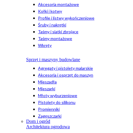
Akcesoria montażowe
Kołki i kotwy
Profile i listwy wykończeniowe
Śruby i nakrętki
Taśmy i siatki zbrojące
Taśmy montażowe
Wkręty
Sprzęt i maszyny budowlane
Agregaty i pistolety malarskie
Akcesoria i osprzęt do maszyn
Mieszadła
Mieszarki
Młoty wyburzeniowe
Pistolety do silikonu
Promienniki
Zagęszczarki
Dom i ogród
Architektura ogrodowa