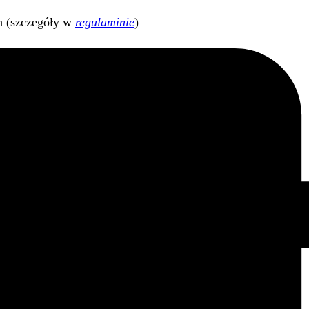
h (szczegóły w
regulaminie
)