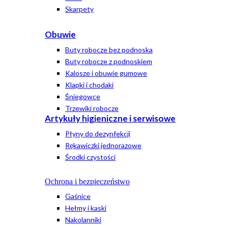
Skarpety
Obuwie
Buty robocze bez podnoska
Buty robocze z podnoskiem
Kalosze i obuwie gumowe
Klapki i chodaki
Śniegowce
Trzewiki robocze
Artykuły higieniczne i serwisowe
Płyny do dezynfekcji
Rękawiczki jednorazowe
Środki czystości
Ochrona i bezpieczeństwo
Gaśnice
Hełmy i kaski
Nakolanniki