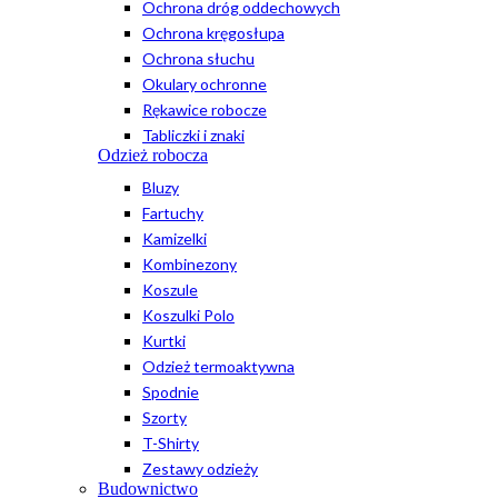
Ochrona dróg oddechowych
Ochrona kręgosłupa
Ochrona słuchu
Okulary ochronne
Rękawice robocze
Tabliczki i znaki
Odzież robocza
Bluzy
Fartuchy
Kamizelki
Kombinezony
Koszule
Koszulki Polo
Kurtki
Odzież termoaktywna
Spodnie
Szorty
T-Shirty
Zestawy odzieży
Budownictwo