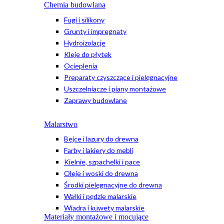
Chemia budowlana
Fugi i silikony
Grunty i impregnaty
Hydroizolacje
Kleje do płytek
Ocieplenia
Preparaty czyszczące i pielęgnacyjne
Uszczelniacze i piany montażowe
Zaprawy budowlane
Malarstwo
Bejce i lazury do drewna
Farby i lakiery do mebli
Kielnie, szpachelki i pace
Oleje i woski do drewna
Środki pielęgnacyjne do drewna
Wałki i pędzle malarskie
Wiadra i kuwety malarskie
Materiały montażowe i mocujące