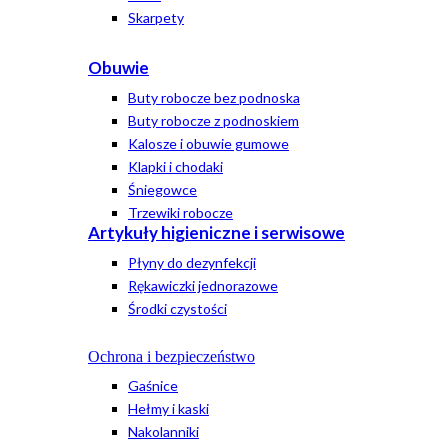
Skarpety
Obuwie
Buty robocze bez podnoska
Buty robocze z podnoskiem
Kalosze i obuwie gumowe
Klapki i chodaki
Śniegowce
Trzewiki robocze
Artykuły higieniczne i serwisowe
Płyny do dezynfekcji
Rękawiczki jednorazowe
Środki czystości
Ochrona i bezpieczeństwo
Gaśnice
Hełmy i kaski
Nakolanniki