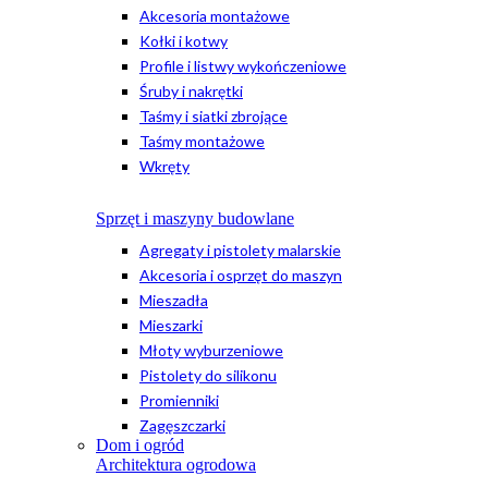
Akcesoria montażowe
Kołki i kotwy
Profile i listwy wykończeniowe
Śruby i nakrętki
Taśmy i siatki zbrojące
Taśmy montażowe
Wkręty
Sprzęt i maszyny budowlane
Agregaty i pistolety malarskie
Akcesoria i osprzęt do maszyn
Mieszadła
Mieszarki
Młoty wyburzeniowe
Pistolety do silikonu
Promienniki
Zagęszczarki
Dom i ogród
Architektura ogrodowa