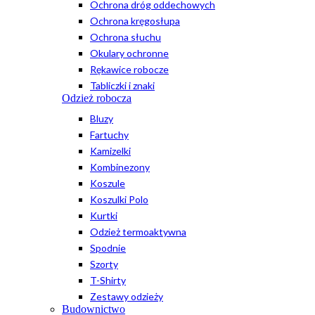
Ochrona dróg oddechowych
Ochrona kręgosłupa
Ochrona słuchu
Okulary ochronne
Rękawice robocze
Tabliczki i znaki
Odzież robocza
Bluzy
Fartuchy
Kamizelki
Kombinezony
Koszule
Koszulki Polo
Kurtki
Odzież termoaktywna
Spodnie
Szorty
T-Shirty
Zestawy odzieży
Budownictwo