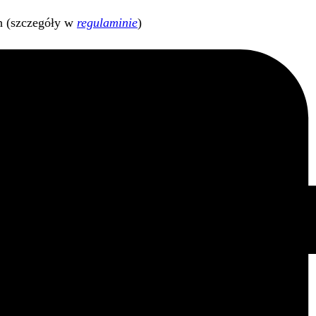
h (szczegóły w
regulaminie
)