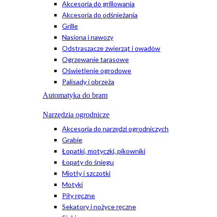
Akcesoria do grillowania
Akcesoria do odśnieżania
Grille
Nasiona i nawozy
Odstraszacze zwierząt i owadów
Ogrzewanie tarasowe
Oświetlenie ogrodowe
Palisady i obrzeża
Automatyka do bram
Narzędzia ogrodnicze
Akcesoria do narzędzi ogrodniczych
Grabie
Łopatki, motyczki, pikowniki
Łopaty do śniegu
Miotły i szczotki
Motyki
Piły ręczne
Sekatory i nożyce ręczne