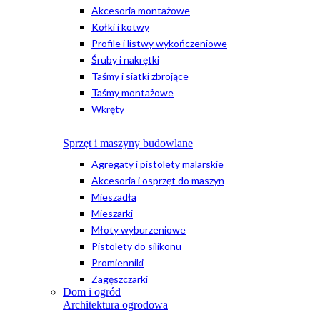
Akcesoria montażowe
Kołki i kotwy
Profile i listwy wykończeniowe
Śruby i nakrętki
Taśmy i siatki zbrojące
Taśmy montażowe
Wkręty
Sprzęt i maszyny budowlane
Agregaty i pistolety malarskie
Akcesoria i osprzęt do maszyn
Mieszadła
Mieszarki
Młoty wyburzeniowe
Pistolety do silikonu
Promienniki
Zagęszczarki
Dom i ogród
Architektura ogrodowa