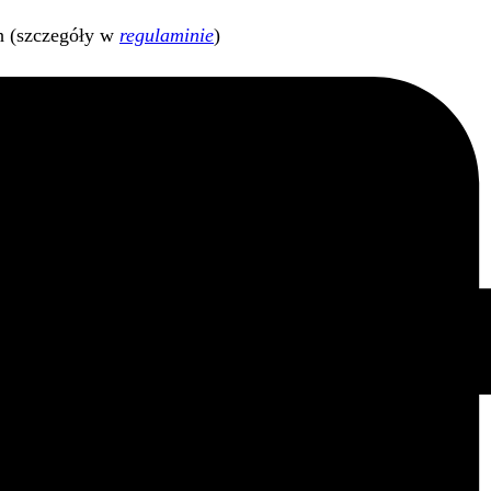
h (szczegóły w
regulaminie
)