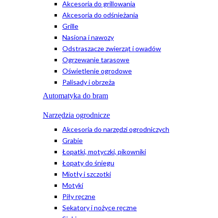
Akcesoria do grillowania
Akcesoria do odśnieżania
Grille
Nasiona i nawozy
Odstraszacze zwierząt i owadów
Ogrzewanie tarasowe
Oświetlenie ogrodowe
Palisady i obrzeża
Automatyka do bram
Narzędzia ogrodnicze
Akcesoria do narzędzi ogrodniczych
Grabie
Łopatki, motyczki, pikowniki
Łopaty do śniegu
Miotły i szczotki
Motyki
Piły ręczne
Sekatory i nożyce ręczne