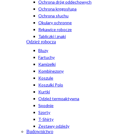
Ochrona dróg oddechowych
Ochrona kręgosłupa
Ochrona słuchu
Okulary ochronne
Rękawice robocze
Tabliczki i znaki
Odzież robocza
Bluzy
Fartuchy
Kamizelki
Kombinezony
Koszule
Koszulki Polo
Kurtki
Odzież termoaktywna
Spodnie
Szorty
T-Shirty
Zestawy odzieży
Budownictwo