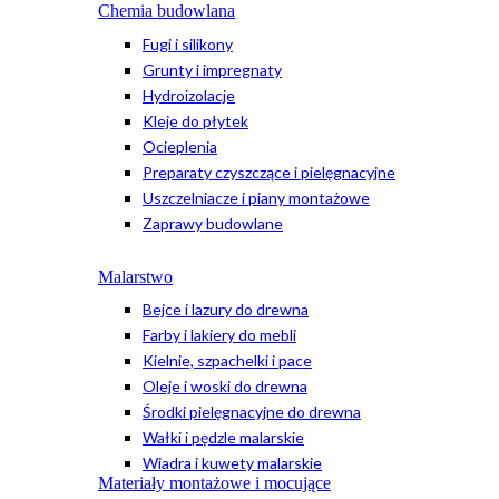
Chemia budowlana
Fugi i silikony
Grunty i impregnaty
Hydroizolacje
Kleje do płytek
Ocieplenia
Preparaty czyszczące i pielęgnacyjne
Uszczelniacze i piany montażowe
Zaprawy budowlane
Malarstwo
Bejce i lazury do drewna
Farby i lakiery do mebli
Kielnie, szpachelki i pace
Oleje i woski do drewna
Środki pielęgnacyjne do drewna
Wałki i pędzle malarskie
Wiadra i kuwety malarskie
Materiały montażowe i mocujące