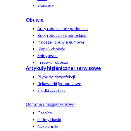
Skarpety
Obuwie
Buty robocze bez podnoska
Buty robocze z podnoskiem
Kalosze i obuwie gumowe
Klapki i chodaki
Śniegowce
Trzewiki robocze
Artykuły higieniczne i serwisowe
Płyny do dezynfekcji
Rękawiczki jednorazowe
Środki czystości
Ochrona i bezpieczeństwo
Gaśnice
Hełmy i kaski
Nakolanniki