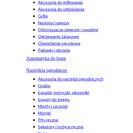
Akcesoria do grillowania
Akcesoria do odśnieżania
Grille
Nasiona i nawozy
Odstraszacze zwierząt i owadów
Ogrzewanie tarasowe
Oświetlenie ogrodowe
Palisady i obrzeża
Automatyka do bram
Narzędzia ogrodnicze
Akcesoria do narzędzi ogrodniczych
Grabie
Łopatki, motyczki, pikowniki
Łopaty do śniegu
Miotły i szczotki
Motyki
Piły ręczne
Sekatory i nożyce ręczne