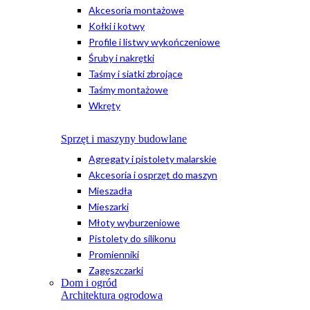
Akcesoria montażowe
Kołki i kotwy
Profile i listwy wykończeniowe
Śruby i nakrętki
Taśmy i siatki zbrojące
Taśmy montażowe
Wkręty
Sprzęt i maszyny budowlane
Agregaty i pistolety malarskie
Akcesoria i osprzęt do maszyn
Mieszadła
Mieszarki
Młoty wyburzeniowe
Pistolety do silikonu
Promienniki
Zagęszczarki
Dom i ogród
Architektura ogrodowa