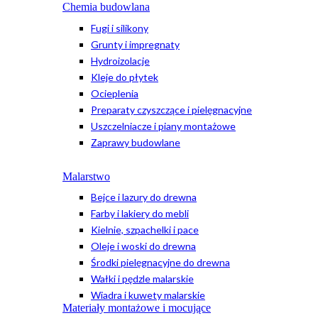
Chemia budowlana
Fugi i silikony
Grunty i impregnaty
Hydroizolacje
Kleje do płytek
Ocieplenia
Preparaty czyszczące i pielęgnacyjne
Uszczelniacze i piany montażowe
Zaprawy budowlane
Malarstwo
Bejce i lazury do drewna
Farby i lakiery do mebli
Kielnie, szpachelki i pace
Oleje i woski do drewna
Środki pielęgnacyjne do drewna
Wałki i pędzle malarskie
Wiadra i kuwety malarskie
Materiały montażowe i mocujące