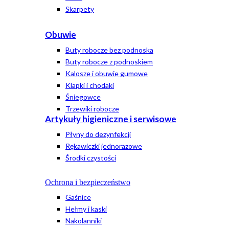
Skarpety
Obuwie
Buty robocze bez podnoska
Buty robocze z podnoskiem
Kalosze i obuwie gumowe
Klapki i chodaki
Śniegowce
Trzewiki robocze
Artykuły higieniczne i serwisowe
Płyny do dezynfekcji
Rękawiczki jednorazowe
Środki czystości
Ochrona i bezpieczeństwo
Gaśnice
Hełmy i kaski
Nakolanniki