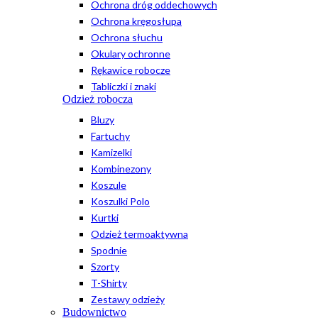
Ochrona dróg oddechowych
Ochrona kręgosłupa
Ochrona słuchu
Okulary ochronne
Rękawice robocze
Tabliczki i znaki
Odzież robocza
Bluzy
Fartuchy
Kamizelki
Kombinezony
Koszule
Koszulki Polo
Kurtki
Odzież termoaktywna
Spodnie
Szorty
T-Shirty
Zestawy odzieży
Budownictwo