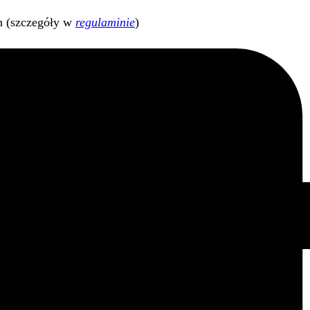
h (szczegóły w
regulaminie
)