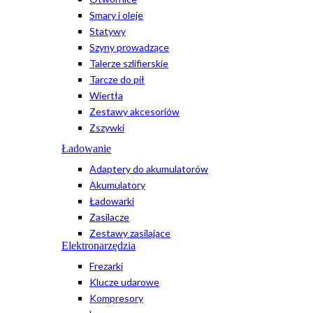
Smary i oleje
Statywy
Szyny prowadzące
Talerze szlifierskie
Tarcze do pił
Wiertła
Zestawy akcesoriów
Zszywki
Ładowanie
Adaptery do akumulatorów
Akumulatory
Ładowarki
Zasilacze
Zestawy zasilające
Elektronarzędzia
Frezarki
Klucze udarowe
Kompresory