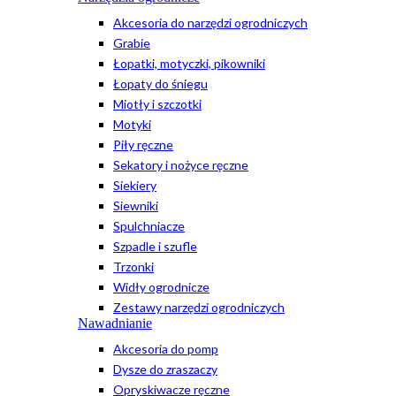
Akcesoria do narzędzi ogrodniczych
Grabie
Łopatki, motyczki, pikowniki
Łopaty do śniegu
Miotły i szczotki
Motyki
Piły ręczne
Sekatory i nożyce ręczne
Siekiery
Siewniki
Spulchniacze
Szpadle i szufle
Trzonki
Widły ogrodnicze
Zestawy narzędzi ogrodniczych
Nawadnianie
Akcesoria do pomp
Dysze do zraszaczy
Opryskiwacze ręczne