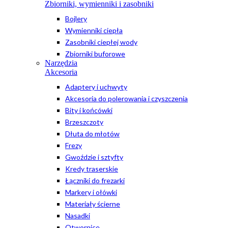
Zbiorniki, wymienniki i zasobniki
Bojlery
Wymienniki ciepła
Zasobniki ciepłej wody
Zbiorniki buforowe
Narzędzia
Akcesoria
Adaptery i uchwyty
Akcesoria do polerowania i czyszczenia
Bity i końcówki
Brzeszczoty
Dłuta do młotów
Frezy
Gwoździe i sztyfty
Kredy traserskie
Łączniki do frezarki
Markery i ołówki
Materiały ścierne
Nasadki
Otwornice