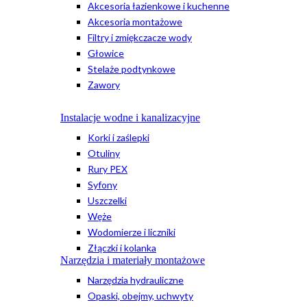
Akcesoria łazienkowe i kuchenne
Akcesoria montażowe
Filtry i zmiękczacze wody
Głowice
Stelaże podtynkowe
Zawory
Instalacje wodne i kanalizacyjne
Korki i zaślepki
Otuliny
Rury PEX
Syfony
Uszczelki
Węże
Wodomierze i liczniki
Złączki i kolanka
Narzędzia i materiały montażowe
Narzędzia hydrauliczne
Opaski, obejmy, uchwyty