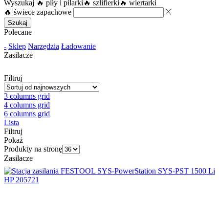
Wyszukaj
🔥 piły i pilarki
🔥 szlifierki
🔥 wiertarki
🔥 świece zapachowe
Szukaj
Polecane
-
Sklep
Narzędzia
Ładowanie
Zasilacze
Filtruj
3 columns grid
4 columns grid
6 columns grid
Lista
Filtruj
Pokaż
Produkty na stronę
Zasilacze