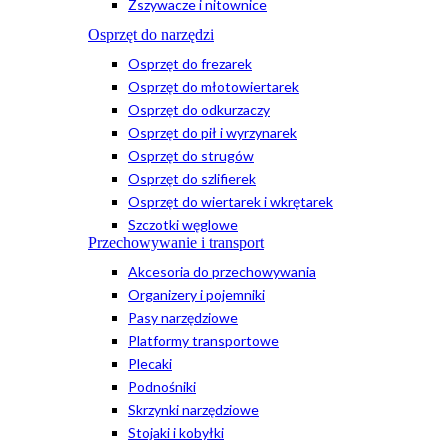
Zszywacze i nitownice
Osprzęt do narzędzi
Osprzęt do frezarek
Osprzęt do młotowiertarek
Osprzęt do odkurzaczy
Osprzęt do pił i wyrzynarek
Osprzęt do strugów
Osprzęt do szlifierek
Osprzęt do wiertarek i wkrętarek
Szczotki węglowe
Przechowywanie i transport
Akcesoria do przechowywania
Organizery i pojemniki
Pasy narzędziowe
Platformy transportowe
Plecaki
Podnośniki
Skrzynki narzędziowe
Stojaki i kobyłki