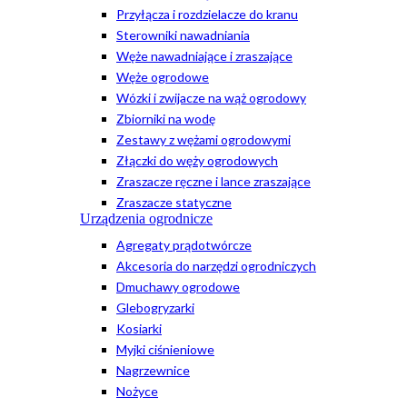
Przyłącza i rozdzielacze do kranu
Sterowniki nawadniania
Węże nawadniające i zraszające
Węże ogrodowe
Wózki i zwijacze na wąż ogrodowy
Zbiorniki na wodę
Zestawy z wężami ogrodowymi
Złączki do węży ogrodowych
Zraszacze ręczne i lance zraszające
Zraszacze statyczne
Urządzenia ogrodnicze
Agregaty prądotwórcze
Akcesoria do narzędzi ogrodniczych
Dmuchawy ogrodowe
Glebogryzarki
Kosiarki
Myjki ciśnieniowe
Nagrzewnice
Nożyce