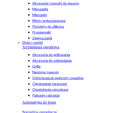
Akcesoria i osprzęt do maszyn
Mieszadła
Mieszarki
Młoty wyburzeniowe
Pistolety do silikonu
Promienniki
Zagęszczarki
Dom i ogród
Architektura ogrodowa
Akcesoria do grillowania
Akcesoria do odśnieżania
Grille
Nasiona i nawozy
Odstraszacze zwierząt i owadów
Ogrzewanie tarasowe
Oświetlenie ogrodowe
Palisady i obrzeża
Automatyka do bram
Narzędzia ogrodnicze