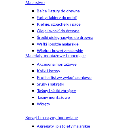
Malarstwo
Bejce i lazury do drewna
Farby i lakiery do mebli
Kielnie, szpachelki i pace
Oleje i woski do drewna
Środki pielęgnacyjne do drewna
Wałki i pędzle malarskie
Wiadra i kuwety malarskie
Materiały montażowe i mocujące
Akcesoria montażowe
Kołki i kotwy
Profile i listwy wykończeniowe
Śruby i nakrętki
Taśmy i siatki zbrojące
Taśmy montażowe
Wkręty
Sprzęt i maszyny budowlane
Agregaty i pistolety malarskie