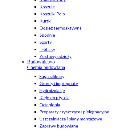
Koszule
Koszulki Polo
Kurtki
Odzież termoaktywna
Spodnie
Szorty
T-Shirty
Zestawy odzieży
Budownictwo
Chemia budowlana
Fugi i silikony
Grunty i impregnaty
Hydroizolacje
Kleje do płytek
Ocieplenia
Preparaty czyszczące i pielęgnacyjne
Uszczelniacze i piany montażowe
Zaprawy budowlane