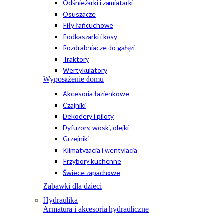
Odśnieżarki i zamiatarki
Osuszacze
Piły łańcuchowe
Podkaszarki i kosy
Rozdrabniacze do gałęzi
Traktory
Wertykulatory
Wyposażenie domu
Akcesoria łazienkowe
Czajniki
Dekodery i piloty
Dyfuzory, woski, olejki
Grzejniki
Klimatyzacja i wentylacja
Przybory kuchenne
Świece zapachowe
Zabawki dla dzieci
Hydraulika
Armatura i akcesoria hydrauliczne