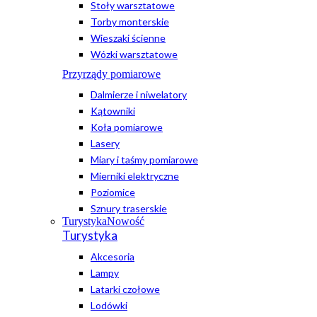
Stoły warsztatowe
Torby monterskie
Wieszaki ścienne
Wózki warsztatowe
Przyrządy pomiarowe
Dalmierze i niwelatory
Kątowniki
Koła pomiarowe
Lasery
Miary i taśmy pomiarowe
Mierniki elektryczne
Poziomice
Sznury traserskie
Turystyka
Nowość
Turystyka
Akcesoria
Lampy
Latarki czołowe
Lodówki