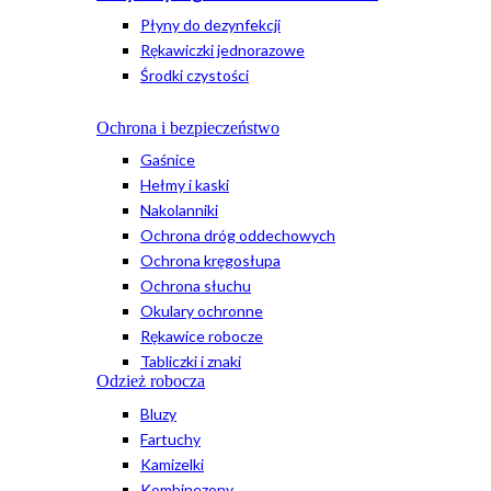
Płyny do dezynfekcji
Rękawiczki jednorazowe
Środki czystości
Ochrona i bezpieczeństwo
Gaśnice
Hełmy i kaski
Nakolanniki
Ochrona dróg oddechowych
Ochrona kręgosłupa
Ochrona słuchu
Okulary ochronne
Rękawice robocze
Tabliczki i znaki
Odzież robocza
Bluzy
Fartuchy
Kamizelki
Kombinezony