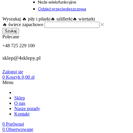
Noże wielofunkcyjne
Odzież przeciwdeszczowa
Wyszukaj
🔥 piły i pilarki
🔥 szlifierki
🔥 wiertarki
🔥 świece zapachowe
Szukaj
Polecane
+48 725 229 100
sklep@4sklepy.pl
Zaloguj się
0
Koszyk
0,00
zł
Menu
Sklep
O nas
Nasze porady
Kontakt
0
Porównaj
0
Obserwowane