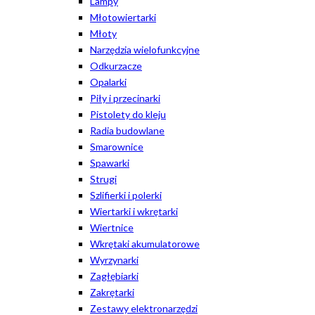
Lampy
Młotowiertarki
Młoty
Narzędzia wielofunkcyjne
Odkurzacze
Opalarki
Piły i przecinarki
Pistolety do kleju
Radia budowlane
Smarownice
Spawarki
Strugi
Szlifierki i polerki
Wiertarki i wkrętarki
Wiertnice
Wkrętaki akumulatorowe
Wyrzynarki
Zagłębiarki
Zakrętarki
Zestawy elektronarzędzi