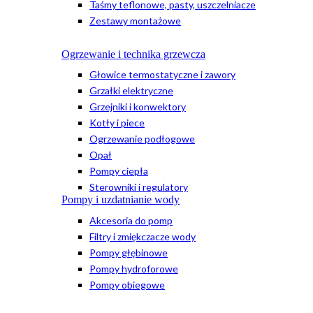
Taśmy teflonowe, pasty, uszczelniacze
Zestawy montażowe
Ogrzewanie i technika grzewcza
Głowice termostatyczne i zawory
Grzałki elektryczne
Grzejniki i konwektory
Kotły i piece
Ogrzewanie podłogowe
Opał
Pompy ciepła
Sterowniki i regulatory
Pompy i uzdatnianie wody
Akcesoria do pomp
Filtry i zmiękczacze wody
Pompy głębinowe
Pompy hydroforowe
Pompy obiegowe