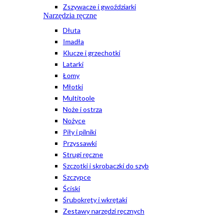
Zszywacze i gwoździarki
Narzędzia ręczne
Dłuta
Imadła
Klucze i grzechotki
Latarki
Łomy
Młotki
Multitoole
Noże i ostrza
Nożyce
Piły i pilniki
Przyssawki
Strugi ręczne
Szczotki i skrobaczki do szyb
Szczypce
Ściski
Śrubokręty i wkrętaki
Zestawy narzędzi ręcznych