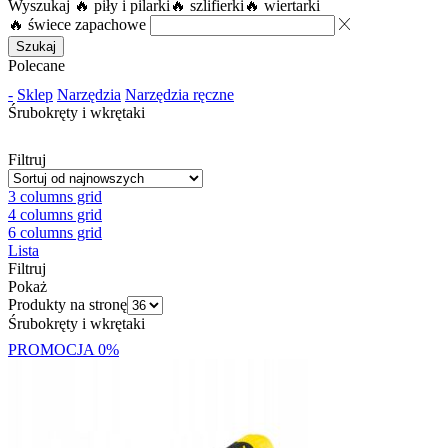
Wyszukaj
🔥 piły i pilarki
🔥 szlifierki
🔥 wiertarki
🔥 świece zapachowe
Szukaj
Polecane
-
Sklep
Narzędzia
Narzędzia ręczne
Śrubokręty i wkrętaki
Filtruj
3 columns grid
4 columns grid
6 columns grid
Lista
Filtruj
Pokaż
Produkty na stronę
Śrubokręty i wkrętaki
PROMOCJA
0%