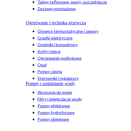
Taśmy teflonowe, pasty, uszczelniacze
Zestawy montażowe
Ogrzewanie i technika grzewcza
Głowice termostatyczne i zawory
Grzałki elektryczne
Grzejniki i konwektory
Kotły i piece
Ogrzewanie podłogowe
Opał
Pompy ciepła
Sterowniki i regulatory
Pompy i uzdatnianie wody
Akcesoria do pomp
Filtry i zmiękczacze wody
Pompy głębinowe
Pompy hydroforowe
Pompy obiegowe