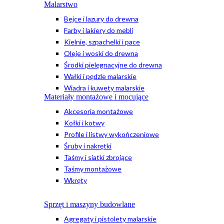
Malarstwo
Bejce i lazury do drewna
Farby i lakiery do mebli
Kielnie, szpachelki i pace
Oleje i woski do drewna
Środki pielęgnacyjne do drewna
Wałki i pędzle malarskie
Wiadra i kuwety malarskie
Materiały montażowe i mocujące
Akcesoria montażowe
Kołki i kotwy
Profile i listwy wykończeniowe
Śruby i nakrętki
Taśmy i siatki zbrojące
Taśmy montażowe
Wkręty
Sprzęt i maszyny budowlane
Agregaty i pistolety malarskie