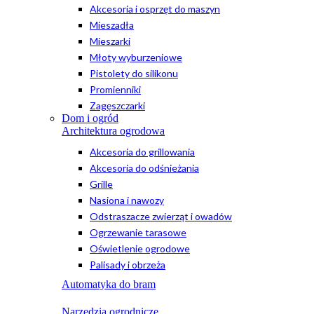
Akcesoria i osprzęt do maszyn
Mieszadła
Mieszarki
Młoty wyburzeniowe
Pistolety do silikonu
Promienniki
Zagęszczarki
Dom i ogród
Architektura ogrodowa
Akcesoria do grillowania
Akcesoria do odśnieżania
Grille
Nasiona i nawozy
Odstraszacze zwierząt i owadów
Ogrzewanie tarasowe
Oświetlenie ogrodowe
Palisady i obrzeża
Automatyka do bram
Narzędzia ogrodnicze