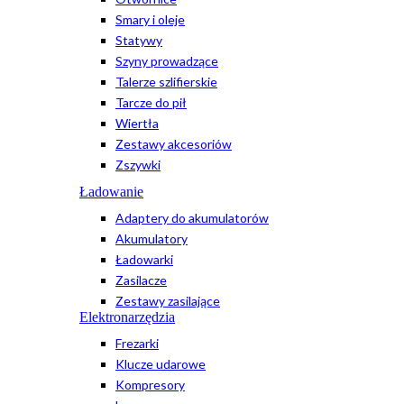
Smary i oleje
Statywy
Szyny prowadzące
Talerze szlifierskie
Tarcze do pił
Wiertła
Zestawy akcesoriów
Zszywki
Ładowanie
Adaptery do akumulatorów
Akumulatory
Ładowarki
Zasilacze
Zestawy zasilające
Elektronarzędzia
Frezarki
Klucze udarowe
Kompresory