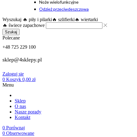
Noże wielofunkcyjne
Odzież przeciwdeszczowa
Wyszukaj
🔥 piły i pilarki
🔥 szlifierki
🔥 wiertarki
🔥 świece zapachowe
Szukaj
Polecane
+48 725 229 100
sklep@4sklepy.pl
Zaloguj się
0
Koszyk
0,00
zł
Menu
Sklep
O nas
Nasze porady
Kontakt
0
Porównaj
0
Obserwowane