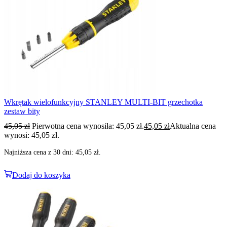
Wkrętak wielofunkcyjny STANLEY MULTI-BIT grzechotka
zestaw bity
45,05
zł
Pierwotna cena wynosiła: 45,05 zł.
45,05
zł
Aktualna cena
wynosi: 45,05 zł.
Najniższa cena z 30 dni:
45,05
zł
.
Dodaj do koszyka