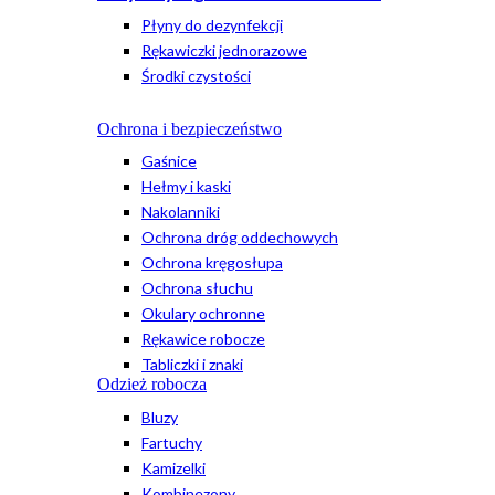
Płyny do dezynfekcji
Rękawiczki jednorazowe
Środki czystości
Ochrona i bezpieczeństwo
Gaśnice
Hełmy i kaski
Nakolanniki
Ochrona dróg oddechowych
Ochrona kręgosłupa
Ochrona słuchu
Okulary ochronne
Rękawice robocze
Tabliczki i znaki
Odzież robocza
Bluzy
Fartuchy
Kamizelki
Kombinezony