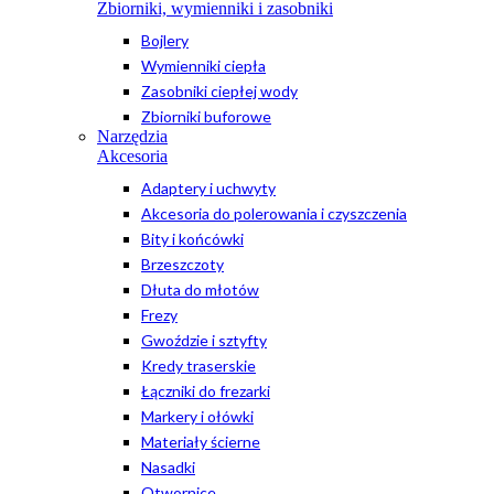
Zbiorniki, wymienniki i zasobniki
Bojlery
Wymienniki ciepła
Zasobniki ciepłej wody
Zbiorniki buforowe
Narzędzia
Akcesoria
Adaptery i uchwyty
Akcesoria do polerowania i czyszczenia
Bity i końcówki
Brzeszczoty
Dłuta do młotów
Frezy
Gwoździe i sztyfty
Kredy traserskie
Łączniki do frezarki
Markery i ołówki
Materiały ścierne
Nasadki
Otwornice