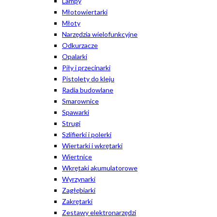
Lampy
Młotowiertarki
Młoty
Narzędzia wielofunkcyjne
Odkurzacze
Opalarki
Piły i przecinarki
Pistolety do kleju
Radia budowlane
Smarownice
Spawarki
Strugi
Szlifierki i polerki
Wiertarki i wkrętarki
Wiertnice
Wkrętaki akumulatorowe
Wyrzynarki
Zagłębiarki
Zakrętarki
Zestawy elektronarzędzi