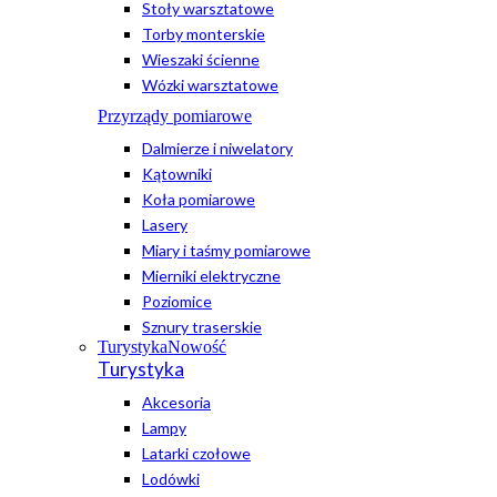
Stoły warsztatowe
Torby monterskie
Wieszaki ścienne
Wózki warsztatowe
Przyrządy pomiarowe
Dalmierze i niwelatory
Kątowniki
Koła pomiarowe
Lasery
Miary i taśmy pomiarowe
Mierniki elektryczne
Poziomice
Sznury traserskie
Turystyka
Nowość
Turystyka
Akcesoria
Lampy
Latarki czołowe
Lodówki