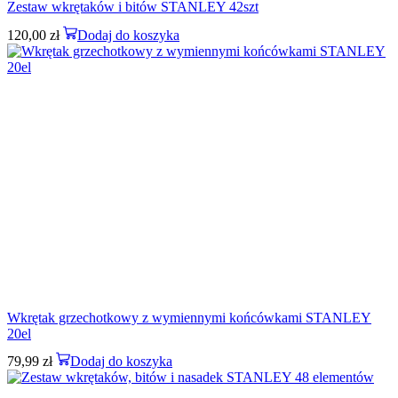
Zestaw wkrętaków i bitów STANLEY 42szt
120,00
zł
Dodaj do koszyka
Wkrętak grzechotkowy z wymiennymi końcówkami STANLEY
20el
79,99
zł
Dodaj do koszyka