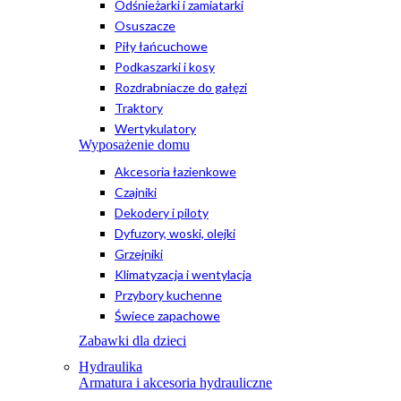
Odśnieżarki i zamiatarki
Osuszacze
Piły łańcuchowe
Podkaszarki i kosy
Rozdrabniacze do gałęzi
Traktory
Wertykulatory
Wyposażenie domu
Akcesoria łazienkowe
Czajniki
Dekodery i piloty
Dyfuzory, woski, olejki
Grzejniki
Klimatyzacja i wentylacja
Przybory kuchenne
Świece zapachowe
Zabawki dla dzieci
Hydraulika
Armatura i akcesoria hydrauliczne