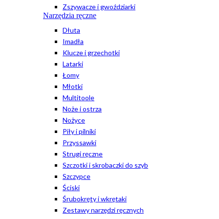
Zszywacze i gwoździarki
Narzędzia ręczne
Dłuta
Imadła
Klucze i grzechotki
Latarki
Łomy
Młotki
Multitoole
Noże i ostrza
Nożyce
Piły i pilniki
Przyssawki
Strugi ręczne
Szczotki i skrobaczki do szyb
Szczypce
Ściski
Śrubokręty i wkrętaki
Zestawy narzędzi ręcznych