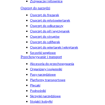
Zszywacze i nitownice
Osprzęt do narzędzi
Osprzęt do frezarek
Osprzęt do młotowiertarek
Osprzęt do odkurzaczy
Osprzęt do pił i wyrzynarek
Osprzęt do strugów
Osprzęt do szlifierek
Osprzęt do wiertarek i wkrętarek
Szczotki węglowe
Przechowywanie i transport
Akcesoria do przechowywania
Organizery i pojemniki
Pasy narzędziowe
Platformy transportowe
Plecaki
Podnośniki
Skrzynki narzędziowe
Stojaki i kobyłki