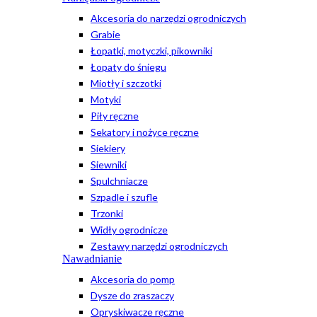
Akcesoria do narzędzi ogrodniczych
Grabie
Łopatki, motyczki, pikowniki
Łopaty do śniegu
Miotły i szczotki
Motyki
Piły ręczne
Sekatory i nożyce ręczne
Siekiery
Siewniki
Spulchniacze
Szpadle i szufle
Trzonki
Widły ogrodnicze
Zestawy narzędzi ogrodniczych
Nawadnianie
Akcesoria do pomp
Dysze do zraszaczy
Opryskiwacze ręczne