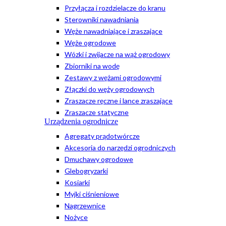
Przyłącza i rozdzielacze do kranu
Sterowniki nawadniania
Węże nawadniające i zraszające
Węże ogrodowe
Wózki i zwijacze na wąż ogrodowy
Zbiorniki na wodę
Zestawy z wężami ogrodowymi
Złączki do węży ogrodowych
Zraszacze ręczne i lance zraszające
Zraszacze statyczne
Urządzenia ogrodnicze
Agregaty prądotwórcze
Akcesoria do narzędzi ogrodniczych
Dmuchawy ogrodowe
Glebogryzarki
Kosiarki
Myjki ciśnieniowe
Nagrzewnice
Nożyce