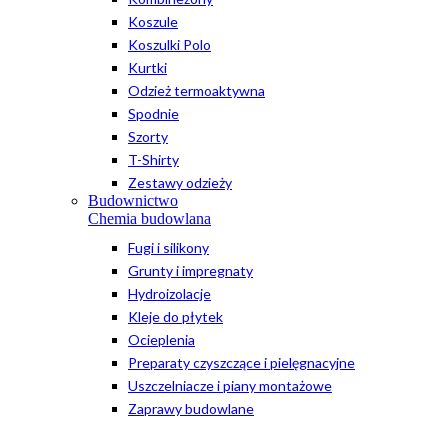
Koszule
Koszulki Polo
Kurtki
Odzież termoaktywna
Spodnie
Szorty
T-Shirty
Zestawy odzieży
Budownictwo
Chemia budowlana
Fugi i silikony
Grunty i impregnaty
Hydroizolacje
Kleje do płytek
Ocieplenia
Preparaty czyszczące i pielęgnacyjne
Uszczelniacze i piany montażowe
Zaprawy budowlane