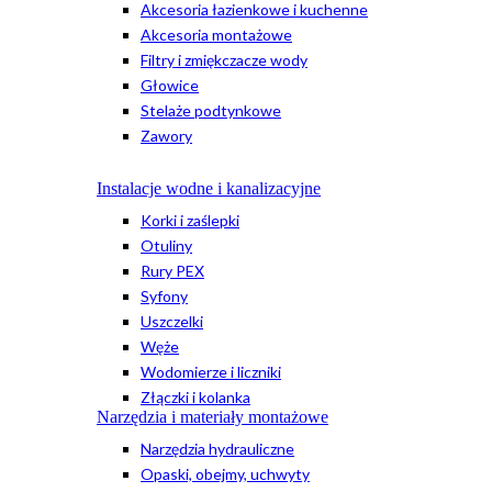
Akcesoria łazienkowe i kuchenne
Akcesoria montażowe
Filtry i zmiękczacze wody
Głowice
Stelaże podtynkowe
Zawory
Instalacje wodne i kanalizacyjne
Korki i zaślepki
Otuliny
Rury PEX
Syfony
Uszczelki
Węże
Wodomierze i liczniki
Złączki i kolanka
Narzędzia i materiały montażowe
Narzędzia hydrauliczne
Opaski, obejmy, uchwyty