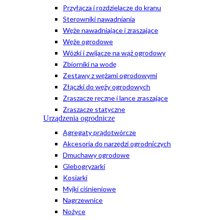
Przyłącza i rozdzielacze do kranu
Sterowniki nawadniania
Węże nawadniające i zraszające
Węże ogrodowe
Wózki i zwijacze na wąż ogrodowy
Zbiorniki na wodę
Zestawy z wężami ogrodowymi
Złączki do węży ogrodowych
Zraszacze ręczne i lance zraszające
Zraszacze statyczne
Urządzenia ogrodnicze
Agregaty prądotwórcze
Akcesoria do narzędzi ogrodniczych
Dmuchawy ogrodowe
Glebogryzarki
Kosiarki
Myjki ciśnieniowe
Nagrzewnice
Nożyce