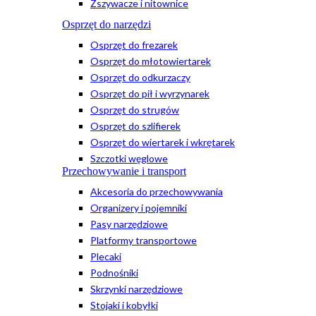
Zszywacze i nitownice
Osprzęt do narzędzi
Osprzęt do frezarek
Osprzęt do młotowiertarek
Osprzęt do odkurzaczy
Osprzęt do pił i wyrzynarek
Osprzęt do strugów
Osprzęt do szlifierek
Osprzęt do wiertarek i wkrętarek
Szczotki węglowe
Przechowywanie i transport
Akcesoria do przechowywania
Organizery i pojemniki
Pasy narzędziowe
Platformy transportowe
Plecaki
Podnośniki
Skrzynki narzędziowe
Stojaki i kobyłki