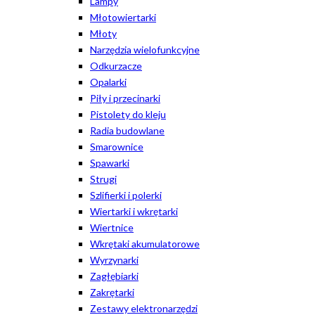
Lampy
Młotowiertarki
Młoty
Narzędzia wielofunkcyjne
Odkurzacze
Opalarki
Piły i przecinarki
Pistolety do kleju
Radia budowlane
Smarownice
Spawarki
Strugi
Szlifierki i polerki
Wiertarki i wkrętarki
Wiertnice
Wkrętaki akumulatorowe
Wyrzynarki
Zagłębiarki
Zakrętarki
Zestawy elektronarzędzi