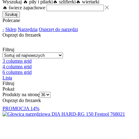
Wyszukaj
🔥 piły i pilarki
🔥 szlifierki
🔥 wiertarki
🔥 świece zapachowe
Szukaj
Polecane
-
Sklep
Narzędzia
Osprzęt do narzędzi
Osprzęt do frezarek
Filtruj
3 columns grid
4 columns grid
6 columns grid
Lista
Filtruj
Pokaż
Produkty na stronę
Osprzęt do frezarek
PROMOCJA
14%