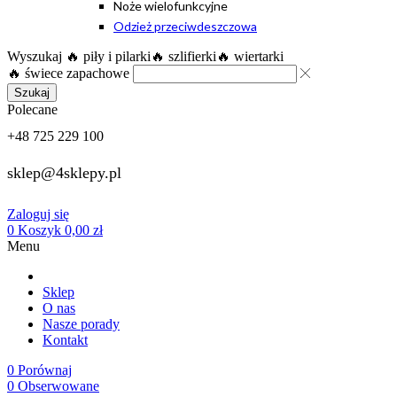
Noże wielofunkcyjne
Odzież przeciwdeszczowa
Wyszukaj
🔥 piły i pilarki
🔥 szlifierki
🔥 wiertarki
🔥 świece zapachowe
Szukaj
Polecane
+48 725 229 100
sklep@4sklepy.pl
Zaloguj się
0
Koszyk
0,00
zł
Menu
Sklep
O nas
Nasze porady
Kontakt
0
Porównaj
0
Obserwowane