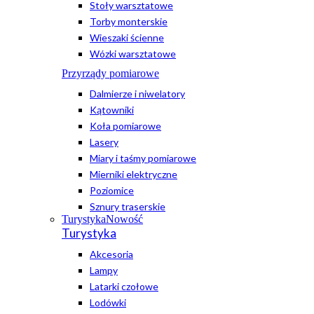
Stoły warsztatowe
Torby monterskie
Wieszaki ścienne
Wózki warsztatowe
Przyrządy pomiarowe
Dalmierze i niwelatory
Kątowniki
Koła pomiarowe
Lasery
Miary i taśmy pomiarowe
Mierniki elektryczne
Poziomice
Sznury traserskie
Turystyka
Nowość
Turystyka
Akcesoria
Lampy
Latarki czołowe
Lodówki