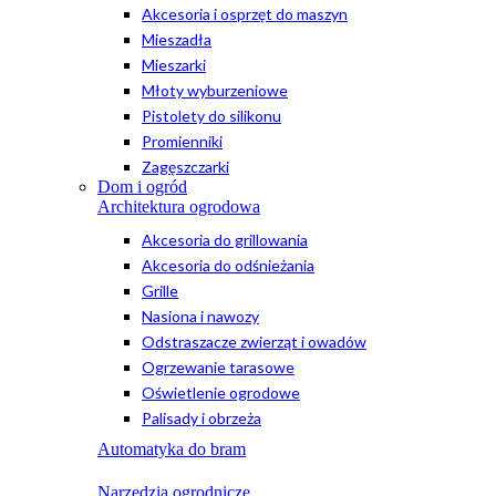
Akcesoria i osprzęt do maszyn
Mieszadła
Mieszarki
Młoty wyburzeniowe
Pistolety do silikonu
Promienniki
Zagęszczarki
Dom i ogród
Architektura ogrodowa
Akcesoria do grillowania
Akcesoria do odśnieżania
Grille
Nasiona i nawozy
Odstraszacze zwierząt i owadów
Ogrzewanie tarasowe
Oświetlenie ogrodowe
Palisady i obrzeża
Automatyka do bram
Narzędzia ogrodnicze