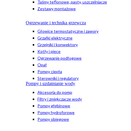
Taśmy teflonowe, pasty, uszczelniacze
Zestawy montażowe
Ogrzewanie i technika grzewcza
Głowice termostatyczne i zawory
Grzałki elektryczne
Grzejniki i konwektory
Kotły i piece
Ogrzewanie podłogowe
Opał
Pompy ciepła
Sterowniki i regulatory
Pompy i uzdatnianie wody
Akcesoria do pomp
Filtry i zmiękczacze wody
Pompy głębinowe
Pompy hydroforowe
Pompy obiegowe