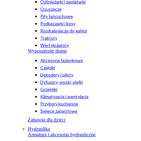
Odśnieżarki i zamiatarki
Osuszacze
Piły łańcuchowe
Podkaszarki i kosy
Rozdrabniacze do gałęzi
Traktory
Wertykulatory
Wyposażenie domu
Akcesoria łazienkowe
Czajniki
Dekodery i piloty
Dyfuzory, woski, olejki
Grzejniki
Klimatyzacja i wentylacja
Przybory kuchenne
Świece zapachowe
Zabawki dla dzieci
Hydraulika
Armatura i akcesoria hydrauliczne