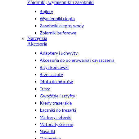
Zbiorniki, wymienniki i zasobniki
Bojlery
Wymienniki ciepła
Zasobniki ciepłej wody
Zbiorniki buforowe
Narzędzia
Akcesoria
Adaptery i uchwyty
Akcesoria do polerowania i czyszczenia
Bity i końcówki
Brzeszczoty
Dłuta do młotów
Frezy
Gwoździe i sztyfty
Kredy traserskie
Łączniki do frezarki
Markery i ołówki
Materiały ścierne
Nasadki
Otwornice