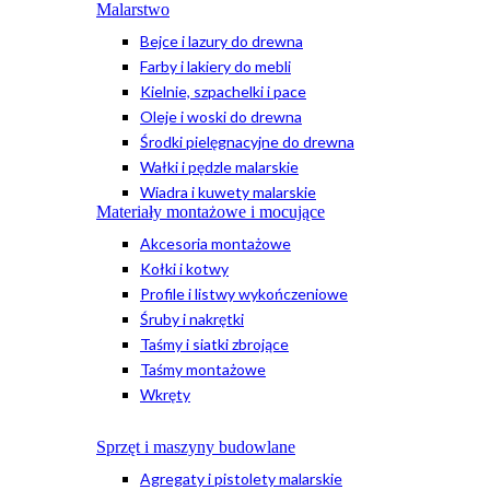
Malarstwo
Bejce i lazury do drewna
Farby i lakiery do mebli
Kielnie, szpachelki i pace
Oleje i woski do drewna
Środki pielęgnacyjne do drewna
Wałki i pędzle malarskie
Wiadra i kuwety malarskie
Materiały montażowe i mocujące
Akcesoria montażowe
Kołki i kotwy
Profile i listwy wykończeniowe
Śruby i nakrętki
Taśmy i siatki zbrojące
Taśmy montażowe
Wkręty
Sprzęt i maszyny budowlane
Agregaty i pistolety malarskie