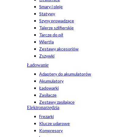
Smary i oleje
Statywy
Szyny prowadzące
Talerze szlifierskie
Tarcze do pił
Wiertła
Zestawy akcesoriów
Zszywki
Ładowanie
Adaptery do akumulatorów
Akumulatory
Ładowarki
Zasilacze
Zestawy zasilające
Elektronarzędzia
Frezarki
Klucze udarowe
Kompresory