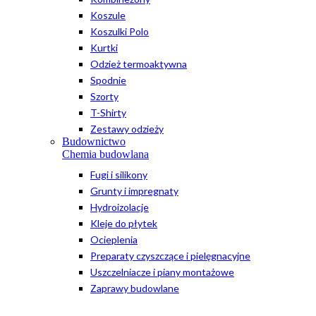
Koszule
Koszulki Polo
Kurtki
Odzież termoaktywna
Spodnie
Szorty
T-Shirty
Zestawy odzieży
Budownictwo
Chemia budowlana
Fugi i silikony
Grunty i impregnaty
Hydroizolacje
Kleje do płytek
Ocieplenia
Preparaty czyszczące i pielęgnacyjne
Uszczelniacze i piany montażowe
Zaprawy budowlane