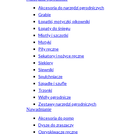
Akcesoria do narzędzi ogrodniczych
Grabie
Łopatki, motyczki, pikowniki
Łopaty do śniegu
Miotły i szczotki
Motyki
Piły ręczne
Sekatory i nożyce ręczne
Siekiery
Siewniki
Spulchniacze
Szpadle i szufle
Trzonki
Widły ogrodnicze
Zestawy narzędzi ogrodniczych
Nawadnianie
Akcesoria do pomp
Dysze do zraszaczy
Opryskiwacze ręczne