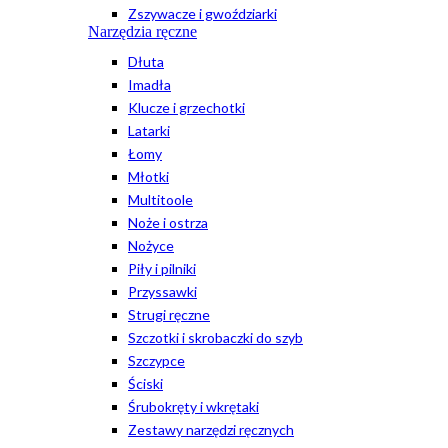
Zszywacze i gwoździarki
Narzędzia ręczne
Dłuta
Imadła
Klucze i grzechotki
Latarki
Łomy
Młotki
Multitoole
Noże i ostrza
Nożyce
Piły i pilniki
Przyssawki
Strugi ręczne
Szczotki i skrobaczki do szyb
Szczypce
Ściski
Śrubokręty i wkrętaki
Zestawy narzędzi ręcznych