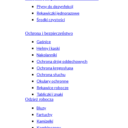
Płyny do dezynfekcji
Rękawiczki jednorazowe
Środki czystości
Ochrona i bezpieczeństwo
Gaśnice
Hełmy i kaski
Nakolanniki
Ochrona dróg oddechowych
Ochrona kręgosłupa
Ochrona słuchu
Okulary ochronne
Rękawice robocze
Tabliczki i znaki
Odzież robocza
Bluzy
Fartuchy
Kamizelki
Kombinezony