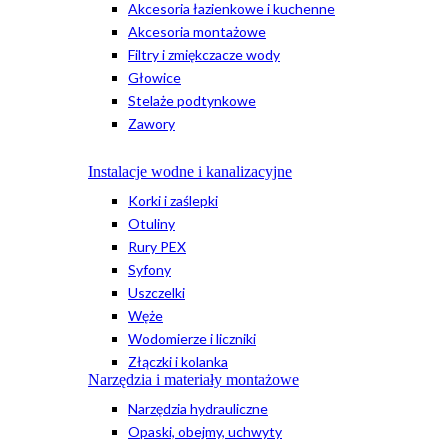
Akcesoria łazienkowe i kuchenne
Akcesoria montażowe
Filtry i zmiękczacze wody
Głowice
Stelaże podtynkowe
Zawory
Instalacje wodne i kanalizacyjne
Korki i zaślepki
Otuliny
Rury PEX
Syfony
Uszczelki
Węże
Wodomierze i liczniki
Złączki i kolanka
Narzędzia i materiały montażowe
Narzędzia hydrauliczne
Opaski, obejmy, uchwyty