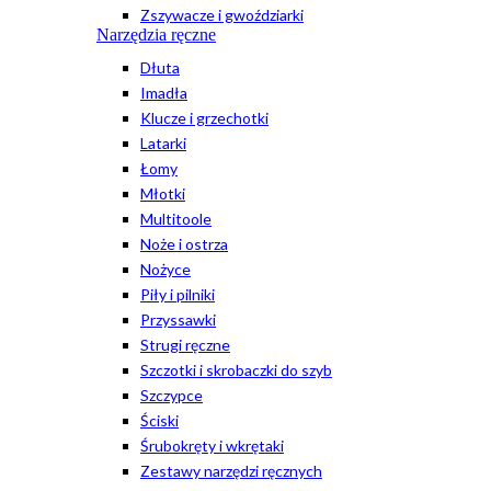
Zszywacze i gwoździarki
Narzędzia ręczne
Dłuta
Imadła
Klucze i grzechotki
Latarki
Łomy
Młotki
Multitoole
Noże i ostrza
Nożyce
Piły i pilniki
Przyssawki
Strugi ręczne
Szczotki i skrobaczki do szyb
Szczypce
Ściski
Śrubokręty i wkrętaki
Zestawy narzędzi ręcznych