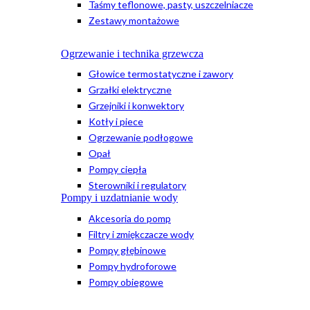
Taśmy teflonowe, pasty, uszczelniacze
Zestawy montażowe
Ogrzewanie i technika grzewcza
Głowice termostatyczne i zawory
Grzałki elektryczne
Grzejniki i konwektory
Kotły i piece
Ogrzewanie podłogowe
Opał
Pompy ciepła
Sterowniki i regulatory
Pompy i uzdatnianie wody
Akcesoria do pomp
Filtry i zmiękczacze wody
Pompy głębinowe
Pompy hydroforowe
Pompy obiegowe