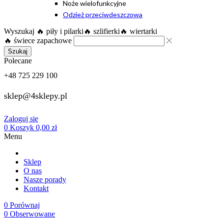
Noże wielofunkcyjne
Odzież przeciwdeszczowa
Wyszukaj
🔥 piły i pilarki
🔥 szlifierki
🔥 wiertarki
🔥 świece zapachowe
Szukaj
Polecane
+48 725 229 100
sklep@4sklepy.pl
Zaloguj się
0
Koszyk
0,00
zł
Menu
Sklep
O nas
Nasze porady
Kontakt
0
Porównaj
0
Obserwowane