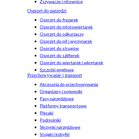
Zszywacze i nitownice
Osprzęt do narzędzi
Osprzęt do frezarek
Osprzęt do młotowiertarek
Osprzęt do odkurzaczy
Osprzęt do pił i wyrzynarek
Osprzęt do strugów
Osprzęt do szlifierek
Osprzęt do wiertarek i wkrętarek
Szczotki węglowe
Przechowywanie i transport
Akcesoria do przechowywania
Organizery i pojemniki
Pasy narzędziowe
Platformy transportowe
Plecaki
Podnośniki
Skrzynki narzędziowe
Stojaki i kobyłki