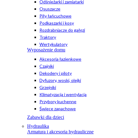
Odśnieżarki i zamiatarki
Osuszacze
Piły łańcuchowe
Podkaszarki i kosy
Rozdrabniacze do gałęzi
Traktory
Wertykulatory
Wyposażenie domu
Akcesoria łazienkowe
Czajniki
Dekodery i piloty
Dyfuzory, woski, olejki
Grzejniki
Klimatyzacja i wentylacja
Przybory kuchenne
Świece zapachowe
Zabawki dla dzieci
Hydraulika
Armatura i akcesoria hydrauliczne