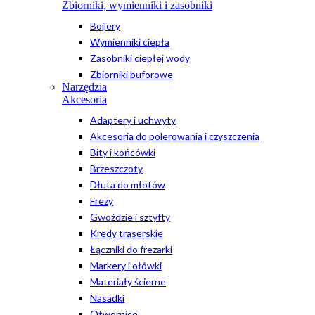
Zbiorniki, wymienniki i zasobniki
Bojlery
Wymienniki ciepła
Zasobniki ciepłej wody
Zbiorniki buforowe
Narzędzia
Akcesoria
Adaptery i uchwyty
Akcesoria do polerowania i czyszczenia
Bity i końcówki
Brzeszczoty
Dłuta do młotów
Frezy
Gwoździe i sztyfty
Kredy traserskie
Łączniki do frezarki
Markery i ołówki
Materiały ścierne
Nasadki
Otwornice