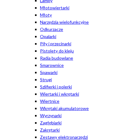
Lampy
Młotowiertarki
Młoty
Narzędzia wielofunkcyjne
Odkurzacze
Opalarki
Piły i przecinarki
Pistolety do kleju
Radia budowlane
Smarownice
Spawarki
Strugi
Szlifierki i polerki
Wiertarki i wkrętarki
Wiertnice
Wkrętaki akumulatorowe
Wyrzynarki
Zagłębiarki
Zakrętarki
Zestawy elektronarzędzi