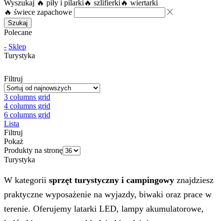
Wyszukaj
🔥 piły i pilarki
🔥 szlifierki
🔥 wiertarki
🔥 świece zapachowe
Szukaj
Polecane
-
Sklep
Turystyka
Filtruj
3 columns grid
4 columns grid
6 columns grid
Lista
Filtruj
Pokaż
Produkty na stronę
Turystyka
W kategorii
sprzęt turystyczny i campingowy
znajdziesz
praktyczne wyposażenie na wyjazdy, biwaki oraz prace w
terenie. Oferujemy latarki LED, lampy akumulatorowe,