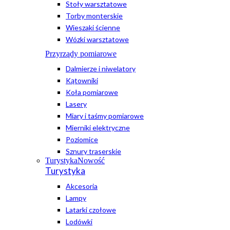
Stoły warsztatowe
Torby monterskie
Wieszaki ścienne
Wózki warsztatowe
Przyrządy pomiarowe
Dalmierze i niwelatory
Kątowniki
Koła pomiarowe
Lasery
Miary i taśmy pomiarowe
Mierniki elektryczne
Poziomice
Sznury traserskie
Turystyka
Nowość
Turystyka
Akcesoria
Lampy
Latarki czołowe
Lodówki