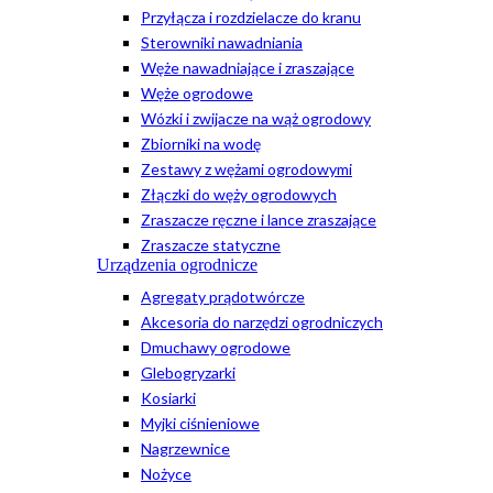
Przyłącza i rozdzielacze do kranu
Sterowniki nawadniania
Węże nawadniające i zraszające
Węże ogrodowe
Wózki i zwijacze na wąż ogrodowy
Zbiorniki na wodę
Zestawy z wężami ogrodowymi
Złączki do węży ogrodowych
Zraszacze ręczne i lance zraszające
Zraszacze statyczne
Urządzenia ogrodnicze
Agregaty prądotwórcze
Akcesoria do narzędzi ogrodniczych
Dmuchawy ogrodowe
Glebogryzarki
Kosiarki
Myjki ciśnieniowe
Nagrzewnice
Nożyce