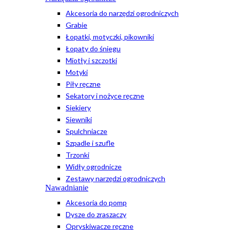
Akcesoria do narzędzi ogrodniczych
Grabie
Łopatki, motyczki, pikowniki
Łopaty do śniegu
Miotły i szczotki
Motyki
Piły ręczne
Sekatory i nożyce ręczne
Siekiery
Siewniki
Spulchniacze
Szpadle i szufle
Trzonki
Widły ogrodnicze
Zestawy narzędzi ogrodniczych
Nawadnianie
Akcesoria do pomp
Dysze do zraszaczy
Opryskiwacze ręczne