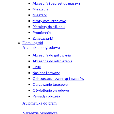
Akcesoria i osprzęt do maszyn
Mieszadła
Mieszarki
Młoty wyburzeniowe
Pistolety do silikonu
Promienniki
Zagęszczarki
Dom i ogród
Architektura ogrodowa
Akcesoria do grillowania
Akcesoria do odśnieżania
Grille
Nasiona i nawozy
Odstraszacze zwierząt i owadów
Ogrzewanie tarasowe
Oświetlenie ogrodowe
Palisady i obrzeża
Automatyka do bram
Narzędzia ogrodnicze