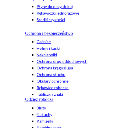
Płyny do dezynfekcji
Rękawiczki jednorazowe
Środki czystości
Ochrona i bezpieczeństwo
Gaśnice
Hełmy i kaski
Nakolanniki
Ochrona dróg oddechowych
Ochrona kręgosłupa
Ochrona słuchu
Okulary ochronne
Rękawice robocze
Tabliczki i znaki
Odzież robocza
Bluzy
Fartuchy
Kamizelki
Kombinezony