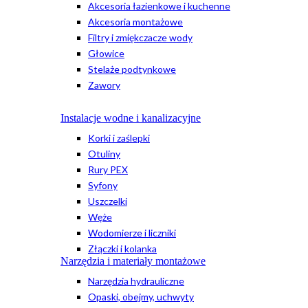
Akcesoria łazienkowe i kuchenne
Akcesoria montażowe
Filtry i zmiękczacze wody
Głowice
Stelaże podtynkowe
Zawory
Instalacje wodne i kanalizacyjne
Korki i zaślepki
Otuliny
Rury PEX
Syfony
Uszczelki
Węże
Wodomierze i liczniki
Złączki i kolanka
Narzędzia i materiały montażowe
Narzędzia hydrauliczne
Opaski, obejmy, uchwyty