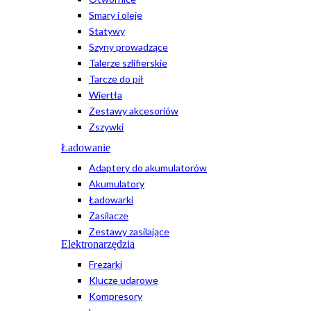
Smary i oleje
Statywy
Szyny prowadzące
Talerze szlifierskie
Tarcze do pił
Wiertła
Zestawy akcesoriów
Zszywki
Ładowanie
Adaptery do akumulatorów
Akumulatory
Ładowarki
Zasilacze
Zestawy zasilające
Elektronarzędzia
Frezarki
Klucze udarowe
Kompresory