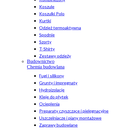
Koszule
Koszulki Polo
Kurtki
Odzież termoaktywna
Spodnie
Szorty
T-Shirty
Zestawy odzieży
Budownictwo
Chemia budowlana
Fugi i silikony
Grunty i impregnaty
Hydroizolacje
Kleje do płytek
Ocieplenia
Preparaty czyszczące i pielęgnacyjne
Uszczelniacze i piany montażowe
Zaprawy budowlane