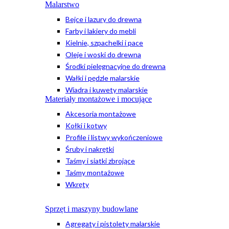
Malarstwo
Bejce i lazury do drewna
Farby i lakiery do mebli
Kielnie, szpachelki i pace
Oleje i woski do drewna
Środki pielęgnacyjne do drewna
Wałki i pędzle malarskie
Wiadra i kuwety malarskie
Materiały montażowe i mocujące
Akcesoria montażowe
Kołki i kotwy
Profile i listwy wykończeniowe
Śruby i nakrętki
Taśmy i siatki zbrojące
Taśmy montażowe
Wkręty
Sprzęt i maszyny budowlane
Agregaty i pistolety malarskie