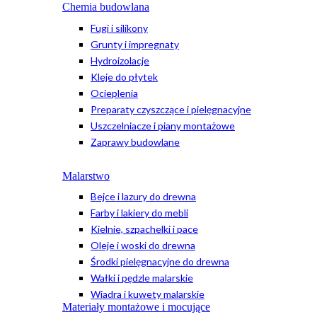
Chemia budowlana
Fugi i silikony
Grunty i impregnaty
Hydroizolacje
Kleje do płytek
Ocieplenia
Preparaty czyszczące i pielęgnacyjne
Uszczelniacze i piany montażowe
Zaprawy budowlane
Malarstwo
Bejce i lazury do drewna
Farby i lakiery do mebli
Kielnie, szpachelki i pace
Oleje i woski do drewna
Środki pielęgnacyjne do drewna
Wałki i pędzle malarskie
Wiadra i kuwety malarskie
Materiały montażowe i mocujące