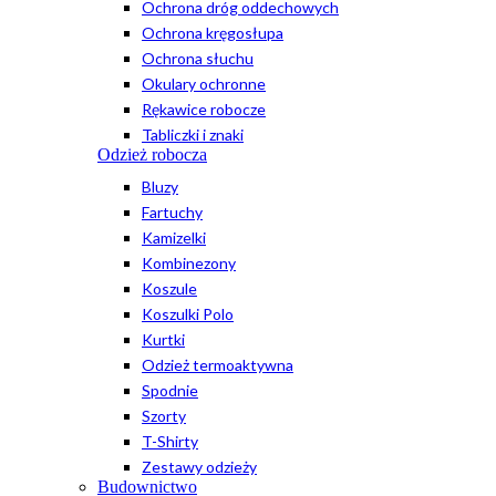
Ochrona dróg oddechowych
Ochrona kręgosłupa
Ochrona słuchu
Okulary ochronne
Rękawice robocze
Tabliczki i znaki
Odzież robocza
Bluzy
Fartuchy
Kamizelki
Kombinezony
Koszule
Koszulki Polo
Kurtki
Odzież termoaktywna
Spodnie
Szorty
T-Shirty
Zestawy odzieży
Budownictwo