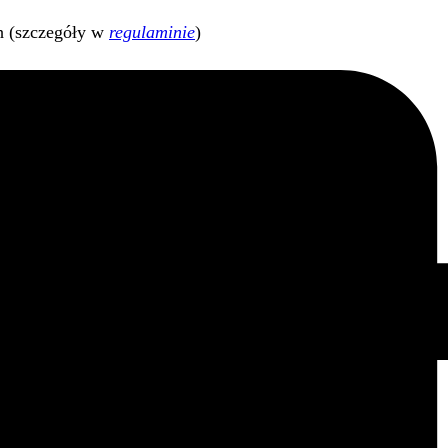
h (szczegóły w
regulaminie
)