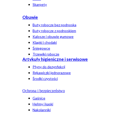
Skarpety
Obuwie
Buty robocze bez podnoska
Buty robocze z podnoskiem
Kalosze i obuwie gumowe
Klapki i chodaki
Śniegowce
Trzewiki robocze
Artykuły higieniczne i serwisowe
Płyny do dezynfekcji
Rękawiczki jednorazowe
Środki czystości
Ochrona i bezpieczeństwo
Gaśnice
Hełmy i kaski
Nakolanniki