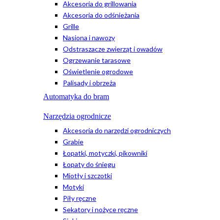
Akcesoria do grillowania
Akcesoria do odśnieżania
Grille
Nasiona i nawozy
Odstraszacze zwierząt i owadów
Ogrzewanie tarasowe
Oświetlenie ogrodowe
Palisady i obrzeża
Automatyka do bram
Narzędzia ogrodnicze
Akcesoria do narzędzi ogrodniczych
Grabie
Łopatki, motyczki, pikowniki
Łopaty do śniegu
Miotły i szczotki
Motyki
Piły ręczne
Sekatory i nożyce ręczne