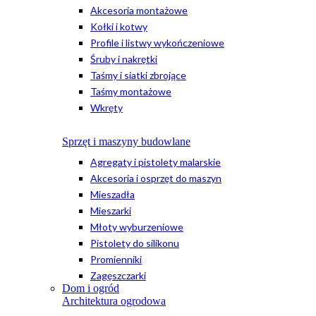
Akcesoria montażowe
Kołki i kotwy
Profile i listwy wykończeniowe
Śruby i nakrętki
Taśmy i siatki zbrojące
Taśmy montażowe
Wkręty
Sprzęt i maszyny budowlane
Agregaty i pistolety malarskie
Akcesoria i osprzęt do maszyn
Mieszadła
Mieszarki
Młoty wyburzeniowe
Pistolety do silikonu
Promienniki
Zagęszczarki
Dom i ogród
Architektura ogrodowa