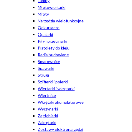
Lampy
Młotowiertarki
Młoty
Narzędzia wielofunkcyjne
Odkurzacze
Opalarki
Piły i przecinarki
Pistolety do kleju
Radia budowlane
Smarownice
Spawarki
Strugi
Szlifierki i polerki
Wiertarki i wkrętarki
Wiertnice
Wkrętaki akumulatorowe
Wyrzynarki
Zagłębiarki
Zakrętarki
Zestawy elektronarzędzi