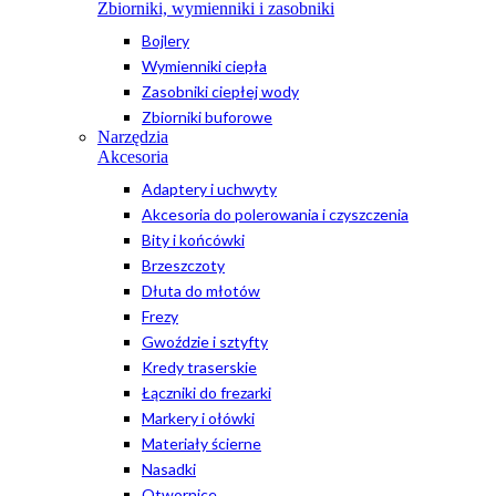
Zbiorniki, wymienniki i zasobniki
Bojlery
Wymienniki ciepła
Zasobniki ciepłej wody
Zbiorniki buforowe
Narzędzia
Akcesoria
Adaptery i uchwyty
Akcesoria do polerowania i czyszczenia
Bity i końcówki
Brzeszczoty
Dłuta do młotów
Frezy
Gwoździe i sztyfty
Kredy traserskie
Łączniki do frezarki
Markery i ołówki
Materiały ścierne
Nasadki
Otwornice