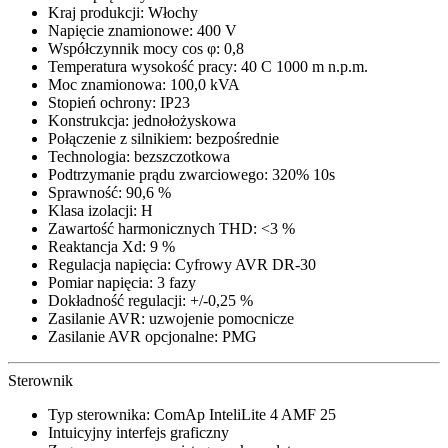
Kraj produkcji: Włochy
Napięcie znamionowe: 400 V
Współczynnik mocy cos φ: 0,8
Temperatura wysokość pracy: 40 C 1000 m n.p.m.
Moc znamionowa: 100,0 kVA
Stopień ochrony: IP23
Konstrukcja: jednołożyskowa
Połączenie z silnikiem: bezpośrednie
Technologia: bezszczotkowa
Podtrzymanie prądu zwarciowego: 320% 10s
Sprawność: 90,6 %
Klasa izolacji: H
Zawartość harmonicznych THD: <3 %
Reaktancja Xd: 9 %
Regulacja napięcia: Cyfrowy AVR DR-30
Pomiar napięcia: 3 fazy
Dokładność regulacji: +/-0,25 %
Zasilanie AVR: uzwojenie pomocnicze
Zasilanie AVR opcjonalne: PMG
Sterownik
Typ sterownika: ComAp InteliLite 4 AMF 25
Intuicyjny interfejs graficzny