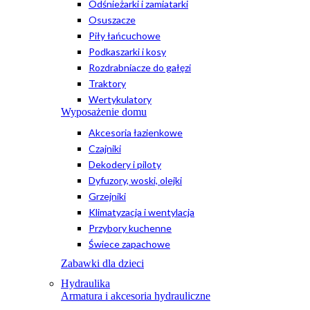
Odśnieżarki i zamiatarki
Osuszacze
Piły łańcuchowe
Podkaszarki i kosy
Rozdrabniacze do gałęzi
Traktory
Wertykulatory
Wyposażenie domu
Akcesoria łazienkowe
Czajniki
Dekodery i piloty
Dyfuzory, woski, olejki
Grzejniki
Klimatyzacja i wentylacja
Przybory kuchenne
Świece zapachowe
Zabawki dla dzieci
Hydraulika
Armatura i akcesoria hydrauliczne