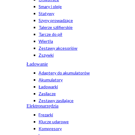
Smary i oleje
Statywy
Szyny prowadzące
Talerze szlifierskie
Tarcze do pił
Wiertła
Zestawy akcesoriów
Zszywki
Ładowanie
Adaptery do akumulatorów
Akumulatory
Ładowarki
Zasilacze
Zestawy zasilające
Elektronarzędzia
Frezarki
Klucze udarowe
Kompresory