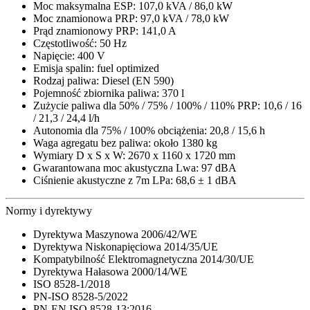
Moc maksymalna ESP: 107,0 kVA / 86,0 kW
Moc znamionowa PRP: 97,0 kVA / 78,0 kW
Prąd znamionowy PRP: 141,0 A
Częstotliwość: 50 Hz
Napięcie: 400 V
Emisja spalin: fuel optimized
Rodzaj paliwa: Diesel (EN 590)
Pojemność zbiornika paliwa: 370 l
Zużycie paliwa dla 50% / 75% / 100% / 110% PRP: 10,6 / 16
/ 21,3 / 24,4 l/h
Autonomia dla 75% / 100% obciążenia: 20,8 / 15,6 h
Waga agregatu bez paliwa: około 1380 kg
Wymiary D x S x W: 2670 x 1160 x 1720 mm
Gwarantowana moc akustyczna Lwa: 97 dBA
Ciśnienie akustyczne z 7m LPa: 68,6 ± 1 dBA
Normy i dyrektywy
Dyrektywa Maszynowa 2006/42/WE
Dyrektywa Niskonapięciowa 2014/35/UE
Kompatybilność Elektromagnetyczna 2014/30/UE
Dyrektywa Hałasowa 2000/14/WE
ISO 8528-1/2018
PN-ISO 8528-5/2022
PN-EN ISO 8528-13:2016