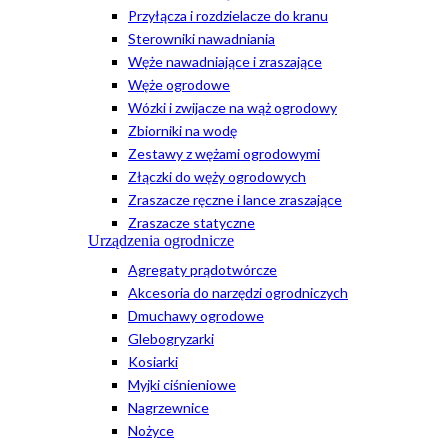
Przyłącza i rozdzielacze do kranu
Sterowniki nawadniania
Węże nawadniające i zraszające
Węże ogrodowe
Wózki i zwijacze na wąż ogrodowy
Zbiorniki na wodę
Zestawy z wężami ogrodowymi
Złączki do węży ogrodowych
Zraszacze ręczne i lance zraszające
Zraszacze statyczne
Urządzenia ogrodnicze
Agregaty prądotwórcze
Akcesoria do narzędzi ogrodniczych
Dmuchawy ogrodowe
Glebogryzarki
Kosiarki
Myjki ciśnieniowe
Nagrzewnice
Nożyce