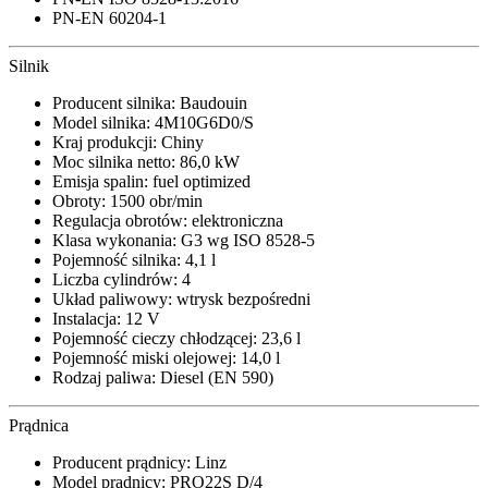
PN-EN 60204-1
Silnik
Producent silnika: Baudouin
Model silnika: 4M10G6D0/S
Kraj produkcji: Chiny
Moc silnika netto: 86,0 kW
Emisja spalin: fuel optimized
Obroty: 1500 obr/min
Regulacja obrotów: elektroniczna
Klasa wykonania: G3 wg ISO 8528-5
Pojemność silnika: 4,1 l
Liczba cylindrów: 4
Układ paliwowy: wtrysk bezpośredni
Instalacja: 12 V
Pojemność cieczy chłodzącej: 23,6 l
Pojemność miski olejowej: 14,0 l
Rodzaj paliwa: Diesel (EN 590)
Prądnica
Producent prądnicy: Linz
Model prądnicy: PRO22S D/4