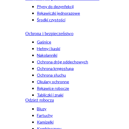
Płyny do dezynfekcji
Rękawiczki jednorazowe
Środki czystości
Ochrona i bezpieczeństwo
Gaśnice
Hełmy i kaski
Nakolanniki
Ochrona dróg oddechowych
Ochrona kręgosłupa
Ochrona słuchu
Okulary ochronne
Rękawice robocze
Tabliczki i znaki
Odzież robocza
Bluzy
Fartuchy
Kamizelki
Kombinezony