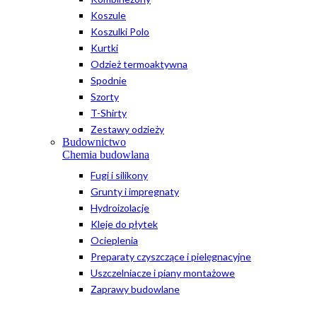
Koszule
Koszulki Polo
Kurtki
Odzież termoaktywna
Spodnie
Szorty
T-Shirty
Zestawy odzieży
Budownictwo
Chemia budowlana
Fugi i silikony
Grunty i impregnaty
Hydroizolacje
Kleje do płytek
Ocieplenia
Preparaty czyszczące i pielęgnacyjne
Uszczelniacze i piany montażowe
Zaprawy budowlane