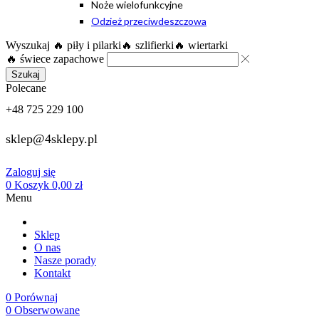
Noże wielofunkcyjne
Odzież przeciwdeszczowa
Wyszukaj
🔥 piły i pilarki
🔥 szlifierki
🔥 wiertarki
🔥 świece zapachowe
Szukaj
Polecane
+48 725 229 100
sklep@4sklepy.pl
Zaloguj się
0
Koszyk
0,00
zł
Menu
Sklep
O nas
Nasze porady
Kontakt
0
Porównaj
0
Obserwowane