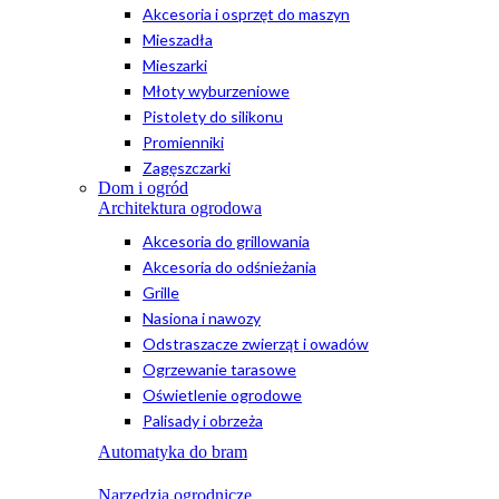
Akcesoria i osprzęt do maszyn
Mieszadła
Mieszarki
Młoty wyburzeniowe
Pistolety do silikonu
Promienniki
Zagęszczarki
Dom i ogród
Architektura ogrodowa
Akcesoria do grillowania
Akcesoria do odśnieżania
Grille
Nasiona i nawozy
Odstraszacze zwierząt i owadów
Ogrzewanie tarasowe
Oświetlenie ogrodowe
Palisady i obrzeża
Automatyka do bram
Narzędzia ogrodnicze