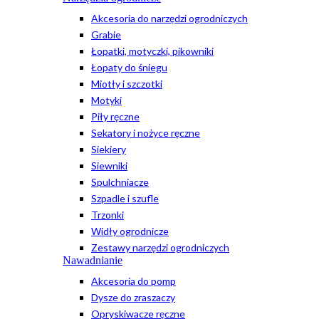
Akcesoria do narzędzi ogrodniczych
Grabie
Łopatki, motyczki, pikowniki
Łopaty do śniegu
Miotły i szczotki
Motyki
Piły ręczne
Sekatory i nożyce ręczne
Siekiery
Siewniki
Spulchniacze
Szpadle i szufle
Trzonki
Widły ogrodnicze
Zestawy narzędzi ogrodniczych
Nawadnianie
Akcesoria do pomp
Dysze do zraszaczy
Opryskiwacze ręczne