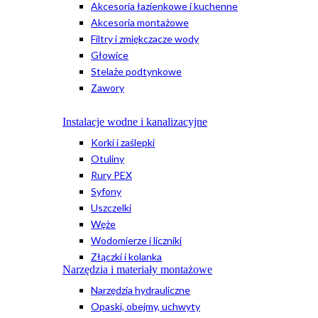
Akcesoria łazienkowe i kuchenne
Akcesoria montażowe
Filtry i zmiękczacze wody
Głowice
Stelaże podtynkowe
Zawory
Instalacje wodne i kanalizacyjne
Korki i zaślepki
Otuliny
Rury PEX
Syfony
Uszczelki
Węże
Wodomierze i liczniki
Złączki i kolanka
Narzędzia i materiały montażowe
Narzędzia hydrauliczne
Opaski, obejmy, uchwyty