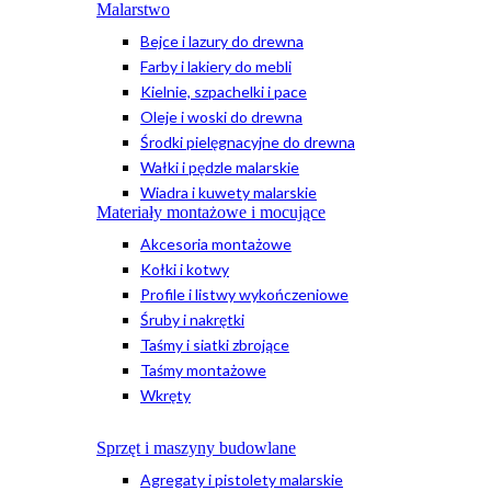
Malarstwo
Bejce i lazury do drewna
Farby i lakiery do mebli
Kielnie, szpachelki i pace
Oleje i woski do drewna
Środki pielęgnacyjne do drewna
Wałki i pędzle malarskie
Wiadra i kuwety malarskie
Materiały montażowe i mocujące
Akcesoria montażowe
Kołki i kotwy
Profile i listwy wykończeniowe
Śruby i nakrętki
Taśmy i siatki zbrojące
Taśmy montażowe
Wkręty
Sprzęt i maszyny budowlane
Agregaty i pistolety malarskie