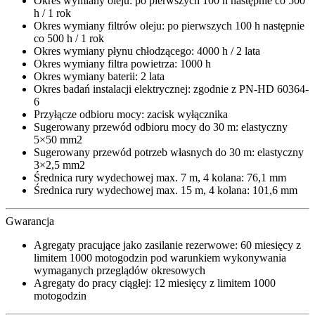
Okres wymiany oleju: po pierwszych 100 h następnie co 500
h / 1 rok
Okres wymiany filtrów oleju: po pierwszych 100 h następnie
co 500 h / 1 rok
Okres wymiany płynu chłodzącego: 4000 h / 2 lata
Okres wymiany filtra powietrza: 1000 h
Okres wymiany baterii: 2 lata
Okres badań instalacji elektrycznej: zgodnie z PN-HD 60364-
6
Przyłącze odbioru mocy: zacisk wyłącznika
Sugerowany przewód odbioru mocy do 30 m: elastyczny
5×50 mm2
Sugerowany przewód potrzeb własnych do 30 m: elastyczny
3×2,5 mm2
Średnica rury wydechowej max. 7 m, 4 kolana: 76,1 mm
Średnica rury wydechowej max. 15 m, 4 kolana: 101,6 mm
Gwarancja
Agregaty pracujące jako zasilanie rezerwowe: 60 miesięcy z
limitem 1000 motogodzin pod warunkiem wykonywania
wymaganych przeglądów okresowych
Agregaty do pracy ciągłej: 12 miesięcy z limitem 1000
motogodzin