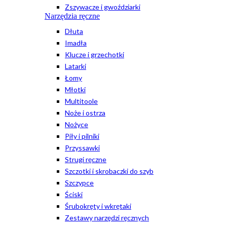
Zszywacze i gwoździarki
Narzędzia ręczne
Dłuta
Imadła
Klucze i grzechotki
Latarki
Łomy
Młotki
Multitoole
Noże i ostrza
Nożyce
Piły i pilniki
Przyssawki
Strugi ręczne
Szczotki i skrobaczki do szyb
Szczypce
Ściski
Śrubokręty i wkrętaki
Zestawy narzędzi ręcznych