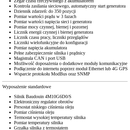
Zegar czasu rzeczywistego z akumulatorem
Kontrola zasilania sieciowego, automatyczny start generatora
Dziennik zdarzeń: do 350 pozycji
Pomiar wartości prądu w 3 fazach
Pomiar wartości napięcia sieci i generatora
Pomiar mocy czynnej, biernej i pozornej
Licznik energii czynnej i biernej generatora
Licznik czasu pracy, liczniki przeglądów
Liczniki wielofunkcyjne do konfiguracji
Pomiar napięcia akumulatora
Pełne zabezpieczenie silnika i prądnicy
Magistrala CAN i port USB
Możliwość doposażenia o dodatkowe moduły komunikacyjne
Podłączenie do internetu poprzez moduł Ethernet lub 4G GPS
Wsparcie protokołu ModBus oraz SNMP
Wyposażenie standardowe
Silnik Baudouin 4M10G6D0/S
Elektroniczny regulator obrotów
Presostat niskiego ciśnienia oleju
Pomiar ciśnienia oleju
Termostat wysokiej temperatury silnika
Pomiar temperatury silnika
Grzałka silnika z termostatem