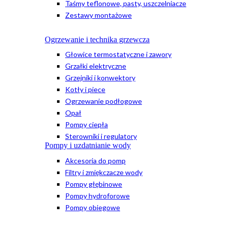
Taśmy teflonowe, pasty, uszczelniacze
Zestawy montażowe
Ogrzewanie i technika grzewcza
Głowice termostatyczne i zawory
Grzałki elektryczne
Grzejniki i konwektory
Kotły i piece
Ogrzewanie podłogowe
Opał
Pompy ciepła
Sterowniki i regulatory
Pompy i uzdatnianie wody
Akcesoria do pomp
Filtry i zmiękczacze wody
Pompy głębinowe
Pompy hydroforowe
Pompy obiegowe