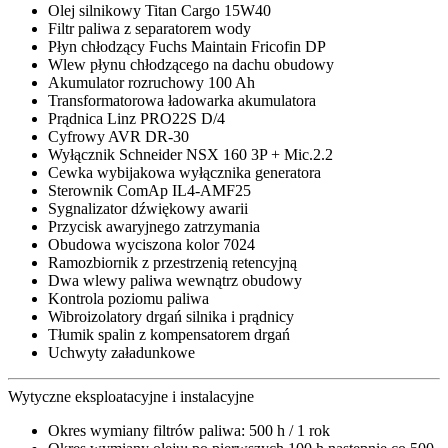
Olej silnikowy Titan Cargo 15W40
Filtr paliwa z separatorem wody
Płyn chłodzący Fuchs Maintain Fricofin DP
Wlew płynu chłodzącego na dachu obudowy
Akumulator rozruchowy 100 Ah
Transformatorowa ładowarka akumulatora
Prądnica Linz PRO22S D/4
Cyfrowy AVR DR-30
Wyłącznik Schneider NSX 160 3P + Mic.2.2
Cewka wybijakowa wyłącznika generatora
Sterownik ComAp IL4-AMF25
Sygnalizator dźwiękowy awarii
Przycisk awaryjnego zatrzymania
Obudowa wyciszona kolor 7024
Ramozbiornik z przestrzenią retencyjną
Dwa wlewy paliwa wewnątrz obudowy
Kontrola poziomu paliwa
Wibroizolatory drgań silnika i prądnicy
Tłumik spalin z kompensatorem drgań
Uchwyty załadunkowe
Wytyczne eksploatacyjne i instalacyjne
Okres wymiany filtrów paliwa: 500 h / 1 rok