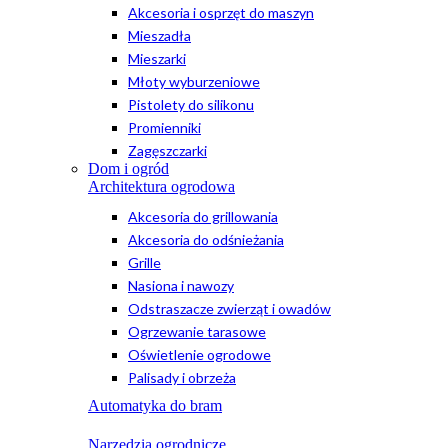
Akcesoria i osprzęt do maszyn
Mieszadła
Mieszarki
Młoty wyburzeniowe
Pistolety do silikonu
Promienniki
Zagęszczarki
Dom i ogród
Architektura ogrodowa
Akcesoria do grillowania
Akcesoria do odśnieżania
Grille
Nasiona i nawozy
Odstraszacze zwierząt i owadów
Ogrzewanie tarasowe
Oświetlenie ogrodowe
Palisady i obrzeża
Automatyka do bram
Narzędzia ogrodnicze