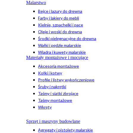
Malarstwo
Bejce i lazury do drewna
Farby i lakiery do mebli
Kielnie, szpachelki i pace
Oleje i woski do drewna
Środki pielęgnacyjne do drewna
Wałki i pędzle malarskie
Wiadra i kuwety malarskie
Materiały montażowe i mocujące
Akcesoria montażowe
Kołki i kotwy
Profile i listwy wykończeniowe
Śruby i nakrętki
Taśmy i siatki zbrojące
Taśmy montażowe
Wkręty
Sprzęt i maszyny budowlane
Agregaty i pistolety malarskie