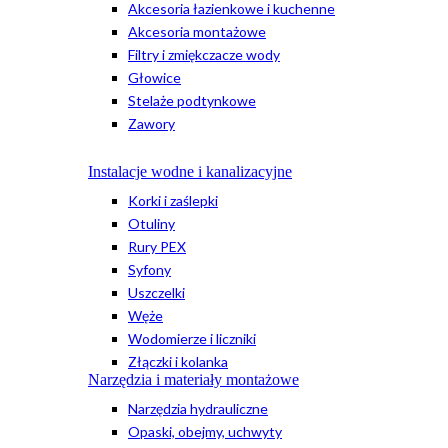
Akcesoria łazienkowe i kuchenne
Akcesoria montażowe
Filtry i zmiękczacze wody
Głowice
Stelaże podtynkowe
Zawory
Instalacje wodne i kanalizacyjne
Korki i zaślepki
Otuliny
Rury PEX
Syfony
Uszczelki
Węże
Wodomierze i liczniki
Złączki i kolanka
Narzędzia i materiały montażowe
Narzędzia hydrauliczne
Opaski, obejmy, uchwyty