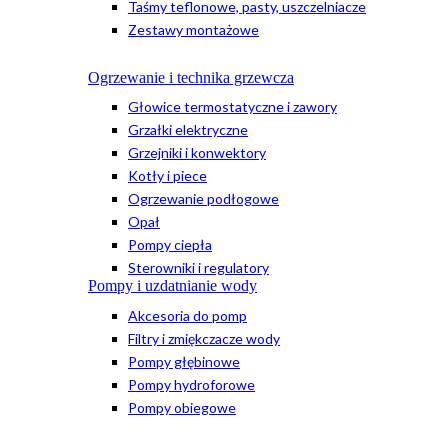
Taśmy teflonowe, pasty, uszczelniacze
Zestawy montażowe
Ogrzewanie i technika grzewcza
Głowice termostatyczne i zawory
Grzałki elektryczne
Grzejniki i konwektory
Kotły i piece
Ogrzewanie podłogowe
Opał
Pompy ciepła
Sterowniki i regulatory
Pompy i uzdatnianie wody
Akcesoria do pomp
Filtry i zmiękczacze wody
Pompy głębinowe
Pompy hydroforowe
Pompy obiegowe