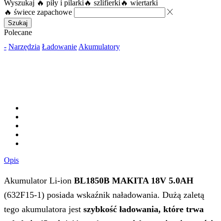
Wyszukaj
🔥 piły i pilarki
🔥 szlifierki
🔥 wiertarki
🔥 świece zapachowe
Szukaj
Polecane
-
Narzędzia
Ładowanie
Akumulatory
Opis
Akumulator Li-ion
BL1850B MAKITA 18V 5.0AH
(632F15-1) posiada wskaźnik naładowania. Dużą zaletą
tego akumulatora jest
szybkość ładowania, które trwa