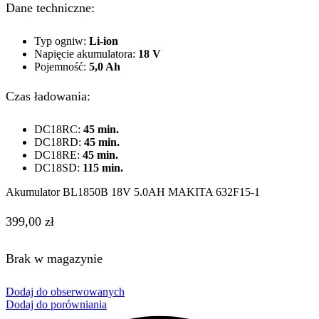
Dane techniczne:
Typ ogniw:
Li-ion
Napięcie akumulatora:
18 V
Pojemność:
5,0 Ah
Czas ładowania:
DC18RC:
45 min.
DC18RD:
45 min.
DC18RE:
45 min.
DC18SD:
115 min.
Akumulator BL1850B 18V 5.0AH MAKITA 632F15-1
399,00
zł
Brak w magazynie
Dodaj do obserwowanych
Dodaj do porówniania