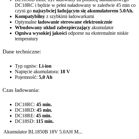
DC18RC i będzie w pełni naładowany w zaledwie 45 min co
czyni go
najszybciej ładującym się akumulatorem 5.0Ah.
Kompatybilny
z szybkimi ładowarkami
Optymalne
ładowanie sterowane elektronicznie
Wbudowany układ zabezpieczający
akumulator
Ogniwa wysokiej jakości
odporne na ekstremalnie niskie
temperatury
Dane techniczne:
Typ ogniw:
Li-ion
Napięcie akumulatora:
18 V
Pojemność:
5,0 Ah
Czas ładowania:
DC18RC:
45 min.
DC18RD:
45 min.
DC18RE:
45 min.
DC18SD:
115 min.
Akumulator BL1850B 18V 5.0AH M...