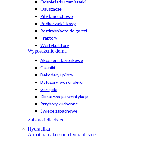
Odśnieżarki i zamiatarki
Osuszacze
Piły łańcuchowe
Podkaszarki i kosy
Rozdrabniacze do gałęzi
Traktory
Wertykulatory
Wyposażenie domu
Akcesoria łazienkowe
Czajniki
Dekodery i piloty
Dyfuzory, woski, olejki
Grzejniki
Klimatyzacja i wentylacja
Przybory kuchenne
Świece zapachowe
Zabawki dla dzieci
Hydraulika
Armatura i akcesoria hydrauliczne