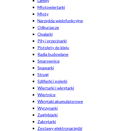
Lampy
Młotowiertarki
Młoty
Narzędzia wielofunkcyjne
Odkurzacze
Opalarki
Piły i przecinarki
Pistolety do kleju
Radia budowlane
Smarownice
Spawarki
Strugi
Szlifierki i polerki
Wiertarki i wkrętarki
Wiertnice
Wkrętaki akumulatorowe
Wyrzynarki
Zagłębiarki
Zakrętarki
Zestawy elektronarzędzi