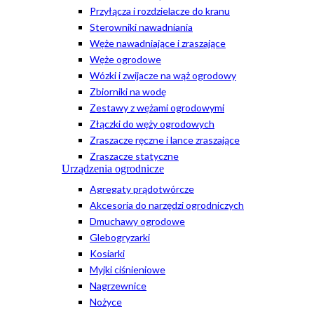
Przyłącza i rozdzielacze do kranu
Sterowniki nawadniania
Węże nawadniające i zraszające
Węże ogrodowe
Wózki i zwijacze na wąż ogrodowy
Zbiorniki na wodę
Zestawy z wężami ogrodowymi
Złączki do węży ogrodowych
Zraszacze ręczne i lance zraszające
Zraszacze statyczne
Urządzenia ogrodnicze
Agregaty prądotwórcze
Akcesoria do narzędzi ogrodniczych
Dmuchawy ogrodowe
Glebogryzarki
Kosiarki
Myjki ciśnieniowe
Nagrzewnice
Nożyce