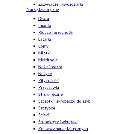
Zszywacze i gwoździarki
Narzędzia ręczne
Dłuta
Imadła
Klucze i grzechotki
Latarki
Łomy
Młotki
Multitoole
Noże i ostrza
Nożyce
Piły i pilniki
Przyssawki
Strugi ręczne
Szczotki i skrobaczki do szyb
Szczypce
Ściski
Śrubokręty i wkrętaki
Zestawy narzędzi ręcznych