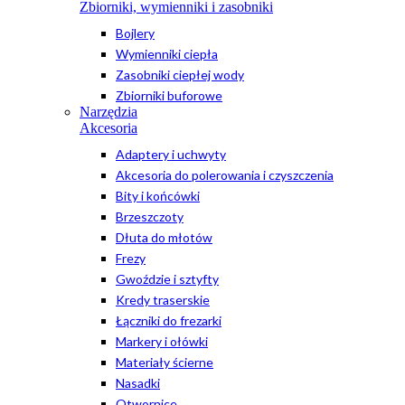
Zbiorniki, wymienniki i zasobniki
Bojlery
Wymienniki ciepła
Zasobniki ciepłej wody
Zbiorniki buforowe
Narzędzia
Akcesoria
Adaptery i uchwyty
Akcesoria do polerowania i czyszczenia
Bity i końcówki
Brzeszczoty
Dłuta do młotów
Frezy
Gwoździe i sztyfty
Kredy traserskie
Łączniki do frezarki
Markery i ołówki
Materiały ścierne
Nasadki
Otwornice