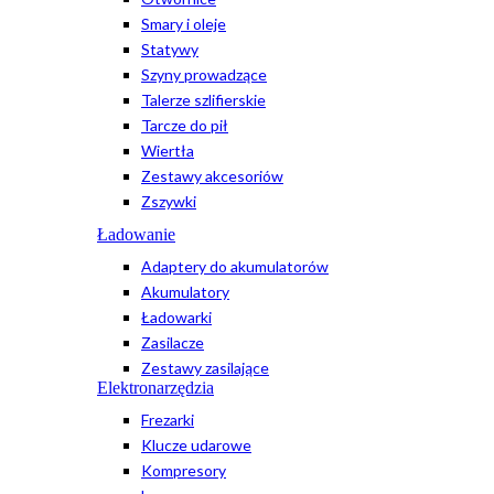
Smary i oleje
Statywy
Szyny prowadzące
Talerze szlifierskie
Tarcze do pił
Wiertła
Zestawy akcesoriów
Zszywki
Ładowanie
Adaptery do akumulatorów
Akumulatory
Ładowarki
Zasilacze
Zestawy zasilające
Elektronarzędzia
Frezarki
Klucze udarowe
Kompresory