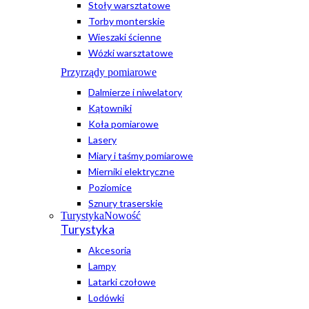
Stoły warsztatowe
Torby monterskie
Wieszaki ścienne
Wózki warsztatowe
Przyrządy pomiarowe
Dalmierze i niwelatory
Kątowniki
Koła pomiarowe
Lasery
Miary i taśmy pomiarowe
Mierniki elektryczne
Poziomice
Sznury traserskie
Turystyka
Nowość
Turystyka
Akcesoria
Lampy
Latarki czołowe
Lodówki