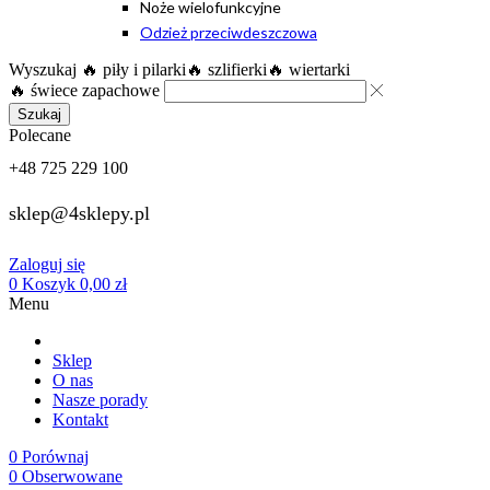
Noże wielofunkcyjne
Odzież przeciwdeszczowa
Wyszukaj
🔥 piły i pilarki
🔥 szlifierki
🔥 wiertarki
🔥 świece zapachowe
Szukaj
Polecane
+48 725 229 100
sklep@4sklepy.pl
Zaloguj się
0
Koszyk
0,00
zł
Menu
Sklep
O nas
Nasze porady
Kontakt
0
Porównaj
0
Obserwowane