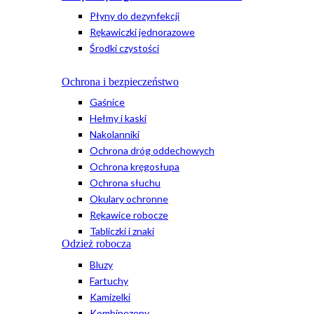
Płyny do dezynfekcji
Rękawiczki jednorazowe
Środki czystości
Ochrona i bezpieczeństwo
Gaśnice
Hełmy i kaski
Nakolanniki
Ochrona dróg oddechowych
Ochrona kręgosłupa
Ochrona słuchu
Okulary ochronne
Rękawice robocze
Tabliczki i znaki
Odzież robocza
Bluzy
Fartuchy
Kamizelki
Kombinezony