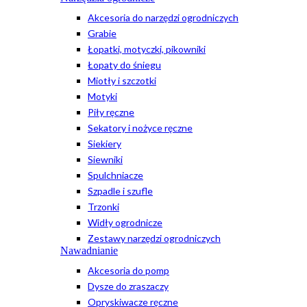
Akcesoria do narzędzi ogrodniczych
Grabie
Łopatki, motyczki, pikowniki
Łopaty do śniegu
Miotły i szczotki
Motyki
Piły ręczne
Sekatory i nożyce ręczne
Siekiery
Siewniki
Spulchniacze
Szpadle i szufle
Trzonki
Widły ogrodnicze
Zestawy narzędzi ogrodniczych
Nawadnianie
Akcesoria do pomp
Dysze do zraszaczy
Opryskiwacze ręczne