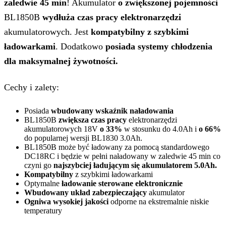
zaledwie 45 min
! Akumulator
o zwiększonej pojemności
BL1850B
wydłuża czas pracy elektronarzędzi
akumulatorowych. Jest
kompatybilny z szybkimi
ładowarkami
. Dodatkowo
posiada systemy chłodzenia
dla maksymalnej żywotności.
Cechy i zalety:
Posiada
wbudowany wskaźnik naładowania
BL1850B
zwiększa czas pracy
elektronarzędzi
akumulatorowych 18V
o 33%
w stosunku do 4.0Ah i
o 66%
do popularnej wersji BL1830 3.0Ah.
BL1850B może być ładowany za pomocą standardowego
DC18RC i będzie w pełni naładowany w zaledwie 45 min co
czyni go
najszybciej ładującym się akumulatorem 5.0Ah.
Kompatybilny
z szybkimi ładowarkami
Optymalne
ładowanie sterowane elektronicznie
Wbudowany układ zabezpieczający
akumulator
Ogniwa wysokiej jakości
odporne na ekstremalnie niskie
temperatury