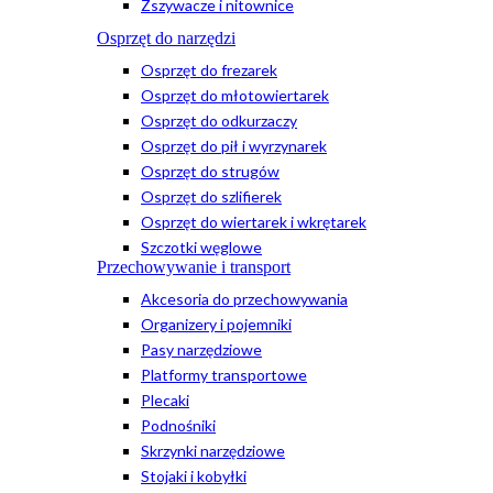
Zszywacze i nitownice
Osprzęt do narzędzi
Osprzęt do frezarek
Osprzęt do młotowiertarek
Osprzęt do odkurzaczy
Osprzęt do pił i wyrzynarek
Osprzęt do strugów
Osprzęt do szlifierek
Osprzęt do wiertarek i wkrętarek
Szczotki węglowe
Przechowywanie i transport
Akcesoria do przechowywania
Organizery i pojemniki
Pasy narzędziowe
Platformy transportowe
Plecaki
Podnośniki
Skrzynki narzędziowe
Stojaki i kobyłki