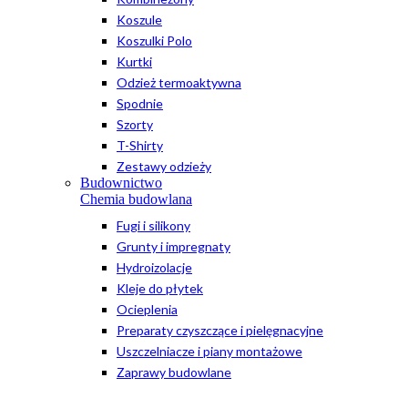
Koszule
Koszulki Polo
Kurtki
Odzież termoaktywna
Spodnie
Szorty
T-Shirty
Zestawy odzieży
Budownictwo
Chemia budowlana
Fugi i silikony
Grunty i impregnaty
Hydroizolacje
Kleje do płytek
Ocieplenia
Preparaty czyszczące i pielęgnacyjne
Uszczelniacze i piany montażowe
Zaprawy budowlane