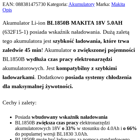
EAN:
088381475730
Kategoria:
Akumulatory
Marka:
Makita
Opis
Akumulator Li-ion
BL1850B MAKITA 18V 5.0AH
(632F15-1) posiada wskaźnik naładowania. Dużą zaletą
tego akumulatora jest
szybkość ładowania, które trwa
zaledwie 45 min
! Akumulator
o zwiększonej pojemności
BL1850B
wydłuża czas pracy elektronarzędzi
akumulatorowych. Jest
kompatybilny z szybkimi
ładowarkami
. Dodatkowo
posiada systemy chłodzenia
dla maksymalnej żywotności.
Cechy i zalety:
Posiada
wbudowany wskaźnik naładowania
BL1850B
zwiększa czas pracy
elektronarzędzi
akumulatorowych 18V
o 33%
w stosunku do 4.0Ah i
o 66%
do popularnej wersji BL1830 3.0Ah.
BL1850B może być ładowany za pomocą standardowego