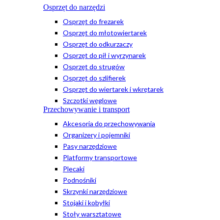
Osprzęt do narzędzi
Osprzęt do frezarek
Osprzęt do młotowiertarek
Osprzęt do odkurzaczy
Osprzęt do pił i wyrzynarek
Osprzęt do strugów
Osprzęt do szlifierek
Osprzęt do wiertarek i wkrętarek
Szczotki węglowe
Przechowywanie i transport
Akcesoria do przechowywania
Organizery i pojemniki
Pasy narzędziowe
Platformy transportowe
Plecaki
Podnośniki
Skrzynki narzędziowe
Stojaki i kobyłki
Stoły warsztatowe