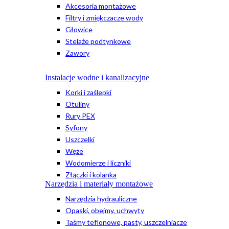
Akcesoria montażowe
Filtry i zmiękczacze wody
Głowice
Stelaże podtynkowe
Zawory
Instalacje wodne i kanalizacyjne
Korki i zaślepki
Otuliny
Rury PEX
Syfony
Uszczelki
Węże
Wodomierze i liczniki
Złączki i kolanka
Narzędzia i materiały montażowe
Narzędzia hydrauliczne
Opaski, obejmy, uchwyty
Taśmy teflonowe, pasty, uszczelniacze