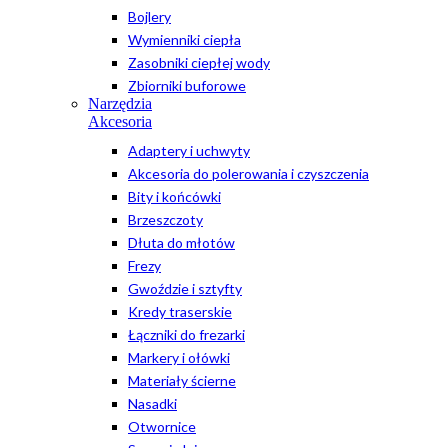
Bojlery
Wymienniki ciepła
Zasobniki ciepłej wody
Zbiorniki buforowe
Narzędzia
Akcesoria
Adaptery i uchwyty
Akcesoria do polerowania i czyszczenia
Bity i końcówki
Brzeszczoty
Dłuta do młotów
Frezy
Gwoździe i sztyfty
Kredy traserskie
Łączniki do frezarki
Markery i ołówki
Materiały ścierne
Nasadki
Otwornice