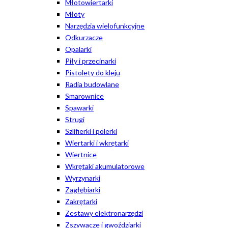
Młotowiertarki
Młoty
Narzędzia wielofunkcyjne
Odkurzacze
Opalarki
Piły i przecinarki
Pistolety do kleju
Radia budowlane
Smarownice
Spawarki
Strugi
Szlifierki i polerki
Wiertarki i wkrętarki
Wiertnice
Wkrętaki akumulatorowe
Wyrzynarki
Zagłębiarki
Zakrętarki
Zestawy elektronarzędzi
Zszywacze i gwoździarki