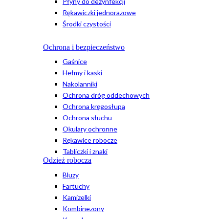
Płyny do dezynfekcji
Rękawiczki jednorazowe
Środki czystości
Ochrona i bezpieczeństwo
Gaśnice
Hełmy i kaski
Nakolanniki
Ochrona dróg oddechowych
Ochrona kręgosłupa
Ochrona słuchu
Okulary ochronne
Rękawice robocze
Tabliczki i znaki
Odzież robocza
Bluzy
Fartuchy
Kamizelki
Kombinezony