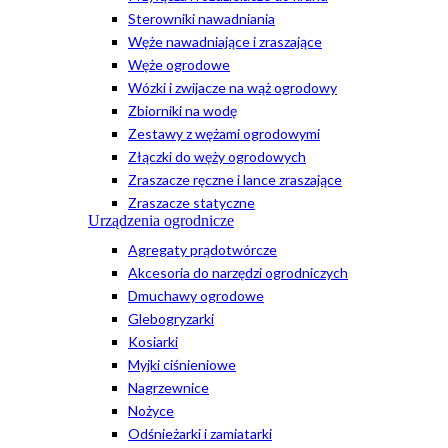
Sterowniki nawadniania
Węże nawadniające i zraszające
Węże ogrodowe
Wózki i zwijacze na wąż ogrodowy
Zbiorniki na wodę
Zestawy z wężami ogrodowymi
Złączki do węży ogrodowych
Zraszacze ręczne i lance zraszające
Zraszacze statyczne
Urządzenia ogrodnicze
Agregaty prądotwórcze
Akcesoria do narzędzi ogrodniczych
Dmuchawy ogrodowe
Glebogryzarki
Kosiarki
Myjki ciśnieniowe
Nagrzewnice
Nożyce
Odśnieżarki i zamiatarki