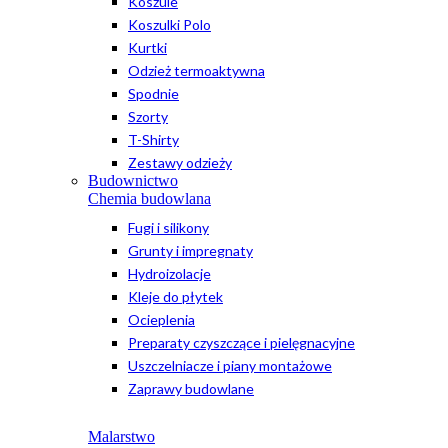
Koszule
Koszulki Polo
Kurtki
Odzież termoaktywna
Spodnie
Szorty
T-Shirty
Zestawy odzieży
Budownictwo
Chemia budowlana
Fugi i silikony
Grunty i impregnaty
Hydroizolacje
Kleje do płytek
Ocieplenia
Preparaty czyszczące i pielęgnacyjne
Uszczelniacze i piany montażowe
Zaprawy budowlane
Malarstwo