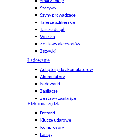
Smary i oleje
Statywy
Szyny prowadzące
Talerze szlifierskie
Tarcze do pił
Wiertła
Zestawy akcesoriów
Zszywki
Ładowanie
Adaptery do akumulatorów
Akumulatory
Ładowarki
Zasilacze
Zestawy zasilające
Elektronarzędzia
Frezarki
Klucze udarowe
Kompresory
Lampy