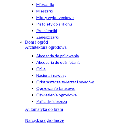
Mieszadła
Mieszarki
Młoty wyburzeniowe
Pistolety do silikonu
Promienniki
Zagęszczarki
Dom i ogród
Architektura ogrodowa
Akcesoria do grillowania
Akcesoria do odśnieżania
Grille
Nasiona i nawozy
Odstraszacze zwierząt i owadów
Ogrzewanie tarasowe
Oświetlenie ogrodowe
Palisady i obrzeża
Automatyka do bram
Narzędzia ogrodnicze