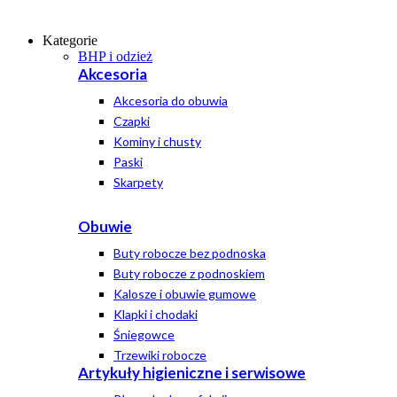
Kategorie
BHP i odzież
Akcesoria
Akcesoria do obuwia
Czapki
Kominy i chusty
Paski
Skarpety
Obuwie
Buty robocze bez podnoska
Buty robocze z podnoskiem
Kalosze i obuwie gumowe
Klapki i chodaki
Śniegowce
Trzewiki robocze
Artykuły higieniczne i serwisowe