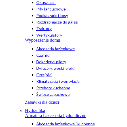
Osuszacze
Piły łańcuchowe
Podkaszarki i kosy
Rozdrabniacze do gałęzi
Traktory
Wertykulatory
Wyposażenie domu
Akcesoria łazienkowe
Czajniki
Dekodery i piloty
Dyfuzory, woski, olejki
Grzejniki
Klimatyzacja i wentylacja
Przybory kuchenne
Świece zapachowe
Zabawki dla dzieci
Hydraulika
Armatura i akcesoria hydrauliczne
Akcesoria łazienkowe i kuchenne