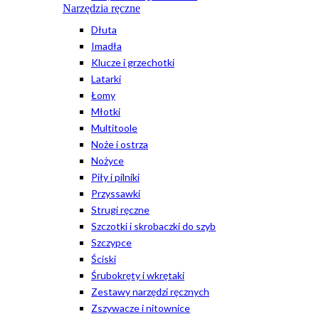
Narzędzia ręczne
Dłuta
Imadła
Klucze i grzechotki
Latarki
Łomy
Młotki
Multitoole
Noże i ostrza
Nożyce
Piły i pilniki
Przyssawki
Strugi ręczne
Szczotki i skrobaczki do szyb
Szczypce
Ściski
Śrubokręty i wkrętaki
Zestawy narzędzi ręcznych
Zszywacze i nitownice