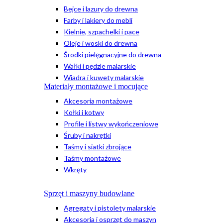
Bejce i lazury do drewna
Farby i lakiery do mebli
Kielnie, szpachelki i pace
Oleje i woski do drewna
Środki pielęgnacyjne do drewna
Wałki i pędzle malarskie
Wiadra i kuwety malarskie
Materiały montażowe i mocujące
Akcesoria montażowe
Kołki i kotwy
Profile i listwy wykończeniowe
Śruby i nakrętki
Taśmy i siatki zbrojące
Taśmy montażowe
Wkręty
Sprzęt i maszyny budowlane
Agregaty i pistolety malarskie
Akcesoria i osprzęt do maszyn