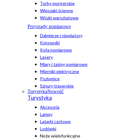
Torby monterskie
Wieszaki ścienne
Wózki warsztatowe
Przyrządy pomiarowe
Dalmierze i niwelatory
Kątowniki
Koła pomiarowe
Lasery
Miary i taśmy pomiarowe
Mierniki elektryczne
Poziomice
Sznury traserskie
Turystyka
Nowość
Turystyka
Akcesoria
Lampy
Latarki czołowe
Lodówki
Noże wielofunkcyjne