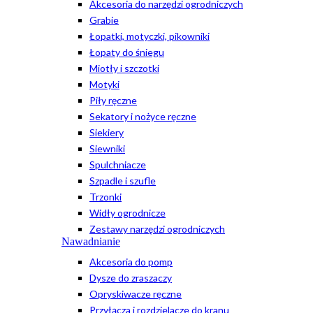
Akcesoria do narzędzi ogrodniczych
Grabie
Łopatki, motyczki, pikowniki
Łopaty do śniegu
Miotły i szczotki
Motyki
Piły ręczne
Sekatory i nożyce ręczne
Siekiery
Siewniki
Spulchniacze
Szpadle i szufle
Trzonki
Widły ogrodnicze
Zestawy narzędzi ogrodniczych
Nawadnianie
Akcesoria do pomp
Dysze do zraszaczy
Opryskiwacze ręczne
Przyłącza i rozdzielacze do kranu