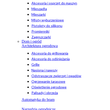
Akcesoria i osprzęt do maszyn
Mieszadła
Mieszarki
Młoty wyburzeniowe
Pistolety do silikonu
Promienniki
Zagęszczarki
Dom i ogród
Architektura ogrodowa
Akcesoria do grillowania
Akcesoria do odśnieżania
Grille
Nasiona i nawozy
Odstraszacze zwierząt i owadów
Ogrzewanie tarasowe
Oświetlenie ogrodowe
Palisady i obrzeża
Automatyka do bram
Narzędzia ogrodnicze