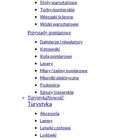
Stoły warsztatowe
Torby monterskie
Wieszaki ścienne
Wózki warsztatowe
Przyrządy pomiarowe
Dalmierze i niwelatory
Kątowniki
Koła pomiarowe
Lasery
Miary i taśmy pomiarowe
Mierniki elektryczne
Poziomice
Sznury traserskie
Turystyka
Nowość
Turystyka
Akcesoria
Lampy
Latarki czołowe
Lodówki