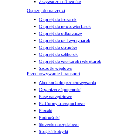
Zszywacze i nitownice
Osprzęt do narzędzi
Osprzęt do frezarek
Osprzęt do młotowiertarek
Osprzęt do odkurzaczy
Osprzęt do pił i wyrzynarek
Osprzęt do strugów
Osprzęt do szlifierek
Osprzęt do wiertarek i wkrętarek
Szczotki węglowe
Przechowywanie i transport
Akcesoria do przechowywania
Organizery i pojemniki
Pasy narzędziowe
Platformy transportowe
Plecaki
Podnośniki
Skrzynki narzędziowe
Stojaki i kobyłki