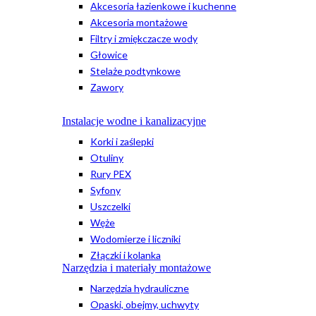
Akcesoria łazienkowe i kuchenne
Akcesoria montażowe
Filtry i zmiękczacze wody
Głowice
Stelaże podtynkowe
Zawory
Instalacje wodne i kanalizacyjne
Korki i zaślepki
Otuliny
Rury PEX
Syfony
Uszczelki
Węże
Wodomierze i liczniki
Złączki i kolanka
Narzędzia i materiały montażowe
Narzędzia hydrauliczne
Opaski, obejmy, uchwyty