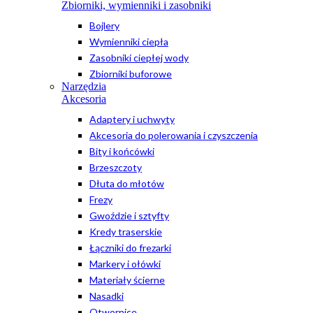
Zbiorniki, wymienniki i zasobniki
Bojlery
Wymienniki ciepła
Zasobniki ciepłej wody
Zbiorniki buforowe
Narzędzia
Akcesoria
Adaptery i uchwyty
Akcesoria do polerowania i czyszczenia
Bity i końcówki
Brzeszczoty
Dłuta do młotów
Frezy
Gwoździe i sztyfty
Kredy traserskie
Łączniki do frezarki
Markery i ołówki
Materiały ścierne
Nasadki
Otwornice