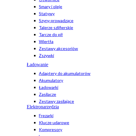
Smary i oleje
Statywy
Szyny prowadzące
Talerze szlifierskie
Tarcze do pił
Wiertła
Zestawy akcesoriów
Zszywki
Ładowanie
Adaptery do akumulatorów
Akumulatory
Ładowarki
Zasilacze
Zestawy zasilające
Elektronarzędzia
Frezarki
Klucze udarowe
Kompresory