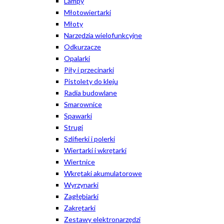
Lampy
Młotowiertarki
Młoty
Narzędzia wielofunkcyjne
Odkurzacze
Opalarki
Piły i przecinarki
Pistolety do kleju
Radia budowlane
Smarownice
Spawarki
Strugi
Szlifierki i polerki
Wiertarki i wkrętarki
Wiertnice
Wkrętaki akumulatorowe
Wyrzynarki
Zagłębiarki
Zakrętarki
Zestawy elektronarzędzi