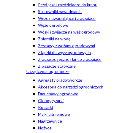
Przyłącza i rozdzielacze do kranu
Sterowniki nawadniania
Węże nawadniające i zraszające
Węże ogrodowe
Wózki i zwijacze na wąż ogrodowy
Zbiorniki na wodę
Zestawy z wężami ogrodowymi
Złączki do węży ogrodowych
Zraszacze ręczne i lance zraszające
Zraszacze statyczne
Urządzenia ogrodnicze
Agregaty prądotwórcze
Akcesoria do narzędzi ogrodniczych
Dmuchawy ogrodowe
Glebogryzarki
Kosiarki
Myjki ciśnieniowe
Nagrzewnice
Nożyce