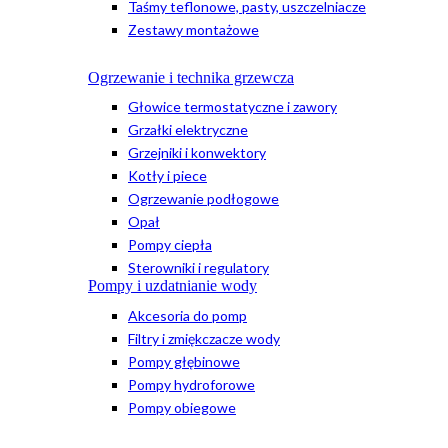
Taśmy teflonowe, pasty, uszczelniacze
Zestawy montażowe
Ogrzewanie i technika grzewcza
Głowice termostatyczne i zawory
Grzałki elektryczne
Grzejniki i konwektory
Kotły i piece
Ogrzewanie podłogowe
Opał
Pompy ciepła
Sterowniki i regulatory
Pompy i uzdatnianie wody
Akcesoria do pomp
Filtry i zmiękczacze wody
Pompy głębinowe
Pompy hydroforowe
Pompy obiegowe