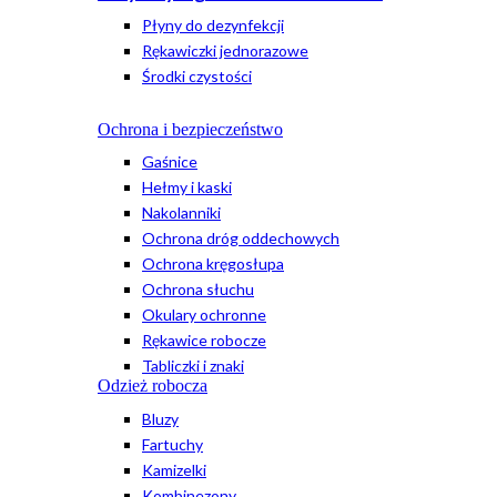
Płyny do dezynfekcji
Rękawiczki jednorazowe
Środki czystości
Ochrona i bezpieczeństwo
Gaśnice
Hełmy i kaski
Nakolanniki
Ochrona dróg oddechowych
Ochrona kręgosłupa
Ochrona słuchu
Okulary ochronne
Rękawice robocze
Tabliczki i znaki
Odzież robocza
Bluzy
Fartuchy
Kamizelki
Kombinezony