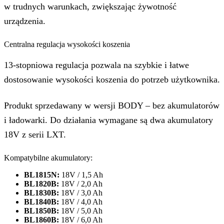
w trudnych warunkach, zwiększając żywotność
urządzenia.
Centralna regulacja wysokości koszenia
13-stopniowa regulacja pozwala na szybkie i łatwe
dostosowanie wysokości koszenia do potrzeb użytkownika.
Produkt sprzedawany w wersji BODY – bez akumulatorów
i ładowarki. Do działania wymagane są dwa akumulatory
18V z serii LXT.
Kompatybilne akumulatory:
BL1815N:
18V / 1,5 Ah
BL1820B:
18V / 2,0 Ah
BL1830B:
18V / 3,0 Ah
BL1840B:
18V / 4,0 Ah
BL1850B:
18V / 5,0 Ah
BL1860B:
18V / 6,0 Ah