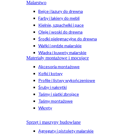
Malarstwo
Bejce i lazury do drewna
Farby i lakiery do mebli
Kielnie, szpachelki i pace
Oleje i woski do drewna
Środki pielęgnacyjne do drewna
Wałki i pędzle malarskie
Wiadra i kuwety malarskie
Materiały montażowe i mocujące
Akcesoria montażowe
Kołki i kotwy
Profile i listwy wykończeniowe
Śruby i nakrętki
Taśmy i siatki zbrojące
Taśmy montażowe
Wkręty
Sprzęt i maszyny budowlane
Agregaty i pistolety malarskie