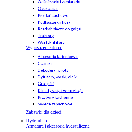
Odśnieżarki i zamiatarki
Osuszacze
Piły łańcuchowe
Podkaszarki i kosy
Rozdrabniacze do gałęzi
Traktory
Wertykulatory
Wyposażenie domu
Akcesoria łazienkowe
Czajniki
Dekodery i piloty
Dyfuzory, woski, olejki
Grzejniki
Klimatyzacja i wentylacja
Przybory kuchenne
Świece zapachowe
Zabawki dla dzieci
Hydraulika
Armatura i akcesoria hydrauliczne