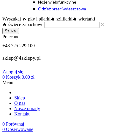
Noże wielofunkcyjne
Odzież przeciwdeszczowa
Wyszukaj
🔥 piły i pilarki
🔥 szlifierki
🔥 wiertarki
🔥 świece zapachowe
Szukaj
Polecane
+48 725 229 100
sklep@4sklepy.pl
Zaloguj się
0
Koszyk
0,00
zł
Menu
Sklep
O nas
Nasze porady
Kontakt
0
Porównaj
0
Obserwowane