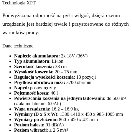
Technologia XPT
Podwyższona odporność na pył i wilgoć, dzięki czemu
urządzenie jest bardziej trwałe i przystosowane do różnych
warunków pracy.
Dane techniczne
Napięcie akumulatora:
2x 18V (36V)
Typ akumulatora:
Li-ion
Szerokość koszenia:
38 cm
Wysokość koszenia:
20 – 75 mm
Regulacja wysokości koszenia:
13 pozycji
Prędkość obrotowa noża:
3700 obr/min
Napęd:
posuw ręczny
Pojemność kosza:
40 l
Powierzchnia koszenia na jednym ładowaniu:
do 560 m²
(z akumulatorami 6.0Ah)
Waga urządzenia:
16,2 – 16,9 kg
Wymiary (D x S x W):
1380-1410 x 450 x 985-1005 mm
Wymiary po złożeniu:
860 x 450 x 475 mm
Poziom hałasu:
91 dB(A)
Poziom wibracji:
≤ 2,5 m/s²