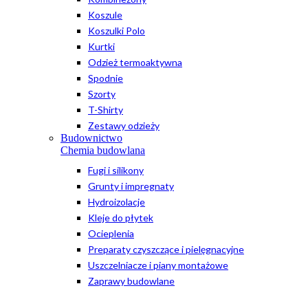
Koszule
Koszulki Polo
Kurtki
Odzież termoaktywna
Spodnie
Szorty
T-Shirty
Zestawy odzieży
Budownictwo
Chemia budowlana
Fugi i silikony
Grunty i impregnaty
Hydroizolacje
Kleje do płytek
Ocieplenia
Preparaty czyszczące i pielęgnacyjne
Uszczelniacze i piany montażowe
Zaprawy budowlane