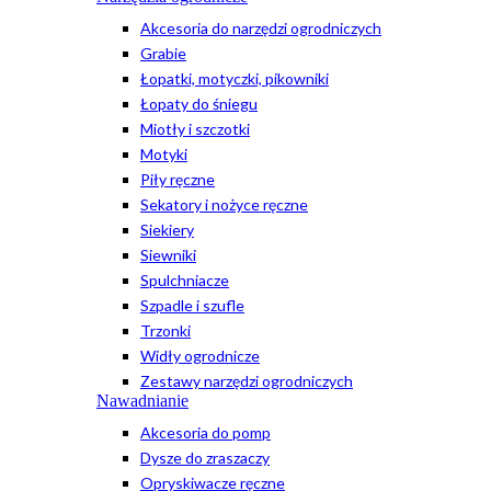
Akcesoria do narzędzi ogrodniczych
Grabie
Łopatki, motyczki, pikowniki
Łopaty do śniegu
Miotły i szczotki
Motyki
Piły ręczne
Sekatory i nożyce ręczne
Siekiery
Siewniki
Spulchniacze
Szpadle i szufle
Trzonki
Widły ogrodnicze
Zestawy narzędzi ogrodniczych
Nawadnianie
Akcesoria do pomp
Dysze do zraszaczy
Opryskiwacze ręczne