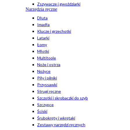
Zszywacze i gwoździarki
Narzędzia ręczne
Dłuta
Imadła
Klucze i grzechotki
Latarki
Łomy
Młotki
Multitoole
Noże i ostrza
Nożyce
Piły i pilniki
Przyssawki
Strugi ręczne
Szczotki i skrobaczki do szyb
Szczypce
Ściski
Śrubokręty i wkrętaki
Zestawy narzędzi ręcznych