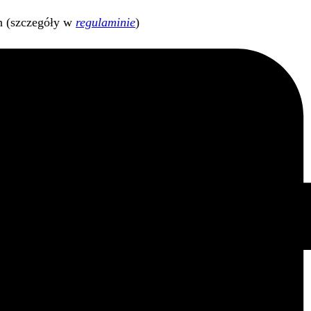
h (szczegóły w
regulaminie
)