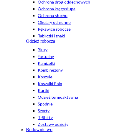
Ochrona dróg oddechowych
Ochrona kręgosłupa
Ochrona słuchu
Okulary ochronne
Rękawice robocze
Tabliczki i znaki
Odzież robocza
Bluzy
Fartuchy
Kamizelki
Kombinezony
Koszule
Koszulki Polo
Kurtki
Odzież termoaktywna
Spodnie
Szorty
T-Shirty
Zestawy odzieży
Budownictwo