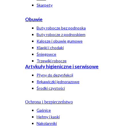
Skarpety
Obuwie
Buty robocze bez podnoska
Buty robocze z podnoskiem
Kalosze i obuwie gumowe
Klapki i chodaki
Śniegowce
Trzewiki robocze
Artykuły higieniczne i serwisowe
Płyny do dezynfekcji
Rękawiczki jednorazowe
Środki czystości
Ochrona i bezpieczeństwo
Gaśnice
Hełmy i kaski
Nakolanniki