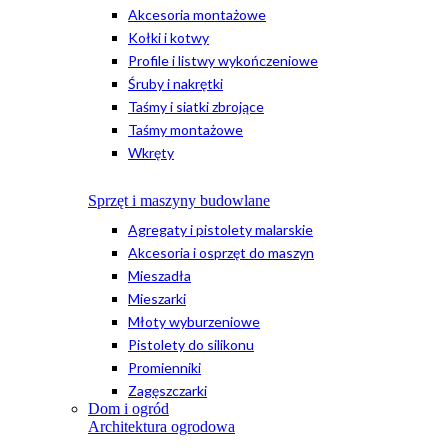
Akcesoria montażowe
Kołki i kotwy
Profile i listwy wykończeniowe
Śruby i nakrętki
Taśmy i siatki zbrojące
Taśmy montażowe
Wkręty
Sprzęt i maszyny budowlane
Agregaty i pistolety malarskie
Akcesoria i osprzęt do maszyn
Mieszadła
Mieszarki
Młoty wyburzeniowe
Pistolety do silikonu
Promienniki
Zagęszczarki
Dom i ogród
Architektura ogrodowa