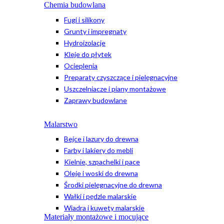
Chemia budowlana
Fugi i silikony
Grunty i impregnaty
Hydroizolacje
Kleje do płytek
Ocieplenia
Preparaty czyszczące i pielęgnacyjne
Uszczelniacze i piany montażowe
Zaprawy budowlane
Malarstwo
Bejce i lazury do drewna
Farby i lakiery do mebli
Kielnie, szpachelki i pace
Oleje i woski do drewna
Środki pielęgnacyjne do drewna
Wałki i pędzle malarskie
Wiadra i kuwety malarskie
Materiały montażowe i mocujące