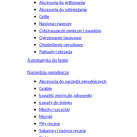
Akcesoria do grillowania
Akcesoria do odśnieżania
Grille
Nasiona i nawozy
Odstraszacze zwierząt i owadów
Ogrzewanie tarasowe
Oświetlenie ogrodowe
Palisady i obrzeża
Automatyka do bram
Narzędzia ogrodnicze
Akcesoria do narzędzi ogrodniczych
Grabie
Łopatki, motyczki, pikowniki
Łopaty do śniegu
Miotły i szczotki
Motyki
Piły ręczne
Sekatory i nożyce ręczne