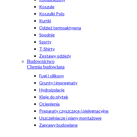
Koszule
Koszulki Polo
Kurtki
Odzież termoaktywna
Spodnie
Szorty
T-Shirty
Zestawy odzieży
Budownictwo
Chemia budowlana
Fugi i silikony
Grunty i impregnaty
Hydroizolacje
Kleje do płytek
Ocieplenia
Preparaty czyszczące i pielęgnacyjne
Uszczelniacze i piany montażowe
Zaprawy budowlane