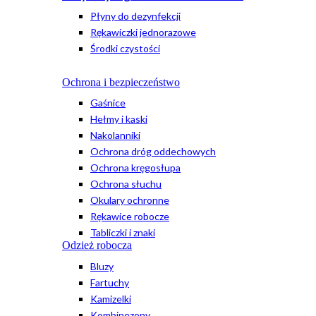
Płyny do dezynfekcji
Rękawiczki jednorazowe
Środki czystości
Ochrona i bezpieczeństwo
Gaśnice
Hełmy i kaski
Nakolanniki
Ochrona dróg oddechowych
Ochrona kręgosłupa
Ochrona słuchu
Okulary ochronne
Rękawice robocze
Tabliczki i znaki
Odzież robocza
Bluzy
Fartuchy
Kamizelki
Kombinezony