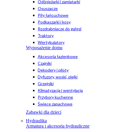
Odśnieżarki i zamiatarki
Osuszacze
Piły łańcuchowe
Podkaszarki i kosy
Rozdrabniacze do gałęzi
Traktory
Wertykulatory
Wyposażenie domu
Akcesoria łazienkowe
Czajniki
Dekodery i piloty
Dyfuzory, woski, olejki
Grzejniki
Klimatyzacja i wentylacja
Przybory kuchenne
Świece zapachowe
Zabawki dla dzieci
Hydraulika
Armatura i akcesoria hydrauliczne