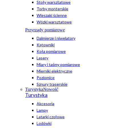
Stoły warsztatowe
Torby monterskie
Wieszaki ścienne
Wózki warsztatowe
Przyrządy pomiarowe
Dalmierze i niwelatory
Kątowniki
Koła pomiarowe
Lasery
Miary i taśmy pomiarowe
Mierniki elektryczne
Poziomice
Sznury traserskie
Turystyka
Nowość
Turystyka
Akcesoria
Lampy
Latarki czołowe
Lodówki