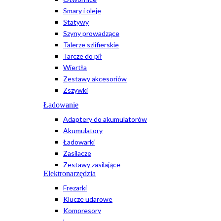
Smary i oleje
Statywy
Szyny prowadzące
Talerze szlifierskie
Tarcze do pił
Wiertła
Zestawy akcesoriów
Zszywki
Ładowanie
Adaptery do akumulatorów
Akumulatory
Ładowarki
Zasilacze
Zestawy zasilające
Elektronarzędzia
Frezarki
Klucze udarowe
Kompresory