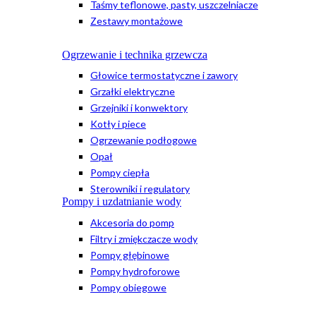
Taśmy teflonowe, pasty, uszczelniacze
Zestawy montażowe
Ogrzewanie i technika grzewcza
Głowice termostatyczne i zawory
Grzałki elektryczne
Grzejniki i konwektory
Kotły i piece
Ogrzewanie podłogowe
Opał
Pompy ciepła
Sterowniki i regulatory
Pompy i uzdatnianie wody
Akcesoria do pomp
Filtry i zmiękczacze wody
Pompy głębinowe
Pompy hydroforowe
Pompy obiegowe