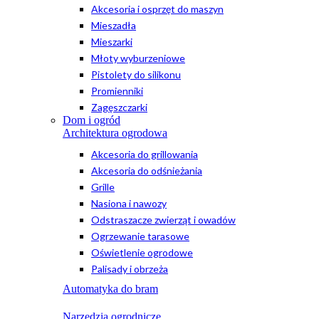
Akcesoria i osprzęt do maszyn
Mieszadła
Mieszarki
Młoty wyburzeniowe
Pistolety do silikonu
Promienniki
Zagęszczarki
Dom i ogród
Architektura ogrodowa
Akcesoria do grillowania
Akcesoria do odśnieżania
Grille
Nasiona i nawozy
Odstraszacze zwierząt i owadów
Ogrzewanie tarasowe
Oświetlenie ogrodowe
Palisady i obrzeża
Automatyka do bram
Narzędzia ogrodnicze