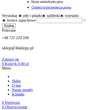
Noże wielofunkcyjne
Odzież przeciwdeszczowa
Wyszukaj
🔥 piły i pilarki
🔥 szlifierki
🔥 wiertarki
🔥 świece zapachowe
Szukaj
Polecane
+48 725 229 100
sklep@4sklepy.pl
Zaloguj się
0
Koszyk
0,00
zł
Menu
Sklep
O nas
Nasze porady
Kontakt
0
Porównaj
0
Obserwowane