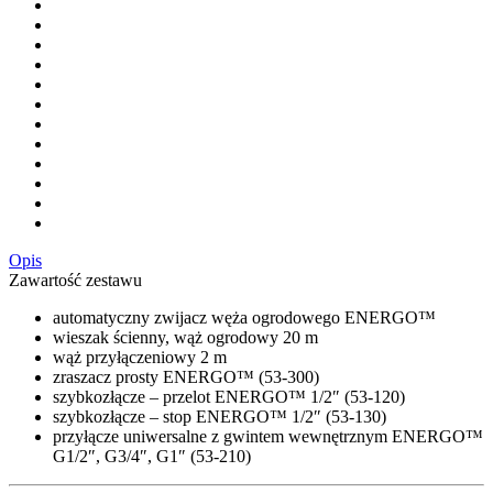
Opis
Zawartość zestawu
automatyczny zwijacz węża ogrodowego ENERGO™
wieszak ścienny, wąż ogrodowy 20 m
wąż przyłączeniowy 2 m
zraszacz prosty ENERGO™ (53-300)
szybkozłącze – przelot ENERGO™ 1/2″ (53-120)
szybkozłącze – stop ENERGO™ 1/2″ (53-130)
przyłącze uniwersalne z gwintem wewnętrznym ENERGO™
G1/2″, G3/4″, G1″ (53-210)