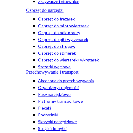
Zszywacze i nitownice
Osprzęt do narzędzi
Osprzęt do frezarek
Osprzęt do młotowiertarek
Osprzęt do odkurzaczy
Osprzęt do pił i wyrzynarek
Osprzęt do strugów
Osprzęt do szlifierek
Osprzęt do wiertarek i wkrętarek
Szczotki węglowe
Przechowywanie i transport
Akcesoria do przechowywania
Organizery i pojemniki
Pasy narzędziowe
Platformy transportowe
Plecaki
Podnośniki
Skrzynki narzędziowe
Stojaki i kobyłki