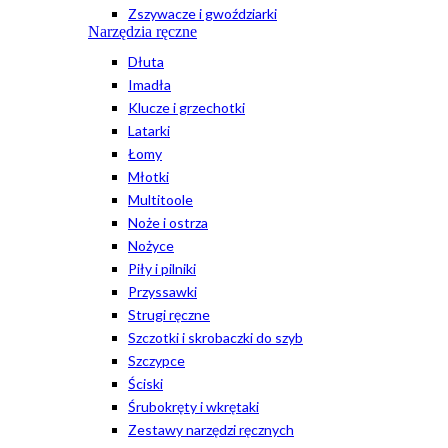
Zszywacze i gwoździarki
Narzędzia ręczne
Dłuta
Imadła
Klucze i grzechotki
Latarki
Łomy
Młotki
Multitoole
Noże i ostrza
Nożyce
Piły i pilniki
Przyssawki
Strugi ręczne
Szczotki i skrobaczki do szyb
Szczypce
Ściski
Śrubokręty i wkrętaki
Zestawy narzędzi ręcznych