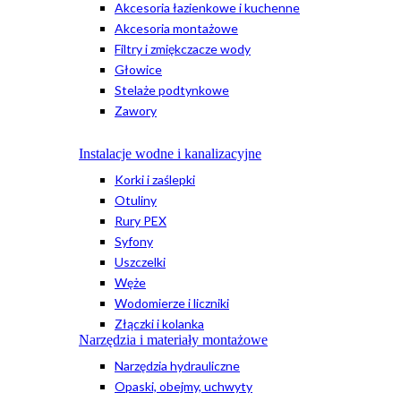
Akcesoria łazienkowe i kuchenne
Akcesoria montażowe
Filtry i zmiękczacze wody
Głowice
Stelaże podtynkowe
Zawory
Instalacje wodne i kanalizacyjne
Korki i zaślepki
Otuliny
Rury PEX
Syfony
Uszczelki
Węże
Wodomierze i liczniki
Złączki i kolanka
Narzędzia i materiały montażowe
Narzędzia hydrauliczne
Opaski, obejmy, uchwyty