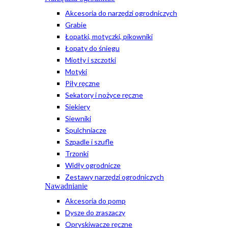
Akcesoria do narzędzi ogrodniczych
Grabie
Łopatki, motyczki, pikowniki
Łopaty do śniegu
Miotły i szczotki
Motyki
Piły ręczne
Sekatory i nożyce ręczne
Siekiery
Siewniki
Spulchniacze
Szpadle i szufle
Trzonki
Widły ogrodnicze
Zestawy narzędzi ogrodniczych
Nawadnianie
Akcesoria do pomp
Dysze do zraszaczy
Opryskiwacze ręczne