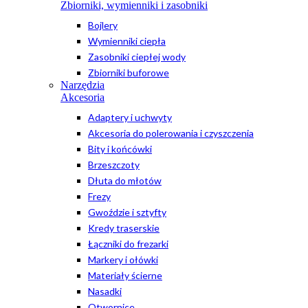
Zbiorniki, wymienniki i zasobniki
Bojlery
Wymienniki ciepła
Zasobniki ciepłej wody
Zbiorniki buforowe
Narzędzia
Akcesoria
Adaptery i uchwyty
Akcesoria do polerowania i czyszczenia
Bity i końcówki
Brzeszczoty
Dłuta do młotów
Frezy
Gwoździe i sztyfty
Kredy traserskie
Łączniki do frezarki
Markery i ołówki
Materiały ścierne
Nasadki
Otwornice