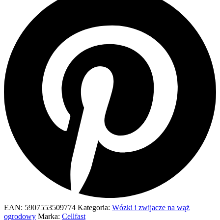
EAN:
5907553509774
Kategoria:
Wózki i zwijacze na wąż
ogrodowy
Marka:
Cellfast