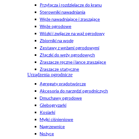
Przyłącza i rozdzielacze do kranu
Sterowniki nawadniania
Węże nawadniające i zraszające
Węże ogrodowe
Wózki i zwijacze na wąż ogrodowy
Zbiorniki na wodę
Zestawy z wężami ogrodowymi
Złączki do węży ogrodowych
Zraszacze ręczne i lance zraszające
Zraszacze statyczne
Urządzenia ogrodnicze
Agregaty prądotwórcze
Akcesoria do narzędzi ogrodniczych
Dmuchawy ogrodowe
Glebogryzarki
Kosiarki
Myjki ciśnieniowe
Nagrzewnice
Nożyce