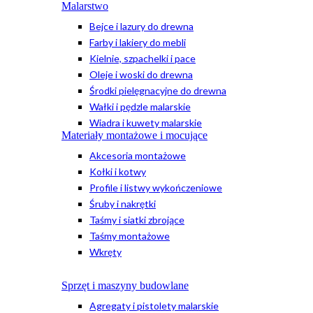
Malarstwo
Bejce i lazury do drewna
Farby i lakiery do mebli
Kielnie, szpachelki i pace
Oleje i woski do drewna
Środki pielęgnacyjne do drewna
Wałki i pędzle malarskie
Wiadra i kuwety malarskie
Materiały montażowe i mocujące
Akcesoria montażowe
Kołki i kotwy
Profile i listwy wykończeniowe
Śruby i nakrętki
Taśmy i siatki zbrojące
Taśmy montażowe
Wkręty
Sprzęt i maszyny budowlane
Agregaty i pistolety malarskie