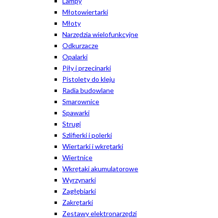
Lampy
Młotowiertarki
Młoty
Narzędzia wielofunkcyjne
Odkurzacze
Opalarki
Piły i przecinarki
Pistolety do kleju
Radia budowlane
Smarownice
Spawarki
Strugi
Szlifierki i polerki
Wiertarki i wkrętarki
Wiertnice
Wkrętaki akumulatorowe
Wyrzynarki
Zagłębiarki
Zakrętarki
Zestawy elektronarzędzi