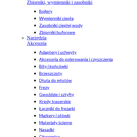
Zbiorniki, wymienniki i zasobniki
Bojlery
Wymienniki ciepła
Zasobniki ciepłej wody
Zbiorniki buforowe
Narzędzia
Akcesoria
Adaptery i uchwyty
Akcesoria do polerowania i czyszczenia
Bity i końcówki
Brzeszczoty
Dłuta do młotów
Frezy
Gwoździe i sztyfty
Kredy traserskie
Łączniki do frezarki
Markery i ołówki
Materiały ścierne
Nasadki
Otwornice