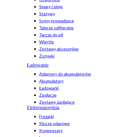
Smary i oleje
Statywy
Szyny prowadzące
Talerze szlifierskie
Tarcze do pił
Wiertła
Zestawy akcesoriów
Zszywki
Ładowanie
Adaptery do akumulatorów
Akumulatory
Ładowarki
Zasilacze
Zestawy zasilające
Elektronarzędzia
Frezarki
Klucze udarowe
Kompresory