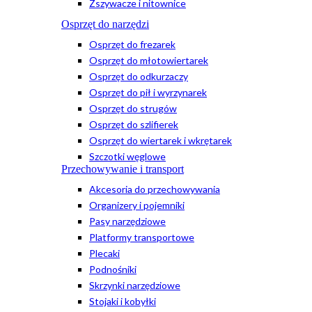
Zszywacze i nitownice
Osprzęt do narzędzi
Osprzęt do frezarek
Osprzęt do młotowiertarek
Osprzęt do odkurzaczy
Osprzęt do pił i wyrzynarek
Osprzęt do strugów
Osprzęt do szlifierek
Osprzęt do wiertarek i wkrętarek
Szczotki węglowe
Przechowywanie i transport
Akcesoria do przechowywania
Organizery i pojemniki
Pasy narzędziowe
Platformy transportowe
Plecaki
Podnośniki
Skrzynki narzędziowe
Stojaki i kobyłki