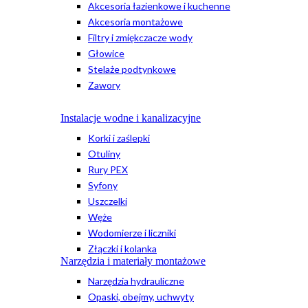
Akcesoria łazienkowe i kuchenne
Akcesoria montażowe
Filtry i zmiękczacze wody
Głowice
Stelaże podtynkowe
Zawory
Instalacje wodne i kanalizacyjne
Korki i zaślepki
Otuliny
Rury PEX
Syfony
Uszczelki
Węże
Wodomierze i liczniki
Złączki i kolanka
Narzędzia i materiały montażowe
Narzędzia hydrauliczne
Opaski, obejmy, uchwyty