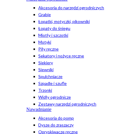
Akcesoria do narzędzi ogrodniczych
Grabie
Łopatki, motyczki, pikowniki
Łopaty do śniegu
Miotły i szczotki
Motyki
Piły ręczne
Sekatory i nożyce ręczne
Siekiery
Siewniki
Spulchniacze
Szpadle i szufle
Trzonki
Widły ogrodnicze
Zestawy narzędzi ogrodniczych
Nawadnianie
Akcesoria do pomp
Dysze do zraszaczy
Opryskiwacze ręczne