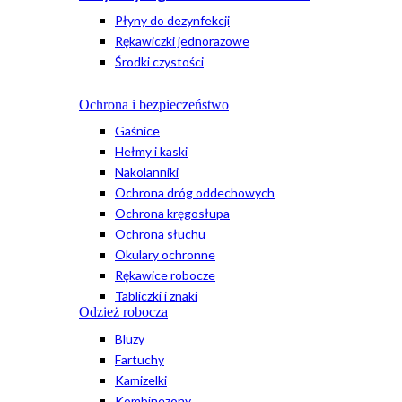
Płyny do dezynfekcji
Rękawiczki jednorazowe
Środki czystości
Ochrona i bezpieczeństwo
Gaśnice
Hełmy i kaski
Nakolanniki
Ochrona dróg oddechowych
Ochrona kręgosłupa
Ochrona słuchu
Okulary ochronne
Rękawice robocze
Tabliczki i znaki
Odzież robocza
Bluzy
Fartuchy
Kamizelki
Kombinezony