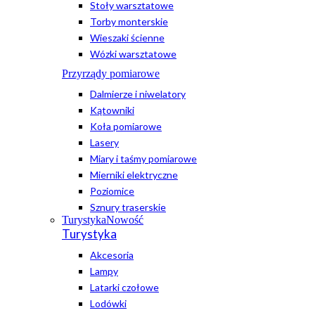
Stoły warsztatowe
Torby monterskie
Wieszaki ścienne
Wózki warsztatowe
Przyrządy pomiarowe
Dalmierze i niwelatory
Kątowniki
Koła pomiarowe
Lasery
Miary i taśmy pomiarowe
Mierniki elektryczne
Poziomice
Sznury traserskie
Turystyka
Nowość
Turystyka
Akcesoria
Lampy
Latarki czołowe
Lodówki