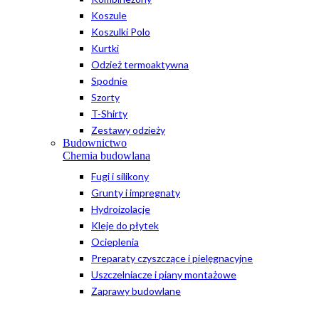
Koszule
Koszulki Polo
Kurtki
Odzież termoaktywna
Spodnie
Szorty
T-Shirty
Zestawy odzieży
Budownictwo
Chemia budowlana
Fugi i silikony
Grunty i impregnaty
Hydroizolacje
Kleje do płytek
Ocieplenia
Preparaty czyszczące i pielęgnacyjne
Uszczelniacze i piany montażowe
Zaprawy budowlane