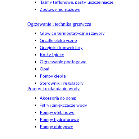
Taśmy teflonowe, pasty, uszczelniacze
Zestawy montażowe
Ogrzewanie i technika grzewcza
Głowice termostatyczne i zawory
Grzałki elektryczne
Grzejniki i konwektory
Kotły i piece
Ogrzewanie podłogowe
Opał
Pompy ciepła
Sterowniki i regulatory
Pompy i uzdatnianie wody
Akcesoria do pomp
Filtry i zmiękczacze wody
Pompy głębinowe
Pompy hydroforowe
Pompy obiegowe