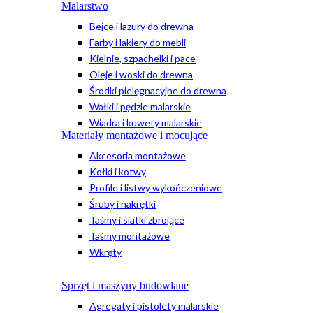
Malarstwo
Bejce i lazury do drewna
Farby i lakiery do mebli
Kielnie, szpachelki i pace
Oleje i woski do drewna
Środki pielęgnacyjne do drewna
Wałki i pędzle malarskie
Wiadra i kuwety malarskie
Materiały montażowe i mocujące
Akcesoria montażowe
Kołki i kotwy
Profile i listwy wykończeniowe
Śruby i nakrętki
Taśmy i siatki zbrojące
Taśmy montażowe
Wkręty
Sprzęt i maszyny budowlane
Agregaty i pistolety malarskie