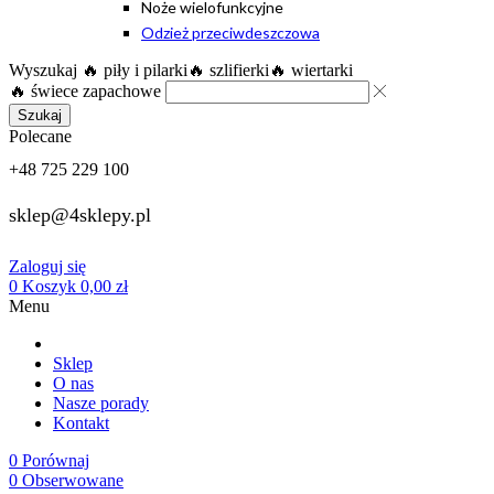
Noże wielofunkcyjne
Odzież przeciwdeszczowa
Wyszukaj
🔥 piły i pilarki
🔥 szlifierki
🔥 wiertarki
🔥 świece zapachowe
Szukaj
Polecane
+48 725 229 100
sklep@4sklepy.pl
Zaloguj się
0
Koszyk
0,00
zł
Menu
Sklep
O nas
Nasze porady
Kontakt
0
Porównaj
0
Obserwowane