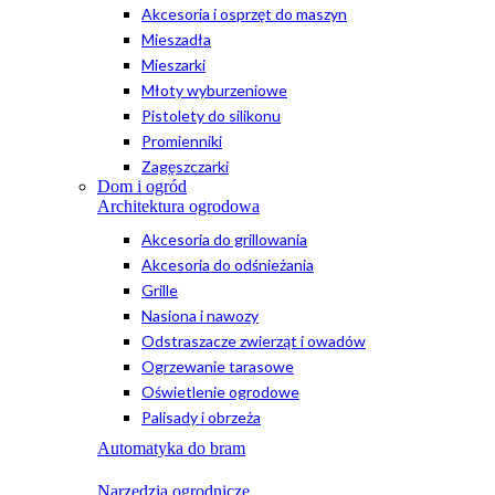
Akcesoria i osprzęt do maszyn
Mieszadła
Mieszarki
Młoty wyburzeniowe
Pistolety do silikonu
Promienniki
Zagęszczarki
Dom i ogród
Architektura ogrodowa
Akcesoria do grillowania
Akcesoria do odśnieżania
Grille
Nasiona i nawozy
Odstraszacze zwierząt i owadów
Ogrzewanie tarasowe
Oświetlenie ogrodowe
Palisady i obrzeża
Automatyka do bram
Narzędzia ogrodnicze