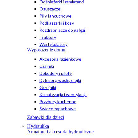
Odśnieżarki i zamiatarki
Osuszacze
Piły łańcuchowe
Podkaszarki i kosy
Rozdrabniacze do gałęzi
Traktory
Wertykulatory
Wyposażenie domu
Akcesoria łazienkowe
Czajniki
Dekodery i piloty
Dyfuzory, woski, olejki
Grzejniki
Klimatyzacja i wentylacja
Przybory kuchenne
Świece zapachowe
Zabawki dla dzieci
Hydraulika
Armatura i akcesoria hydrauliczne