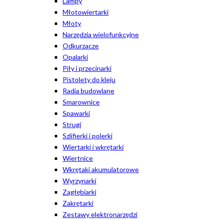
Lampy
Młotowiertarki
Młoty
Narzędzia wielofunkcyjne
Odkurzacze
Opalarki
Piły i przecinarki
Pistolety do kleju
Radia budowlane
Smarownice
Spawarki
Strugi
Szlifierki i polerki
Wiertarki i wkrętarki
Wiertnice
Wkrętaki akumulatorowe
Wyrzynarki
Zagłębiarki
Zakrętarki
Zestawy elektronarzędzi