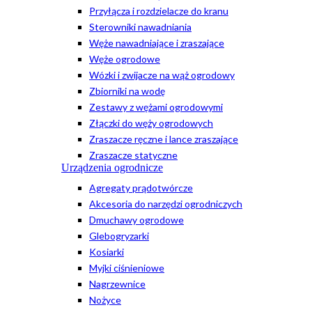
Przyłącza i rozdzielacze do kranu
Sterowniki nawadniania
Węże nawadniające i zraszające
Węże ogrodowe
Wózki i zwijacze na wąż ogrodowy
Zbiorniki na wodę
Zestawy z wężami ogrodowymi
Złączki do węży ogrodowych
Zraszacze ręczne i lance zraszające
Zraszacze statyczne
Urządzenia ogrodnicze
Agregaty prądotwórcze
Akcesoria do narzędzi ogrodniczych
Dmuchawy ogrodowe
Glebogryzarki
Kosiarki
Myjki ciśnieniowe
Nagrzewnice
Nożyce