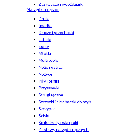
Zszywacze i gwoździarki
Narzędzia ręczne
Dłuta
Imadła
Klucze i grzechotki
Latarki
Łomy
Młotki
Multitoole
Noże i ostrza
Nożyce
Piły i pilniki
Przyssawki
Strugi ręczne
Szczotki i skrobaczki do szyb
Szczypce
Ściski
Śrubokręty i wkrętaki
Zestawy narzędzi ręcznych