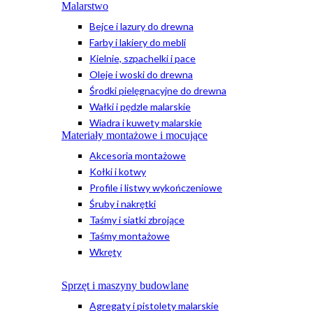
Malarstwo
Bejce i lazury do drewna
Farby i lakiery do mebli
Kielnie, szpachelki i pace
Oleje i woski do drewna
Środki pielęgnacyjne do drewna
Wałki i pędzle malarskie
Wiadra i kuwety malarskie
Materiały montażowe i mocujące
Akcesoria montażowe
Kołki i kotwy
Profile i listwy wykończeniowe
Śruby i nakrętki
Taśmy i siatki zbrojące
Taśmy montażowe
Wkręty
Sprzęt i maszyny budowlane
Agregaty i pistolety malarskie