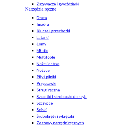
Zszywacze i gwoździarki
Narzędzia ręczne
Dłuta
Imadła
Klucze i grzechotki
Latarki
Łomy
Młotki
Multitoole
Noże i ostrza
Nożyce
Piły i pilniki
Przyssawki
Strugi ręczne
Szczotki i skrobaczki do szyb
Szczypce
Ściski
Śrubokręty i wkrętaki
Zestawy narzędzi ręcznych