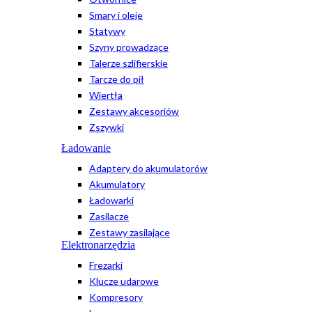
Smary i oleje
Statywy
Szyny prowadzące
Talerze szlifierskie
Tarcze do pił
Wiertła
Zestawy akcesoriów
Zszywki
Ładowanie
Adaptery do akumulatorów
Akumulatory
Ładowarki
Zasilacze
Zestawy zasilające
Elektronarzędzia
Frezarki
Klucze udarowe
Kompresory