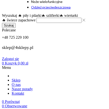
Noże wielofunkcyjne
Odzież przeciwdeszczowa
Wyszukaj
🔥 piły i pilarki
🔥 szlifierki
🔥 wiertarki
🔥 świece zapachowe
Szukaj
Polecane
+48 725 229 100
sklep@4sklepy.pl
Zaloguj się
0
Koszyk
0,00
zł
Menu
Sklep
O nas
Nasze porady
Kontakt
0
Porównaj
0
Obserwowane