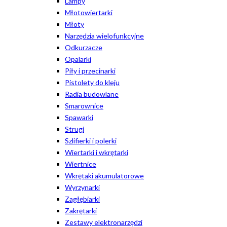
Lampy
Młotowiertarki
Młoty
Narzędzia wielofunkcyjne
Odkurzacze
Opalarki
Piły i przecinarki
Pistolety do kleju
Radia budowlane
Smarownice
Spawarki
Strugi
Szlifierki i polerki
Wiertarki i wkrętarki
Wiertnice
Wkrętaki akumulatorowe
Wyrzynarki
Zagłębiarki
Zakrętarki
Zestawy elektronarzędzi