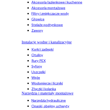
Akcesoria łazienkowe i kuchenne
Akcesoria montażowe
Filtry i zmiękczacze wody
Głowice
Stelaże podtynkowe
Zawory
Instalacje wodne i kanalizacyjne
Korki i zaślepki
Otuliny
Rury PEX
Syfony
Uszczelki
Węże
Wodomierze i liczniki
Złączki i kolanka
Narzędzia i materiały montażowe
Narzędzia hydrauliczne
Opaski, obejmy, uchwyty