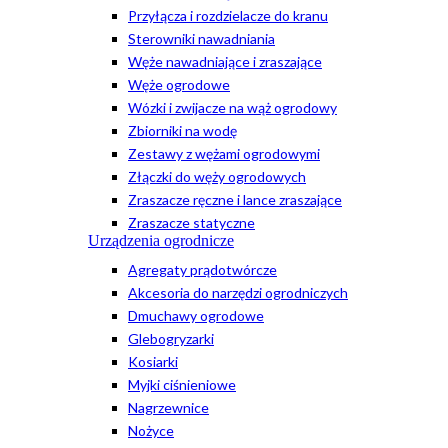
Przyłącza i rozdzielacze do kranu
Sterowniki nawadniania
Węże nawadniające i zraszające
Węże ogrodowe
Wózki i zwijacze na wąż ogrodowy
Zbiorniki na wodę
Zestawy z wężami ogrodowymi
Złączki do węży ogrodowych
Zraszacze ręczne i lance zraszające
Zraszacze statyczne
Urządzenia ogrodnicze
Agregaty prądotwórcze
Akcesoria do narzędzi ogrodniczych
Dmuchawy ogrodowe
Glebogryzarki
Kosiarki
Myjki ciśnieniowe
Nagrzewnice
Nożyce