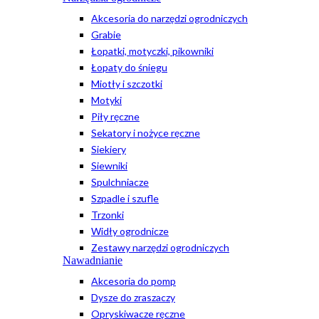
Akcesoria do narzędzi ogrodniczych
Grabie
Łopatki, motyczki, pikowniki
Łopaty do śniegu
Miotły i szczotki
Motyki
Piły ręczne
Sekatory i nożyce ręczne
Siekiery
Siewniki
Spulchniacze
Szpadle i szufle
Trzonki
Widły ogrodnicze
Zestawy narzędzi ogrodniczych
Nawadnianie
Akcesoria do pomp
Dysze do zraszaczy
Opryskiwacze ręczne