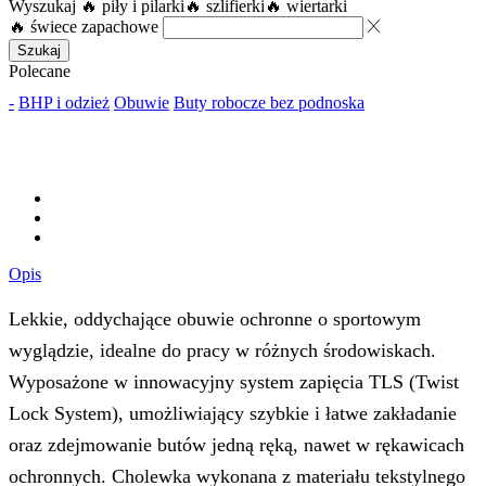
Wyszukaj
🔥 piły i pilarki
🔥 szlifierki
🔥 wiertarki
🔥 świece zapachowe
Szukaj
Polecane
-
BHP i odzież
Obuwie
Buty robocze bez podnoska
Opis
Lekkie, oddychające obuwie ochronne o sportowym
wyglądzie, idealne do pracy w różnych środowiskach.
Wyposażone w innowacyjny system zapięcia TLS (Twist
Lock System), umożliwiający szybkie i łatwe zakładanie
oraz zdejmowanie butów jedną ręką, nawet w rękawicach
ochronnych. Cholewka wykonana z materiału tekstylnego