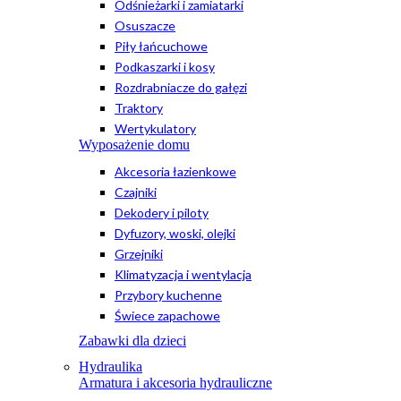
Odśnieżarki i zamiatarki
Osuszacze
Piły łańcuchowe
Podkaszarki i kosy
Rozdrabniacze do gałęzi
Traktory
Wertykulatory
Wyposażenie domu
Akcesoria łazienkowe
Czajniki
Dekodery i piloty
Dyfuzory, woski, olejki
Grzejniki
Klimatyzacja i wentylacja
Przybory kuchenne
Świece zapachowe
Zabawki dla dzieci
Hydraulika
Armatura i akcesoria hydrauliczne