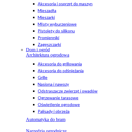
Akcesoria i osprzęt do maszyn
Mieszadła
Mieszarki
Młoty wyburzeniowe
Pistolety do silikonu
Promienniki
Zagęszczarki
Dom i ogród
Architektura ogrodowa
Akcesoria do grillowania
Akcesoria do odśnieżania
Grille
Nasiona i nawozy
Odstraszacze zwierząt i owadów
Ogrzewanie tarasowe
Oświetlenie ogrodowe
Palisady i obrzeża
Automatyka do bram
Narzędzia ogrodnicze