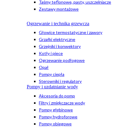
Taśmy teflonowe, pasty, uszczelniacze
Zestawy montażowe
Ogrzewanie i technika grzewcza
Głowice termostatyczne i zawory
Grzałki elektryczne
Grzejniki i konwektory
Kotły i piece
Ogrzewanie podłogowe
Opał
Pompy ciepła
Sterowniki i regulatory
Pompy i uzdatnianie wody
Akcesoria do pomp
Filtry i zmiękczacze wody
Pompy głębinowe
Pompy hydroforowe
Pompy obiegowe