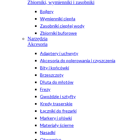
Zbiorniki, wymienniki i zasobniki
Bojlery
Wymienniki ciepła
Zasobniki ciepłej wody
Zbiorniki buforowe
Narzędzia
Akcesoria
Adaptery i uchwyty
Akcesoria do polerowania i czyszczenia
Bity i końcówki
Brzeszczoty
Dłuta do młotów
Frezy
Gwoździe i sztyfty
Kredy traserskie
Łączniki do frezarki
Markery i ołówki
Materiały ścierne
Nasadki
Otwornice