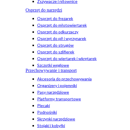
Zszywacze i nitownice
Osprzęt do narzędzi
Osprzęt do frezarek
Osprzęt do młotowiertarek
Osprzęt do odkurzaczy
Osprzęt do pił i wyrzynarek
Osprzęt do strugów
Osprzęt do szlifierek
Osprzęt do wiertarek i wkrętarek
Szczotki węglowe
Przechowywanie i transport
Akcesoria do przechowywania
Organizery i pojemniki
Pasy narzędziowe
Platformy transportowe
Plecaki
Podnośniki
Skrzynki narzędziowe
Stojaki i kobyłki