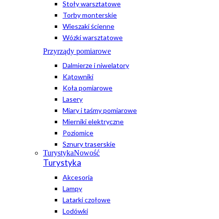
Stoły warsztatowe
Torby monterskie
Wieszaki ścienne
Wózki warsztatowe
Przyrządy pomiarowe
Dalmierze i niwelatory
Kątowniki
Koła pomiarowe
Lasery
Miary i taśmy pomiarowe
Mierniki elektryczne
Poziomice
Sznury traserskie
Turystyka
Nowość
Turystyka
Akcesoria
Lampy
Latarki czołowe
Lodówki