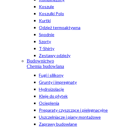
Koszule
Koszulki Polo
Kurtki
Odzież termoaktywna
Spodnie
Szorty
T-Shirty
Zestawy odzieży
Budownictwo
Chemia budowlana
Fugi i silikony
Grunty i impregnaty
Hydroizolacje
Kleje do płytek
Ocieplenia
Preparaty czyszczące i pielęgnacyjne
Uszczelniacze i piany montażowe
Zaprawy budowlane