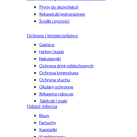
Płyny do dezynfekcji
Rękawiczki jednorazowe
Środki czystości
Ochrona i bezpieczeństwo
Gaśnice
Hełmy i kaski
Nakolanniki
Ochrona dróg oddechowych
Ochrona kręgosłupa
Ochrona słuchu
Okulary ochronne
Rękawice robocze
Tabliczki i znaki
Odzież robocza
Bluzy
Fartuchy
Kamizelki
Kombinezony