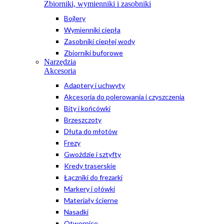
Zbiorniki, wymienniki i zasobniki
Bojlery
Wymienniki ciepła
Zasobniki ciepłej wody
Zbiorniki buforowe
Narzędzia
Akcesoria
Adaptery i uchwyty
Akcesoria do polerowania i czyszczenia
Bity i końcówki
Brzeszczoty
Dłuta do młotów
Frezy
Gwoździe i sztyfty
Kredy traserskie
Łączniki do frezarki
Markery i ołówki
Materiały ścierne
Nasadki
Otwornice