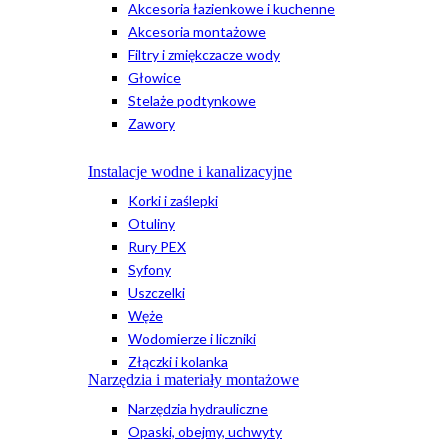
Akcesoria łazienkowe i kuchenne
Akcesoria montażowe
Filtry i zmiękczacze wody
Głowice
Stelaże podtynkowe
Zawory
Instalacje wodne i kanalizacyjne
Korki i zaślepki
Otuliny
Rury PEX
Syfony
Uszczelki
Węże
Wodomierze i liczniki
Złączki i kolanka
Narzędzia i materiały montażowe
Narzędzia hydrauliczne
Opaski, obejmy, uchwyty