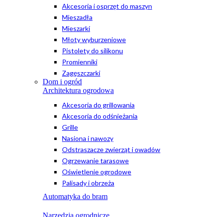
Akcesoria i osprzęt do maszyn
Mieszadła
Mieszarki
Młoty wyburzeniowe
Pistolety do silikonu
Promienniki
Zagęszczarki
Dom i ogród
Architektura ogrodowa
Akcesoria do grillowania
Akcesoria do odśnieżania
Grille
Nasiona i nawozy
Odstraszacze zwierząt i owadów
Ogrzewanie tarasowe
Oświetlenie ogrodowe
Palisady i obrzeża
Automatyka do bram
Narzędzia ogrodnicze