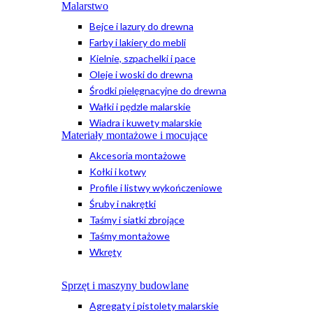
Malarstwo
Bejce i lazury do drewna
Farby i lakiery do mebli
Kielnie, szpachelki i pace
Oleje i woski do drewna
Środki pielęgnacyjne do drewna
Wałki i pędzle malarskie
Wiadra i kuwety malarskie
Materiały montażowe i mocujące
Akcesoria montażowe
Kołki i kotwy
Profile i listwy wykończeniowe
Śruby i nakrętki
Taśmy i siatki zbrojące
Taśmy montażowe
Wkręty
Sprzęt i maszyny budowlane
Agregaty i pistolety malarskie