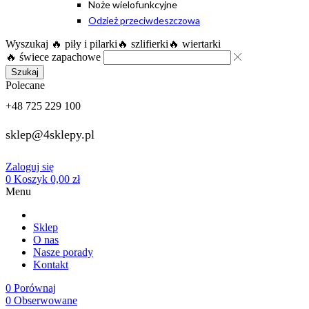
Noże wielofunkcyjne
Odzież przeciwdeszczowa
Wyszukaj
🔥 piły i pilarki
🔥 szlifierki
🔥 wiertarki
🔥 świece zapachowe
Szukaj
Polecane
+48 725 229 100
sklep@4sklepy.pl
Zaloguj się
0
Koszyk
0,00
zł
Menu
Sklep
O nas
Nasze porady
Kontakt
0
Porównaj
0
Obserwowane