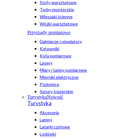
Stoły warsztatowe
Torby monterskie
Wieszaki ścienne
Wózki warsztatowe
Przyrządy pomiarowe
Dalmierze i niwelatory
Kątowniki
Koła pomiarowe
Lasery
Miary i taśmy pomiarowe
Mierniki elektryczne
Poziomice
Sznury traserskie
Turystyka
Nowość
Turystyka
Akcesoria
Lampy
Latarki czołowe
Lodówki