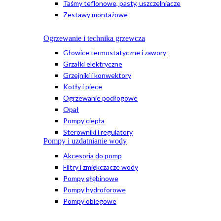
Taśmy teflonowe, pasty, uszczelniacze
Zestawy montażowe
Ogrzewanie i technika grzewcza
Głowice termostatyczne i zawory
Grzałki elektryczne
Grzejniki i konwektory
Kotły i piece
Ogrzewanie podłogowe
Opał
Pompy ciepła
Sterowniki i regulatory
Pompy i uzdatnianie wody
Akcesoria do pomp
Filtry i zmiękczacze wody
Pompy głębinowe
Pompy hydroforowe
Pompy obiegowe