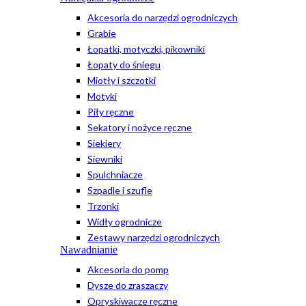
Akcesoria do narzędzi ogrodniczych
Grabie
Łopatki, motyczki, pikowniki
Łopaty do śniegu
Miotły i szczotki
Motyki
Piły ręczne
Sekatory i nożyce ręczne
Siekiery
Siewniki
Spulchniacze
Szpadle i szufle
Trzonki
Widły ogrodnicze
Zestawy narzędzi ogrodniczych
Nawadnianie
Akcesoria do pomp
Dysze do zraszaczy
Opryskiwacze ręczne