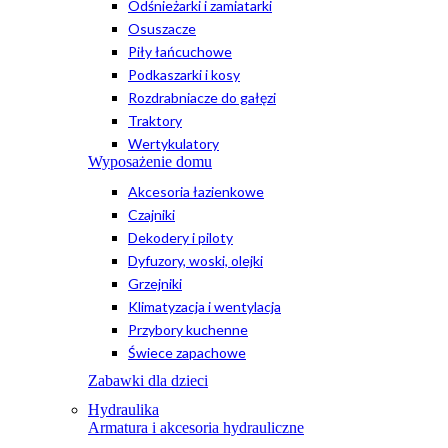
Odśnieżarki i zamiatarki
Osuszacze
Piły łańcuchowe
Podkaszarki i kosy
Rozdrabniacze do gałęzi
Traktory
Wertykulatory
Wyposażenie domu
Akcesoria łazienkowe
Czajniki
Dekodery i piloty
Dyfuzory, woski, olejki
Grzejniki
Klimatyzacja i wentylacja
Przybory kuchenne
Świece zapachowe
Zabawki dla dzieci
Hydraulika
Armatura i akcesoria hydrauliczne