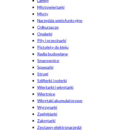
Lampy
Młotowiertarki
Młoty
Narzędzia wielofunkcyjne
Odkurzacze
Opalarki
Piły i przecinarki
Pistolety do kleju
Radia budowlane
Smarownice
Spawarki
Strugi
Szlifierki i polerki
Wiertarki i wkrętarki
Wiertnice
Wkrętaki akumulatorowe
Wyrzynarki
Zagłębiarki
Zakrętarki
Zestawy elektronarzędzi