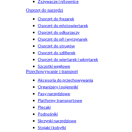
Zszywacze i nitownice
Osprzęt do narzędzi
Osprzęt do frezarek
Osprzęt do młotowiertarek
Osprzęt do odkurzaczy
Osprzęt do pił i wyrzynarek
Osprzęt do strugów
Osprzęt do szlifierek
Osprzęt do wiertarek i wkrętarek
Szczotki węglowe
Przechowywanie i transport
Akcesoria do przechowywania
Organizery i pojemniki
Pasy narzędziowe
Platformy transportowe
Plecaki
Podnośniki
Skrzynki narzędziowe
Stojaki i kobyłki