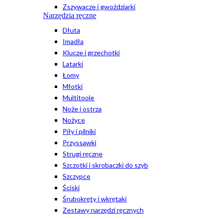
Zszywacze i gwoździarki
Narzędzia ręczne
Dłuta
Imadła
Klucze i grzechotki
Latarki
Łomy
Młotki
Multitoole
Noże i ostrza
Nożyce
Piły i pilniki
Przyssawki
Strugi ręczne
Szczotki i skrobaczki do szyb
Szczypce
Ściski
Śrubokręty i wkrętaki
Zestawy narzędzi ręcznych