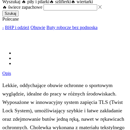
Wyszukaj
🔥 piły i pilarki
🔥 szlifierki
🔥 wiertarki
🔥 świece zapachowe
Szukaj
Polecane
-
BHP i odzież
Obuwie
Buty robocze bez podnoska
Opis
Lekkie, oddychające obuwie ochronne o sportowym
wyglądzie, idealne do pracy w różnych środowiskach.
Wyposażone w innowacyjny system zapięcia TLS (Twist
Lock System), umożliwiający szybkie i łatwe zakładanie
oraz zdejmowanie butów jedną ręką, nawet w rękawicach
ochronnych. Cholewka wykonana z materiału tekstylnego