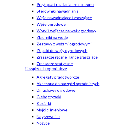
Przyłącza i rozdzielacze do kranu
Sterowniki nawadniania
Węże nawadniające i zraszające
Węże ogrodowe
Wózki i zwijacze na wąż ogrodowy
Zbiorniki na wodę
Zestawy z wężami ogrodowymi
Złączki do węży ogrodowych
Zraszacze ręczne i lance zraszające
Zraszacze statyczne
Urządzenia ogrodnicze
Agregaty prądotwórcze
Akcesoria do narzędzi ogrodniczych
Dmuchawy ogrodowe
Glebogryzarki
Kosiarki
Myjki ciśnieniowe
Nagrzewnice
Nożyce