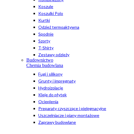
Koszule
Koszulki Polo
Kurtki
Odzież termoaktywna
Spodnie
Szorty
T-Shirty
Zestawy odzieży
Budownictwo
Chemia budowlana
Fugi i silikony
Grunty i impregnaty
Hydroizolacje
Kleje do płytek
Ocieplenia
Preparaty czyszczące i pielęgnacyjne
Uszczelniacze i piany montażowe
Zaprawy budowlane