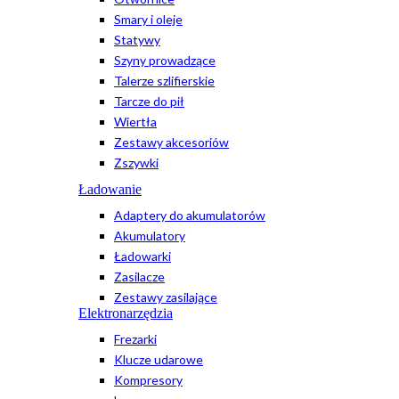
Smary i oleje
Statywy
Szyny prowadzące
Talerze szlifierskie
Tarcze do pił
Wiertła
Zestawy akcesoriów
Zszywki
Ładowanie
Adaptery do akumulatorów
Akumulatory
Ładowarki
Zasilacze
Zestawy zasilające
Elektronarzędzia
Frezarki
Klucze udarowe
Kompresory