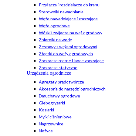
Przyłącza i rozdzielacze do kranu
Sterowniki nawadniania
Węże nawadniające i zraszające
Węże ogrodowe
Wózki i zwijacze na wąż ogrodowy
Zbiorniki na wodę
Zestawy z wężami ogrodowymi
Złączki do węży ogrodowych
Zraszacze ręczne i lance zraszające
Zraszacze statyczne
Urządzenia ogrodnicze
Agregaty prądotwórcze
Akcesoria do narzędzi ogrodniczych
Dmuchawy ogrodowe
Glebogryzarki
Kosiarki
Myjki ciśnieniowe
Nagrzewnice
Nożyce