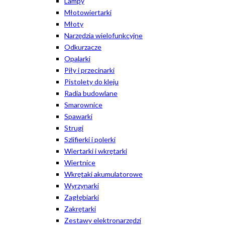
Lampy
Młotowiertarki
Młoty
Narzędzia wielofunkcyjne
Odkurzacze
Opalarki
Piły i przecinarki
Pistolety do kleju
Radia budowlane
Smarownice
Spawarki
Strugi
Szlifierki i polerki
Wiertarki i wkrętarki
Wiertnice
Wkrętaki akumulatorowe
Wyrzynarki
Zagłębiarki
Zakrętarki
Zestawy elektronarzędzi