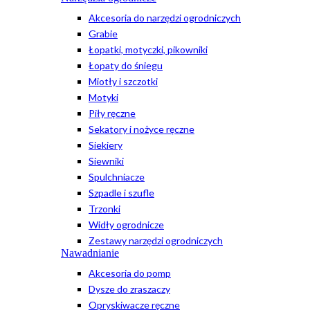
Akcesoria do narzędzi ogrodniczych
Grabie
Łopatki, motyczki, pikowniki
Łopaty do śniegu
Miotły i szczotki
Motyki
Piły ręczne
Sekatory i nożyce ręczne
Siekiery
Siewniki
Spulchniacze
Szpadle i szufle
Trzonki
Widły ogrodnicze
Zestawy narzędzi ogrodniczych
Nawadnianie
Akcesoria do pomp
Dysze do zraszaczy
Opryskiwacze ręczne