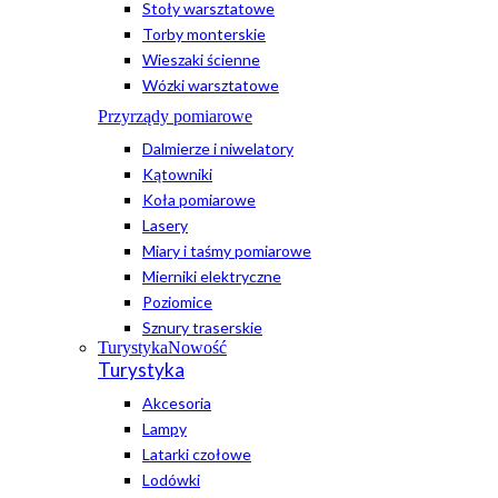
Stoły warsztatowe
Torby monterskie
Wieszaki ścienne
Wózki warsztatowe
Przyrządy pomiarowe
Dalmierze i niwelatory
Kątowniki
Koła pomiarowe
Lasery
Miary i taśmy pomiarowe
Mierniki elektryczne
Poziomice
Sznury traserskie
Turystyka
Nowość
Turystyka
Akcesoria
Lampy
Latarki czołowe
Lodówki