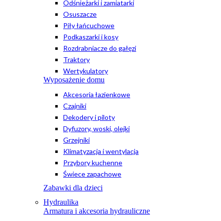
Odśnieżarki i zamiatarki
Osuszacze
Piły łańcuchowe
Podkaszarki i kosy
Rozdrabniacze do gałęzi
Traktory
Wertykulatory
Wyposażenie domu
Akcesoria łazienkowe
Czajniki
Dekodery i piloty
Dyfuzory, woski, olejki
Grzejniki
Klimatyzacja i wentylacja
Przybory kuchenne
Świece zapachowe
Zabawki dla dzieci
Hydraulika
Armatura i akcesoria hydrauliczne