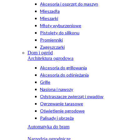
Akcesoria i osprzęt do maszyn
Mieszadła
Mieszarki
Młoty wyburzeniowe
Pistolety do silikonu
Promienniki
Zagęszczarki
Dom i ogród
Architektura ogrodowa
Akcesoria do grillowania
Akcesoria do odśnieżania
Grille
Nasiona i nawozy
Odstraszacze zwierząt i owadów
Ogrzewanie tarasowe
Oświetlenie ogrodowe
Palisady i obrzeża
Automatyka do bram
Narzędzia ogrodnicze