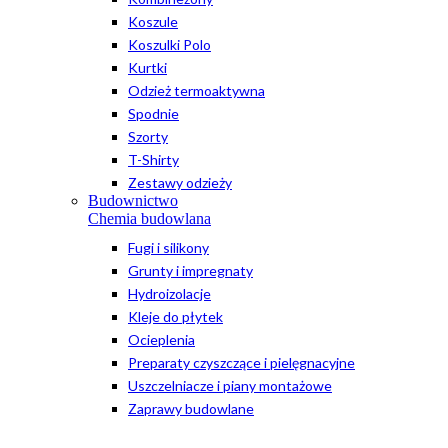
Koszule
Koszulki Polo
Kurtki
Odzież termoaktywna
Spodnie
Szorty
T-Shirty
Zestawy odzieży
Budownictwo
Chemia budowlana
Fugi i silikony
Grunty i impregnaty
Hydroizolacje
Kleje do płytek
Ocieplenia
Preparaty czyszczące i pielęgnacyjne
Uszczelniacze i piany montażowe
Zaprawy budowlane