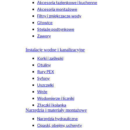
Akcesoria łazienkowe i kuchenne
Akcesoria montażowe
Filtry i zmiękczacze wody
Głowice
Stelaże podtynkowe
Zawory
Instalacje wodne i kanalizacyjne
Korki i zaślepki
Otuliny
Rury PEX
Syfony
Uszczelki
Węże
Wodomierze i liczniki
Złączki i kolanka
Narzędzia i materiały montażowe
Narzędzia hydrauliczne
Opaski, obejmy, uchwyty