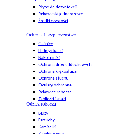
Płyny do dezynfekcji
Rękawiczki jednorazowe
Środki czystości
Ochrona i bezpieczeństwo
Gaśnice
Hełmy i kaski
Nakolanniki
Ochrona dróg oddechowych
Ochrona kręgosłupa
Ochrona słuchu
Okulary ochronne
Rękawice robocze
Tabliczki i znaki
Odzież robocza
Bluzy
Fartuchy
Kamizelki
Kombinezony