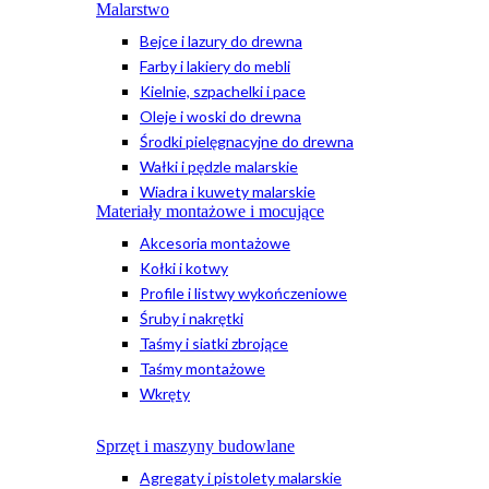
Malarstwo
Bejce i lazury do drewna
Farby i lakiery do mebli
Kielnie, szpachelki i pace
Oleje i woski do drewna
Środki pielęgnacyjne do drewna
Wałki i pędzle malarskie
Wiadra i kuwety malarskie
Materiały montażowe i mocujące
Akcesoria montażowe
Kołki i kotwy
Profile i listwy wykończeniowe
Śruby i nakrętki
Taśmy i siatki zbrojące
Taśmy montażowe
Wkręty
Sprzęt i maszyny budowlane
Agregaty i pistolety malarskie