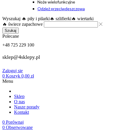
Noże wielofunkcyjne
Odzież przeciwdeszczowa
Wyszukaj
🔥 piły i pilarki
🔥 szlifierki
🔥 wiertarki
🔥 świece zapachowe
Szukaj
Polecane
+48 725 229 100
sklep@4sklepy.pl
Zaloguj się
0
Koszyk
0,00
zł
Menu
Sklep
O nas
Nasze porady
Kontakt
0
Porównaj
0
Obserwowane