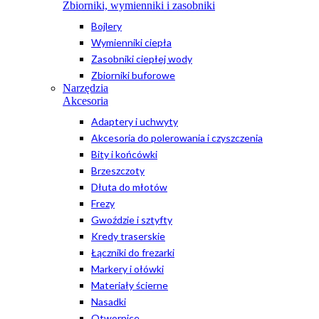
Zbiorniki, wymienniki i zasobniki
Bojlery
Wymienniki ciepła
Zasobniki ciepłej wody
Zbiorniki buforowe
Narzędzia
Akcesoria
Adaptery i uchwyty
Akcesoria do polerowania i czyszczenia
Bity i końcówki
Brzeszczoty
Dłuta do młotów
Frezy
Gwoździe i sztyfty
Kredy traserskie
Łączniki do frezarki
Markery i ołówki
Materiały ścierne
Nasadki
Otwornice