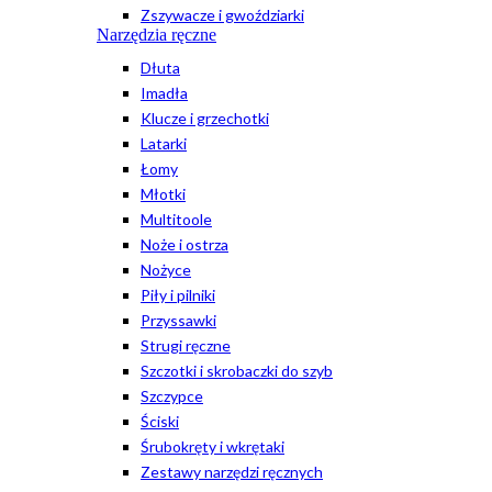
Zszywacze i gwoździarki
Narzędzia ręczne
Dłuta
Imadła
Klucze i grzechotki
Latarki
Łomy
Młotki
Multitoole
Noże i ostrza
Nożyce
Piły i pilniki
Przyssawki
Strugi ręczne
Szczotki i skrobaczki do szyb
Szczypce
Ściski
Śrubokręty i wkrętaki
Zestawy narzędzi ręcznych