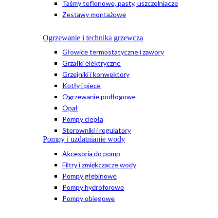
Taśmy teflonowe, pasty, uszczelniacze
Zestawy montażowe
Ogrzewanie i technika grzewcza
Głowice termostatyczne i zawory
Grzałki elektryczne
Grzejniki i konwektory
Kotły i piece
Ogrzewanie podłogowe
Opał
Pompy ciepła
Sterowniki i regulatory
Pompy i uzdatnianie wody
Akcesoria do pomp
Filtry i zmiękczacze wody
Pompy głębinowe
Pompy hydroforowe
Pompy obiegowe