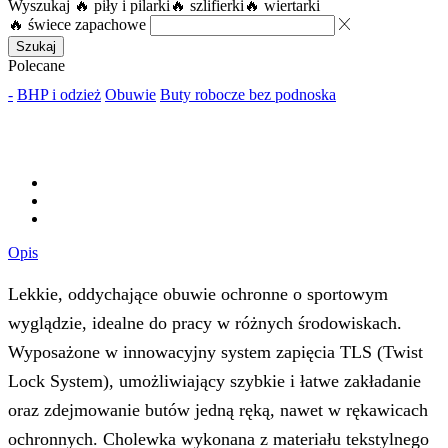
Wyszukaj
🔥 piły i pilarki
🔥 szlifierki
🔥 wiertarki
🔥 świece zapachowe
Szukaj
Polecane
-
BHP i odzież
Obuwie
Buty robocze bez podnoska
Opis
Lekkie, oddychające obuwie ochronne o sportowym
wyglądzie, idealne do pracy w różnych środowiskach.
Wyposażone w innowacyjny system zapięcia TLS (Twist
Lock System), umożliwiający szybkie i łatwe zakładanie
oraz zdejmowanie butów jedną ręką, nawet w rękawicach
ochronnych. Cholewka wykonana z materiału tekstylnego