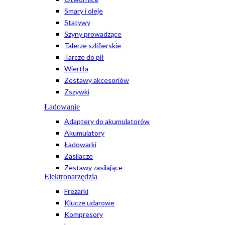
Smary i oleje
Statywy
Szyny prowadzące
Talerze szlifierskie
Tarcze do pił
Wiertła
Zestawy akcesoriów
Zszywki
Ładowanie
Adaptery do akumulatorów
Akumulatory
Ładowarki
Zasilacze
Zestawy zasilające
Elektronarzędzia
Frezarki
Klucze udarowe
Kompresory