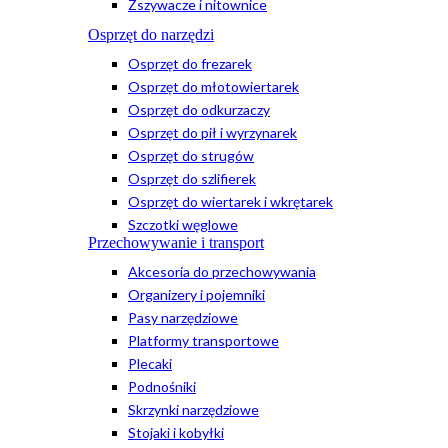
Zszywacze i nitownice
Osprzęt do narzędzi
Osprzęt do frezarek
Osprzęt do młotowiertarek
Osprzęt do odkurzaczy
Osprzęt do pił i wyrzynarek
Osprzęt do strugów
Osprzęt do szlifierek
Osprzęt do wiertarek i wkrętarek
Szczotki węglowe
Przechowywanie i transport
Akcesoria do przechowywania
Organizery i pojemniki
Pasy narzędziowe
Platformy transportowe
Plecaki
Podnośniki
Skrzynki narzędziowe
Stojaki i kobyłki