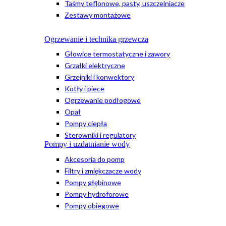
Taśmy teflonowe, pasty, uszczelniacze
Zestawy montażowe
Ogrzewanie i technika grzewcza
Głowice termostatyczne i zawory
Grzałki elektryczne
Grzejniki i konwektory
Kotły i piece
Ogrzewanie podłogowe
Opał
Pompy ciepła
Sterowniki i regulatory
Pompy i uzdatnianie wody
Akcesoria do pomp
Filtry i zmiękczacze wody
Pompy głębinowe
Pompy hydroforowe
Pompy obiegowe