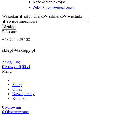
Noże wielofunkcyjne
Odzież przeciwdeszczowa
Wyszukaj
🔥 piły i pilarki
🔥 szlifierki
🔥 wiertarki
🔥 świece zapachowe
Szukaj
Polecane
+48 725 229 100
sklep@4sklepy.pl
Zaloguj się
0
Koszyk
0,00
zł
Menu
Sklep
O nas
Nasze porady
Kontakt
0
Porównaj
0
Obserwowane