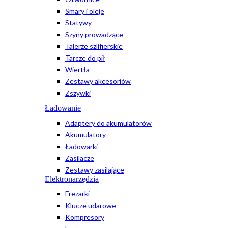
Smary i oleje
Statywy
Szyny prowadzące
Talerze szlifierskie
Tarcze do pił
Wiertła
Zestawy akcesoriów
Zszywki
Ładowanie
Adaptery do akumulatorów
Akumulatory
Ładowarki
Zasilacze
Zestawy zasilające
Elektronarzędzia
Frezarki
Klucze udarowe
Kompresory