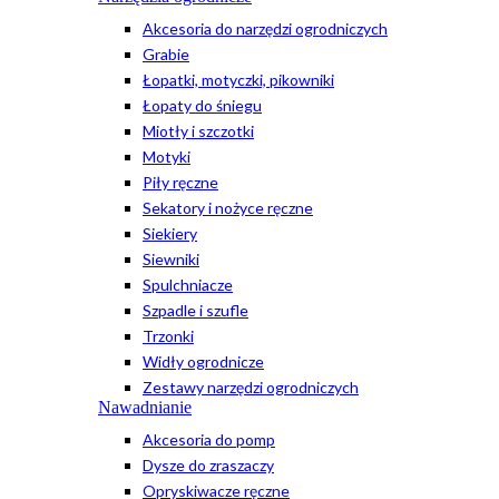
Akcesoria do narzędzi ogrodniczych
Grabie
Łopatki, motyczki, pikowniki
Łopaty do śniegu
Miotły i szczotki
Motyki
Piły ręczne
Sekatory i nożyce ręczne
Siekiery
Siewniki
Spulchniacze
Szpadle i szufle
Trzonki
Widły ogrodnicze
Zestawy narzędzi ogrodniczych
Nawadnianie
Akcesoria do pomp
Dysze do zraszaczy
Opryskiwacze ręczne