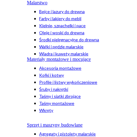
Malarstwo
Bejce i lazury do drewna
Farby i lakiery do mebli
Kielnie, szpachelki i pace
Oleje i woski do drewna
Środki pielęgnacyjne do drewna
Wałki i pędzle malarskie
Wiadra i kuwety malarskie
Materiały montażowe i mocujące
Akcesoria montażowe
Kołki i kotwy
Profile i listwy wykończeniowe
Śruby i nakrętki
Taśmy i siatki zbrojące
Taśmy montażowe
Wkręty
Sprzęt i maszyny budowlane
Agregaty i pistolety malarskie