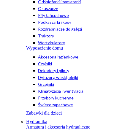
Odśnieżarki i zamiatarki
Osuszacze
Piły łańcuchowe
Podkaszarki i kosy
Rozdrabniacze do gałęzi
Traktory
Wertykulatory
Wyposażenie domu
Akcesoria łazienkowe
Czajniki
Dekodery i piloty
Dyfuzory, woski, olejki
Grzejniki
Klimatyzacja i wentylacja
Przybory kuchenne
Świece zapachowe
Zabawki dla dzieci
Hydraulika
Armatura i akcesoria hydrauliczne