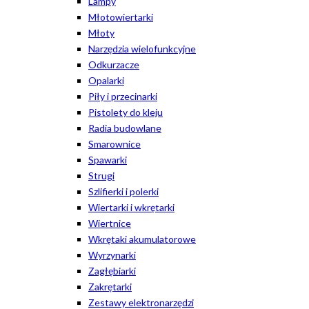
Lampy
Młotowiertarki
Młoty
Narzędzia wielofunkcyjne
Odkurzacze
Opalarki
Piły i przecinarki
Pistolety do kleju
Radia budowlane
Smarownice
Spawarki
Strugi
Szlifierki i polerki
Wiertarki i wkrętarki
Wiertnice
Wkrętaki akumulatorowe
Wyrzynarki
Zagłębiarki
Zakrętarki
Zestawy elektronarzędzi