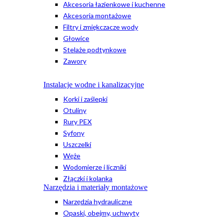
Akcesoria łazienkowe i kuchenne
Akcesoria montażowe
Filtry i zmiękczacze wody
Głowice
Stelaże podtynkowe
Zawory
Instalacje wodne i kanalizacyjne
Korki i zaślepki
Otuliny
Rury PEX
Syfony
Uszczelki
Węże
Wodomierze i liczniki
Złączki i kolanka
Narzędzia i materiały montażowe
Narzędzia hydrauliczne
Opaski, obejmy, uchwyty