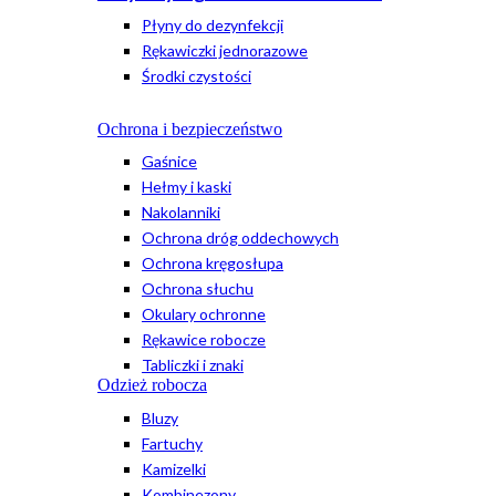
Płyny do dezynfekcji
Rękawiczki jednorazowe
Środki czystości
Ochrona i bezpieczeństwo
Gaśnice
Hełmy i kaski
Nakolanniki
Ochrona dróg oddechowych
Ochrona kręgosłupa
Ochrona słuchu
Okulary ochronne
Rękawice robocze
Tabliczki i znaki
Odzież robocza
Bluzy
Fartuchy
Kamizelki
Kombinezony