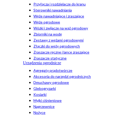
Przyłącza i rozdzielacze do kranu
Sterowniki nawadniania
Węże nawadniające i zraszające
Węże ogrodowe
Wózki i zwijacze na wąż ogrodowy
Zbiorniki na wodę
Zestawy z wężami ogrodowymi
Złączki do węży ogrodowych
Zraszacze ręczne i lance zraszające
Zraszacze statyczne
Urządzenia ogrodnicze
Agregaty prądotwórcze
Akcesoria do narzędzi ogrodniczych
Dmuchawy ogrodowe
Glebogryzarki
Kosiarki
Myjki ciśnieniowe
Nagrzewnice
Nożyce