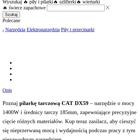
Wyszukaj
🔥 piły i pilarki
🔥 szlifierki
🔥 wiertarki
🔥 świece zapachowe
Szukaj
Polecane
-
Narzędzia
Elektronarzędzia
Piły i przecinarki
Opis
Poznaj
pilarkę tarczową CAT DX59
– narzędzie o mocy
1400W i średnicy tarczy 185mm, zapewniające precyzyjne
cięcie różnych materiałów. Kup teraz zasilacz, aby cieszyć
się nieprzerwaną mocą i wydajnością podczas pracy z tym
niezawodnym narzędziem.