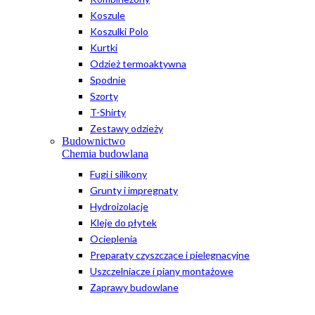
Koszule
Koszulki Polo
Kurtki
Odzież termoaktywna
Spodnie
Szorty
T-Shirty
Zestawy odzieży
Budownictwo
Chemia budowlana
Fugi i silikony
Grunty i impregnaty
Hydroizolacje
Kleje do płytek
Ocieplenia
Preparaty czyszczące i pielęgnacyjne
Uszczelniacze i piany montażowe
Zaprawy budowlane