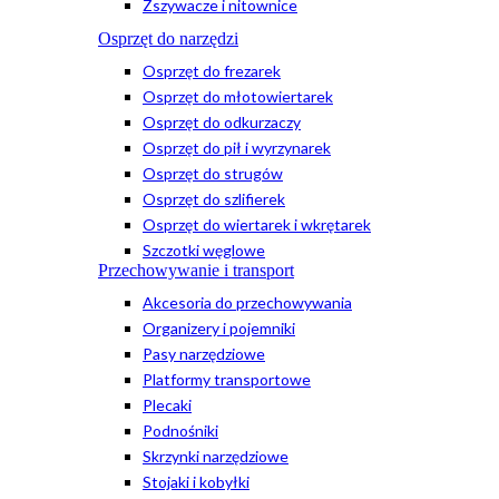
Zszywacze i nitownice
Osprzęt do narzędzi
Osprzęt do frezarek
Osprzęt do młotowiertarek
Osprzęt do odkurzaczy
Osprzęt do pił i wyrzynarek
Osprzęt do strugów
Osprzęt do szlifierek
Osprzęt do wiertarek i wkrętarek
Szczotki węglowe
Przechowywanie i transport
Akcesoria do przechowywania
Organizery i pojemniki
Pasy narzędziowe
Platformy transportowe
Plecaki
Podnośniki
Skrzynki narzędziowe
Stojaki i kobyłki