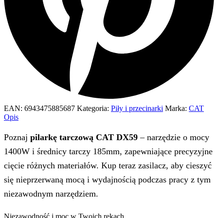
EAN:
6943475885687
Kategoria:
Piły i przecinarki
Marka:
CAT
Opis
Poznaj
pilarkę tarczową CAT DX59
– narzędzie o mocy
1400W i średnicy tarczy 185mm, zapewniające precyzyjne
cięcie różnych materiałów. Kup teraz zasilacz, aby cieszyć
się nieprzerwaną mocą i wydajnością podczas pracy z tym
niezawodnym narzędziem.
Niezawodność i moc w Twoich rękach