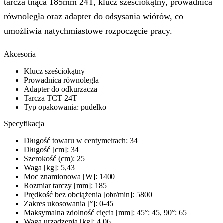
tarcza tnąca 185mm 24T, klucz sześciokątny, prowadnica
równoległa oraz adapter do odsysania wiórów, co
umożliwia natychmiastowe rozpoczęcie pracy.
Akcesoria
Klucz sześciokątny
Prowadnica równoległa
Adapter do odkurzacza
Tarcza TCT 24T
Typ opakowania: pudełko
Specyfikacja
Długość towaru w centymetrach: 34
Długość [cm]: 34
Szerokość (cm): 25
Waga [kg]: 5,43
Moc znamionowa [W]: 1400
Rozmiar tarczy [mm]: 185
Prędkość bez obciążenia [obr/min]: 5800
Zakres ukosowania [°]: 0-45
Maksymalna zdolność cięcia [mm]: 45°: 45, 90°: 65
Waga urządzenia [kg]: 4.06