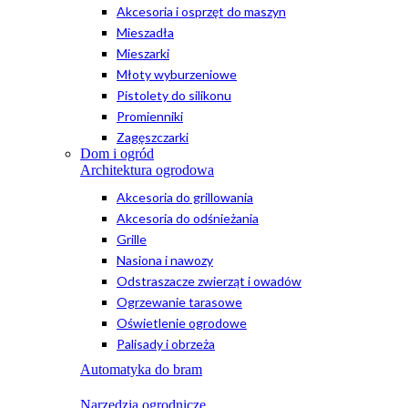
Akcesoria i osprzęt do maszyn
Mieszadła
Mieszarki
Młoty wyburzeniowe
Pistolety do silikonu
Promienniki
Zagęszczarki
Dom i ogród
Architektura ogrodowa
Akcesoria do grillowania
Akcesoria do odśnieżania
Grille
Nasiona i nawozy
Odstraszacze zwierząt i owadów
Ogrzewanie tarasowe
Oświetlenie ogrodowe
Palisady i obrzeża
Automatyka do bram
Narzędzia ogrodnicze