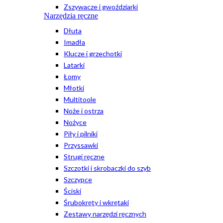
Zszywacze i gwoździarki
Narzędzia ręczne
Dłuta
Imadła
Klucze i grzechotki
Latarki
Łomy
Młotki
Multitoole
Noże i ostrza
Nożyce
Piły i pilniki
Przyssawki
Strugi ręczne
Szczotki i skrobaczki do szyb
Szczypce
Ściski
Śrubokręty i wkrętaki
Zestawy narzędzi ręcznych