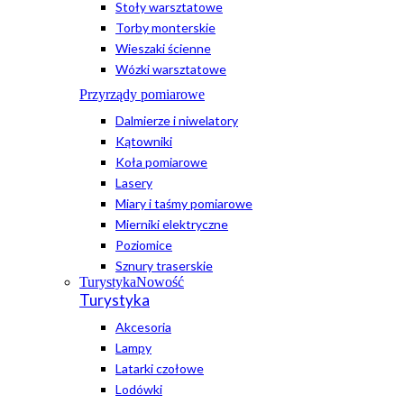
Stoły warsztatowe
Torby monterskie
Wieszaki ścienne
Wózki warsztatowe
Przyrządy pomiarowe
Dalmierze i niwelatory
Kątowniki
Koła pomiarowe
Lasery
Miary i taśmy pomiarowe
Mierniki elektryczne
Poziomice
Sznury traserskie
Turystyka
Nowość
Turystyka
Akcesoria
Lampy
Latarki czołowe
Lodówki