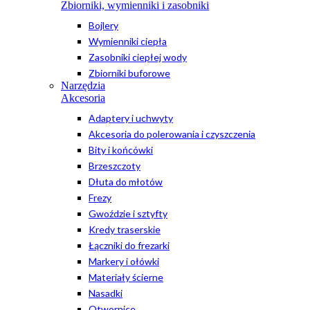
Zbiorniki, wymienniki i zasobniki
Bojlery
Wymienniki ciepła
Zasobniki ciepłej wody
Zbiorniki buforowe
Narzędzia
Akcesoria
Adaptery i uchwyty
Akcesoria do polerowania i czyszczenia
Bity i końcówki
Brzeszczoty
Dłuta do młotów
Frezy
Gwoździe i sztyfty
Kredy traserskie
Łączniki do frezarki
Markery i ołówki
Materiały ścierne
Nasadki
Otwornice