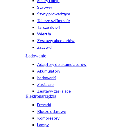
Smary i oleje
Statywy
Szyny prowadzące
Talerze szlifierskie
Tarcze do pił
Wiertła
Zestawy akcesoriów
Zszywki
Ładowanie
Adaptery do akumulatorów
Akumulatory
Ładowarki
Zasilacze
Zestawy zasilające
Elektronarzędzia
Frezarki
Klucze udarowe
Kompresory
Lampy