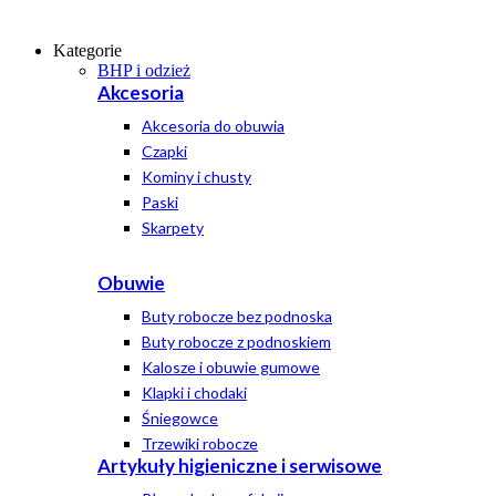
Kategorie
BHP i odzież
Akcesoria
Akcesoria do obuwia
Czapki
Kominy i chusty
Paski
Skarpety
Obuwie
Buty robocze bez podnoska
Buty robocze z podnoskiem
Kalosze i obuwie gumowe
Klapki i chodaki
Śniegowce
Trzewiki robocze
Artykuły higieniczne i serwisowe