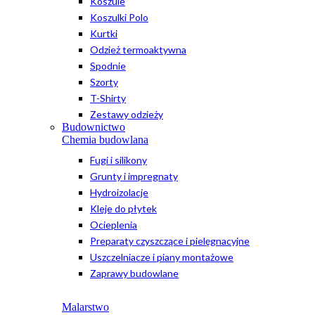
Koszule
Koszulki Polo
Kurtki
Odzież termoaktywna
Spodnie
Szorty
T-Shirty
Zestawy odzieży
Budownictwo
Chemia budowlana
Fugi i silikony
Grunty i impregnaty
Hydroizolacje
Kleje do płytek
Ocieplenia
Preparaty czyszczące i pielęgnacyjne
Uszczelniacze i piany montażowe
Zaprawy budowlane
Malarstwo