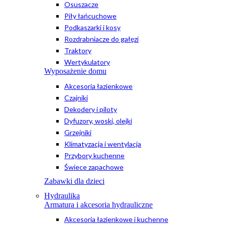
Osuszacze
Piły łańcuchowe
Podkaszarki i kosy
Rozdrabniacze do gałęzi
Traktory
Wertykulatory
Wyposażenie domu
Akcesoria łazienkowe
Czajniki
Dekodery i piloty
Dyfuzory, woski, olejki
Grzejniki
Klimatyzacja i wentylacja
Przybory kuchenne
Świece zapachowe
Zabawki dla dzieci
Hydraulika
Armatura i akcesoria hydrauliczne
Akcesoria łazienkowe i kuchenne