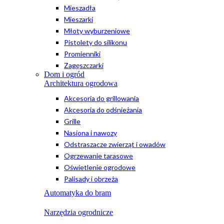
Mieszadła
Mieszarki
Młoty wyburzeniowe
Pistolety do silikonu
Promienniki
Zagęszczarki
Dom i ogród
Architektura ogrodowa
Akcesoria do grillowania
Akcesoria do odśnieżania
Grille
Nasiona i nawozy
Odstraszacze zwierząt i owadów
Ogrzewanie tarasowe
Oświetlenie ogrodowe
Palisady i obrzeża
Automatyka do bram
Narzędzia ogrodnicze