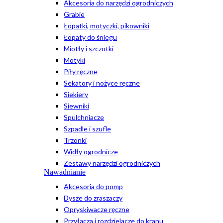
Akcesoria do narzędzi ogrodniczych
Grabie
Łopatki, motyczki, pikowniki
Łopaty do śniegu
Miotły i szczotki
Motyki
Piły ręczne
Sekatory i nożyce ręczne
Siekiery
Siewniki
Spulchniacze
Szpadle i szufle
Trzonki
Widły ogrodnicze
Zestawy narzędzi ogrodniczych
Nawadnianie
Akcesoria do pomp
Dysze do zraszaczy
Opryskiwacze ręczne
Przyłącza i rozdzielacze do kranu