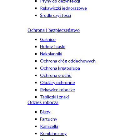
Płyny do dezynfekcji
Rękawiczki jednorazowe
Środki czystości
Ochrona i bezpieczeństwo
Gaśnice
Hełmy i kaski
Nakolanniki
Ochrona dróg oddechowych
Ochrona kręgosłupa
Ochrona słuchu
Okulary ochronne
Rękawice robocze
Tabliczki i znaki
Odzież robocza
Bluzy
Fartuchy
Kamizelki
Kombinezony