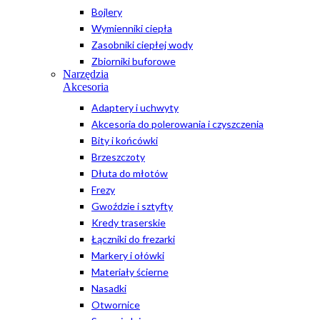
Bojlery
Wymienniki ciepła
Zasobniki ciepłej wody
Zbiorniki buforowe
Narzędzia
Akcesoria
Adaptery i uchwyty
Akcesoria do polerowania i czyszczenia
Bity i końcówki
Brzeszczoty
Dłuta do młotów
Frezy
Gwoździe i sztyfty
Kredy traserskie
Łączniki do frezarki
Markery i ołówki
Materiały ścierne
Nasadki
Otwornice