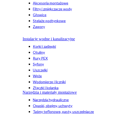
Akcesoria montażowe
Filtry i zmiękczacze wody
Głowice
Stelaże podtynkowe
Zawory
Instalacje wodne i kanalizacyjne
Korki i zaślepki
Otuliny
Rury PEX
Syfony
Uszczelki
Węże
Wodomierze i liczniki
Złączki i kolanka
Narzędzia i materiały montażowe
Narzędzia hydrauliczne
Opaski, obejmy, uchwyty
Taśmy teflonowe, pasty, uszczelniacze