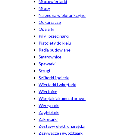
Młotowiertarki
Młoty
Narzędzia wielofunkcyjne
Odkurzacze
Opalarki
Piły i przecinarki
Pistolety do kleju
Radia budowlane
Smarownice
Spawarki
Strugi
Szlifierki i polerki
Wiertarki i wkrętarki
Wiertnice
Wkrętaki akumulatorowe
Wyrzynarki
Zagłębiarki
Zakrętarki
Zestawy elektronarzędzi
Zszywacze i gwoździarki