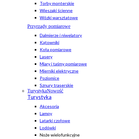
Torby monterskie
Wieszaki ścienne
Wózki warsztatowe
Przyrządy pomiarowe
Dalmierze i niwelatory
Kątowniki
Koła pomiarowe
Lasery
Miary i taśmy pomiarowe
Mierniki elektryczne
Poziomice
Sznury traserskie
Turystyka
Nowość
Turystyka
Akcesoria
Lampy
Latarki czołowe
Lodówki
Noże wielofunkcyjne