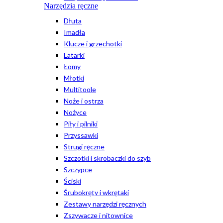
Narzędzia ręczne
Dłuta
Imadła
Klucze i grzechotki
Latarki
Łomy
Młotki
Multitoole
Noże i ostrza
Nożyce
Piły i pilniki
Przyssawki
Strugi ręczne
Szczotki i skrobaczki do szyb
Szczypce
Ściski
Śrubokręty i wkrętaki
Zestawy narzędzi ręcznych
Zszywacze i nitownice