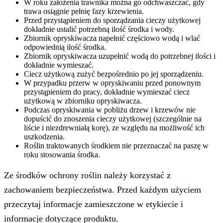
W roku założenia trawnika można go odchwaszczać, gdy
trawa osiągnie pełnię fazy krzewienia.
Przed przystąpieniem do sporządzania cieczy użytkowej
dokładnie ustalić potrzebną ilość środka i wody.
Zbiornik opryskiwacza napełnić częściowo wodą i wlać
odpowiednią ilość środka.
Zbiornik opryskiwacza uzupełnić wodą do potrzebnej ilości i
dokładnie wymieszać.
Ciecz użytkową zużyć bezpośrednio po jej sporządzeniu.
W przypadku przerw w opryskiwaniu przed ponownym
przystąpieniem do pracy, dokładnie wymieszać ciecz
użytkową w zbiorniku opryskiwacza.
Podczas opryskiwania w pobliżu drzew i krzewów nie
dopuścić do znoszenia cieczy użytkowej (szczególnie na
liście i niezdrewniałą korę), ze względu na możliwość ich
uszkodzenia.
Roślin traktowanych środkiem nie przeznaczać na paszę w
roku stosowania środka.
Ze środków ochrony roślin należy korzystać z
zachowaniem bezpieczeństwa. Przed każdym użyciem
przeczytaj informacje zamieszczone w etykiecie i
informacje dotyczące produktu.