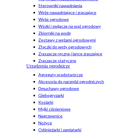
Sterowniki nawadniania
Węże nawadniające i zraszające
Węże ogrodowe
Wózki i zwijacze na wąż ogrodowy
Zbiorniki na wodę
Zestawy z wężami ogrodowymi
Złączki do węży ogrodowych
Zraszacze ręczne i lance zraszające
Zraszacze statyczne
Urządzenia ogrodnicze
Agregaty prądotwórcze
Akcesoria do narzędzi ogrodniczych
Dmuchawy ogrodowe
Glebogryzarki
Kosiarki
Myjki ciśnieniowe
Nagrzewnice
Nożyce
Odśnieżarki i zamiatarki