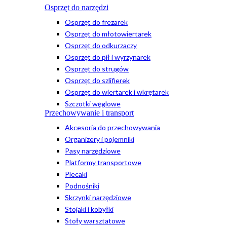
Osprzęt do narzędzi
Osprzęt do frezarek
Osprzęt do młotowiertarek
Osprzęt do odkurzaczy
Osprzęt do pił i wyrzynarek
Osprzęt do strugów
Osprzęt do szlifierek
Osprzęt do wiertarek i wkrętarek
Szczotki węglowe
Przechowywanie i transport
Akcesoria do przechowywania
Organizery i pojemniki
Pasy narzędziowe
Platformy transportowe
Plecaki
Podnośniki
Skrzynki narzędziowe
Stojaki i kobyłki
Stoły warsztatowe