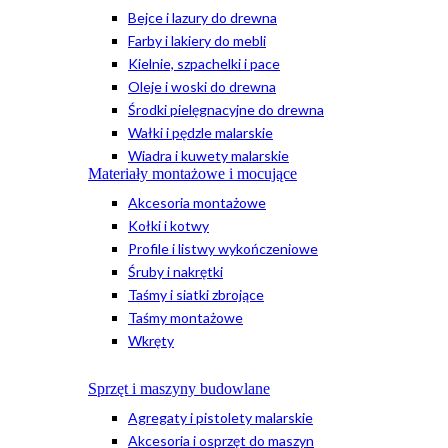
Bejce i lazury do drewna
Farby i lakiery do mebli
Kielnie, szpachelki i pace
Oleje i woski do drewna
Środki pielęgnacyjne do drewna
Wałki i pędzle malarskie
Wiadra i kuwety malarskie
Materiały montażowe i mocujące
Akcesoria montażowe
Kołki i kotwy
Profile i listwy wykończeniowe
Śruby i nakrętki
Taśmy i siatki zbrojące
Taśmy montażowe
Wkręty
Sprzęt i maszyny budowlane
Agregaty i pistolety malarskie
Akcesoria i osprzęt do maszyn