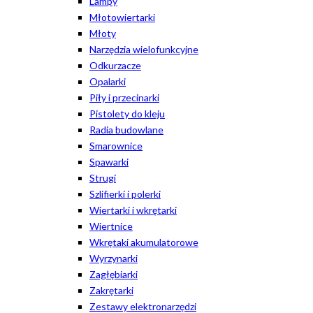
Lampy
Młotowiertarki
Młoty
Narzędzia wielofunkcyjne
Odkurzacze
Opalarki
Piły i przecinarki
Pistolety do kleju
Radia budowlane
Smarownice
Spawarki
Strugi
Szlifierki i polerki
Wiertarki i wkrętarki
Wiertnice
Wkrętaki akumulatorowe
Wyrzynarki
Zagłębiarki
Zakrętarki
Zestawy elektronarzędzi