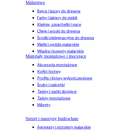
Malarstwo
Bejce i lazury do drewna
Farby i lakiery do mebli
Kielnie, szpachelki i pace
Oleje i woski do drewna
Środki pielęgnacyjne do drewna
Wałki i pędzle malarskie
Wiadra i kuwety malarskie
Materiały montażowe i mocujące
Akcesoria montażowe
Kołki i kotwy
Profile i listwy wykończeniowe
Śruby i nakrętki
Taśmy i siatki zbrojące
Taśmy montażowe
Wkręty
Sprzęt i maszyny budowlane
Agregaty i pistolety malarskie