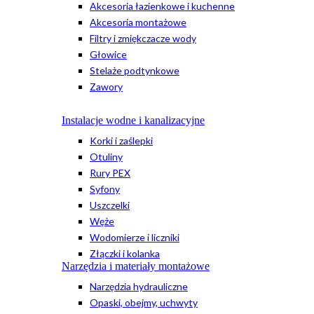
Akcesoria łazienkowe i kuchenne
Akcesoria montażowe
Filtry i zmiękczacze wody
Głowice
Stelaże podtynkowe
Zawory
Instalacje wodne i kanalizacyjne
Korki i zaślepki
Otuliny
Rury PEX
Syfony
Uszczelki
Węże
Wodomierze i liczniki
Złączki i kolanka
Narzędzia i materiały montażowe
Narzędzia hydrauliczne
Opaski, obejmy, uchwyty