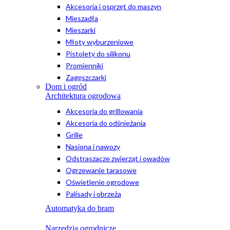
Akcesoria i osprzęt do maszyn
Mieszadła
Mieszarki
Młoty wyburzeniowe
Pistolety do silikonu
Promienniki
Zagęszczarki
Dom i ogród
Architektura ogrodowa
Akcesoria do grillowania
Akcesoria do odśnieżania
Grille
Nasiona i nawozy
Odstraszacze zwierząt i owadów
Ogrzewanie tarasowe
Oświetlenie ogrodowe
Palisady i obrzeża
Automatyka do bram
Narzędzia ogrodnicze