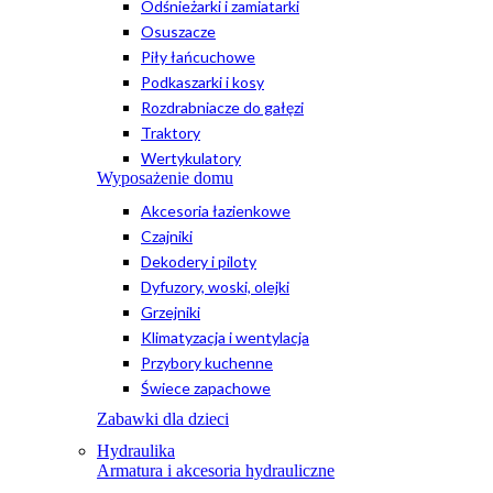
Odśnieżarki i zamiatarki
Osuszacze
Piły łańcuchowe
Podkaszarki i kosy
Rozdrabniacze do gałęzi
Traktory
Wertykulatory
Wyposażenie domu
Akcesoria łazienkowe
Czajniki
Dekodery i piloty
Dyfuzory, woski, olejki
Grzejniki
Klimatyzacja i wentylacja
Przybory kuchenne
Świece zapachowe
Zabawki dla dzieci
Hydraulika
Armatura i akcesoria hydrauliczne