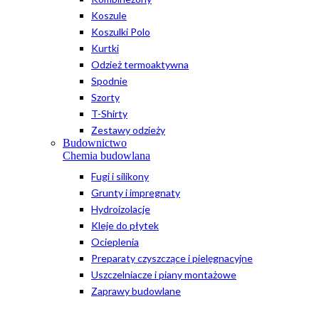
Koszule
Koszulki Polo
Kurtki
Odzież termoaktywna
Spodnie
Szorty
T-Shirty
Zestawy odzieży
Budownictwo
Chemia budowlana
Fugi i silikony
Grunty i impregnaty
Hydroizolacje
Kleje do płytek
Ocieplenia
Preparaty czyszczące i pielęgnacyjne
Uszczelniacze i piany montażowe
Zaprawy budowlane