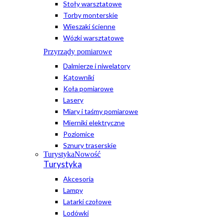
Stoły warsztatowe
Torby monterskie
Wieszaki ścienne
Wózki warsztatowe
Przyrządy pomiarowe
Dalmierze i niwelatory
Kątowniki
Koła pomiarowe
Lasery
Miary i taśmy pomiarowe
Mierniki elektryczne
Poziomice
Sznury traserskie
Turystyka
Nowość
Turystyka
Akcesoria
Lampy
Latarki czołowe
Lodówki