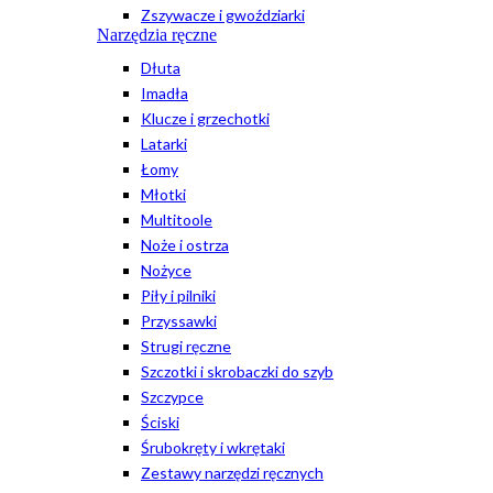
Zszywacze i gwoździarki
Narzędzia ręczne
Dłuta
Imadła
Klucze i grzechotki
Latarki
Łomy
Młotki
Multitoole
Noże i ostrza
Nożyce
Piły i pilniki
Przyssawki
Strugi ręczne
Szczotki i skrobaczki do szyb
Szczypce
Ściski
Śrubokręty i wkrętaki
Zestawy narzędzi ręcznych