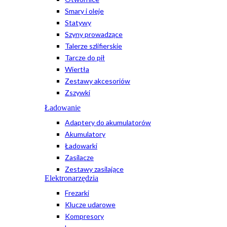
Smary i oleje
Statywy
Szyny prowadzące
Talerze szlifierskie
Tarcze do pił
Wiertła
Zestawy akcesoriów
Zszywki
Ładowanie
Adaptery do akumulatorów
Akumulatory
Ładowarki
Zasilacze
Zestawy zasilające
Elektronarzędzia
Frezarki
Klucze udarowe
Kompresory