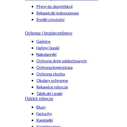
Płyny do dezynfekcji
Rękawiczki jednorazowe
Środki czystości
Ochrona i bezpieczeństwo
Gaśnice
Hełmy i kaski
Nakolanniki
Ochrona dróg oddechowych
Ochrona kręgosłupa
Ochrona słuchu
Okulary ochronne
Rękawice robocze
Tabliczki i znaki
Odzież robocza
Bluzy
Fartuchy
Kamizelki
Kombinezony