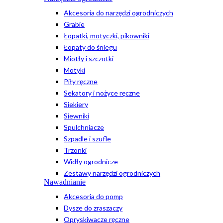
Akcesoria do narzędzi ogrodniczych
Grabie
Łopatki, motyczki, pikowniki
Łopaty do śniegu
Miotły i szczotki
Motyki
Piły ręczne
Sekatory i nożyce ręczne
Siekiery
Siewniki
Spulchniacze
Szpadle i szufle
Trzonki
Widły ogrodnicze
Zestawy narzędzi ogrodniczych
Nawadnianie
Akcesoria do pomp
Dysze do zraszaczy
Opryskiwacze ręczne