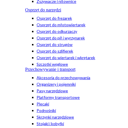
Zszywacze i nitownice
Osprzęt do narzędzi
Osprzęt do frezarek
Osprzęt do młotowiertarek
Osprzęt do odkurzaczy
Osprzęt do pił i wyrzynarek
Osprzęt do strugów
Osprzęt do szlifierek
Osprzęt do wiertarek i wkrętarek
Szczotki węglowe
Przechowywanie i transport
Akcesoria do przechowywania
Organizery i pojemniki
Pasy narzędziowe
Platformy transportowe
Plecaki
Podnośniki
Skrzynki narzędziowe
Stojaki i kobyłki