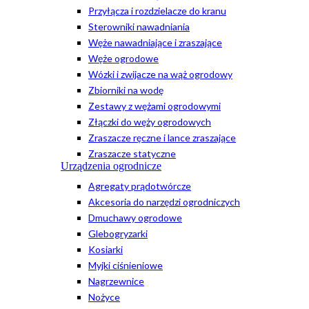
Przyłącza i rozdzielacze do kranu
Sterowniki nawadniania
Węże nawadniające i zraszające
Węże ogrodowe
Wózki i zwijacze na wąż ogrodowy
Zbiorniki na wodę
Zestawy z wężami ogrodowymi
Złączki do węży ogrodowych
Zraszacze ręczne i lance zraszające
Zraszacze statyczne
Urządzenia ogrodnicze
Agregaty prądotwórcze
Akcesoria do narzędzi ogrodniczych
Dmuchawy ogrodowe
Glebogryzarki
Kosiarki
Myjki ciśnieniowe
Nagrzewnice
Nożyce