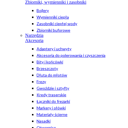
Zbiorniki, wymienniki i zasobniki
Bojlery
Wymienniki ciepła
Zasobniki ciepłej wody
Zbiorniki buforowe
Narzędzia
Akcesoria
Adaptery i uchwyty
Akcesoria do polerowania i czyszczenia
Bity i końcówki
Brzeszczoty
Dłuta do młotów
Frezy
Gwoździe i sztyfty
Kredy traserskie
Łączniki do frezarki
Markery i ołówki
Materiały ścierne
Nasadki
Otwornice