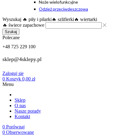
Noże wielofunkcyjne
Odzież przeciwdeszczowa
Wyszukaj
🔥 piły i pilarki
🔥 szlifierki
🔥 wiertarki
🔥 świece zapachowe
Szukaj
Polecane
+48 725 229 100
sklep@4sklepy.pl
Zaloguj się
0
Koszyk
0,00
zł
Menu
Sklep
O nas
Nasze porady
Kontakt
0
Porównaj
0
Obserwowane