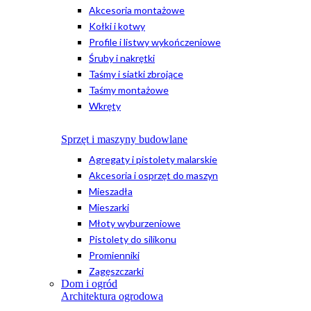
Akcesoria montażowe
Kołki i kotwy
Profile i listwy wykończeniowe
Śruby i nakrętki
Taśmy i siatki zbrojące
Taśmy montażowe
Wkręty
Sprzęt i maszyny budowlane
Agregaty i pistolety malarskie
Akcesoria i osprzęt do maszyn
Mieszadła
Mieszarki
Młoty wyburzeniowe
Pistolety do silikonu
Promienniki
Zagęszczarki
Dom i ogród
Architektura ogrodowa