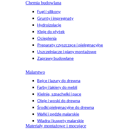
Chemia budowlana
Fugi i silikony
Grunty i impregnaty
Hydroizolacje
Kleje do płytek
Ocieplenia
Preparaty czyszczące i pielęgnacyjne
Uszczelniacze i piany montażowe
Zaprawy budowlane
Malarstwo
Bejce i lazury do drewna
Farby i lakiery do mebli
Kielnie, szpachelki i pace
Oleje i woski do drewna
Środki pielęgnacyjne do drewna
Wałki i pędzle malarskie
Wiadra i kuwety malarskie
Materiały montażowe i mocujące