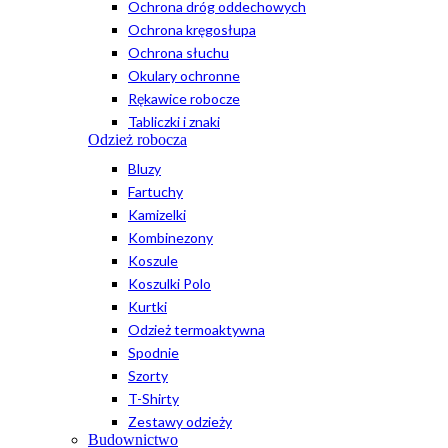
Ochrona dróg oddechowych
Ochrona kręgosłupa
Ochrona słuchu
Okulary ochronne
Rękawice robocze
Tabliczki i znaki
Odzież robocza
Bluzy
Fartuchy
Kamizelki
Kombinezony
Koszule
Koszulki Polo
Kurtki
Odzież termoaktywna
Spodnie
Szorty
T-Shirty
Zestawy odzieży
Budownictwo