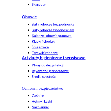
Skarpety
Obuwie
Buty robocze bez podnoska
Buty robocze z podnoskiem
Kalosze i obuwie gumowe
Klapki i chodaki
Śniegowce
Trzewiki robocze
Artykuły higieniczne i serwisowe
Płyny do dezynfekcji
Rękawiczki jednorazowe
Środki czystości
Ochrona i bezpieczeństwo
Gaśnice
Hełmy i kaski
Nakolanniki