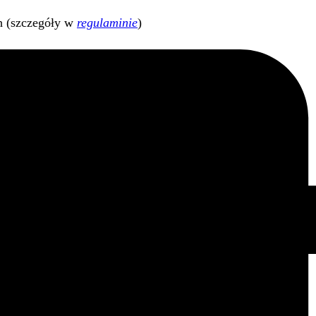
h (szczegóły w
regulaminie
)