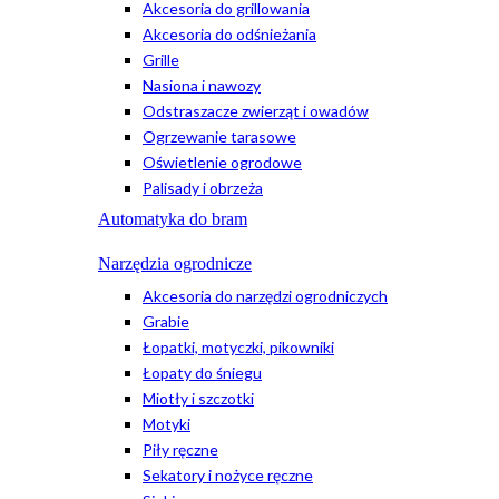
Akcesoria do grillowania
Akcesoria do odśnieżania
Grille
Nasiona i nawozy
Odstraszacze zwierząt i owadów
Ogrzewanie tarasowe
Oświetlenie ogrodowe
Palisady i obrzeża
Automatyka do bram
Narzędzia ogrodnicze
Akcesoria do narzędzi ogrodniczych
Grabie
Łopatki, motyczki, pikowniki
Łopaty do śniegu
Miotły i szczotki
Motyki
Piły ręczne
Sekatory i nożyce ręczne