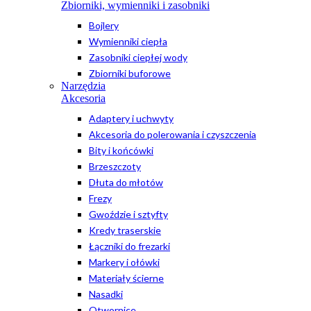
Zbiorniki, wymienniki i zasobniki
Bojlery
Wymienniki ciepła
Zasobniki ciepłej wody
Zbiorniki buforowe
Narzędzia
Akcesoria
Adaptery i uchwyty
Akcesoria do polerowania i czyszczenia
Bity i końcówki
Brzeszczoty
Dłuta do młotów
Frezy
Gwoździe i sztyfty
Kredy traserskie
Łączniki do frezarki
Markery i ołówki
Materiały ścierne
Nasadki
Otwornice