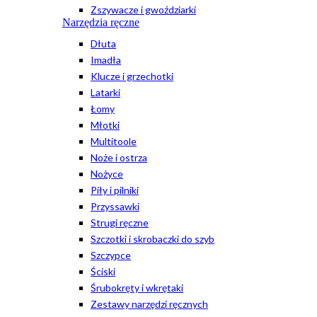
Zszywacze i gwoździarki
Narzędzia ręczne
Dłuta
Imadła
Klucze i grzechotki
Latarki
Łomy
Młotki
Multitoole
Noże i ostrza
Nożyce
Piły i pilniki
Przyssawki
Strugi ręczne
Szczotki i skrobaczki do szyb
Szczypce
Ściski
Śrubokręty i wkrętaki
Zestawy narzędzi ręcznych