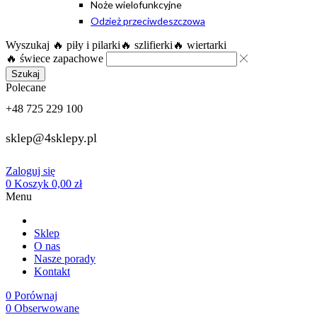
Noże wielofunkcyjne
Odzież przeciwdeszczowa
Wyszukaj
🔥 piły i pilarki
🔥 szlifierki
🔥 wiertarki
🔥 świece zapachowe
Szukaj
Polecane
+48 725 229 100
sklep@4sklepy.pl
Zaloguj się
0
Koszyk
0,00
zł
Menu
Sklep
O nas
Nasze porady
Kontakt
0
Porównaj
0
Obserwowane