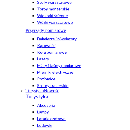
Stoły warsztatowe
Torby monterskie
Wieszaki ścienne
Wózki warsztatowe
Przyrządy pomiarowe
Dalmierze i niwelatory
Kątowniki
Koła pomiarowe
Lasery
Miary i taśmy pomiarowe
Mierniki elektryczne
Poziomice
Sznury traserskie
Turystyka
Nowość
Turystyka
Akcesoria
Lampy
Latarki czołowe
Lodówki