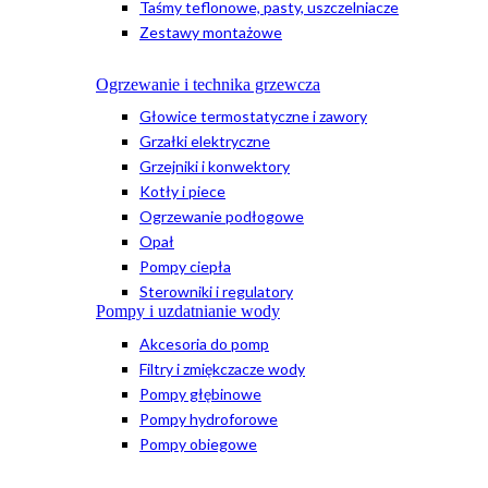
Taśmy teflonowe, pasty, uszczelniacze
Zestawy montażowe
Ogrzewanie i technika grzewcza
Głowice termostatyczne i zawory
Grzałki elektryczne
Grzejniki i konwektory
Kotły i piece
Ogrzewanie podłogowe
Opał
Pompy ciepła
Sterowniki i regulatory
Pompy i uzdatnianie wody
Akcesoria do pomp
Filtry i zmiękczacze wody
Pompy głębinowe
Pompy hydroforowe
Pompy obiegowe