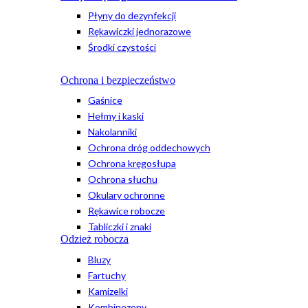
Płyny do dezynfekcji
Rękawiczki jednorazowe
Środki czystości
Ochrona i bezpieczeństwo
Gaśnice
Hełmy i kaski
Nakolanniki
Ochrona dróg oddechowych
Ochrona kręgosłupa
Ochrona słuchu
Okulary ochronne
Rękawice robocze
Tabliczki i znaki
Odzież robocza
Bluzy
Fartuchy
Kamizelki
Kombinezony