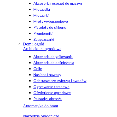
Akcesoria i osprzęt do maszyn
Mieszadła
Mieszarki
Młoty wyburzeniowe
Pistolety do silikonu
Promienniki
Zagęszczarki
Dom i ogród
Architektura ogrodowa
Akcesoria do grillowania
Akcesoria do odśnieżania
Grille
Nasiona i nawozy
Odstraszacze zwierząt i owadów
Ogrzewanie tarasowe
Oświetlenie ogrodowe
Palisady i obrzeża
Automatyka do bram
Narzędzia ogrodnicze