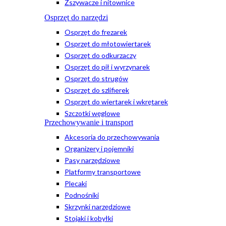
Zszywacze i nitownice
Osprzęt do narzędzi
Osprzęt do frezarek
Osprzęt do młotowiertarek
Osprzęt do odkurzaczy
Osprzęt do pił i wyrzynarek
Osprzęt do strugów
Osprzęt do szlifierek
Osprzęt do wiertarek i wkrętarek
Szczotki węglowe
Przechowywanie i transport
Akcesoria do przechowywania
Organizery i pojemniki
Pasy narzędziowe
Platformy transportowe
Plecaki
Podnośniki
Skrzynki narzędziowe
Stojaki i kobyłki