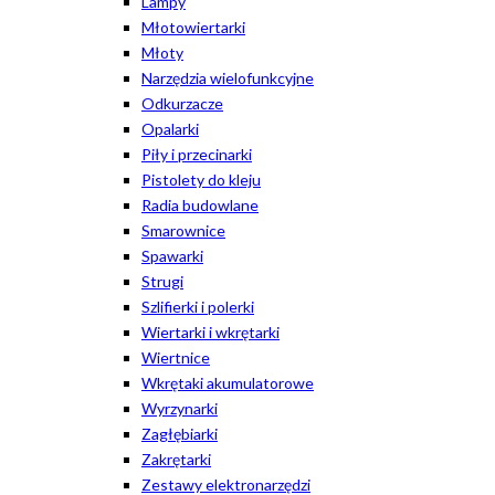
Lampy
Młotowiertarki
Młoty
Narzędzia wielofunkcyjne
Odkurzacze
Opalarki
Piły i przecinarki
Pistolety do kleju
Radia budowlane
Smarownice
Spawarki
Strugi
Szlifierki i polerki
Wiertarki i wkrętarki
Wiertnice
Wkrętaki akumulatorowe
Wyrzynarki
Zagłębiarki
Zakrętarki
Zestawy elektronarzędzi