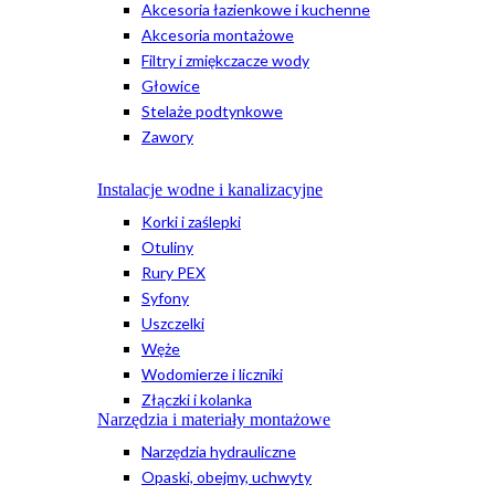
Akcesoria łazienkowe i kuchenne
Akcesoria montażowe
Filtry i zmiękczacze wody
Głowice
Stelaże podtynkowe
Zawory
Instalacje wodne i kanalizacyjne
Korki i zaślepki
Otuliny
Rury PEX
Syfony
Uszczelki
Węże
Wodomierze i liczniki
Złączki i kolanka
Narzędzia i materiały montażowe
Narzędzia hydrauliczne
Opaski, obejmy, uchwyty