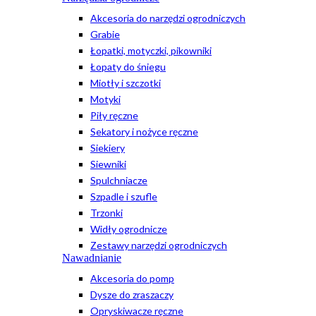
Akcesoria do narzędzi ogrodniczych
Grabie
Łopatki, motyczki, pikowniki
Łopaty do śniegu
Miotły i szczotki
Motyki
Piły ręczne
Sekatory i nożyce ręczne
Siekiery
Siewniki
Spulchniacze
Szpadle i szufle
Trzonki
Widły ogrodnicze
Zestawy narzędzi ogrodniczych
Nawadnianie
Akcesoria do pomp
Dysze do zraszaczy
Opryskiwacze ręczne