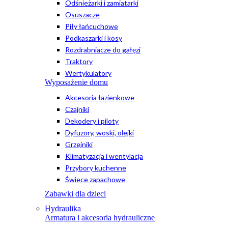
Odśnieżarki i zamiatarki
Osuszacze
Piły łańcuchowe
Podkaszarki i kosy
Rozdrabniacze do gałęzi
Traktory
Wertykulatory
Wyposażenie domu
Akcesoria łazienkowe
Czajniki
Dekodery i piloty
Dyfuzory, woski, olejki
Grzejniki
Klimatyzacja i wentylacja
Przybory kuchenne
Świece zapachowe
Zabawki dla dzieci
Hydraulika
Armatura i akcesoria hydrauliczne