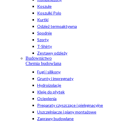
Koszule
Koszulki Polo
Kurtki
Odzież termoaktywna
Spodnie
Szorty
T-Shirty
Zestawy odzieży
Budownictwo
Chemia budowlana
Fugi i silikony
Grunty i impregnaty
Hydroizolacje
Kleje do płytek
Ocieplenia
Preparaty czyszczące i pielęgnacyjne
Uszczelniacze i piany montażowe
Zaprawy budowlane