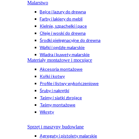
Malarstwo
Bejce i lazury do drewna
Farby i lakiery do mebli
Kielnie, szpachelki i pace
Oleje i woski do drewna
Środki pielęgnacyjne do drewna
Wałki i pędzle malarskie
Wiadra i kuwety malarskie
Materiały montażowe i mocujące
Akcesoria montażowe
Kołki i kotwy
Profile i listwy wykończeniowe
Śruby i nakrętki
Taśmy i siatki zbrojące
Taśmy montażowe
Wkręty
Sprzęt i maszyny budowlane
Agregaty i pistolety malarskie