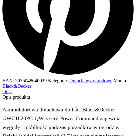
EAN:
5035048640029
Kategoria:
Dmuchawy ogrodowe
Marka:
Black&Decker
Opis
Opis produktu
Akumulatorowa dmuchawa do liści Black&Decker
GWC1820PC‑QW z serii Power Command zapewnia
wygodę i mobilność podczas porządków w ogrodzie.
Dzięki lekkiej konstrukcji (1,7 kg) oraz akumulatorowi