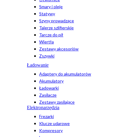
Smary i oleje
Statywy
Szyny prowadzące
Talerze szlifierskie
Tarcze do pił
Wiertła
Zestawy akcesoriów
Zszywki
Ładowanie
Adaptery do akumulatorów
Akumulatory
Ładowarki
Zasilacze
Zestawy zasilające
Elektronarzędzia
Frezarki
Klucze udarowe
Kompresory