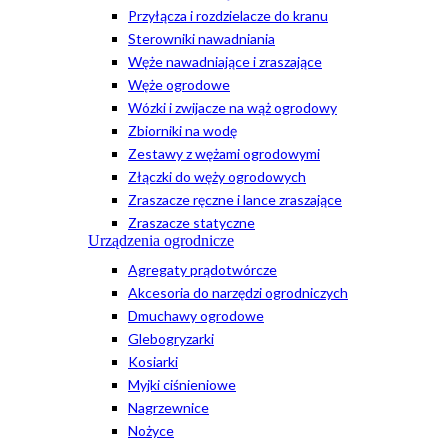
Przyłącza i rozdzielacze do kranu
Sterowniki nawadniania
Węże nawadniające i zraszające
Węże ogrodowe
Wózki i zwijacze na wąż ogrodowy
Zbiorniki na wodę
Zestawy z wężami ogrodowymi
Złączki do węży ogrodowych
Zraszacze ręczne i lance zraszające
Zraszacze statyczne
Urządzenia ogrodnicze
Agregaty prądotwórcze
Akcesoria do narzędzi ogrodniczych
Dmuchawy ogrodowe
Glebogryzarki
Kosiarki
Myjki ciśnieniowe
Nagrzewnice
Nożyce