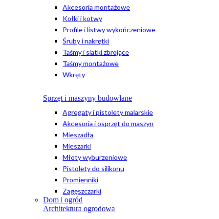
Akcesoria montażowe
Kołki i kotwy
Profile i listwy wykończeniowe
Śruby i nakrętki
Taśmy i siatki zbrojące
Taśmy montażowe
Wkręty
Sprzęt i maszyny budowlane
Agregaty i pistolety malarskie
Akcesoria i osprzęt do maszyn
Mieszadła
Mieszarki
Młoty wyburzeniowe
Pistolety do silikonu
Promienniki
Zagęszczarki
Dom i ogród
Architektura ogrodowa