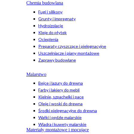
Chemia budowlana
Fugi i silikony
Grunty i impregnaty
Hydroizolacje
Kleje do płytek
Ocieplenia
Preparaty czyszczące i pielęgnacyjne
Uszczelniacze i piany montażowe
Zaprawy budowlane
Malarstwo
Bejce i lazury do drewna
Farby i lakiery do mebli
Kielnie, szpachelki i pace
Oleje i woski do drewna
Środki pielęgnacyjne do drewna
Wałki i pędzle malarskie
Wiadra i kuwety malarskie
Materiały montażowe i mocujące