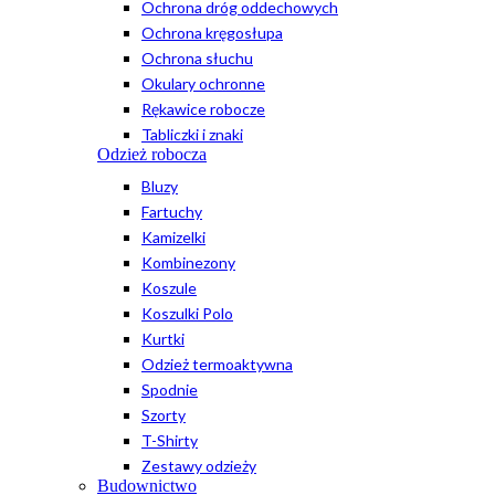
Ochrona dróg oddechowych
Ochrona kręgosłupa
Ochrona słuchu
Okulary ochronne
Rękawice robocze
Tabliczki i znaki
Odzież robocza
Bluzy
Fartuchy
Kamizelki
Kombinezony
Koszule
Koszulki Polo
Kurtki
Odzież termoaktywna
Spodnie
Szorty
T-Shirty
Zestawy odzieży
Budownictwo