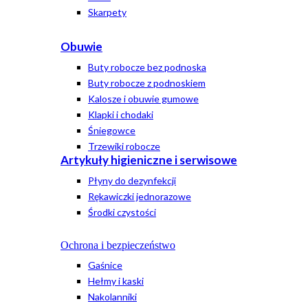
Skarpety
Obuwie
Buty robocze bez podnoska
Buty robocze z podnoskiem
Kalosze i obuwie gumowe
Klapki i chodaki
Śniegowce
Trzewiki robocze
Artykuły higieniczne i serwisowe
Płyny do dezynfekcji
Rękawiczki jednorazowe
Środki czystości
Ochrona i bezpieczeństwo
Gaśnice
Hełmy i kaski
Nakolanniki