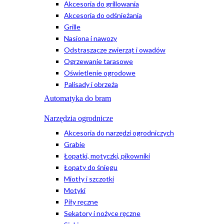
Akcesoria do grillowania
Akcesoria do odśnieżania
Grille
Nasiona i nawozy
Odstraszacze zwierząt i owadów
Ogrzewanie tarasowe
Oświetlenie ogrodowe
Palisady i obrzeża
Automatyka do bram
Narzędzia ogrodnicze
Akcesoria do narzędzi ogrodniczych
Grabie
Łopatki, motyczki, pikowniki
Łopaty do śniegu
Miotły i szczotki
Motyki
Piły ręczne
Sekatory i nożyce ręczne