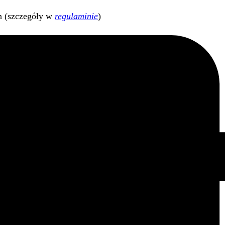
h (szczegóły w
regulaminie
)