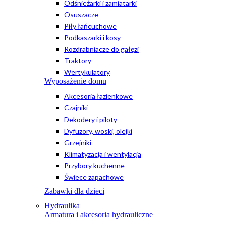
Odśnieżarki i zamiatarki
Osuszacze
Piły łańcuchowe
Podkaszarki i kosy
Rozdrabniacze do gałęzi
Traktory
Wertykulatory
Wyposażenie domu
Akcesoria łazienkowe
Czajniki
Dekodery i piloty
Dyfuzory, woski, olejki
Grzejniki
Klimatyzacja i wentylacja
Przybory kuchenne
Świece zapachowe
Zabawki dla dzieci
Hydraulika
Armatura i akcesoria hydrauliczne