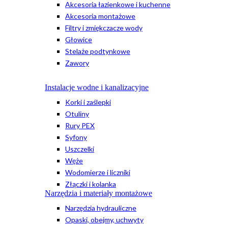
Akcesoria łazienkowe i kuchenne
Akcesoria montażowe
Filtry i zmiękczacze wody
Głowice
Stelaże podtynkowe
Zawory
Instalacje wodne i kanalizacyjne
Korki i zaślepki
Otuliny
Rury PEX
Syfony
Uszczelki
Węże
Wodomierze i liczniki
Złączki i kolanka
Narzędzia i materiały montażowe
Narzędzia hydrauliczne
Opaski, obejmy, uchwyty