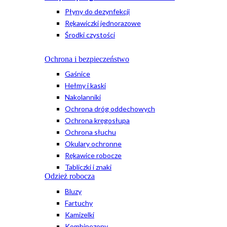
Płyny do dezynfekcji
Rękawiczki jednorazowe
Środki czystości
Ochrona i bezpieczeństwo
Gaśnice
Hełmy i kaski
Nakolanniki
Ochrona dróg oddechowych
Ochrona kręgosłupa
Ochrona słuchu
Okulary ochronne
Rękawice robocze
Tabliczki i znaki
Odzież robocza
Bluzy
Fartuchy
Kamizelki
Kombinezony