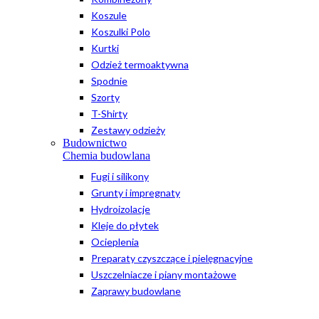
Koszule
Koszulki Polo
Kurtki
Odzież termoaktywna
Spodnie
Szorty
T-Shirty
Zestawy odzieży
Budownictwo
Chemia budowlana
Fugi i silikony
Grunty i impregnaty
Hydroizolacje
Kleje do płytek
Ocieplenia
Preparaty czyszczące i pielęgnacyjne
Uszczelniacze i piany montażowe
Zaprawy budowlane