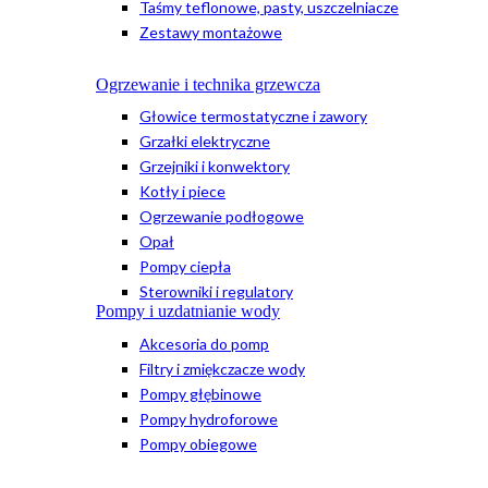
Taśmy teflonowe, pasty, uszczelniacze
Zestawy montażowe
Ogrzewanie i technika grzewcza
Głowice termostatyczne i zawory
Grzałki elektryczne
Grzejniki i konwektory
Kotły i piece
Ogrzewanie podłogowe
Opał
Pompy ciepła
Sterowniki i regulatory
Pompy i uzdatnianie wody
Akcesoria do pomp
Filtry i zmiękczacze wody
Pompy głębinowe
Pompy hydroforowe
Pompy obiegowe