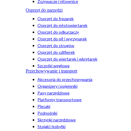
Zszywacze i nitownice
Osprzęt do narzędzi
Osprzęt do frezarek
Osprzęt do młotowiertarek
Osprzęt do odkurzaczy
Osprzęt do pił i wyrzynarek
Osprzęt do strugów
Osprzęt do szlifierek
Osprzęt do wiertarek i wkrętarek
Szczotki węglowe
Przechowywanie i transport
Akcesoria do przechowywania
Organizery i pojemniki
Pasy narzędziowe
Platformy transportowe
Plecaki
Podnośniki
Skrzynki narzędziowe
Stojaki i kobyłki