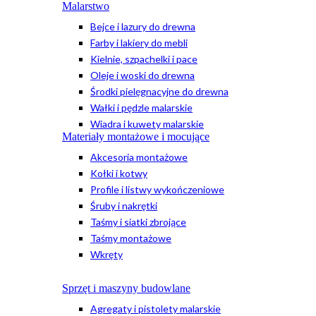
Malarstwo
Bejce i lazury do drewna
Farby i lakiery do mebli
Kielnie, szpachelki i pace
Oleje i woski do drewna
Środki pielęgnacyjne do drewna
Wałki i pędzle malarskie
Wiadra i kuwety malarskie
Materiały montażowe i mocujące
Akcesoria montażowe
Kołki i kotwy
Profile i listwy wykończeniowe
Śruby i nakrętki
Taśmy i siatki zbrojące
Taśmy montażowe
Wkręty
Sprzęt i maszyny budowlane
Agregaty i pistolety malarskie