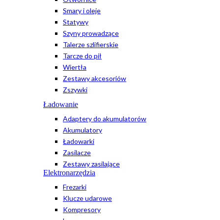
Smary i oleje
Statywy
Szyny prowadzące
Talerze szlifierskie
Tarcze do pił
Wiertła
Zestawy akcesoriów
Zszywki
Ładowanie
Adaptery do akumulatorów
Akumulatory
Ładowarki
Zasilacze
Zestawy zasilające
Elektronarzędzia
Frezarki
Klucze udarowe
Kompresory