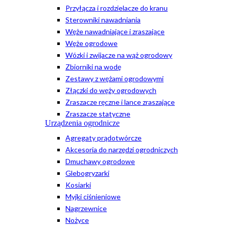
Przyłącza i rozdzielacze do kranu
Sterowniki nawadniania
Węże nawadniające i zraszające
Węże ogrodowe
Wózki i zwijacze na wąż ogrodowy
Zbiorniki na wodę
Zestawy z wężami ogrodowymi
Złączki do węży ogrodowych
Zraszacze ręczne i lance zraszające
Zraszacze statyczne
Urządzenia ogrodnicze
Agregaty prądotwórcze
Akcesoria do narzędzi ogrodniczych
Dmuchawy ogrodowe
Glebogryzarki
Kosiarki
Myjki ciśnieniowe
Nagrzewnice
Nożyce