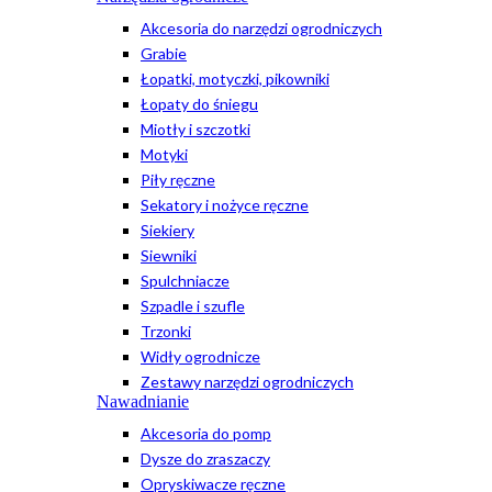
Akcesoria do narzędzi ogrodniczych
Grabie
Łopatki, motyczki, pikowniki
Łopaty do śniegu
Miotły i szczotki
Motyki
Piły ręczne
Sekatory i nożyce ręczne
Siekiery
Siewniki
Spulchniacze
Szpadle i szufle
Trzonki
Widły ogrodnicze
Zestawy narzędzi ogrodniczych
Nawadnianie
Akcesoria do pomp
Dysze do zraszaczy
Opryskiwacze ręczne