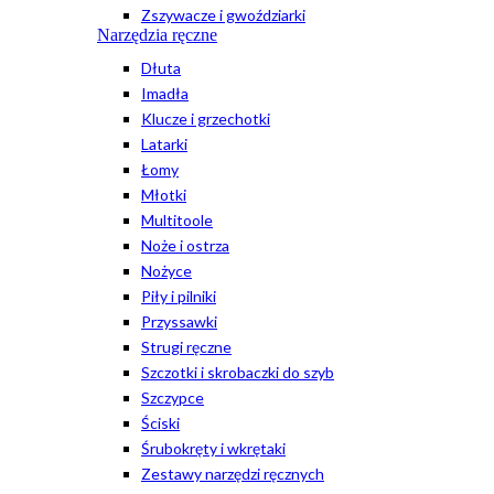
Zszywacze i gwoździarki
Narzędzia ręczne
Dłuta
Imadła
Klucze i grzechotki
Latarki
Łomy
Młotki
Multitoole
Noże i ostrza
Nożyce
Piły i pilniki
Przyssawki
Strugi ręczne
Szczotki i skrobaczki do szyb
Szczypce
Ściski
Śrubokręty i wkrętaki
Zestawy narzędzi ręcznych