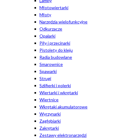
Lampy
Młotowiertarki
Młoty
Narzędzia wielofunkcyjne
Odkurzacze
Opalarki
Piły i przecinarki
Pistolety do kleju
Radia budowlane
Smarownice
Spawarki
Strugi
Szlifierki i polerki
Wiertarki i wkrętarki
Wiertnice
Wkrętaki akumulatorowe
Wyrzynarki
Zagłębiarki
Zakrętarki
Zestawy elektronarzędzi