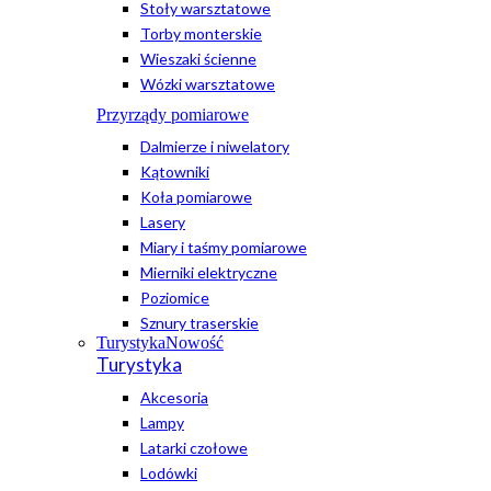
Stoły warsztatowe
Torby monterskie
Wieszaki ścienne
Wózki warsztatowe
Przyrządy pomiarowe
Dalmierze i niwelatory
Kątowniki
Koła pomiarowe
Lasery
Miary i taśmy pomiarowe
Mierniki elektryczne
Poziomice
Sznury traserskie
Turystyka
Nowość
Turystyka
Akcesoria
Lampy
Latarki czołowe
Lodówki