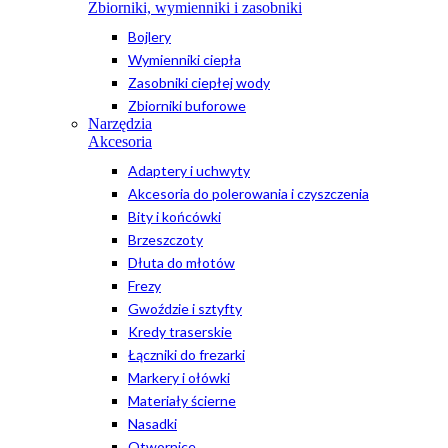
Zbiorniki, wymienniki i zasobniki
Bojlery
Wymienniki ciepła
Zasobniki ciepłej wody
Zbiorniki buforowe
Narzędzia
Akcesoria
Adaptery i uchwyty
Akcesoria do polerowania i czyszczenia
Bity i końcówki
Brzeszczoty
Dłuta do młotów
Frezy
Gwoździe i sztyfty
Kredy traserskie
Łączniki do frezarki
Markery i ołówki
Materiały ścierne
Nasadki
Otwornice