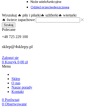
Noże wielofunkcyjne
Odzież przeciwdeszczowa
Wyszukaj
🔥 piły i pilarki
🔥 szlifierki
🔥 wiertarki
🔥 świece zapachowe
Szukaj
Polecane
+48 725 229 100
sklep@4sklepy.pl
Zaloguj się
0
Koszyk
0,00
zł
Menu
Sklep
O nas
Nasze porady
Kontakt
0
Porównaj
0
Obserwowane