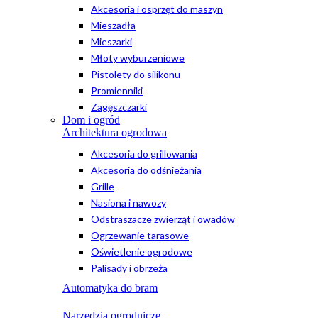
Akcesoria i osprzęt do maszyn
Mieszadła
Mieszarki
Młoty wyburzeniowe
Pistolety do silikonu
Promienniki
Zagęszczarki
Dom i ogród
Architektura ogrodowa
Akcesoria do grillowania
Akcesoria do odśnieżania
Grille
Nasiona i nawozy
Odstraszacze zwierząt i owadów
Ogrzewanie tarasowe
Oświetlenie ogrodowe
Palisady i obrzeża
Automatyka do bram
Narzędzia ogrodnicze