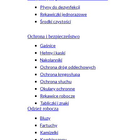
Płyny do dezynfekcji
Rękawiczki jednorazowe
Środki czystości
Ochrona i bezpieczeństwo
Gaśnice
Hełmy i kaski
Nakolanniki
Ochrona dróg oddechowych
Ochrona kręgosłupa
Ochrona słuchu
Okulary ochronne
Rękawice robocze
Tabliczki i znaki
Odzież robocza
Bluzy
Fartuchy
Kamizelki
Kombinezony