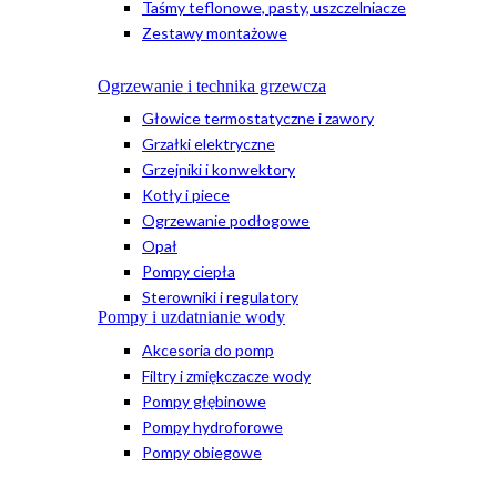
Taśmy teflonowe, pasty, uszczelniacze
Zestawy montażowe
Ogrzewanie i technika grzewcza
Głowice termostatyczne i zawory
Grzałki elektryczne
Grzejniki i konwektory
Kotły i piece
Ogrzewanie podłogowe
Opał
Pompy ciepła
Sterowniki i regulatory
Pompy i uzdatnianie wody
Akcesoria do pomp
Filtry i zmiękczacze wody
Pompy głębinowe
Pompy hydroforowe
Pompy obiegowe