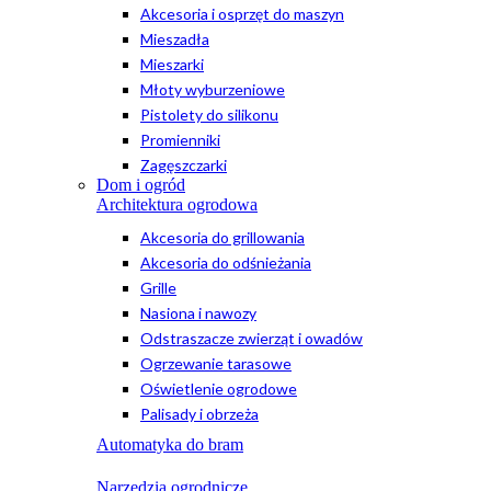
Akcesoria i osprzęt do maszyn
Mieszadła
Mieszarki
Młoty wyburzeniowe
Pistolety do silikonu
Promienniki
Zagęszczarki
Dom i ogród
Architektura ogrodowa
Akcesoria do grillowania
Akcesoria do odśnieżania
Grille
Nasiona i nawozy
Odstraszacze zwierząt i owadów
Ogrzewanie tarasowe
Oświetlenie ogrodowe
Palisady i obrzeża
Automatyka do bram
Narzędzia ogrodnicze