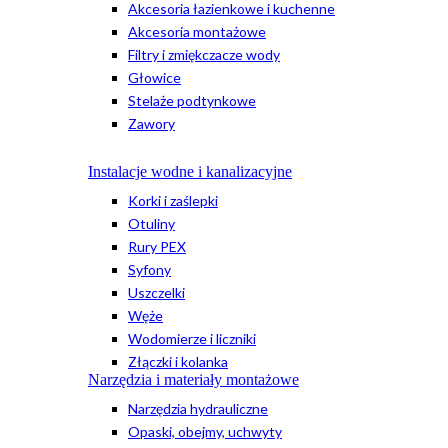
Akcesoria łazienkowe i kuchenne
Akcesoria montażowe
Filtry i zmiękczacze wody
Głowice
Stelaże podtynkowe
Zawory
Instalacje wodne i kanalizacyjne
Korki i zaślepki
Otuliny
Rury PEX
Syfony
Uszczelki
Węże
Wodomierze i liczniki
Złączki i kolanka
Narzędzia i materiały montażowe
Narzędzia hydrauliczne
Opaski, obejmy, uchwyty