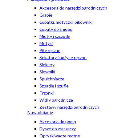
Akcesoria do narzędzi ogrodniczych
Grabie
Łopatki, motyczki, pikowniki
Łopaty do śniegu
Miotły i szczotki
Motyki
Piły ręczne
Sekatory i nożyce ręczne
Siekiery
Siewniki
Spulchniacze
Szpadle i szufle
Trzonki
Widły ogrodnicze
Zestawy narzędzi ogrodniczych
Nawadnianie
Akcesoria do pomp
Dysze do zraszaczy
Opryskiwacze ręczne