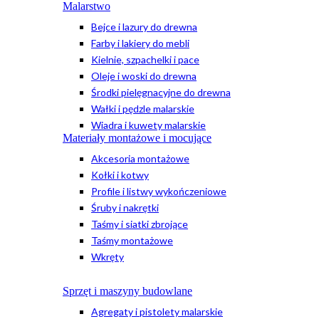
Malarstwo
Bejce i lazury do drewna
Farby i lakiery do mebli
Kielnie, szpachelki i pace
Oleje i woski do drewna
Środki pielęgnacyjne do drewna
Wałki i pędzle malarskie
Wiadra i kuwety malarskie
Materiały montażowe i mocujące
Akcesoria montażowe
Kołki i kotwy
Profile i listwy wykończeniowe
Śruby i nakrętki
Taśmy i siatki zbrojące
Taśmy montażowe
Wkręty
Sprzęt i maszyny budowlane
Agregaty i pistolety malarskie