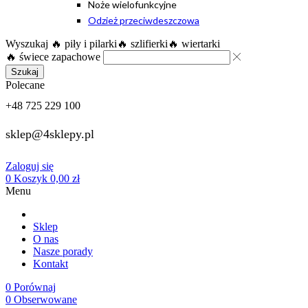
Noże wielofunkcyjne
Odzież przeciwdeszczowa
Wyszukaj
🔥 piły i pilarki
🔥 szlifierki
🔥 wiertarki
🔥 świece zapachowe
Szukaj
Polecane
+48 725 229 100
sklep@4sklepy.pl
Zaloguj się
0
Koszyk
0,00
zł
Menu
Sklep
O nas
Nasze porady
Kontakt
0
Porównaj
0
Obserwowane