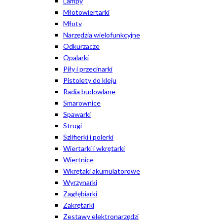
Lampy
Młotowiertarki
Młoty
Narzędzia wielofunkcyjne
Odkurzacze
Opalarki
Piły i przecinarki
Pistolety do kleju
Radia budowlane
Smarownice
Spawarki
Strugi
Szlifierki i polerki
Wiertarki i wkrętarki
Wiertnice
Wkrętaki akumulatorowe
Wyrzynarki
Zagłębiarki
Zakrętarki
Zestawy elektronarzędzi