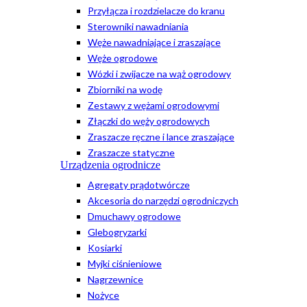
Przyłącza i rozdzielacze do kranu
Sterowniki nawadniania
Węże nawadniające i zraszające
Węże ogrodowe
Wózki i zwijacze na wąż ogrodowy
Zbiorniki na wodę
Zestawy z wężami ogrodowymi
Złączki do węży ogrodowych
Zraszacze ręczne i lance zraszające
Zraszacze statyczne
Urządzenia ogrodnicze
Agregaty prądotwórcze
Akcesoria do narzędzi ogrodniczych
Dmuchawy ogrodowe
Glebogryzarki
Kosiarki
Myjki ciśnieniowe
Nagrzewnice
Nożyce