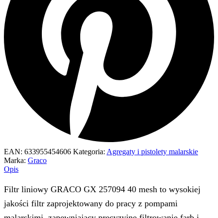
EAN:
633955454606
Kategoria:
Agregaty i pistolety malarskie
Marka:
Graco
Opis
Filtr liniowy GRACO GX 257094 40 mesh to wysokiej
jakości filtr zaprojektowany do pracy z pompami
malarskimi, zapewniający precyzyjne filtrowanie farb i