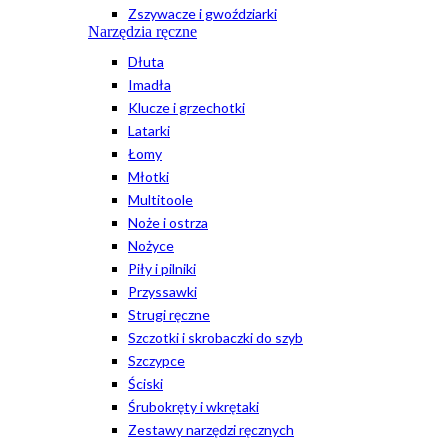
Zszywacze i gwoździarki
Narzędzia ręczne
Dłuta
Imadła
Klucze i grzechotki
Latarki
Łomy
Młotki
Multitoole
Noże i ostrza
Nożyce
Piły i pilniki
Przyssawki
Strugi ręczne
Szczotki i skrobaczki do szyb
Szczypce
Ściski
Śrubokręty i wkrętaki
Zestawy narzędzi ręcznych