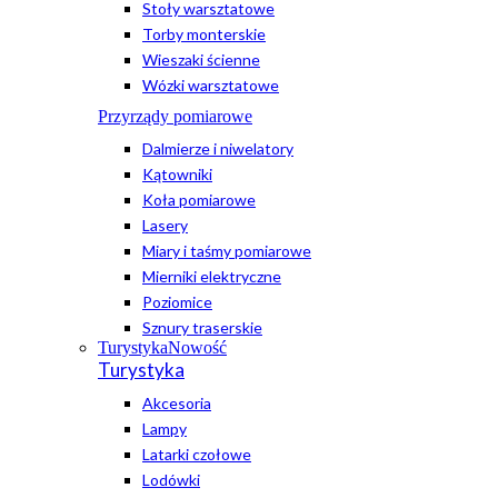
Stoły warsztatowe
Torby monterskie
Wieszaki ścienne
Wózki warsztatowe
Przyrządy pomiarowe
Dalmierze i niwelatory
Kątowniki
Koła pomiarowe
Lasery
Miary i taśmy pomiarowe
Mierniki elektryczne
Poziomice
Sznury traserskie
Turystyka
Nowość
Turystyka
Akcesoria
Lampy
Latarki czołowe
Lodówki