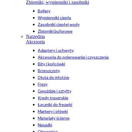
Zbiorniki, wymienniki i zasobniki
Bojlery
Wymienniki ciepła
Zasobniki ciepłej wody
Zbiorniki buforowe
Narzędzia
Akcesoria
Adaptery i uchwyty
Akcesoria do polerowania i czyszczenia
Bity i końcówki
Brzeszczoty
Dłuta do młotów
Frezy
Gwoździe i sztyfty
Kredy traserskie
Łączniki do frezarki
Markery i ołówki
Materiały ścierne
Nasadki
Otwornice