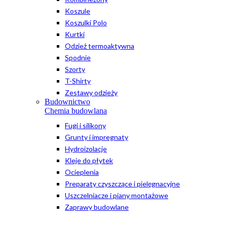
Koszule
Koszulki Polo
Kurtki
Odzież termoaktywna
Spodnie
Szorty
T-Shirty
Zestawy odzieży
Budownictwo
Chemia budowlana
Fugi i silikony
Grunty i impregnaty
Hydroizolacje
Kleje do płytek
Ocieplenia
Preparaty czyszczące i pielęgnacyjne
Uszczelniacze i piany montażowe
Zaprawy budowlane