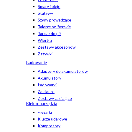
Smary i oleje
Statywy
Szyny prowadzące
Talerze szlifierskie
Tarcze do pił
Wiertła
Zestawy akcesoriów
Zszywki
Ładowanie
Adaptery do akumulatorów
Akumulatory
Ładowarki
Zasilacze
Zestawy zasilające
Elektronarzędzia
Frezarki
Klucze udarowe
Kompresory