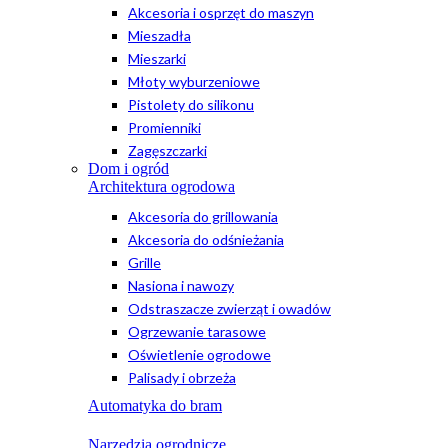
Akcesoria i osprzęt do maszyn
Mieszadła
Mieszarki
Młoty wyburzeniowe
Pistolety do silikonu
Promienniki
Zagęszczarki
Dom i ogród
Architektura ogrodowa
Akcesoria do grillowania
Akcesoria do odśnieżania
Grille
Nasiona i nawozy
Odstraszacze zwierząt i owadów
Ogrzewanie tarasowe
Oświetlenie ogrodowe
Palisady i obrzeża
Automatyka do bram
Narzędzia ogrodnicze