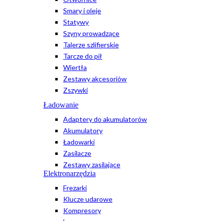
Smary i oleje
Statywy
Szyny prowadzące
Talerze szlifierskie
Tarcze do pił
Wiertła
Zestawy akcesoriów
Zszywki
Ładowanie
Adaptery do akumulatorów
Akumulatory
Ładowarki
Zasilacze
Zestawy zasilające
Elektronarzędzia
Frezarki
Klucze udarowe
Kompresory