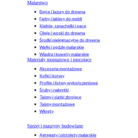
Malarstwo
Bejce i lazury do drewna
Farby i lakiery do mebli
Kielnie, szpachelki i pace
Oleje i woski do drewna
Środki pielęgnacyjne do drewna
Wałki i pędzle malarskie
Wiadra i kuwety malarskie
Materiały montażowe i mocujące
Akcesoria montażowe
Kołki i kotwy
Profile i listwy wykończeniowe
Śruby i nakrętki
Taśmy i siatki zbrojące
Taśmy montażowe
Wkręty
Sprzęt i maszyny budowlane
Agregaty i pistolety malarskie