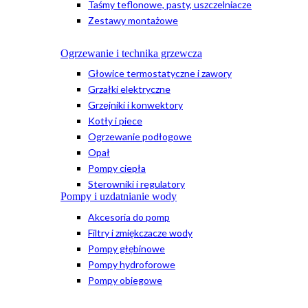
Taśmy teflonowe, pasty, uszczelniacze
Zestawy montażowe
Ogrzewanie i technika grzewcza
Głowice termostatyczne i zawory
Grzałki elektryczne
Grzejniki i konwektory
Kotły i piece
Ogrzewanie podłogowe
Opał
Pompy ciepła
Sterowniki i regulatory
Pompy i uzdatnianie wody
Akcesoria do pomp
Filtry i zmiękczacze wody
Pompy głębinowe
Pompy hydroforowe
Pompy obiegowe