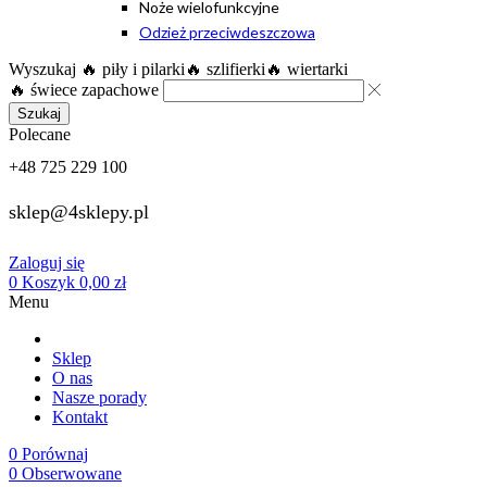
Noże wielofunkcyjne
Odzież przeciwdeszczowa
Wyszukaj
🔥 piły i pilarki
🔥 szlifierki
🔥 wiertarki
🔥 świece zapachowe
Szukaj
Polecane
+48 725 229 100
sklep@4sklepy.pl
Zaloguj się
0
Koszyk
0,00
zł
Menu
Sklep
O nas
Nasze porady
Kontakt
0
Porównaj
0
Obserwowane