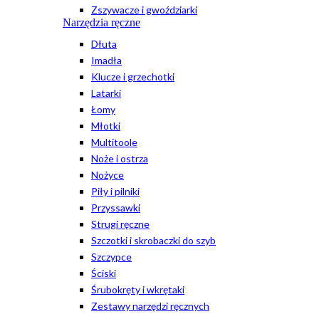
Zszywacze i gwoździarki
Narzędzia ręczne
Dłuta
Imadła
Klucze i grzechotki
Latarki
Łomy
Młotki
Multitoole
Noże i ostrza
Nożyce
Piły i pilniki
Przyssawki
Strugi ręczne
Szczotki i skrobaczki do szyb
Szczypce
Ściski
Śrubokręty i wkrętaki
Zestawy narzędzi ręcznych