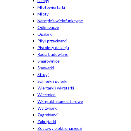
Lampy
Młotowiertarki
Młoty
Narzędzia wielofunkcyjne
Odkurzacze
Opalarki
Piły i przecinarki
Pistolety do kleju
Radia budowlane
Smarownice
Spawarki
Strugi
Szlifierki i polerki
Wiertarki i wkrętarki
Wiertnice
Wkrętaki akumulatorowe
Wyrzynarki
Zagłębiarki
Zakrętarki
Zestawy elektronarzędzi