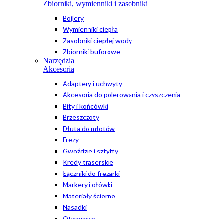
Zbiorniki, wymienniki i zasobniki
Bojlery
Wymienniki ciepła
Zasobniki ciepłej wody
Zbiorniki buforowe
Narzędzia
Akcesoria
Adaptery i uchwyty
Akcesoria do polerowania i czyszczenia
Bity i końcówki
Brzeszczoty
Dłuta do młotów
Frezy
Gwoździe i sztyfty
Kredy traserskie
Łączniki do frezarki
Markery i ołówki
Materiały ścierne
Nasadki
Otwornice