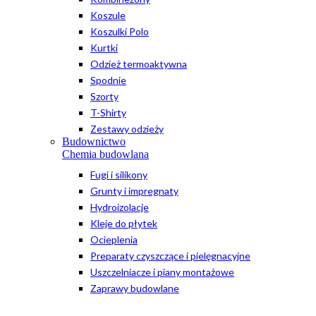
Koszule
Koszulki Polo
Kurtki
Odzież termoaktywna
Spodnie
Szorty
T-Shirty
Zestawy odzieży
Budownictwo
Chemia budowlana
Fugi i silikony
Grunty i impregnaty
Hydroizolacje
Kleje do płytek
Ocieplenia
Preparaty czyszczące i pielęgnacyjne
Uszczelniacze i piany montażowe
Zaprawy budowlane