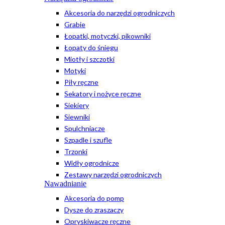
Akcesoria do narzędzi ogrodniczych
Grabie
Łopatki, motyczki, pikowniki
Łopaty do śniegu
Miotły i szczotki
Motyki
Piły ręczne
Sekatory i nożyce ręczne
Siekiery
Siewniki
Spulchniacze
Szpadle i szufle
Trzonki
Widły ogrodnicze
Zestawy narzędzi ogrodniczych
Nawadnianie
Akcesoria do pomp
Dysze do zraszaczy
Opryskiwacze ręczne