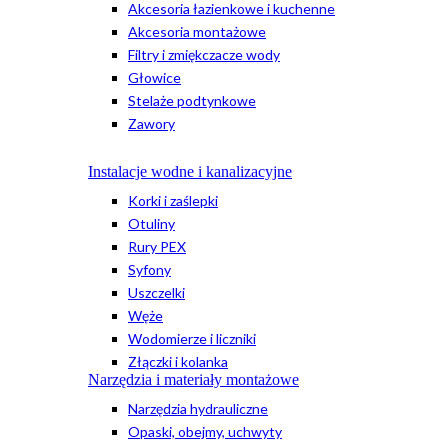
Akcesoria łazienkowe i kuchenne
Akcesoria montażowe
Filtry i zmiękczacze wody
Głowice
Stelaże podtynkowe
Zawory
Instalacje wodne i kanalizacyjne
Korki i zaślepki
Otuliny
Rury PEX
Syfony
Uszczelki
Węże
Wodomierze i liczniki
Złączki i kolanka
Narzędzia i materiały montażowe
Narzędzia hydrauliczne
Opaski, obejmy, uchwyty