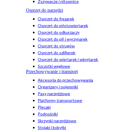
Zszywacze i nitownice
Osprzęt do narzędzi
Osprzęt do frezarek
Osprzęt do młotowiertarek
Osprzęt do odkurzaczy
Osprzęt do pił i wyrzynarek
Osprzęt do strugów
Osprzęt do szlifierek
Osprzęt do wiertarek i wkrętarek
Szczotki węglowe
Przechowywanie i transport
Akcesoria do przechowywania
Organizery i pojemniki
Pasy narzędziowe
Platformy transportowe
Plecaki
Podnośniki
Skrzynki narzędziowe
Stojaki i kobyłki