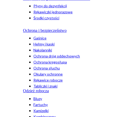
Płyny do dezynfekcji
Rękawiczki jednorazowe
Środki czystości
Ochrona i bezpieczeństwo
Gaśnice
Hełmy i kaski
Nakolanniki
Ochrona dróg oddechowych
Ochrona kręgosłupa
Ochrona słuchu
Okulary ochronne
Rękawice robocze
Tabliczki i znaki
Odzież robocza
Bluzy
Fartuchy
Kamizelki
Kombinezony