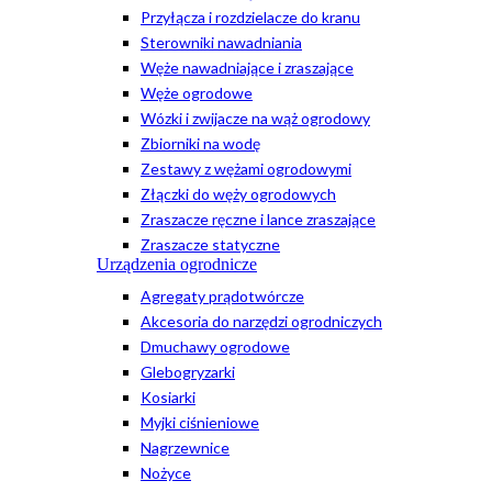
Przyłącza i rozdzielacze do kranu
Sterowniki nawadniania
Węże nawadniające i zraszające
Węże ogrodowe
Wózki i zwijacze na wąż ogrodowy
Zbiorniki na wodę
Zestawy z wężami ogrodowymi
Złączki do węży ogrodowych
Zraszacze ręczne i lance zraszające
Zraszacze statyczne
Urządzenia ogrodnicze
Agregaty prądotwórcze
Akcesoria do narzędzi ogrodniczych
Dmuchawy ogrodowe
Glebogryzarki
Kosiarki
Myjki ciśnieniowe
Nagrzewnice
Nożyce