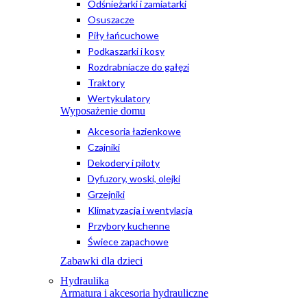
Odśnieżarki i zamiatarki
Osuszacze
Piły łańcuchowe
Podkaszarki i kosy
Rozdrabniacze do gałęzi
Traktory
Wertykulatory
Wyposażenie domu
Akcesoria łazienkowe
Czajniki
Dekodery i piloty
Dyfuzory, woski, olejki
Grzejniki
Klimatyzacja i wentylacja
Przybory kuchenne
Świece zapachowe
Zabawki dla dzieci
Hydraulika
Armatura i akcesoria hydrauliczne