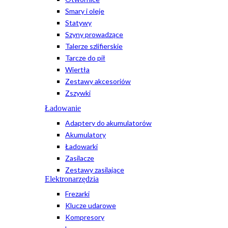
Smary i oleje
Statywy
Szyny prowadzące
Talerze szlifierskie
Tarcze do pił
Wiertła
Zestawy akcesoriów
Zszywki
Ładowanie
Adaptery do akumulatorów
Akumulatory
Ładowarki
Zasilacze
Zestawy zasilające
Elektronarzędzia
Frezarki
Klucze udarowe
Kompresory