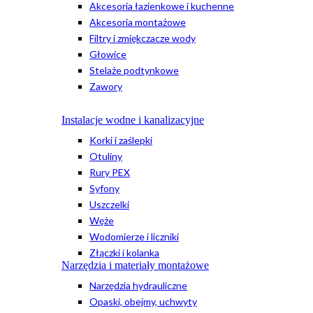
Akcesoria łazienkowe i kuchenne
Akcesoria montażowe
Filtry i zmiękczacze wody
Głowice
Stelaże podtynkowe
Zawory
Instalacje wodne i kanalizacyjne
Korki i zaślepki
Otuliny
Rury PEX
Syfony
Uszczelki
Węże
Wodomierze i liczniki
Złączki i kolanka
Narzędzia i materiały montażowe
Narzędzia hydrauliczne
Opaski, obejmy, uchwyty