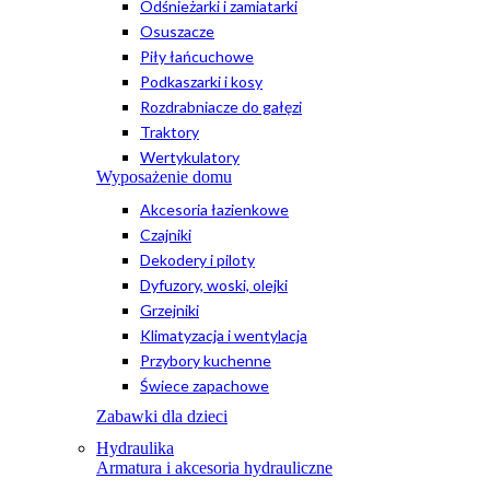
Odśnieżarki i zamiatarki
Osuszacze
Piły łańcuchowe
Podkaszarki i kosy
Rozdrabniacze do gałęzi
Traktory
Wertykulatory
Wyposażenie domu
Akcesoria łazienkowe
Czajniki
Dekodery i piloty
Dyfuzory, woski, olejki
Grzejniki
Klimatyzacja i wentylacja
Przybory kuchenne
Świece zapachowe
Zabawki dla dzieci
Hydraulika
Armatura i akcesoria hydrauliczne