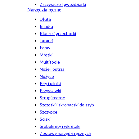
Zszywacze i gwoździarki
Narzędzia ręczne
Dłuta
Imadła
Klucze i grzechotki
Latarki
Łomy
Młotki
Multitoole
Noże i ostrza
Nożyce
Piły i pilniki
Przyssawki
Strugi ręczne
Szczotki i skrobaczki do szyb
Szczypce
Ściski
Śrubokręty i wkrętaki
Zestawy narzędzi ręcznych