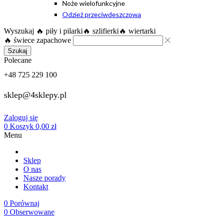
Noże wielofunkcyjne
Odzież przeciwdeszczowa
Wyszukaj
🔥 piły i pilarki
🔥 szlifierki
🔥 wiertarki
🔥 świece zapachowe
Szukaj
Polecane
+48 725 229 100
sklep@4sklepy.pl
Zaloguj się
0
Koszyk
0,00
zł
Menu
Sklep
O nas
Nasze porady
Kontakt
0
Porównaj
0
Obserwowane