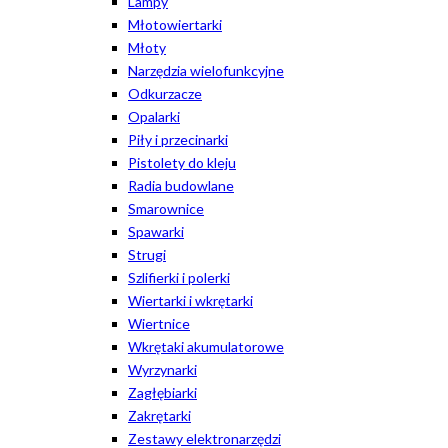
Lampy
Młotowiertarki
Młoty
Narzędzia wielofunkcyjne
Odkurzacze
Opalarki
Piły i przecinarki
Pistolety do kleju
Radia budowlane
Smarownice
Spawarki
Strugi
Szlifierki i polerki
Wiertarki i wkrętarki
Wiertnice
Wkrętaki akumulatorowe
Wyrzynarki
Zagłębiarki
Zakrętarki
Zestawy elektronarzędzi