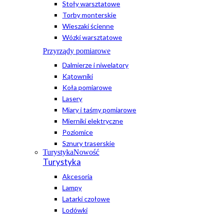
Stoły warsztatowe
Torby monterskie
Wieszaki ścienne
Wózki warsztatowe
Przyrządy pomiarowe
Dalmierze i niwelatory
Kątowniki
Koła pomiarowe
Lasery
Miary i taśmy pomiarowe
Mierniki elektryczne
Poziomice
Sznury traserskie
Turystyka
Nowość
Turystyka
Akcesoria
Lampy
Latarki czołowe
Lodówki