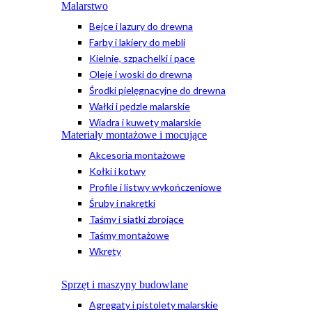
Malarstwo
Bejce i lazury do drewna
Farby i lakiery do mebli
Kielnie, szpachelki i pace
Oleje i woski do drewna
Środki pielęgnacyjne do drewna
Wałki i pędzle malarskie
Wiadra i kuwety malarskie
Materiały montażowe i mocujące
Akcesoria montażowe
Kołki i kotwy
Profile i listwy wykończeniowe
Śruby i nakrętki
Taśmy i siatki zbrojące
Taśmy montażowe
Wkręty
Sprzęt i maszyny budowlane
Agregaty i pistolety malarskie