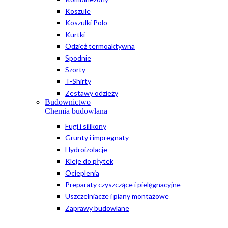
Koszule
Koszulki Polo
Kurtki
Odzież termoaktywna
Spodnie
Szorty
T-Shirty
Zestawy odzieży
Budownictwo
Chemia budowlana
Fugi i silikony
Grunty i impregnaty
Hydroizolacje
Kleje do płytek
Ocieplenia
Preparaty czyszczące i pielęgnacyjne
Uszczelniacze i piany montażowe
Zaprawy budowlane