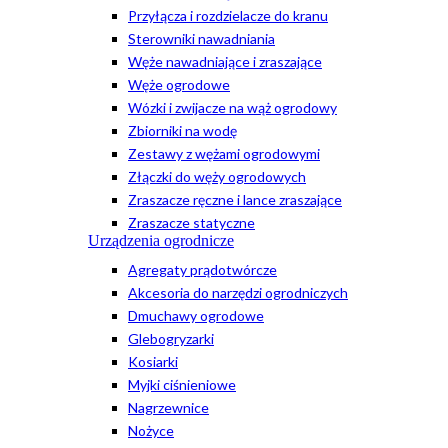
Przyłącza i rozdzielacze do kranu
Sterowniki nawadniania
Węże nawadniające i zraszające
Węże ogrodowe
Wózki i zwijacze na wąż ogrodowy
Zbiorniki na wodę
Zestawy z wężami ogrodowymi
Złączki do węży ogrodowych
Zraszacze ręczne i lance zraszające
Zraszacze statyczne
Urządzenia ogrodnicze
Agregaty prądotwórcze
Akcesoria do narzędzi ogrodniczych
Dmuchawy ogrodowe
Glebogryzarki
Kosiarki
Myjki ciśnieniowe
Nagrzewnice
Nożyce