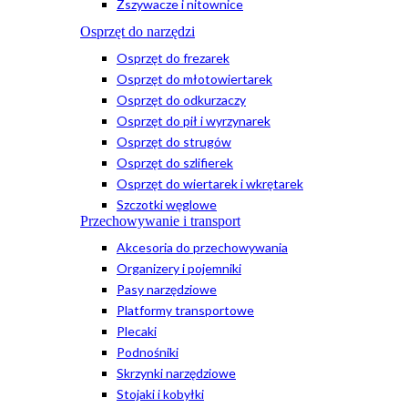
Zszywacze i nitownice
Osprzęt do narzędzi
Osprzęt do frezarek
Osprzęt do młotowiertarek
Osprzęt do odkurzaczy
Osprzęt do pił i wyrzynarek
Osprzęt do strugów
Osprzęt do szlifierek
Osprzęt do wiertarek i wkrętarek
Szczotki węglowe
Przechowywanie i transport
Akcesoria do przechowywania
Organizery i pojemniki
Pasy narzędziowe
Platformy transportowe
Plecaki
Podnośniki
Skrzynki narzędziowe
Stojaki i kobyłki