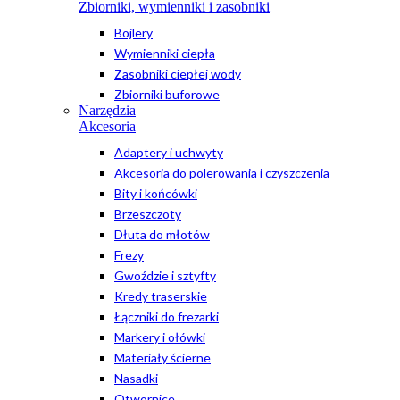
Zbiorniki, wymienniki i zasobniki
Bojlery
Wymienniki ciepła
Zasobniki ciepłej wody
Zbiorniki buforowe
Narzędzia
Akcesoria
Adaptery i uchwyty
Akcesoria do polerowania i czyszczenia
Bity i końcówki
Brzeszczoty
Dłuta do młotów
Frezy
Gwoździe i sztyfty
Kredy traserskie
Łączniki do frezarki
Markery i ołówki
Materiały ścierne
Nasadki
Otwornice