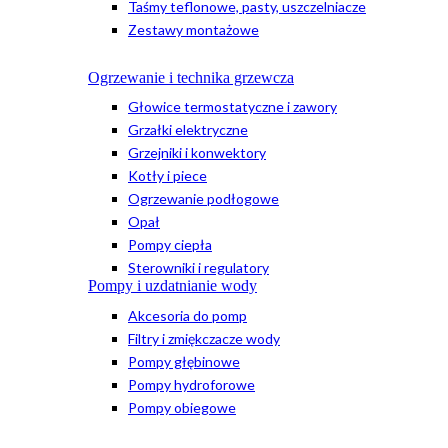
Taśmy teflonowe, pasty, uszczelniacze
Zestawy montażowe
Ogrzewanie i technika grzewcza
Głowice termostatyczne i zawory
Grzałki elektryczne
Grzejniki i konwektory
Kotły i piece
Ogrzewanie podłogowe
Opał
Pompy ciepła
Sterowniki i regulatory
Pompy i uzdatnianie wody
Akcesoria do pomp
Filtry i zmiękczacze wody
Pompy głębinowe
Pompy hydroforowe
Pompy obiegowe