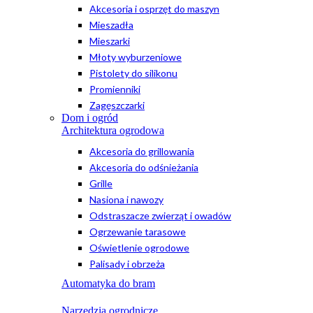
Akcesoria i osprzęt do maszyn
Mieszadła
Mieszarki
Młoty wyburzeniowe
Pistolety do silikonu
Promienniki
Zagęszczarki
Dom i ogród
Architektura ogrodowa
Akcesoria do grillowania
Akcesoria do odśnieżania
Grille
Nasiona i nawozy
Odstraszacze zwierząt i owadów
Ogrzewanie tarasowe
Oświetlenie ogrodowe
Palisady i obrzeża
Automatyka do bram
Narzędzia ogrodnicze