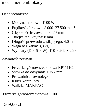
mechanizmemblokady.
Dane techniczne
Moc znamionowa: 1100 W
Prędkość obrotowa: 8 000–27 500 min⁻¹
Głębokość frezowania: 0–57 mm
Tulejka redukcyjna: 8 mm
Długość przewodu zasilającego: 4,0 m
Waga bez kabla: 3,3 kg
Wymiary (D × S × W): 110 × 269 × 260 mm
Zawartość zestawu
Frezarka górnowrzecionowa RP1111CJ
Ssawka do odsysania 19/22 mm
Prowadnica równoległa
Klucz kontrujący
Walizka MAKPAC
Frezarka górnowrzecionowa 1100...
1569,00
zł