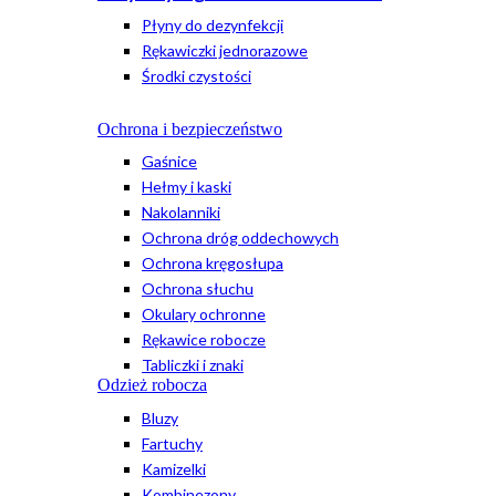
Płyny do dezynfekcji
Rękawiczki jednorazowe
Środki czystości
Ochrona i bezpieczeństwo
Gaśnice
Hełmy i kaski
Nakolanniki
Ochrona dróg oddechowych
Ochrona kręgosłupa
Ochrona słuchu
Okulary ochronne
Rękawice robocze
Tabliczki i znaki
Odzież robocza
Bluzy
Fartuchy
Kamizelki
Kombinezony