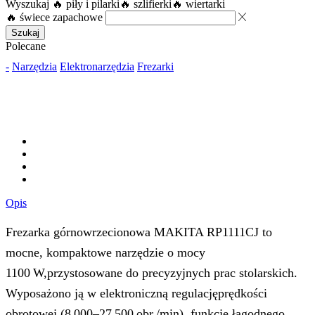
Wyszukaj
🔥 piły i pilarki
🔥 szlifierki
🔥 wiertarki
🔥 świece zapachowe
Szukaj
Polecane
-
Narzędzia
Elektronarzędzia
Frezarki
Opis
Frezarka górnowrzecionowa MAKITA RP1111CJ to
mocne, kompaktowe narzędzie o mocy
1100 W,przystosowane do precyzyjnych prac stolarskich.
Wyposażono ją w elektroniczną regulacjęprędkości
obrotowej (8 000–27 500 obr./min), funkcję łagodnego