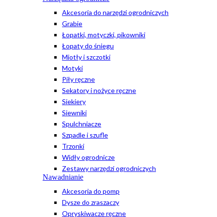
Akcesoria do narzędzi ogrodniczych
Grabie
Łopatki, motyczki, pikowniki
Łopaty do śniegu
Miotły i szczotki
Motyki
Piły ręczne
Sekatory i nożyce ręczne
Siekiery
Siewniki
Spulchniacze
Szpadle i szufle
Trzonki
Widły ogrodnicze
Zestawy narzędzi ogrodniczych
Nawadnianie
Akcesoria do pomp
Dysze do zraszaczy
Opryskiwacze ręczne