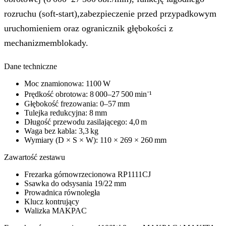
rozruchu (soft‑start),zabezpieczenie przed przypadkowym
uruchomieniem oraz ogranicznik głębokości z
mechanizmemblokady.
Dane techniczne
Moc znamionowa: 1100 W
Prędkość obrotowa: 8 000–27 500 min⁻¹
Głębokość frezowania: 0–57 mm
Tulejka redukcyjna: 8 mm
Długość przewodu zasilającego: 4,0 m
Waga bez kabla: 3,3 kg
Wymiary (D × S × W): 110 × 269 × 260 mm
Zawartość zestawu
Frezarka górnowrzecionowa RP1111CJ
Ssawka do odsysania 19/22 mm
Prowadnica równoległa
Klucz kontrujący
Walizka MAKPAC