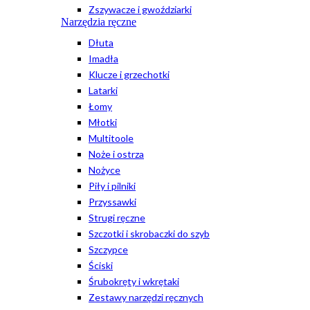
Zszywacze i gwoździarki
Narzędzia ręczne
Dłuta
Imadła
Klucze i grzechotki
Latarki
Łomy
Młotki
Multitoole
Noże i ostrza
Nożyce
Piły i pilniki
Przyssawki
Strugi ręczne
Szczotki i skrobaczki do szyb
Szczypce
Ściski
Śrubokręty i wkrętaki
Zestawy narzędzi ręcznych