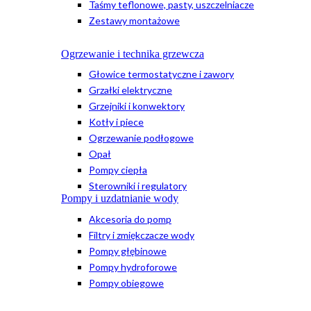
Taśmy teflonowe, pasty, uszczelniacze
Zestawy montażowe
Ogrzewanie i technika grzewcza
Głowice termostatyczne i zawory
Grzałki elektryczne
Grzejniki i konwektory
Kotły i piece
Ogrzewanie podłogowe
Opał
Pompy ciepła
Sterowniki i regulatory
Pompy i uzdatnianie wody
Akcesoria do pomp
Filtry i zmiękczacze wody
Pompy głębinowe
Pompy hydroforowe
Pompy obiegowe