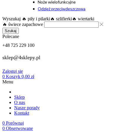
Noże wielofunkcyjne
Odzież przeciwdeszczowa
Wyszukaj
🔥 piły i pilarki
🔥 szlifierki
🔥 wiertarki
🔥 świece zapachowe
Szukaj
Polecane
+48 725 229 100
sklep@4sklepy.pl
Zaloguj się
0
Koszyk
0,00
zł
Menu
Sklep
O nas
Nasze porady
Kontakt
0
Porównaj
0
Obserwowane