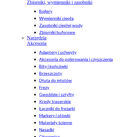
Zbiorniki, wymienniki i zasobniki
Bojlery
Wymienniki ciepła
Zasobniki ciepłej wody
Zbiorniki buforowe
Narzędzia
Akcesoria
Adaptery i uchwyty
Akcesoria do polerowania i czyszczenia
Bity i końcówki
Brzeszczoty
Dłuta do młotów
Frezy
Gwoździe i sztyfty
Kredy traserskie
Łączniki do frezarki
Markery i ołówki
Materiały ścierne
Nasadki
Otwornice