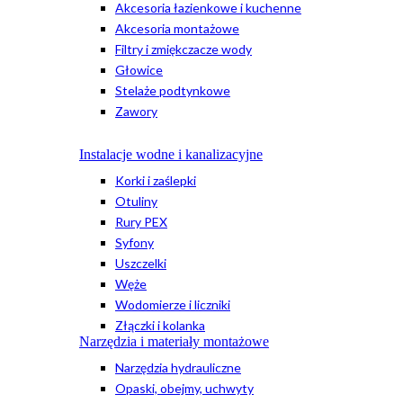
Akcesoria łazienkowe i kuchenne
Akcesoria montażowe
Filtry i zmiękczacze wody
Głowice
Stelaże podtynkowe
Zawory
Instalacje wodne i kanalizacyjne
Korki i zaślepki
Otuliny
Rury PEX
Syfony
Uszczelki
Węże
Wodomierze i liczniki
Złączki i kolanka
Narzędzia i materiały montażowe
Narzędzia hydrauliczne
Opaski, obejmy, uchwyty