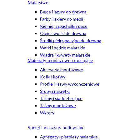
Malarstwo
Bejce i lazury do drewna
Farby i lakiery do mebli
Kielnie, szpachelki i pace
Oleje i woski do drewna
Środki pielęgnacyjne do drewna
Wałki i pędzle malarskie
Wiadra i kuwety malarskie
Materiały montażowe i mocujące
Akcesoria montażowe
Kołki i kotwy
Profile i listwy wykończeniowe
Śruby i nakrętki
Taśmy i siatki zbrojące
Taśmy montażowe
Wkręty
Sprzęt i maszyny budowlane
Agregaty i pistolety malarskie