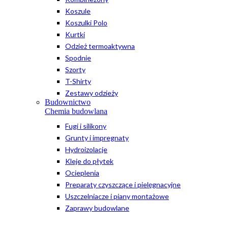
Koszule
Koszulki Polo
Kurtki
Odzież termoaktywna
Spodnie
Szorty
T-Shirty
Zestawy odzieży
Budownictwo
Chemia budowlana
Fugi i silikony
Grunty i impregnaty
Hydroizolacje
Kleje do płytek
Ocieplenia
Preparaty czyszczące i pielęgnacyjne
Uszczelniacze i piany montażowe
Zaprawy budowlane