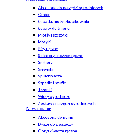
Akcesoria do narzędzi ogrodniczych
Grabie
Łopatki, motyczki, pikowniki
Łopaty do śniegu
Miotły i szczotki
Motyki
Piły ręczne
Sekatory i nożyce ręczne
Siekiery
Siewniki
Spulchniacze
Szpadle i szufle
Trzonki
Widły ogrodnicze
Zestawy narzędzi ogrodniczych
Nawadnianie
Akcesoria do pomp
Dysze do zraszaczy
Opryskiwacze ręczne