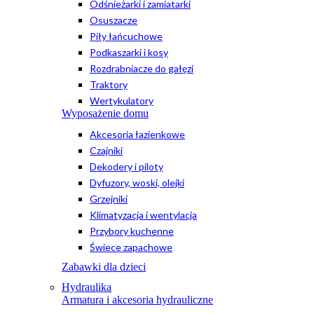
Odśnieżarki i zamiatarki
Osuszacze
Piły łańcuchowe
Podkaszarki i kosy
Rozdrabniacze do gałęzi
Traktory
Wertykulatory
Wyposażenie domu
Akcesoria łazienkowe
Czajniki
Dekodery i piloty
Dyfuzory, woski, olejki
Grzejniki
Klimatyzacja i wentylacja
Przybory kuchenne
Świece zapachowe
Zabawki dla dzieci
Hydraulika
Armatura i akcesoria hydrauliczne