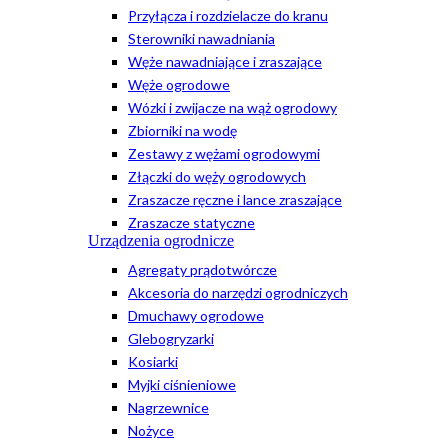
Przyłącza i rozdzielacze do kranu
Sterowniki nawadniania
Węże nawadniające i zraszające
Węże ogrodowe
Wózki i zwijacze na wąż ogrodowy
Zbiorniki na wodę
Zestawy z wężami ogrodowymi
Złączki do węży ogrodowych
Zraszacze ręczne i lance zraszające
Zraszacze statyczne
Urządzenia ogrodnicze
Agregaty prądotwórcze
Akcesoria do narzędzi ogrodniczych
Dmuchawy ogrodowe
Glebogryzarki
Kosiarki
Myjki ciśnieniowe
Nagrzewnice
Nożyce