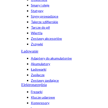
Smary i oleje
Statywy
Szyny prowadzące
Talerze szlifierskie
Tarcze do pił
Wiertła
Zestawy akcesoriów
Zszywki
Ładowanie
Adaptery do akumulatorów
Akumulatory
Ładowarki
Zasilacze
Zestawy zasilające
Elektronarzędzia
Frezarki
Klucze udarowe
Kompresory