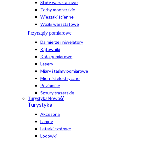
Stoły warsztatowe
Torby monterskie
Wieszaki ścienne
Wózki warsztatowe
Przyrządy pomiarowe
Dalmierze i niwelatory
Kątowniki
Koła pomiarowe
Lasery
Miary i taśmy pomiarowe
Mierniki elektryczne
Poziomice
Sznury traserskie
Turystyka
Nowość
Turystyka
Akcesoria
Lampy
Latarki czołowe
Lodówki