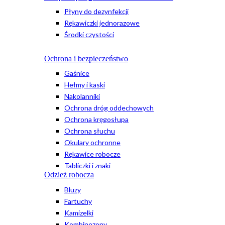
Płyny do dezynfekcji
Rękawiczki jednorazowe
Środki czystości
Ochrona i bezpieczeństwo
Gaśnice
Hełmy i kaski
Nakolanniki
Ochrona dróg oddechowych
Ochrona kręgosłupa
Ochrona słuchu
Okulary ochronne
Rękawice robocze
Tabliczki i znaki
Odzież robocza
Bluzy
Fartuchy
Kamizelki
Kombinezony