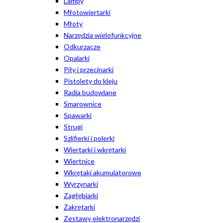
Lampy
Młotowiertarki
Młoty
Narzędzia wielofunkcyjne
Odkurzacze
Opalarki
Piły i przecinarki
Pistolety do kleju
Radia budowlane
Smarownice
Spawarki
Strugi
Szlifierki i polerki
Wiertarki i wkrętarki
Wiertnice
Wkrętaki akumulatorowe
Wyrzynarki
Zagłębiarki
Zakrętarki
Zestawy elektronarzędzi