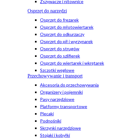
Zszywacze i nitownice
Osprzęt do narzędzi
Osprzęt do frezarek
Osprzęt do młotowiertarek
Osprzęt do odkurzaczy
Osprzęt do pił i wyrzynarek
Osprzęt do strugów
Osprzęt do szlifierek
Osprzęt do wiertarek i wkrętarek
Szczotki węglowe
Przechowywanie i transport
Akcesoria do przechowywania
Organizery i pojemniki
Pasy narzędziowe
Platformy transportowe
Plecaki
Podnośniki
Skrzynki narzędziowe
Stojaki i kobyłki