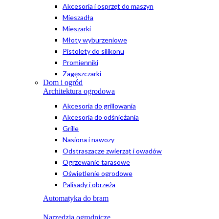
Akcesoria i osprzęt do maszyn
Mieszadła
Mieszarki
Młoty wyburzeniowe
Pistolety do silikonu
Promienniki
Zagęszczarki
Dom i ogród
Architektura ogrodowa
Akcesoria do grillowania
Akcesoria do odśnieżania
Grille
Nasiona i nawozy
Odstraszacze zwierząt i owadów
Ogrzewanie tarasowe
Oświetlenie ogrodowe
Palisady i obrzeża
Automatyka do bram
Narzędzia ogrodnicze