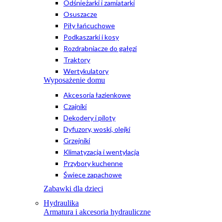
Odśnieżarki i zamiatarki
Osuszacze
Piły łańcuchowe
Podkaszarki i kosy
Rozdrabniacze do gałęzi
Traktory
Wertykulatory
Wyposażenie domu
Akcesoria łazienkowe
Czajniki
Dekodery i piloty
Dyfuzory, woski, olejki
Grzejniki
Klimatyzacja i wentylacja
Przybory kuchenne
Świece zapachowe
Zabawki dla dzieci
Hydraulika
Armatura i akcesoria hydrauliczne