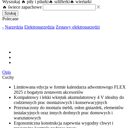
Wyszukaj
🔥 piły i pilarki
🔥 szlifierki
🔥 wiertarki
🔥 świece zapachowe
Szukaj
Polecane
-
Narzędzia
Elektronarzędzia
Zestawy elektronarzędzi
Opis
Cechy
Limitowana edycja w formie kalendarza adwentowego FLEX
2025 z bogatym zestawem akcesoriów
Kompaktowy i lekki wkrętak akumulatorowy 4 V idealny do
codziennych prac montażowych i konserwacyjnych
Przeznaczony do montażu mebli, osłon gniazdek, elementów
instalacyjnych oraz innych drobnych prac domowych i
warsztatowych
Ergonomiczna konstrukcja zapewnia wygodny chwyt i