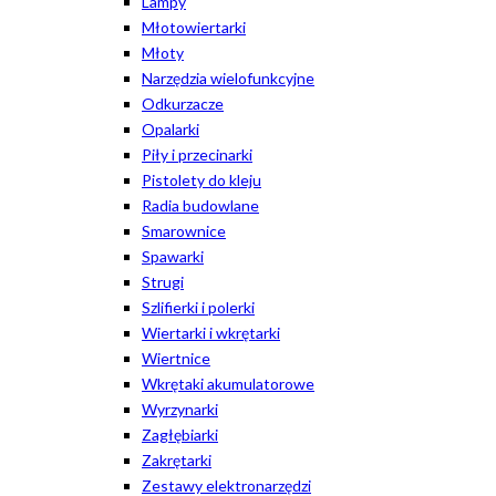
Lampy
Młotowiertarki
Młoty
Narzędzia wielofunkcyjne
Odkurzacze
Opalarki
Piły i przecinarki
Pistolety do kleju
Radia budowlane
Smarownice
Spawarki
Strugi
Szlifierki i polerki
Wiertarki i wkrętarki
Wiertnice
Wkrętaki akumulatorowe
Wyrzynarki
Zagłębiarki
Zakrętarki
Zestawy elektronarzędzi