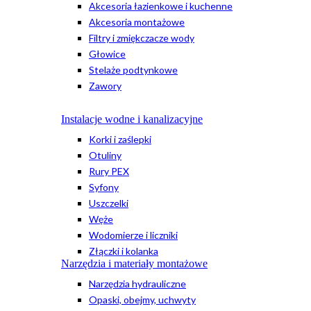
Akcesoria łazienkowe i kuchenne
Akcesoria montażowe
Filtry i zmiękczacze wody
Głowice
Stelaże podtynkowe
Zawory
Instalacje wodne i kanalizacyjne
Korki i zaślepki
Otuliny
Rury PEX
Syfony
Uszczelki
Węże
Wodomierze i liczniki
Złączki i kolanka
Narzędzia i materiały montażowe
Narzędzia hydrauliczne
Opaski, obejmy, uchwyty