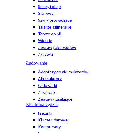
Smary i oleje
Statywy
Szyny prowadzące
Talerze szlifierskie
Tarcze do pił
Wiertła
Zestawy akcesoriów
Zszywki
Ładowanie
Adaptery do akumulatorów
Akumulatory
Ładowarki
Zasilacze
Zestawy zasilające
Elektronarzędzia
Frezarki
Klucze udarowe
Kompresory