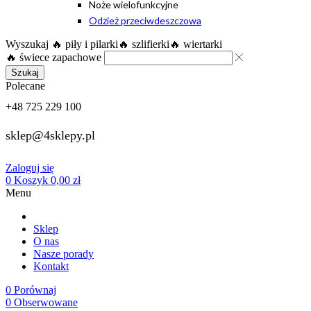
Noże wielofunkcyjne
Odzież przeciwdeszczowa
Wyszukaj
🔥 piły i pilarki
🔥 szlifierki
🔥 wiertarki
🔥 świece zapachowe
Szukaj
Polecane
+48 725 229 100
sklep@4sklepy.pl
Zaloguj się
0
Koszyk
0,00
zł
Menu
Sklep
O nas
Nasze porady
Kontakt
0
Porównaj
0
Obserwowane