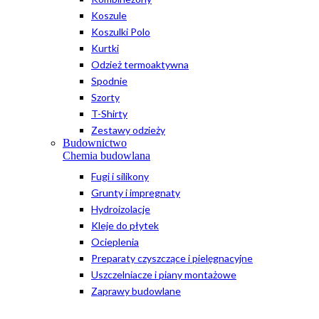
Koszule
Koszulki Polo
Kurtki
Odzież termoaktywna
Spodnie
Szorty
T-Shirty
Zestawy odzieży
Budownictwo
Chemia budowlana
Fugi i silikony
Grunty i impregnaty
Hydroizolacje
Kleje do płytek
Ocieplenia
Preparaty czyszczące i pielęgnacyjne
Uszczelniacze i piany montażowe
Zaprawy budowlane