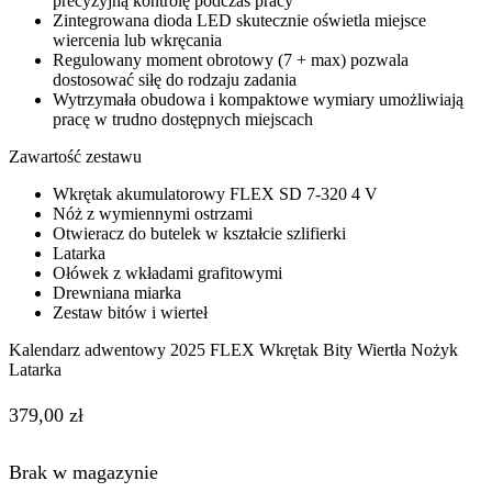
precyzyjną kontrolę podczas pracy
Zintegrowana dioda LED skutecznie oświetla miejsce
wiercenia lub wkręcania
Regulowany moment obrotowy (7 + max) pozwala
dostosować siłę do rodzaju zadania
Wytrzymała obudowa i kompaktowe wymiary umożliwiają
pracę w trudno dostępnych miejscach
Zawartość zestawu
Wkrętak akumulatorowy FLEX SD 7-320 4 V
Nóż z wymiennymi ostrzami
Otwieracz do butelek w kształcie szlifierki
Latarka
Ołówek z wkładami grafitowymi
Drewniana miarka
Zestaw bitów i wierteł
Kalendarz adwentowy 2025 FLEX Wkrętak Bity Wiertła Nożyk
Latarka
379,00
zł
Brak w magazynie