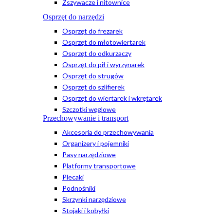
Zszywacze i nitownice
Osprzęt do narzędzi
Osprzęt do frezarek
Osprzęt do młotowiertarek
Osprzęt do odkurzaczy
Osprzęt do pił i wyrzynarek
Osprzęt do strugów
Osprzęt do szlifierek
Osprzęt do wiertarek i wkrętarek
Szczotki węglowe
Przechowywanie i transport
Akcesoria do przechowywania
Organizery i pojemniki
Pasy narzędziowe
Platformy transportowe
Plecaki
Podnośniki
Skrzynki narzędziowe
Stojaki i kobyłki