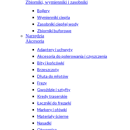
Zbiorniki, wymienniki i zasobniki
Bojlery
Wymienniki ciepła
Zasobniki ciepłej wody
Zbiorniki buforowe
Narzędzia
Akcesoria
Adaptery i uchwyty
Akcesoria do polerowania i czyszczenia
Bity i końcówki
Brzeszczoty
Dłuta do młotów
Frezy
Gwoździe i sztyfty
Kredy traserskie
Łączniki do frezarki
Markery i ołówki
Materiały ścierne
Nasadki
Otwornice