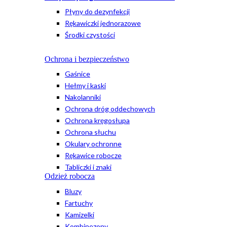
Płyny do dezynfekcji
Rękawiczki jednorazowe
Środki czystości
Ochrona i bezpieczeństwo
Gaśnice
Hełmy i kaski
Nakolanniki
Ochrona dróg oddechowych
Ochrona kręgosłupa
Ochrona słuchu
Okulary ochronne
Rękawice robocze
Tabliczki i znaki
Odzież robocza
Bluzy
Fartuchy
Kamizelki
Kombinezony