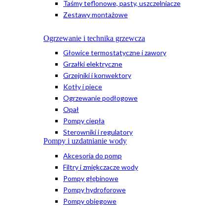
Taśmy teflonowe, pasty, uszczelniacze
Zestawy montażowe
Ogrzewanie i technika grzewcza
Głowice termostatyczne i zawory
Grzałki elektryczne
Grzejniki i konwektory
Kotły i piece
Ogrzewanie podłogowe
Opał
Pompy ciepła
Sterowniki i regulatory
Pompy i uzdatnianie wody
Akcesoria do pomp
Filtry i zmiękczacze wody
Pompy głębinowe
Pompy hydroforowe
Pompy obiegowe