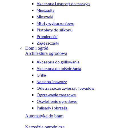
Akcesoria i osprzęt do maszyn
Mieszadła
Mieszarki
Młoty wyburzeniowe
Pistolety do silikonu
Promienniki
Zagęszczarki
Dom i ogród
Architektura ogrodowa
Akcesoria do grillowania
Akcesoria do odśnieżania
Grille
Nasiona i nawozy
Odstraszacze zwierząt i owadów
Ogrzewanie tarasowe
Oświetlenie ogrodowe
Palisady i obrzeża
Automatyka do bram
Narzędzia ogrodnicze