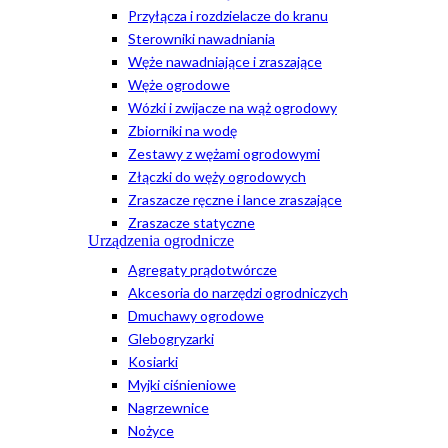
Przyłącza i rozdzielacze do kranu
Sterowniki nawadniania
Węże nawadniające i zraszające
Węże ogrodowe
Wózki i zwijacze na wąż ogrodowy
Zbiorniki na wodę
Zestawy z wężami ogrodowymi
Złączki do węży ogrodowych
Zraszacze ręczne i lance zraszające
Zraszacze statyczne
Urządzenia ogrodnicze
Agregaty prądotwórcze
Akcesoria do narzędzi ogrodniczych
Dmuchawy ogrodowe
Glebogryzarki
Kosiarki
Myjki ciśnieniowe
Nagrzewnice
Nożyce