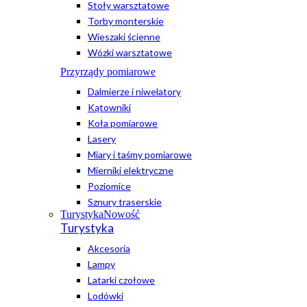
Stoły warsztatowe
Torby monterskie
Wieszaki ścienne
Wózki warsztatowe
Przyrządy pomiarowe
Dalmierze i niwelatory
Kątowniki
Koła pomiarowe
Lasery
Miary i taśmy pomiarowe
Mierniki elektryczne
Poziomice
Sznury traserskie
Turystyka
Nowość
Turystyka
Akcesoria
Lampy
Latarki czołowe
Lodówki