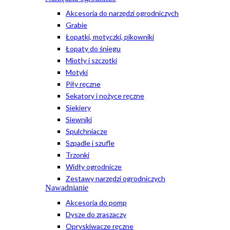
Akcesoria do narzędzi ogrodniczych
Grabie
Łopatki, motyczki, pikowniki
Łopaty do śniegu
Miotły i szczotki
Motyki
Piły ręczne
Sekatory i nożyce ręczne
Siekiery
Siewniki
Spulchniacze
Szpadle i szufle
Trzonki
Widły ogrodnicze
Zestawy narzędzi ogrodniczych
Nawadnianie
Akcesoria do pomp
Dysze do zraszaczy
Opryskiwacze ręczne