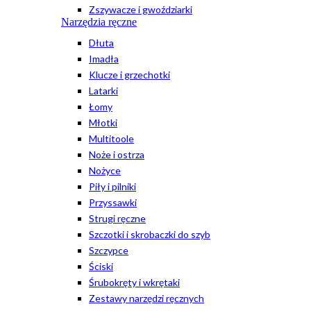
Zszywacze i gwoździarki
Narzędzia ręczne
Dłuta
Imadła
Klucze i grzechotki
Latarki
Łomy
Młotki
Multitoole
Noże i ostrza
Nożyce
Piły i pilniki
Przyssawki
Strugi ręczne
Szczotki i skrobaczki do szyb
Szczypce
Ściski
Śrubokręty i wkrętaki
Zestawy narzędzi ręcznych