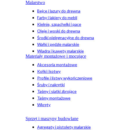
Malarstwo
Bejce i lazury do drewna
Farby i lakiery do mebli
Kielnie, szpachelki i pace
Oleje i woski do drewna
Środki pielęgnacyjne do drewna
Wałki i pędzle malarskie
Wiadra i kuwety malarskie
Materiały montażowe i mocujące
Akcesoria montażowe
Kołki i kotwy
Profile i listwy wykończeniowe
Śruby i nakrętki
Taśmy i siatki zbrojące
Taśmy montażowe
Wkręty
Sprzęt i maszyny budowlane
Agregaty i pistolety malarskie