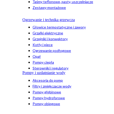
Taśmy teflonowe, pasty, uszczelniacze
Zestawy montażowe
Ogrzewanie i technika grzewcza
Głowice termostatyczne i zawory
Grzałki elektryczne
Grzejniki i konwektory
Kotły i piece
Ogrzewanie podłogowe
Opał
Pompy ciepła
Sterowniki i regulatory
Pompy i uzdatnianie wody
Akcesoria do pomp
Filtry i zmiękczacze wody
Pompy głębinowe
Pompy hydroforowe
Pompy obiegowe