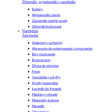
Zbiorniki, wymienniki i zasobniki
Bojlery
Wymienniki ciepła
Zasobniki ciepłej wody
Zbiorniki buforowe
Narzędzia
Akcesoria
Adaptery i uchwyty
Akcesoria do polerowania i czyszczenia
Bity i końcówki
Brzeszczoty
Dłuta do młotów
Frezy
Gwoździe i sztyfty
Kredy traserskie
Łączniki do frezarki
Markery i ołówki
Materiały ścierne
Nasadki
Otwornice