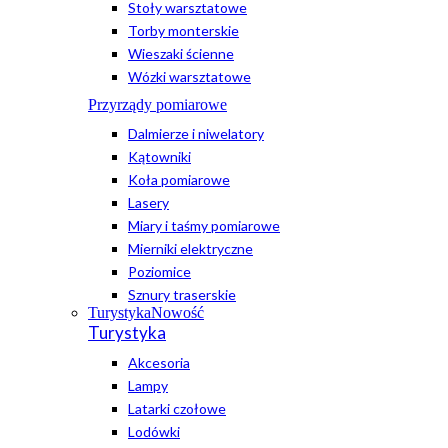
Stoły warsztatowe
Torby monterskie
Wieszaki ścienne
Wózki warsztatowe
Przyrządy pomiarowe
Dalmierze i niwelatory
Kątowniki
Koła pomiarowe
Lasery
Miary i taśmy pomiarowe
Mierniki elektryczne
Poziomice
Sznury traserskie
Turystyka
Nowość
Turystyka
Akcesoria
Lampy
Latarki czołowe
Lodówki