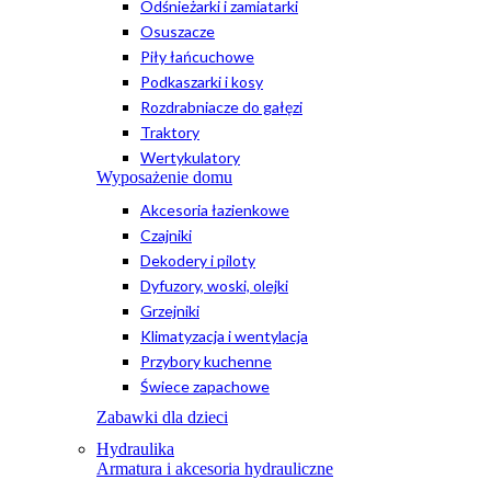
Odśnieżarki i zamiatarki
Osuszacze
Piły łańcuchowe
Podkaszarki i kosy
Rozdrabniacze do gałęzi
Traktory
Wertykulatory
Wyposażenie domu
Akcesoria łazienkowe
Czajniki
Dekodery i piloty
Dyfuzory, woski, olejki
Grzejniki
Klimatyzacja i wentylacja
Przybory kuchenne
Świece zapachowe
Zabawki dla dzieci
Hydraulika
Armatura i akcesoria hydrauliczne