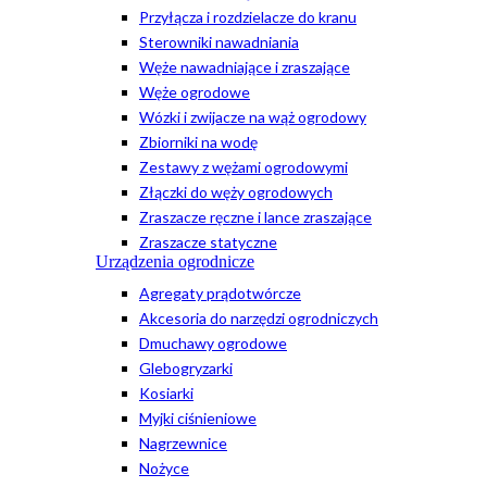
Przyłącza i rozdzielacze do kranu
Sterowniki nawadniania
Węże nawadniające i zraszające
Węże ogrodowe
Wózki i zwijacze na wąż ogrodowy
Zbiorniki na wodę
Zestawy z wężami ogrodowymi
Złączki do węży ogrodowych
Zraszacze ręczne i lance zraszające
Zraszacze statyczne
Urządzenia ogrodnicze
Agregaty prądotwórcze
Akcesoria do narzędzi ogrodniczych
Dmuchawy ogrodowe
Glebogryzarki
Kosiarki
Myjki ciśnieniowe
Nagrzewnice
Nożyce