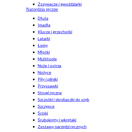
Zszywacze i gwoździarki
Narzędzia ręczne
Dłuta
Imadła
Klucze i grzechotki
Latarki
Łomy
Młotki
Multitoole
Noże i ostrza
Nożyce
Piły i pilniki
Przyssawki
Strugi ręczne
Szczotki i skrobaczki do szyb
Szczypce
Ściski
Śrubokręty i wkrętaki
Zestawy narzędzi ręcznych