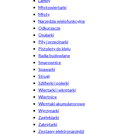
Lampy
Młotowiertarki
Młoty
Narzędzia wielofunkcyjne
Odkurzacze
Opalarki
Piły i przecinarki
Pistolety do kleju
Radia budowlane
Smarownice
Spawarki
Strugi
Szlifierki i polerki
Wiertarki i wkrętarki
Wiertnice
Wkrętaki akumulatorowe
Wyrzynarki
Zagłębiarki
Zakrętarki
Zestawy elektronarzędzi