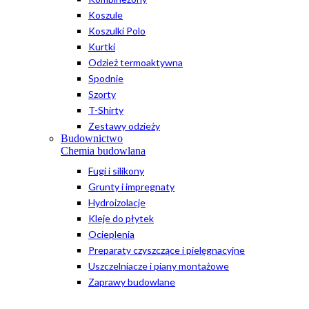
Koszule
Koszulki Polo
Kurtki
Odzież termoaktywna
Spodnie
Szorty
T-Shirty
Zestawy odzieży
Budownictwo
Chemia budowlana
Fugi i silikony
Grunty i impregnaty
Hydroizolacje
Kleje do płytek
Ocieplenia
Preparaty czyszczące i pielęgnacyjne
Uszczelniacze i piany montażowe
Zaprawy budowlane