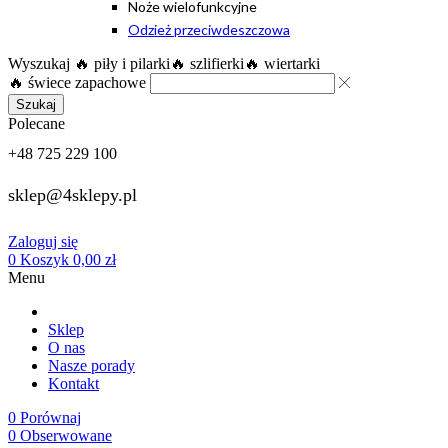
Noże wielofunkcyjne
Odzież przeciwdeszczowa
Wyszukaj
🔥 piły i pilarki
🔥 szlifierki
🔥 wiertarki
🔥 świece zapachowe
Szukaj
Polecane
+48 725 229 100
sklep@4sklepy.pl
Zaloguj się
0
Koszyk
0,00
zł
Menu
Sklep
O nas
Nasze porady
Kontakt
0
Porównaj
0
Obserwowane