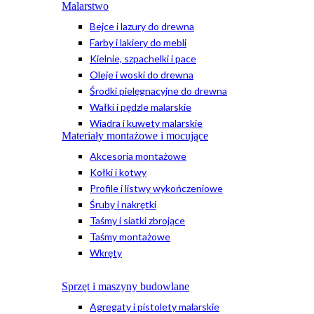
Malarstwo
Bejce i lazury do drewna
Farby i lakiery do mebli
Kielnie, szpachelki i pace
Oleje i woski do drewna
Środki pielęgnacyjne do drewna
Wałki i pędzle malarskie
Wiadra i kuwety malarskie
Materiały montażowe i mocujące
Akcesoria montażowe
Kołki i kotwy
Profile i listwy wykończeniowe
Śruby i nakrętki
Taśmy i siatki zbrojące
Taśmy montażowe
Wkręty
Sprzęt i maszyny budowlane
Agregaty i pistolety malarskie