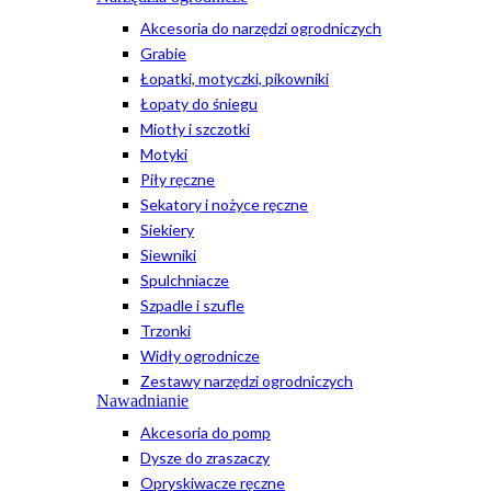
Akcesoria do narzędzi ogrodniczych
Grabie
Łopatki, motyczki, pikowniki
Łopaty do śniegu
Miotły i szczotki
Motyki
Piły ręczne
Sekatory i nożyce ręczne
Siekiery
Siewniki
Spulchniacze
Szpadle i szufle
Trzonki
Widły ogrodnicze
Zestawy narzędzi ogrodniczych
Nawadnianie
Akcesoria do pomp
Dysze do zraszaczy
Opryskiwacze ręczne