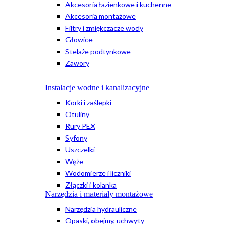
Akcesoria łazienkowe i kuchenne
Akcesoria montażowe
Filtry i zmiękczacze wody
Głowice
Stelaże podtynkowe
Zawory
Instalacje wodne i kanalizacyjne
Korki i zaślepki
Otuliny
Rury PEX
Syfony
Uszczelki
Węże
Wodomierze i liczniki
Złączki i kolanka
Narzędzia i materiały montażowe
Narzędzia hydrauliczne
Opaski, obejmy, uchwyty