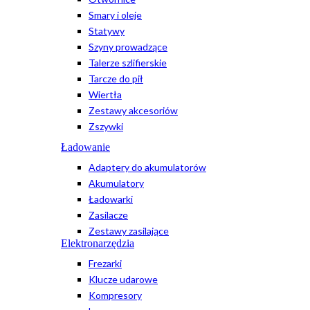
Smary i oleje
Statywy
Szyny prowadzące
Talerze szlifierskie
Tarcze do pił
Wiertła
Zestawy akcesoriów
Zszywki
Ładowanie
Adaptery do akumulatorów
Akumulatory
Ładowarki
Zasilacze
Zestawy zasilające
Elektronarzędzia
Frezarki
Klucze udarowe
Kompresory