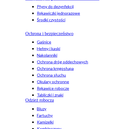
Płyny do dezynfekcji
Rękawiczki jednorazowe
Środki czystości
Ochrona i bezpieczeństwo
Gaśnice
Hełmy i kaski
Nakolanniki
Ochrona dróg oddechowych
Ochrona kręgosłupa
Ochrona słuchu
Okulary ochronne
Rękawice robocze
Tabliczki i znaki
Odzież robocza
Bluzy
Fartuchy
Kamizelki
Kombinezony