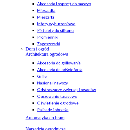
Akcesoria i osprzęt do maszyn
Mieszadła
Mieszarki
Młoty wyburzeniowe
Pistolety do silikonu
Promienniki
Zagęszczarki
Dom i ogród
Architektura ogrodowa
Akcesoria do grillowania
Akcesoria do odśnieżania
Grille
Nasiona i nawozy
Odstraszacze zwierząt i owadów
Ogrzewanie tarasowe
Oświetlenie ogrodowe
Palisady i obrzeża
Automatyka do bram
Narzędzia ogrodnicze