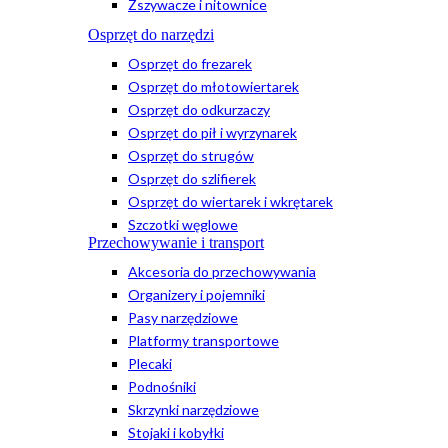
Zszywacze i nitownice
Osprzęt do narzędzi
Osprzęt do frezarek
Osprzęt do młotowiertarek
Osprzęt do odkurzaczy
Osprzęt do pił i wyrzynarek
Osprzęt do strugów
Osprzęt do szlifierek
Osprzęt do wiertarek i wkrętarek
Szczotki węglowe
Przechowywanie i transport
Akcesoria do przechowywania
Organizery i pojemniki
Pasy narzędziowe
Platformy transportowe
Plecaki
Podnośniki
Skrzynki narzędziowe
Stojaki i kobyłki