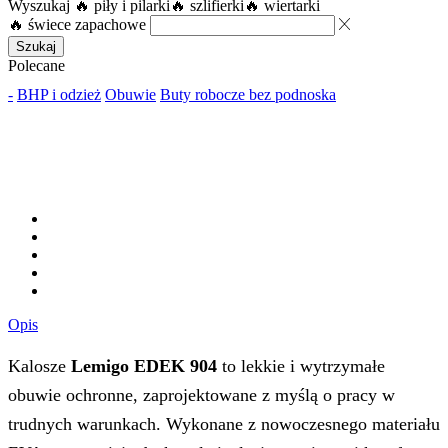
Wyszukaj
🔥 piły i pilarki
🔥 szlifierki
🔥 wiertarki
🔥 świece zapachowe
Szukaj
Polecane
-
BHP i odzież
Obuwie
Buty robocze bez podnoska
Opis
Kalosze
Lemigo EDEK 904
to lekkie i wytrzymałe
obuwie ochronne, zaprojektowane z myślą o pracy w
trudnych warunkach. Wykonane z nowoczesnego materiału