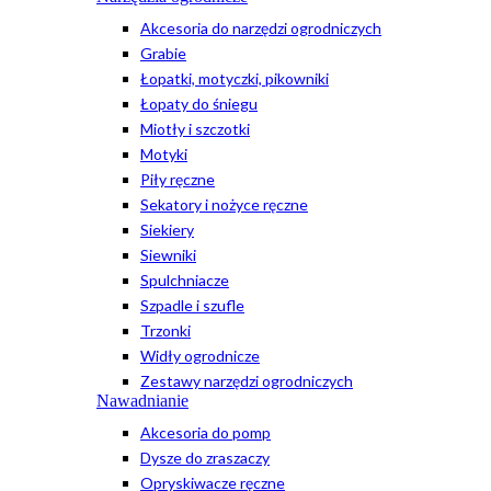
Akcesoria do narzędzi ogrodniczych
Grabie
Łopatki, motyczki, pikowniki
Łopaty do śniegu
Miotły i szczotki
Motyki
Piły ręczne
Sekatory i nożyce ręczne
Siekiery
Siewniki
Spulchniacze
Szpadle i szufle
Trzonki
Widły ogrodnicze
Zestawy narzędzi ogrodniczych
Nawadnianie
Akcesoria do pomp
Dysze do zraszaczy
Opryskiwacze ręczne