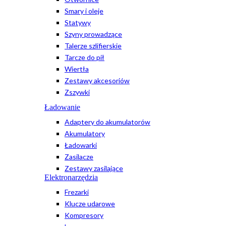
Smary i oleje
Statywy
Szyny prowadzące
Talerze szlifierskie
Tarcze do pił
Wiertła
Zestawy akcesoriów
Zszywki
Ładowanie
Adaptery do akumulatorów
Akumulatory
Ładowarki
Zasilacze
Zestawy zasilające
Elektronarzędzia
Frezarki
Klucze udarowe
Kompresory