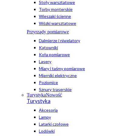
Stoły warsztatowe
Torby monterskie
Wieszaki ścienne
Wózki warsztatowe
Przyrządy pomiarowe
Dalmierze i niwelatory
Kątowniki
Koła pomiarowe
Lasery
Miary i taśmy pomiarowe
Mierniki elektryczne
Poziomice
Sznury traserskie
Turystyka
Nowość
Turystyka
Akcesoria
Lampy
Latarki czołowe
Lodówki