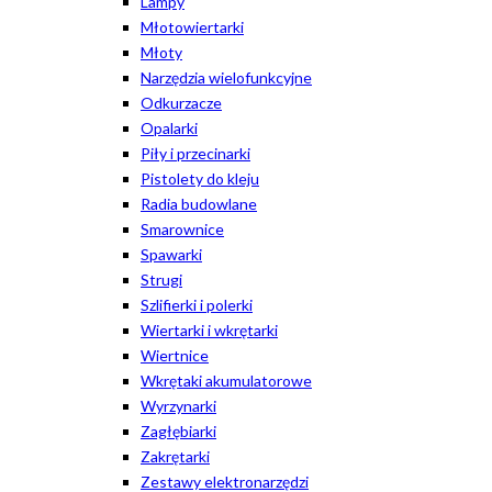
Lampy
Młotowiertarki
Młoty
Narzędzia wielofunkcyjne
Odkurzacze
Opalarki
Piły i przecinarki
Pistolety do kleju
Radia budowlane
Smarownice
Spawarki
Strugi
Szlifierki i polerki
Wiertarki i wkrętarki
Wiertnice
Wkrętaki akumulatorowe
Wyrzynarki
Zagłębiarki
Zakrętarki
Zestawy elektronarzędzi