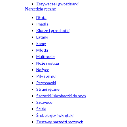
Zszywacze i gwoździarki
Narzędzia ręczne
Dłuta
Imadła
Klucze i grzechotki
Latarki
Łomy
Młotki
Multitoole
Noże i ostrza
Nożyce
Piły i pilniki
Przyssawki
Strugi ręczne
Szczotki i skrobaczki do szyb
Szczypce
Ściski
Śrubokręty i wkrętaki
Zestawy narzędzi ręcznych