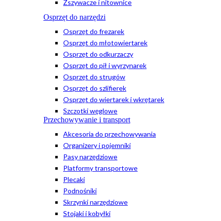
Zszywacze i nitownice
Osprzęt do narzędzi
Osprzęt do frezarek
Osprzęt do młotowiertarek
Osprzęt do odkurzaczy
Osprzęt do pił i wyrzynarek
Osprzęt do strugów
Osprzęt do szlifierek
Osprzęt do wiertarek i wkrętarek
Szczotki węglowe
Przechowywanie i transport
Akcesoria do przechowywania
Organizery i pojemniki
Pasy narzędziowe
Platformy transportowe
Plecaki
Podnośniki
Skrzynki narzędziowe
Stojaki i kobyłki