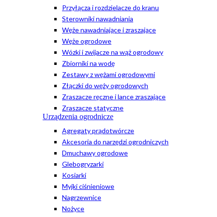
Przyłącza i rozdzielacze do kranu
Sterowniki nawadniania
Węże nawadniające i zraszające
Węże ogrodowe
Wózki i zwijacze na wąż ogrodowy
Zbiorniki na wodę
Zestawy z wężami ogrodowymi
Złączki do węży ogrodowych
Zraszacze ręczne i lance zraszające
Zraszacze statyczne
Urządzenia ogrodnicze
Agregaty prądotwórcze
Akcesoria do narzędzi ogrodniczych
Dmuchawy ogrodowe
Glebogryzarki
Kosiarki
Myjki ciśnieniowe
Nagrzewnice
Nożyce