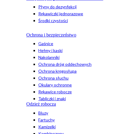
Płyny do dezynfekcji
Rękawiczki jednorazowe
Środki czystości
Ochrona i bezpieczeństwo
Gaśnice
Hełmy i kaski
Nakolanniki
Ochrona dróg oddechowych
Ochrona kręgosłupa
Ochrona słuchu
Okulary ochronne
Rękawice robocze
Tabliczki i znaki
Odzież robocza
Bluzy
Fartuchy
Kamizelki
Kombinezony