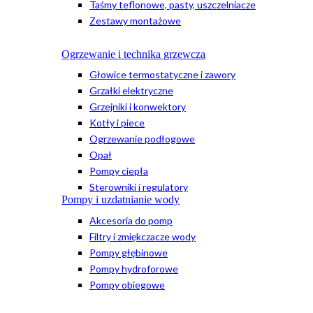
Taśmy teflonowe, pasty, uszczelniacze
Zestawy montażowe
Ogrzewanie i technika grzewcza
Głowice termostatyczne i zawory
Grzałki elektryczne
Grzejniki i konwektory
Kotły i piece
Ogrzewanie podłogowe
Opał
Pompy ciepła
Sterowniki i regulatory
Pompy i uzdatnianie wody
Akcesoria do pomp
Filtry i zmiękczacze wody
Pompy głębinowe
Pompy hydroforowe
Pompy obiegowe