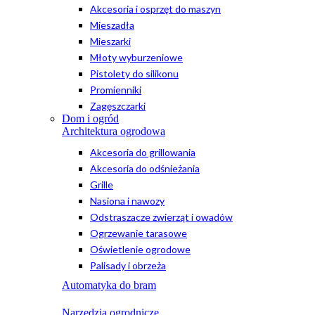
Akcesoria i osprzęt do maszyn
Mieszadła
Mieszarki
Młoty wyburzeniowe
Pistolety do silikonu
Promienniki
Zagęszczarki
Dom i ogród
Architektura ogrodowa
Akcesoria do grillowania
Akcesoria do odśnieżania
Grille
Nasiona i nawozy
Odstraszacze zwierząt i owadów
Ogrzewanie tarasowe
Oświetlenie ogrodowe
Palisady i obrzeża
Automatyka do bram
Narzędzia ogrodnicze