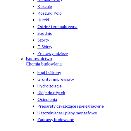
Koszule
Koszulki Polo
Kurtki
Odzież termoaktywna
Spodnie
Szorty
T-Shirty
Zestawy odzieży
Budownictwo
Chemia budowlana
Fugi i silikony
Grunty i impregnaty
Hydroizolacje
Kleje do płytek
Ocieplenia
Preparaty czyszczące i pielęgnacyjne
Uszczelniacze i piany montażowe
Zaprawy budowlane