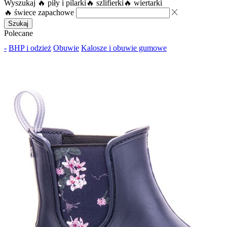
Wyszukaj
🔥 piły i pilarki
🔥 szlifierki
🔥 wiertarki
🔥 świece zapachowe
Szukaj
Polecane
-
BHP i odzież
Obuwie
Kalosze i obuwie gumowe