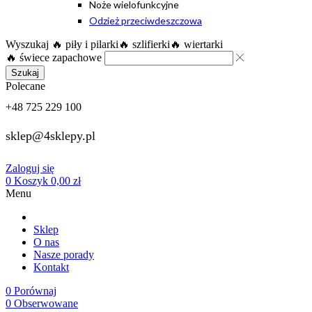
Noże wielofunkcyjne
Odzież przeciwdeszczowa
Wyszukaj
🔥 piły i pilarki
🔥 szlifierki
🔥 wiertarki
🔥 świece zapachowe
Szukaj
Polecane
+48 725 229 100
sklep@4sklepy.pl
Zaloguj się
0
Koszyk
0,00
zł
Menu
Sklep
O nas
Nasze porady
Kontakt
0
Porównaj
0
Obserwowane