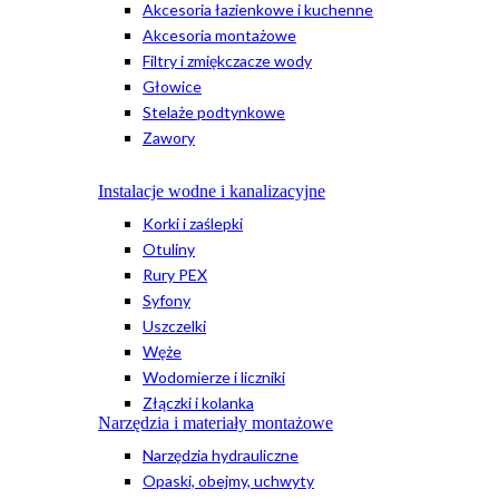
Akcesoria łazienkowe i kuchenne
Akcesoria montażowe
Filtry i zmiękczacze wody
Głowice
Stelaże podtynkowe
Zawory
Instalacje wodne i kanalizacyjne
Korki i zaślepki
Otuliny
Rury PEX
Syfony
Uszczelki
Węże
Wodomierze i liczniki
Złączki i kolanka
Narzędzia i materiały montażowe
Narzędzia hydrauliczne
Opaski, obejmy, uchwyty