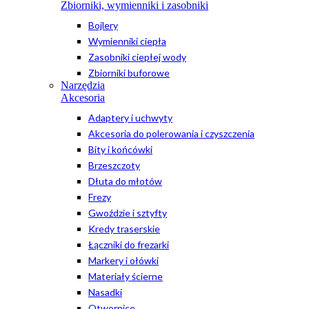
Zbiorniki, wymienniki i zasobniki
Bojlery
Wymienniki ciepła
Zasobniki ciepłej wody
Zbiorniki buforowe
Narzędzia
Akcesoria
Adaptery i uchwyty
Akcesoria do polerowania i czyszczenia
Bity i końcówki
Brzeszczoty
Dłuta do młotów
Frezy
Gwoździe i sztyfty
Kredy traserskie
Łączniki do frezarki
Markery i ołówki
Materiały ścierne
Nasadki
Otwornice