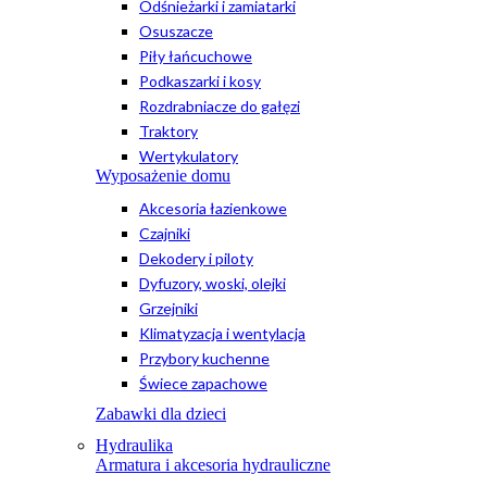
Odśnieżarki i zamiatarki
Osuszacze
Piły łańcuchowe
Podkaszarki i kosy
Rozdrabniacze do gałęzi
Traktory
Wertykulatory
Wyposażenie domu
Akcesoria łazienkowe
Czajniki
Dekodery i piloty
Dyfuzory, woski, olejki
Grzejniki
Klimatyzacja i wentylacja
Przybory kuchenne
Świece zapachowe
Zabawki dla dzieci
Hydraulika
Armatura i akcesoria hydrauliczne