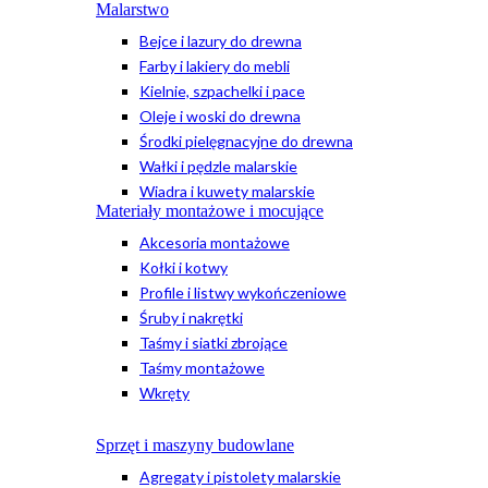
Malarstwo
Bejce i lazury do drewna
Farby i lakiery do mebli
Kielnie, szpachelki i pace
Oleje i woski do drewna
Środki pielęgnacyjne do drewna
Wałki i pędzle malarskie
Wiadra i kuwety malarskie
Materiały montażowe i mocujące
Akcesoria montażowe
Kołki i kotwy
Profile i listwy wykończeniowe
Śruby i nakrętki
Taśmy i siatki zbrojące
Taśmy montażowe
Wkręty
Sprzęt i maszyny budowlane
Agregaty i pistolety malarskie