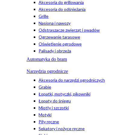
Akcesoria do grillowania
Akcesoria do odśnieżania
Grille
Nasiona i nawozy
Odstraszacze zwierząt i owadów
Ogrzewanie tarasowe
Oświetlenie ogrodowe
Palisady i obrzeża
Automatyka do bram
Narzędzia ogrodnicze
Akcesoria do narzędzi ogrodniczych
Grabie
Łopatki, motyczki, pikowniki
Łopaty do śniegu
Miotły i szczotki
Motyki
Piły ręczne
Sekatory i nożyce ręczne