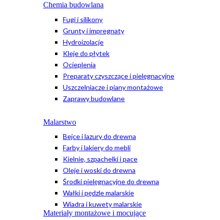
Chemia budowlana
Fugi i silikony
Grunty i impregnaty
Hydroizolacje
Kleje do płytek
Ocieplenia
Preparaty czyszczące i pielęgnacyjne
Uszczelniacze i piany montażowe
Zaprawy budowlane
Malarstwo
Bejce i lazury do drewna
Farby i lakiery do mebli
Kielnie, szpachelki i pace
Oleje i woski do drewna
Środki pielęgnacyjne do drewna
Wałki i pędzle malarskie
Wiadra i kuwety malarskie
Materiały montażowe i mocujące