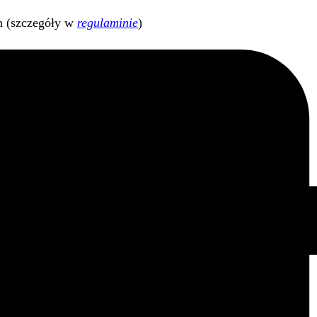
h (szczegóły w
regulaminie
)