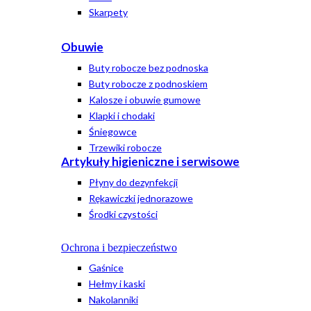
Skarpety
Obuwie
Buty robocze bez podnoska
Buty robocze z podnoskiem
Kalosze i obuwie gumowe
Klapki i chodaki
Śniegowce
Trzewiki robocze
Artykuły higieniczne i serwisowe
Płyny do dezynfekcji
Rękawiczki jednorazowe
Środki czystości
Ochrona i bezpieczeństwo
Gaśnice
Hełmy i kaski
Nakolanniki