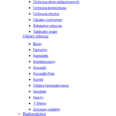
Ochrona dróg oddechowych
Ochrona kręgosłupa
Ochrona słuchu
Okulary ochronne
Rękawice robocze
Tabliczki i znaki
Odzież robocza
Bluzy
Fartuchy
Kamizelki
Kombinezony
Koszule
Koszulki Polo
Kurtki
Odzież termoaktywna
Spodnie
Szorty
T-Shirty
Zestawy odzieży
Budownictwo