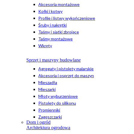
Akcesoria montażowe
Kołki i kotwy
Profile i listwy wykończeniowe
Śruby i nakrętki
Taśmy i siatki zbrojące
Taśmy montażowe
Wkręty
Sprzęt i maszyny budowlane
Agregaty i pistolety malarskie
Akcesoria i osprzęt do maszyn
Mieszadła
Mieszarki
Młoty wyburzeniowe
Pistolety do silikonu
Promienniki
Zagęszczarki
Dom i ogród
Architektura ogrodowa