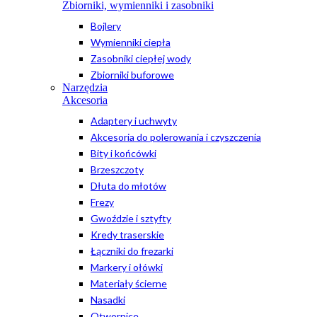
Zbiorniki, wymienniki i zasobniki
Bojlery
Wymienniki ciepła
Zasobniki ciepłej wody
Zbiorniki buforowe
Narzędzia
Akcesoria
Adaptery i uchwyty
Akcesoria do polerowania i czyszczenia
Bity i końcówki
Brzeszczoty
Dłuta do młotów
Frezy
Gwoździe i sztyfty
Kredy traserskie
Łączniki do frezarki
Markery i ołówki
Materiały ścierne
Nasadki
Otwornice