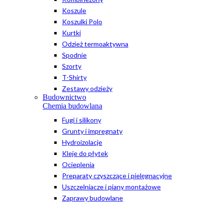
Koszule
Koszulki Polo
Kurtki
Odzież termoaktywna
Spodnie
Szorty
T-Shirty
Zestawy odzieży
Budownictwo
Chemia budowlana
Fugi i silikony
Grunty i impregnaty
Hydroizolacje
Kleje do płytek
Ocieplenia
Preparaty czyszczące i pielęgnacyjne
Uszczelniacze i piany montażowe
Zaprawy budowlane