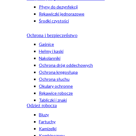
Płyny do dezynfekcji
Rękawiczki jednorazowe
Środki czystości
Ochrona i bezpieczeństwo
Gaśnice
Hełmy i kaski
Nakolanniki
Ochrona dróg oddechowych
Ochrona kręgosłupa
Ochrona słuchu
Okulary ochronne
Rękawice robocze
Tabliczki i znaki
Odzież robocza
Bluzy
Fartuchy
Kamizelki
Kombinezony