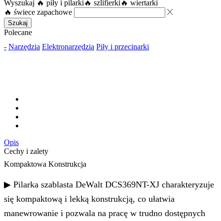
Wyszukaj
🔥 piły i pilarki
🔥 szlifierki
🔥 wiertarki
🔥 świece zapachowe
Szukaj
Polecane
-
Narzędzia
Elektronarzędzia
Piły i przecinarki
Opis
Cechy i zalety
Kompaktowa Konstrukcja
▶ Pilarka szablasta DeWalt DCS369NT-XJ charakteryzuje
się kompaktową i lekką konstrukcją, co ułatwia
manewrowanie i pozwala na pracę w trudno dostępnych