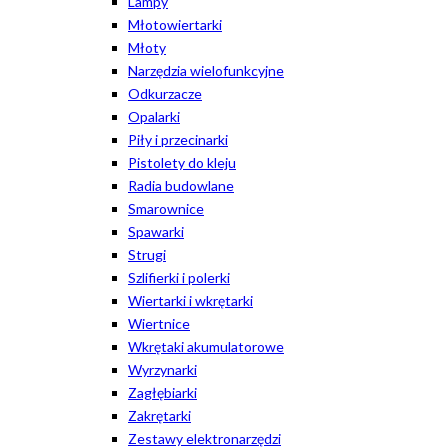
Lampy
Młotowiertarki
Młoty
Narzędzia wielofunkcyjne
Odkurzacze
Opalarki
Piły i przecinarki
Pistolety do kleju
Radia budowlane
Smarownice
Spawarki
Strugi
Szlifierki i polerki
Wiertarki i wkrętarki
Wiertnice
Wkrętaki akumulatorowe
Wyrzynarki
Zagłębiarki
Zakrętarki
Zestawy elektronarzędzi