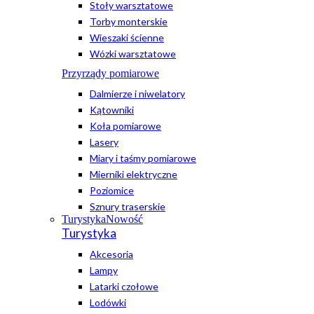
Stoły warsztatowe
Torby monterskie
Wieszaki ścienne
Wózki warsztatowe
Przyrządy pomiarowe
Dalmierze i niwelatory
Kątowniki
Koła pomiarowe
Lasery
Miary i taśmy pomiarowe
Mierniki elektryczne
Poziomice
Sznury traserskie
Turystyka
Nowość
Turystyka
Akcesoria
Lampy
Latarki czołowe
Lodówki