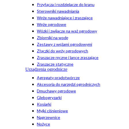
Przyłącza i rozdzielacze do kranu
Sterowniki nawadniania
Węże nawadniające i zraszające
Węże ogrodowe
Wózki i zwijacze na wąż ogrodowy
Zbiorniki na wodę
Zestawy z wężami ogrodowymi
Złączki do węży ogrodowych
Zraszacze ręczne i lance zraszające
Zraszacze statyczne
Urządzenia ogrodnicze
Agregaty prądotwórcze
Akcesoria do narzędzi ogrodniczych
Dmuchawy ogrodowe
Glebogryzarki
Kosiarki
Myjki ciśnieniowe
Nagrzewnice
Nożyce