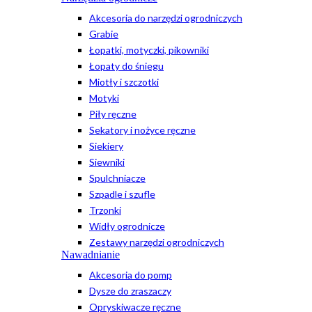
Akcesoria do narzędzi ogrodniczych
Grabie
Łopatki, motyczki, pikowniki
Łopaty do śniegu
Miotły i szczotki
Motyki
Piły ręczne
Sekatory i nożyce ręczne
Siekiery
Siewniki
Spulchniacze
Szpadle i szufle
Trzonki
Widły ogrodnicze
Zestawy narzędzi ogrodniczych
Nawadnianie
Akcesoria do pomp
Dysze do zraszaczy
Opryskiwacze ręczne