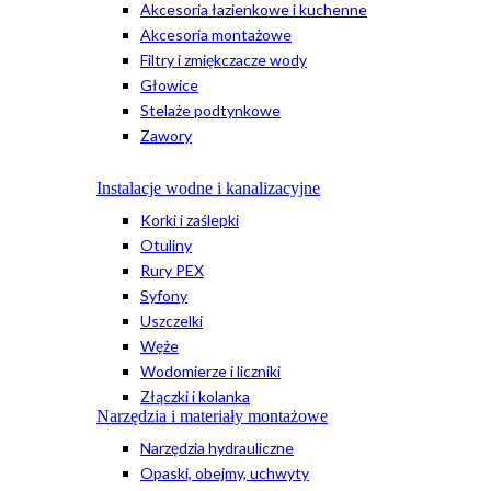
Akcesoria łazienkowe i kuchenne
Akcesoria montażowe
Filtry i zmiękczacze wody
Głowice
Stelaże podtynkowe
Zawory
Instalacje wodne i kanalizacyjne
Korki i zaślepki
Otuliny
Rury PEX
Syfony
Uszczelki
Węże
Wodomierze i liczniki
Złączki i kolanka
Narzędzia i materiały montażowe
Narzędzia hydrauliczne
Opaski, obejmy, uchwyty