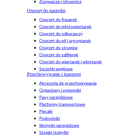
Zszywacze i nitownice
Osprzęt do narzędzi
Osprzęt do frezarek
Osprzęt do młotowiertarek
Osprzęt do odkurzaczy
Osprzęt do pił i wyrzynarek
Osprzęt do strugów
Osprzęt do szlifierek
Osprzęt do wiertarek i wkrętarek
Szczotki węglowe
Przechowywanie i transport
Akcesoria do przechowywania
Organizery i pojemniki
Pasy narzędziowe
Platformy transportowe
Plecaki
Podnośniki
Skrzynki narzędziowe
Stojaki i kobyłki