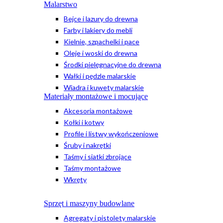
Malarstwo
Bejce i lazury do drewna
Farby i lakiery do mebli
Kielnie, szpachelki i pace
Oleje i woski do drewna
Środki pielęgnacyjne do drewna
Wałki i pędzle malarskie
Wiadra i kuwety malarskie
Materiały montażowe i mocujące
Akcesoria montażowe
Kołki i kotwy
Profile i listwy wykończeniowe
Śruby i nakrętki
Taśmy i siatki zbrojące
Taśmy montażowe
Wkręty
Sprzęt i maszyny budowlane
Agregaty i pistolety malarskie