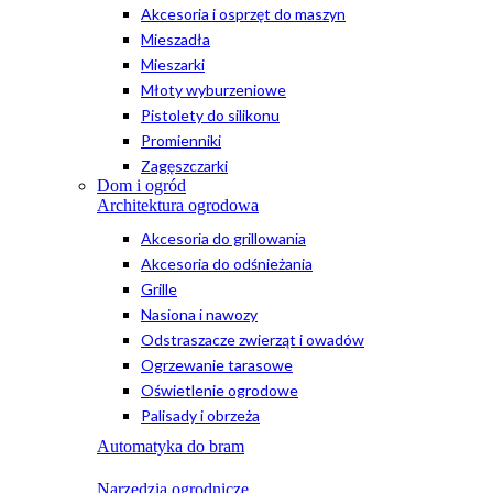
Akcesoria i osprzęt do maszyn
Mieszadła
Mieszarki
Młoty wyburzeniowe
Pistolety do silikonu
Promienniki
Zagęszczarki
Dom i ogród
Architektura ogrodowa
Akcesoria do grillowania
Akcesoria do odśnieżania
Grille
Nasiona i nawozy
Odstraszacze zwierząt i owadów
Ogrzewanie tarasowe
Oświetlenie ogrodowe
Palisady i obrzeża
Automatyka do bram
Narzędzia ogrodnicze