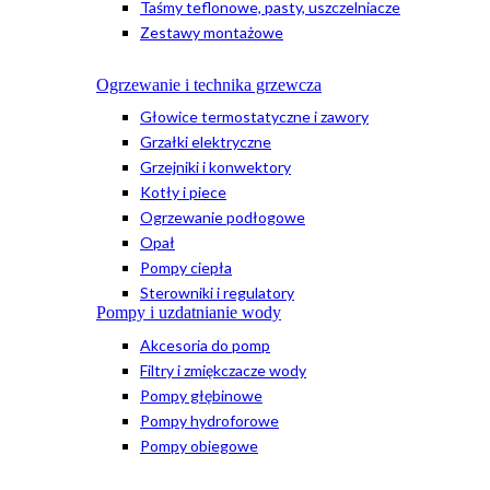
Taśmy teflonowe, pasty, uszczelniacze
Zestawy montażowe
Ogrzewanie i technika grzewcza
Głowice termostatyczne i zawory
Grzałki elektryczne
Grzejniki i konwektory
Kotły i piece
Ogrzewanie podłogowe
Opał
Pompy ciepła
Sterowniki i regulatory
Pompy i uzdatnianie wody
Akcesoria do pomp
Filtry i zmiękczacze wody
Pompy głębinowe
Pompy hydroforowe
Pompy obiegowe