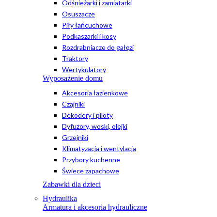
Odśnieżarki i zamiatarki
Osuszacze
Piły łańcuchowe
Podkaszarki i kosy
Rozdrabniacze do gałęzi
Traktory
Wertykulatory
Wyposażenie domu
Akcesoria łazienkowe
Czajniki
Dekodery i piloty
Dyfuzory, woski, olejki
Grzejniki
Klimatyzacja i wentylacja
Przybory kuchenne
Świece zapachowe
Zabawki dla dzieci
Hydraulika
Armatura i akcesoria hydrauliczne