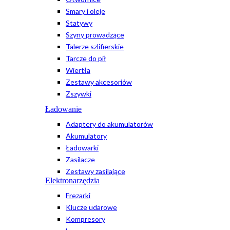
Smary i oleje
Statywy
Szyny prowadzące
Talerze szlifierskie
Tarcze do pił
Wiertła
Zestawy akcesoriów
Zszywki
Ładowanie
Adaptery do akumulatorów
Akumulatory
Ładowarki
Zasilacze
Zestawy zasilające
Elektronarzędzia
Frezarki
Klucze udarowe
Kompresory