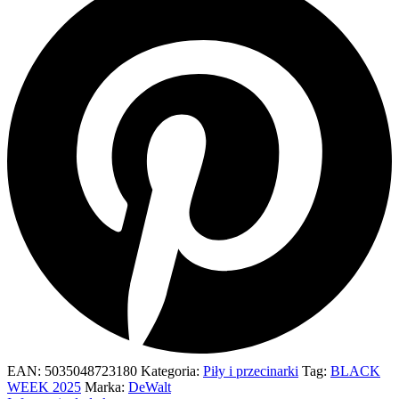
EAN:
5035048723180
Kategoria:
Piły i przecinarki
Tag:
BLACK
WEEK 2025
Marka:
DeWalt