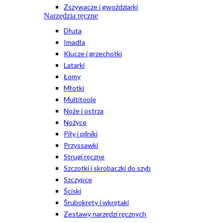
Zszywacze i gwoździarki
Narzędzia ręczne
Dłuta
Imadła
Klucze i grzechotki
Latarki
Łomy
Młotki
Multitoole
Noże i ostrza
Nożyce
Piły i pilniki
Przyssawki
Strugi ręczne
Szczotki i skrobaczki do szyb
Szczypce
Ściski
Śrubokręty i wkrętaki
Zestawy narzędzi ręcznych