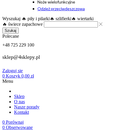
Noże wielofunkcyjne
Odzież przeciwdeszczowa
Wyszukaj
🔥 piły i pilarki
🔥 szlifierki
🔥 wiertarki
🔥 świece zapachowe
Szukaj
Polecane
+48 725 229 100
sklep@4sklepy.pl
Zaloguj się
0
Koszyk
0,00
zł
Menu
Sklep
O nas
Nasze porady
Kontakt
0
Porównaj
0
Obserwowane