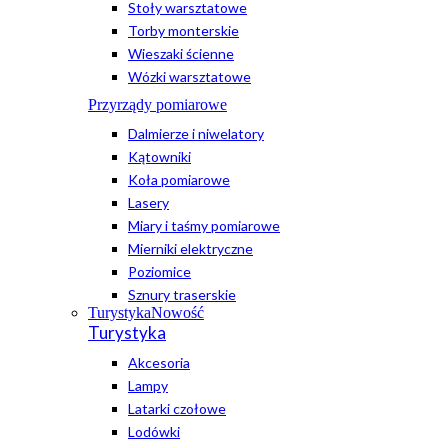
Stoły warsztatowe
Torby monterskie
Wieszaki ścienne
Wózki warsztatowe
Przyrządy pomiarowe
Dalmierze i niwelatory
Kątowniki
Koła pomiarowe
Lasery
Miary i taśmy pomiarowe
Mierniki elektryczne
Poziomice
Sznury traserskie
Turystyka
Nowość
Turystyka
Akcesoria
Lampy
Latarki czołowe
Lodówki