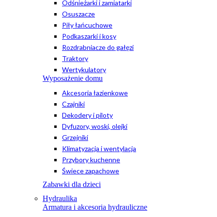
Odśnieżarki i zamiatarki
Osuszacze
Piły łańcuchowe
Podkaszarki i kosy
Rozdrabniacze do gałęzi
Traktory
Wertykulatory
Wyposażenie domu
Akcesoria łazienkowe
Czajniki
Dekodery i piloty
Dyfuzory, woski, olejki
Grzejniki
Klimatyzacja i wentylacja
Przybory kuchenne
Świece zapachowe
Zabawki dla dzieci
Hydraulika
Armatura i akcesoria hydrauliczne