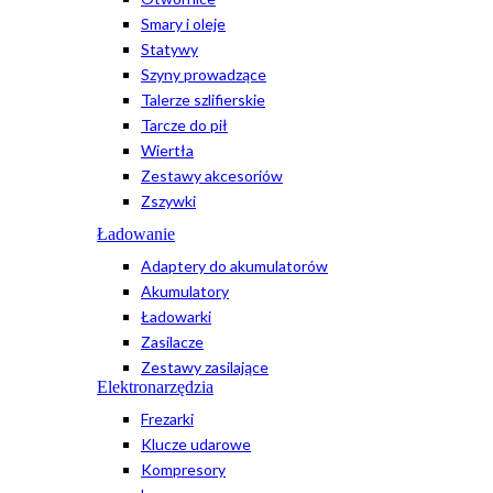
Smary i oleje
Statywy
Szyny prowadzące
Talerze szlifierskie
Tarcze do pił
Wiertła
Zestawy akcesoriów
Zszywki
Ładowanie
Adaptery do akumulatorów
Akumulatory
Ładowarki
Zasilacze
Zestawy zasilające
Elektronarzędzia
Frezarki
Klucze udarowe
Kompresory