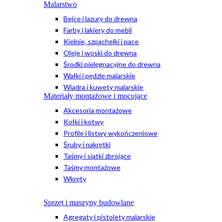
Malarstwo
Bejce i lazury do drewna
Farby i lakiery do mebli
Kielnie, szpachelki i pace
Oleje i woski do drewna
Środki pielęgnacyjne do drewna
Wałki i pędzle malarskie
Wiadra i kuwety malarskie
Materiały montażowe i mocujące
Akcesoria montażowe
Kołki i kotwy
Profile i listwy wykończeniowe
Śruby i nakrętki
Taśmy i siatki zbrojące
Taśmy montażowe
Wkręty
Sprzęt i maszyny budowlane
Agregaty i pistolety malarskie