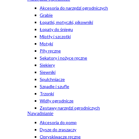
Akcesoria do narzędzi ogrodniczych
Grabie
Łopatki, motyczki, pikowniki
Łopaty do śniegu
Miotły i szczotki
Motyki
Piły ręczne
Sekatory i nożyce ręczne
Siekiery
Siewniki
Spulchniacze
Szpadle i szufle
Trzonki
Widły ogrodnicze
Zestawy narzędzi ogrodniczych
Nawadnianie
Akcesoria do pomp
Dysze do zraszaczy
Opryskiwacze ręczne