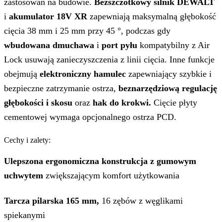
zastosowań na budowie.
Bezszczotkowy silnik DEWALT
i
akumulator 18V XR
zapewniają maksymalną głębokość
cięcia 38 mm i 25 mm przy 45 °, podczas gdy
wbudowana dmuchawa
i
port pyłu
kompatybilny z Air
Lock usuwają zanieczyszczenia z linii cięcia. Inne funkcje
obejmują
elektroniczny hamulec
zapewniający szybkie i
bezpieczne zatrzymanie ostrza,
beznarzędziową regulację
głębokości i skosu
oraz
hak do krokwi.
Cięcie płyty
cementowej wymaga opcjonalnego ostrza PCD.
Cechy i zalety:
Ulepszona ergonomiczna konstrukcja z gumowym
uchwytem
zwiększającym komfort użytkowania
Tarcza pilarska 165 mm,
16 zębów z węglikami
spiekanymi