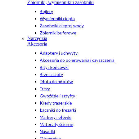
Zbiorniki, wymienniki i zasobniki
Bojlery
Wymienniki ciepła
Zasobniki ciepłej wody
Zbiorniki buforowe
Narzędzia
Akcesoria
Adaptery i uchwyty
Akcesoria do polerowania i czyszczenia
Bity i końcówki
Brzeszczoty
Dłuta do młotów
Frezy
Gwoździe i sztyfty
Kredy traserskie
Łączniki do frezarki
Markery i ołówki
Materiały ścierne
Nasadki
Otwornice