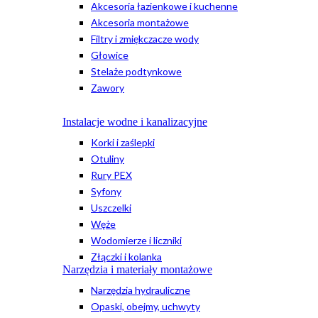
Akcesoria łazienkowe i kuchenne
Akcesoria montażowe
Filtry i zmiękczacze wody
Głowice
Stelaże podtynkowe
Zawory
Instalacje wodne i kanalizacyjne
Korki i zaślepki
Otuliny
Rury PEX
Syfony
Uszczelki
Węże
Wodomierze i liczniki
Złączki i kolanka
Narzędzia i materiały montażowe
Narzędzia hydrauliczne
Opaski, obejmy, uchwyty