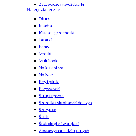
Zszywacze i gwoździarki
Narzędzia ręczne
Dłuta
Imadła
Klucze i grzechotki
Latarki
Łomy
Młotki
Multitoole
Noże i ostrza
Nożyce
Piły i pilniki
Przyssawki
Strugi ręczne
Szczotki i skrobaczki do szyb
Szczypce
Ściski
Śrubokręty i wkrętaki
Zestawy narzędzi ręcznych