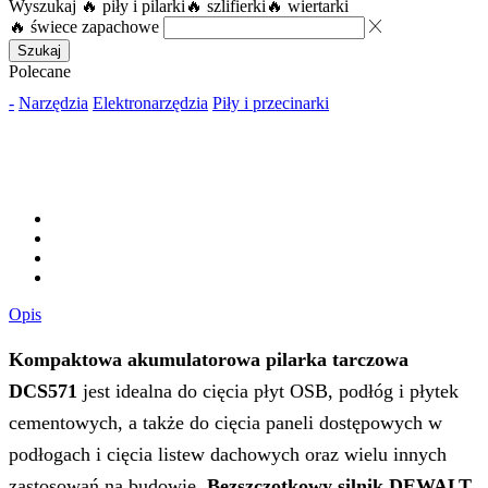
Wyszukaj
🔥 piły i pilarki
🔥 szlifierki
🔥 wiertarki
🔥 świece zapachowe
Szukaj
Polecane
-
Narzędzia
Elektronarzędzia
Piły i przecinarki
Opis
Kompaktowa akumulatorowa pilarka tarczowa
DCS571
jest idealna do cięcia płyt OSB, podłóg i płytek
cementowych, a także do cięcia paneli dostępowych w
podłogach i cięcia listew dachowych oraz wielu innych
zastosowań na budowie.
Bezszczotkowy silnik DEWALT