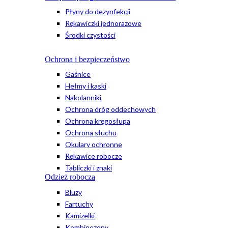
Płyny do dezynfekcji
Rękawiczki jednorazowe
Środki czystości
Ochrona i bezpieczeństwo
Gaśnice
Hełmy i kaski
Nakolanniki
Ochrona dróg oddechowych
Ochrona kręgosłupa
Ochrona słuchu
Okulary ochronne
Rękawice robocze
Tabliczki i znaki
Odzież robocza
Bluzy
Fartuchy
Kamizelki
Kombinezony