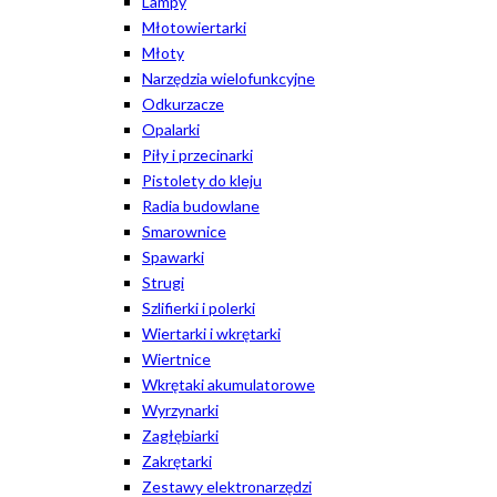
Lampy
Młotowiertarki
Młoty
Narzędzia wielofunkcyjne
Odkurzacze
Opalarki
Piły i przecinarki
Pistolety do kleju
Radia budowlane
Smarownice
Spawarki
Strugi
Szlifierki i polerki
Wiertarki i wkrętarki
Wiertnice
Wkrętaki akumulatorowe
Wyrzynarki
Zagłębiarki
Zakrętarki
Zestawy elektronarzędzi