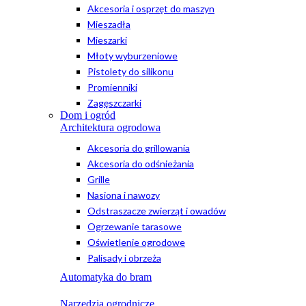
Akcesoria i osprzęt do maszyn
Mieszadła
Mieszarki
Młoty wyburzeniowe
Pistolety do silikonu
Promienniki
Zagęszczarki
Dom i ogród
Architektura ogrodowa
Akcesoria do grillowania
Akcesoria do odśnieżania
Grille
Nasiona i nawozy
Odstraszacze zwierząt i owadów
Ogrzewanie tarasowe
Oświetlenie ogrodowe
Palisady i obrzeża
Automatyka do bram
Narzędzia ogrodnicze