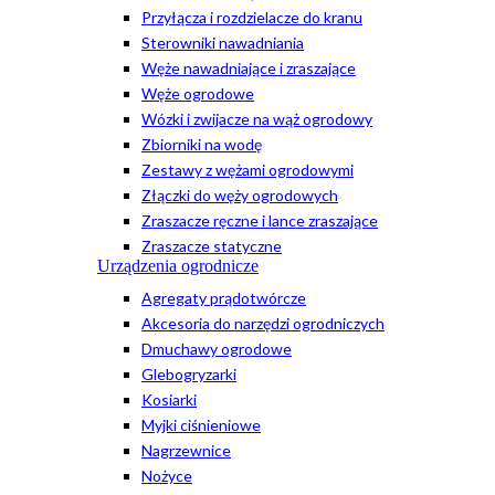
Przyłącza i rozdzielacze do kranu
Sterowniki nawadniania
Węże nawadniające i zraszające
Węże ogrodowe
Wózki i zwijacze na wąż ogrodowy
Zbiorniki na wodę
Zestawy z wężami ogrodowymi
Złączki do węży ogrodowych
Zraszacze ręczne i lance zraszające
Zraszacze statyczne
Urządzenia ogrodnicze
Agregaty prądotwórcze
Akcesoria do narzędzi ogrodniczych
Dmuchawy ogrodowe
Glebogryzarki
Kosiarki
Myjki ciśnieniowe
Nagrzewnice
Nożyce