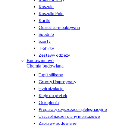
Koszule
Koszulki Polo
Kurtki
Odzież termoaktywna
Spodnie
Szorty
T-Shirty
Zestawy odzieży
Budownictwo
Chemia budowlana
Fugi i silikony
Grunty i impregnaty
Hydroizolacje
Kleje do płytek
Ocieplenia
Preparaty czyszczące i pielęgnacyjne
Uszczelniacze i piany montażowe
Zaprawy budowlane