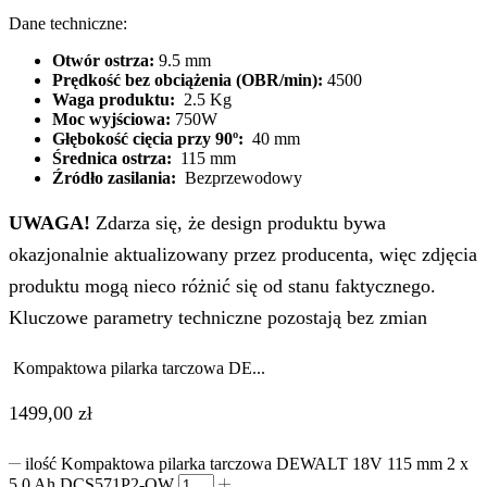
Dane techniczne:
Otwór ostrza:
9.5 mm
Prędkość bez obciążenia (OBR/min):
4500
Waga produktu:
2.5 Kg
Moc wyjściowa:
750W
Głębokość cięcia przy 90º:
40 mm
Średnica ostrza:
115 mm
Źródło zasilania:
Bezprzewodowy
UWAGA!
Zdarza się, że design produktu bywa
okazjonalnie aktualizowany przez producenta, więc zdjęcia
produktu mogą nieco różnić się od stanu faktycznego.
Kluczowe parametry techniczne pozostają bez zmian
Kompaktowa pilarka tarczowa DE...
1499,00
zł
ilość Kompaktowa pilarka tarczowa DEWALT 18V 115 mm 2 x
5.0 Ah DCS571P2-QW