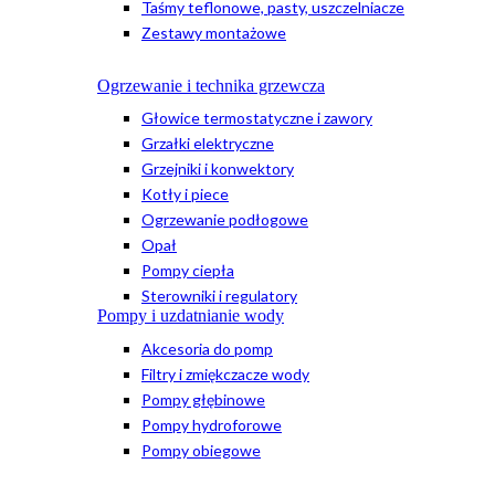
Taśmy teflonowe, pasty, uszczelniacze
Zestawy montażowe
Ogrzewanie i technika grzewcza
Głowice termostatyczne i zawory
Grzałki elektryczne
Grzejniki i konwektory
Kotły i piece
Ogrzewanie podłogowe
Opał
Pompy ciepła
Sterowniki i regulatory
Pompy i uzdatnianie wody
Akcesoria do pomp
Filtry i zmiękczacze wody
Pompy głębinowe
Pompy hydroforowe
Pompy obiegowe