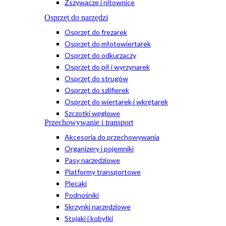
Zszywacze i nitownice
Osprzęt do narzędzi
Osprzęt do frezarek
Osprzęt do młotowiertarek
Osprzęt do odkurzaczy
Osprzęt do pił i wyrzynarek
Osprzęt do strugów
Osprzęt do szlifierek
Osprzęt do wiertarek i wkrętarek
Szczotki węglowe
Przechowywanie i transport
Akcesoria do przechowywania
Organizery i pojemniki
Pasy narzędziowe
Platformy transportowe
Plecaki
Podnośniki
Skrzynki narzędziowe
Stojaki i kobyłki