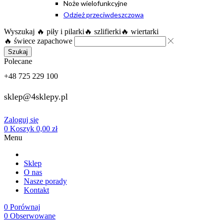
Noże wielofunkcyjne
Odzież przeciwdeszczowa
Wyszukaj
🔥 piły i pilarki
🔥 szlifierki
🔥 wiertarki
🔥 świece zapachowe
Szukaj
Polecane
+48 725 229 100
sklep@4sklepy.pl
Zaloguj się
0
Koszyk
0,00
zł
Menu
Sklep
O nas
Nasze porady
Kontakt
0
Porównaj
0
Obserwowane