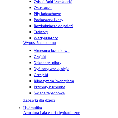
Odśnieżarki i zamiatarki
Osuszacze
Piły łańcuchowe
Podkaszarki i kosy
Rozdrabniacze do gałęzi
Traktory
Wertykulatory
Wyposażenie domu
Akcesoria łazienkowe
Czajniki
Dekodery i piloty
Dyfuzory, woski, olejki
Grzejniki
Klimatyzacja i wentylacja
Przybory kuchenne
Świece zapachowe
Zabawki dla dzieci
Hydraulika
Armatura i akcesoria hydrauliczne