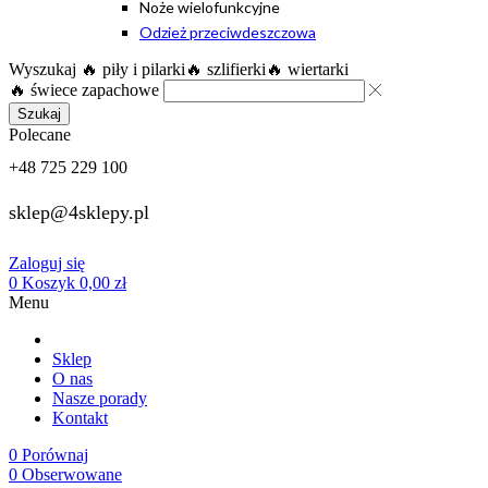
Noże wielofunkcyjne
Odzież przeciwdeszczowa
Wyszukaj
🔥 piły i pilarki
🔥 szlifierki
🔥 wiertarki
🔥 świece zapachowe
Szukaj
Polecane
+48 725 229 100
sklep@4sklepy.pl
Zaloguj się
0
Koszyk
0,00
zł
Menu
Sklep
O nas
Nasze porady
Kontakt
0
Porównaj
0
Obserwowane