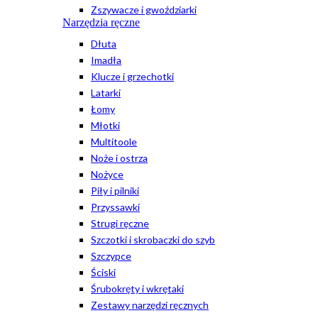
Zszywacze i gwoździarki
Narzędzia ręczne
Dłuta
Imadła
Klucze i grzechotki
Latarki
Łomy
Młotki
Multitoole
Noże i ostrza
Nożyce
Piły i pilniki
Przyssawki
Strugi ręczne
Szczotki i skrobaczki do szyb
Szczypce
Ściski
Śrubokręty i wkrętaki
Zestawy narzędzi ręcznych