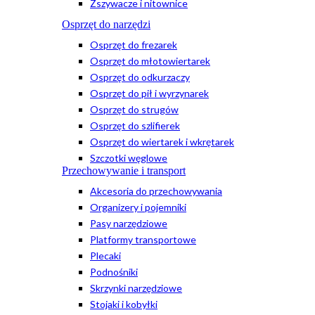
Zszywacze i nitownice
Osprzęt do narzędzi
Osprzęt do frezarek
Osprzęt do młotowiertarek
Osprzęt do odkurzaczy
Osprzęt do pił i wyrzynarek
Osprzęt do strugów
Osprzęt do szlifierek
Osprzęt do wiertarek i wkrętarek
Szczotki węglowe
Przechowywanie i transport
Akcesoria do przechowywania
Organizery i pojemniki
Pasy narzędziowe
Platformy transportowe
Plecaki
Podnośniki
Skrzynki narzędziowe
Stojaki i kobyłki