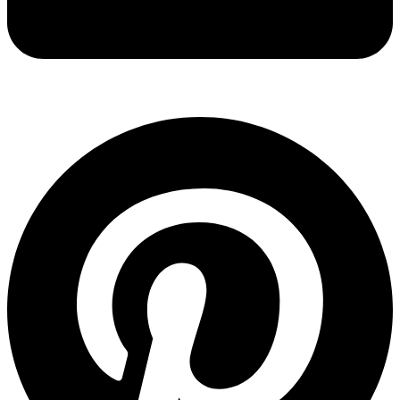
EAN:
755652394471
Kategoria:
Agregaty i pistolety malarskie
Marka:
Graco
Opis
Końcówka RAC X FF LP FFLP512 to wysokiej jakości
dysza natryskowa przeznaczona do precyzyjnych prac
wykończeniowych wymagających niskiego ciśnienia.