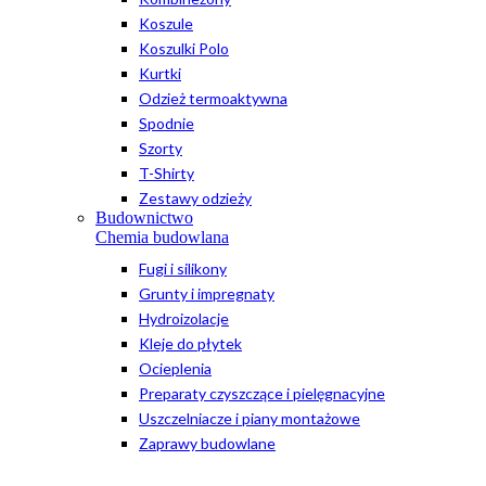
Koszule
Koszulki Polo
Kurtki
Odzież termoaktywna
Spodnie
Szorty
T-Shirty
Zestawy odzieży
Budownictwo
Chemia budowlana
Fugi i silikony
Grunty i impregnaty
Hydroizolacje
Kleje do płytek
Ocieplenia
Preparaty czyszczące i pielęgnacyjne
Uszczelniacze i piany montażowe
Zaprawy budowlane