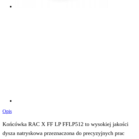
Opis
Końcówka RAC X FF LP FFLP512 to wysokiej jakości
dysza natryskowa przeznaczona do precyzyjnych prac
wykończeniowych wymagających niskiego ciśnienia.
Dzięki technologii RAC X oraz solidnemu wykonaniu z
węglika wolframu, końcówka zapewnia doskonałe
rezultaty i długotrwałą trwałość. Idealna do aplikacji
podkładów, bejc, emalii oraz innych materiałów zarówno
na bazie wodnej, jak i rozpuszczalników. Może być
stosowana z uchwytem RAC X HandTite Tip Guard, co
dodatkowo zwiększa jej wszechstronność i wygodę
użytkowania.