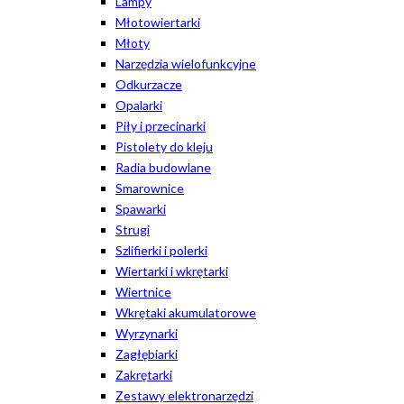
Lampy
Młotowiertarki
Młoty
Narzędzia wielofunkcyjne
Odkurzacze
Opalarki
Piły i przecinarki
Pistolety do kleju
Radia budowlane
Smarownice
Spawarki
Strugi
Szlifierki i polerki
Wiertarki i wkrętarki
Wiertnice
Wkrętaki akumulatorowe
Wyrzynarki
Zagłębiarki
Zakrętarki
Zestawy elektronarzędzi