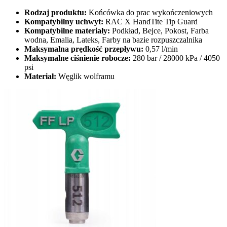
Końcówka
GRACO RAC X FF LP 512...
190,99
zł
Kup teraz