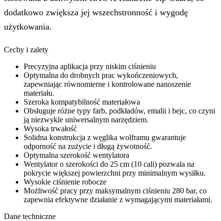
odporność na zużycie i długą żywotność.
Optymalna szerokość wentylatora
Wentylator o szerokości do 25 cm (10 cali) pozwala na
pokrycie większej powierzchni przy minimalnym wysiłku.
Wysokie ciśnienie robocze
Możliwość pracy przy maksymalnym ciśnieniu 280 bar, co
zapewnia efektywne działanie z wymagającymi materiałami.
Dane techniczne
Rodzaj produktu:
Końcówka do prac wykończeniowych
Kompatybilny uchwyt:
RAC X HandTite Tip Guard
Kompatybilne materiały:
Podkład, Bejce, Pokost, Farba
wodna, Emalia, Lateks, Farby na bazie rozpuszczalnika
Maksymalna prędkość przepływu:
0,57 l/min
Maksymalne ciśnienie robocze:
280 bar / 28000 kPa / 4050
psi
Materiał:
Węglik wolframu