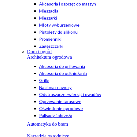
Akcesoria i osprzęt do maszyn
Mieszadła
Mieszarki
Młoty wyburzeniowe
Pistolety do silikonu
Promienniki
Zagęszczarki
Dom i ogród
Architektura ogrodowa
Akcesoria do grillowania
Akcesoria do odśnieżania
Grille
Nasiona i nawozy
Odstraszacze zwierząt i owadów
Ogrzewanie tarasowe
Oświetlenie ogrodowe
Palisady i obrzeża
Automatyka do bram
Narzędzia ogrodnicze