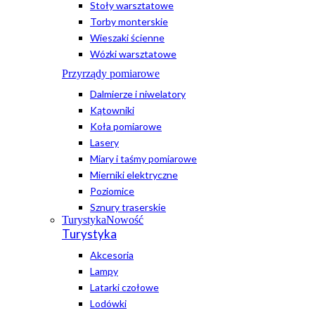
Stoły warsztatowe
Torby monterskie
Wieszaki ścienne
Wózki warsztatowe
Przyrządy pomiarowe
Dalmierze i niwelatory
Kątowniki
Koła pomiarowe
Lasery
Miary i taśmy pomiarowe
Mierniki elektryczne
Poziomice
Sznury traserskie
Turystyka
Nowość
Turystyka
Akcesoria
Lampy
Latarki czołowe
Lodówki