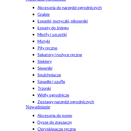
Akcesoria do narzędzi ogrodniczych
Grabie
Łopatki, motyczki, pikowniki
Łopaty do śniegu
Miotły i szczotki
Motyki
Piły ręczne
Sekatory i nożyce ręczne
Siekiery
Siewniki
Spulchniacze
Szpadle i szufle
Trzonki
Widły ogrodnicze
Zestawy narzędzi ogrodniczych
Nawadnianie
Akcesoria do pomp
Dysze do zraszaczy
Opryskiwacze ręczne