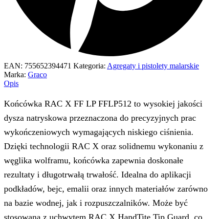
Dzięki technologii RAC X oraz solidnemu wykonaniu z
węglika wolframu, końcówka zapewnia doskonałe
rezultaty i długotrwałą trwałość. Idealna do aplikacji
podkładów, bejc, emalii oraz innych materiałów zarówno
na bazie wodnej, jak i rozpuszczalników. Może być
stosowana z uchwytem RAC X HandTite Tip Guard, co
dodatkowo zwiększa jej wszechstronność i wygodę
użytkowania.
Cechy i zalety
Precyzyjna aplikacja przy niskim ciśnieniu
Optymalna do drobnych prac wykończeniowych,
zapewniając równomierne i kontrolowane nanoszenie
materiału.
Szeroka kompatybilność materiałowa
Obsługuje różne typy farb, podkładów, emalii i bejc, co czyni
ją niezwykle uniwersalnym narzędziem.
Wysoka trwałość
Solidna konstrukcja z węglika wolframu gwarantuje