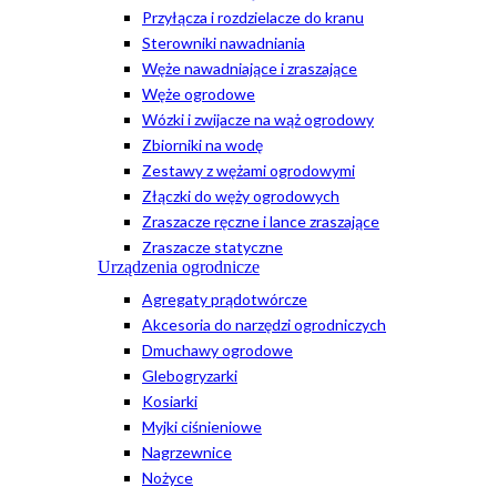
Przyłącza i rozdzielacze do kranu
Sterowniki nawadniania
Węże nawadniające i zraszające
Węże ogrodowe
Wózki i zwijacze na wąż ogrodowy
Zbiorniki na wodę
Zestawy z wężami ogrodowymi
Złączki do węży ogrodowych
Zraszacze ręczne i lance zraszające
Zraszacze statyczne
Urządzenia ogrodnicze
Agregaty prądotwórcze
Akcesoria do narzędzi ogrodniczych
Dmuchawy ogrodowe
Glebogryzarki
Kosiarki
Myjki ciśnieniowe
Nagrzewnice
Nożyce