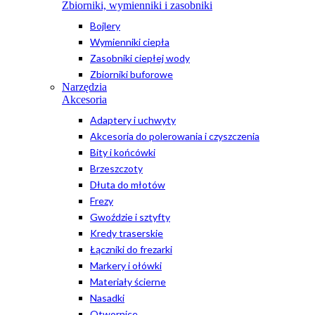
Zbiorniki, wymienniki i zasobniki
Bojlery
Wymienniki ciepła
Zasobniki ciepłej wody
Zbiorniki buforowe
Narzędzia
Akcesoria
Adaptery i uchwyty
Akcesoria do polerowania i czyszczenia
Bity i końcówki
Brzeszczoty
Dłuta do młotów
Frezy
Gwoździe i sztyfty
Kredy traserskie
Łączniki do frezarki
Markery i ołówki
Materiały ścierne
Nasadki
Otwornice