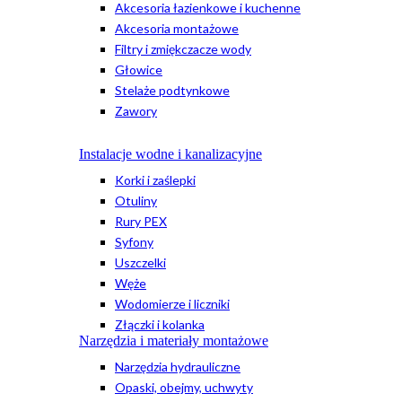
Akcesoria łazienkowe i kuchenne
Akcesoria montażowe
Filtry i zmiękczacze wody
Głowice
Stelaże podtynkowe
Zawory
Instalacje wodne i kanalizacyjne
Korki i zaślepki
Otuliny
Rury PEX
Syfony
Uszczelki
Węże
Wodomierze i liczniki
Złączki i kolanka
Narzędzia i materiały montażowe
Narzędzia hydrauliczne
Opaski, obejmy, uchwyty