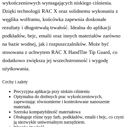
Cechy i zalety
Precyzyjna aplikacja przy niskim ciśnieniu
Optymalna do drobnych prac wykończeniowych,
zapewniając równomierne i kontrolowane nanoszenie
materiału.
Szeroka kompatybilność materiałowa
Obsługuje różne typy farb, podkładów, emalii i bejc, co czyni
ją niezwykle uniwersalnym narzędziem.
Wysoka trwałość
Solidna konstrukcja z węglika wolframu gwarantuje
odporność na zużycie i długą żywotność.
Optymalna szerokość wentylatora
Wentylator o szerokości do 25 cm (10 cali) pozwala na
pokrycie większej powierzchni przy minimalnym wysiłku.
Wysokie ciśnienie robocze
Możliwość pracy przy maksymalnym ciśnieniu 280 bar, co
zapewnia efektywne działanie z wymagającymi materiałami.
Dane techniczne
Rodzaj produktu:
Końcówka do prac wykończeniowych
Kompatybilny uchwyt:
RAC X HandTite Tip Guard
Kompatybilne materiały:
Podkład, Bejce, Pokost, Farba
wodna, Emalia, Lateks, Farby na bazie rozpuszczalnika
Maksymalna prędkość przepływu:
0,57 l/min