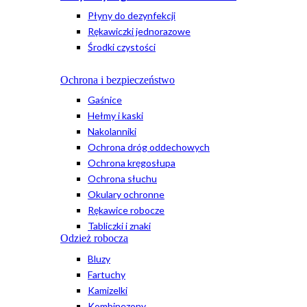
Płyny do dezynfekcji
Rękawiczki jednorazowe
Środki czystości
Ochrona i bezpieczeństwo
Gaśnice
Hełmy i kaski
Nakolanniki
Ochrona dróg oddechowych
Ochrona kręgosłupa
Ochrona słuchu
Okulary ochronne
Rękawice robocze
Tabliczki i znaki
Odzież robocza
Bluzy
Fartuchy
Kamizelki
Kombinezony