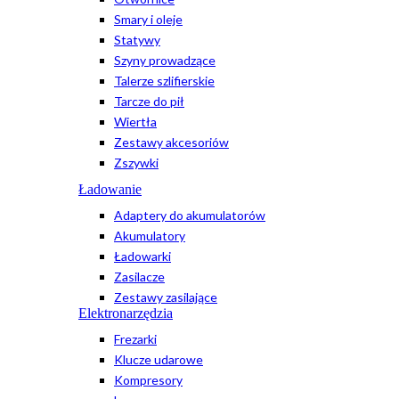
Smary i oleje
Statywy
Szyny prowadzące
Talerze szlifierskie
Tarcze do pił
Wiertła
Zestawy akcesoriów
Zszywki
Ładowanie
Adaptery do akumulatorów
Akumulatory
Ładowarki
Zasilacze
Zestawy zasilające
Elektronarzędzia
Frezarki
Klucze udarowe
Kompresory