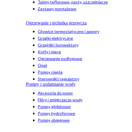
Taśmy teflonowe, pasty, uszczelniacze
Zestawy montażowe
Ogrzewanie i technika grzewcza
Głowice termostatyczne i zawory
Grzałki elektryczne
Grzejniki i konwektory
Kotły i piece
Ogrzewanie podłogowe
Opał
Pompy ciepła
Sterowniki i regulatory
Pompy i uzdatnianie wody
Akcesoria do pomp
Filtry i zmiękczacze wody
Pompy głębinowe
Pompy hydroforowe
Pompy obiegowe