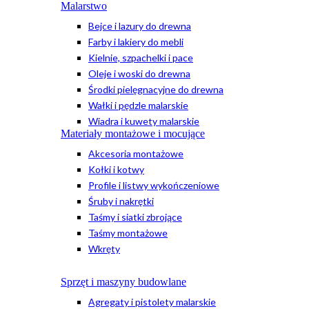
Malarstwo
Bejce i lazury do drewna
Farby i lakiery do mebli
Kielnie, szpachelki i pace
Oleje i woski do drewna
Środki pielęgnacyjne do drewna
Wałki i pędzle malarskie
Wiadra i kuwety malarskie
Materiały montażowe i mocujące
Akcesoria montażowe
Kołki i kotwy
Profile i listwy wykończeniowe
Śruby i nakrętki
Taśmy i siatki zbrojące
Taśmy montażowe
Wkręty
Sprzęt i maszyny budowlane
Agregaty i pistolety malarskie